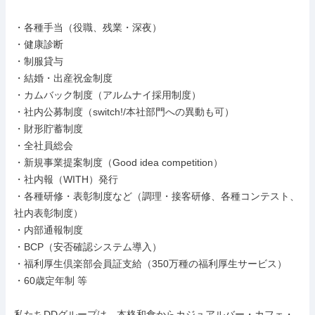
・各種手当（役職、残業・深夜）

・健康診断

・制服貸与

・結婚・出産祝金制度

・カムバック制度（アルムナイ採用制度）

・社内公募制度（switch!/本社部門への異動も可）

・財形貯蓄制度

・全社員総会

・新規事業提案制度（Good idea competition）

・社内報（WITH）発行

・各種研修・表彰制度など（調理・接客研修、各種コンテスト、
社内表彰制度）

・内部通報制度

・BCP（安否確認システム導入）

・福利厚生倶楽部会員証支給（350万種の福利厚生サービス）

・60歳定年制 等

私たちDDグループは、本格和食からカジュアルバー・カフェ・