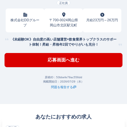
正社員
株式会社DDグルー
〒700-0024岡山県
月給23万円～26万円
プ
岡山市北区駅元町
《未経験OK》自由度の高い店舗運営×飲食業界トップクラスのサポー
ト体制！昇給・昇格年2回でやりがいも充分！
応募画面へ進む
原稿ID：
53bbefe79ac556dd
掲載開始日：
2026/07/29（水）
問題を報告する
あなたにおすすめの求人