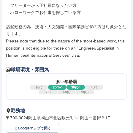
・フリーターから正社員になりたい方

・ハローワークでお仕事を探している方

店舗勤務の為、技術・人文知識・国際業務ビザの方は対象外とな
ります。

Please note that due to the nature of the store-based work, this 
position is not eligible for those on an "Engineer/Specialist in 
Humanities/International Services" visa.
職場環境・雰囲気
多い年齢層
10
20
30
40
代
代
代
代
50
60
70
代
代
代〜
勤務地
〒700-0024岡山県岡山市北区駅元町1-1岡山一番街Ｂ1F
Googleマップで開く