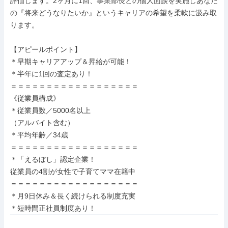
評価します。2ヶ月に1回、事業部長との個人面談を実施しあなた
の『将来どうなりたいか』というキャリアの希望を柔軟に汲み取
ります。

【アピールポイント】

＊早期キャリアアップ＆昇給が可能！

＊半年に1回の査定あり！

＝＝＝＝＝＝＝＝＝＝＝＝＝＝＝＝＝＝

《従業員構成》

＊従業員数／5000名以上

（アルバイト含む）

＊平均年齢／34歳

＝＝＝＝＝＝＝＝＝＝＝＝＝＝＝＝＝＝

＊「えるぼし」認定企業！

従業員の4割が女性で子育てママ在籍中

＝＝＝＝＝＝＝＝＝＝＝＝＝＝＝＝＝＝

＊月9日休み＆長く続けられる制度充実

＊短時間正社員制度あり！