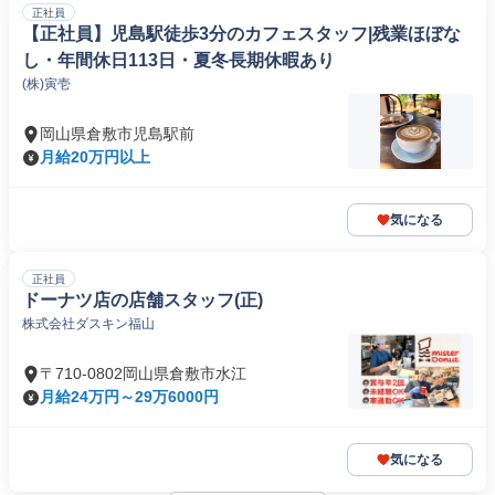
正社員
【正社員】児島駅徒歩3分のカフェスタッフ|残業ほぼな
し・年間休日113日・夏冬長期休暇あり
(株)寅壱
岡山県倉敷市児島駅前
月給20万円以上
気になる
正社員
ドーナツ店の店舗スタッフ(正)
株式会社ダスキン福山
〒710-0802岡山県倉敷市水江
月給24万円～29万6000円
気になる