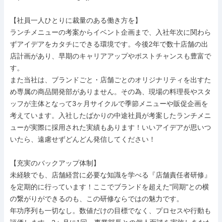
【社員一人ひとりに裁量のある働き方を】

ランチメニューの考案からイベント企画まで、入社年次に関わら
ずアイデアをカタチにできる環境です。今後2年で数十店舗の出
店計画があり、早期のキャリアアップやポストチャンスも豊富で
す。

また当社は、ブランドごと・店舗ごとのオリジナリティを出すた
め専属の商品開発部がありません。その為、現場の料理長やスタ
ッフが主体となって3ヶ月サイクルで季節メニューや販促企画を
考えています。入社したばかりの中途社員が考案したランチメニ
ューが実際に採用された実績もあります！いいアイデアが思いつ
いたら、遠慮せずどんどん発信してください！

【充実のバックアップ体制】

未経験でも、店舗経営に必要な知識を学べる『店舗責任者研修』
を定期的に行っています！ここでブランドを超えた"同期"との横
の繋がりができるのも、この研修ならではの魅力です。

年功序列も一切なし。数値だけの目標でなく、プロセスや行動も