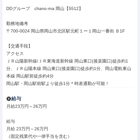
DDグループ　chano-ma 岡山【5512】

勤務地備考

〒700-0024 岡山県岡山市北区駅元町１ー１岡山一番街 Ｂ1F

【交通手段】

アクセス

ＪＲ山陽新幹線/ＪＲ東海道新幹線 岡山東口(後楽園口)徒歩約1
分、ＪＲ山陽本線 岡山東口(後楽園口)徒歩約1分、岡山電軌東山
本線 岡山駅前徒歩約4分

岡山駅・岡山駅前駅より徒歩1分＊時差通勤が可能！
給与
月給23万円～26万円

給与

月給 23万円～26万円

（固定残業代や一律手当を含む）
