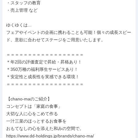
・スタッフの教育

・売上管理 など

ゆくゆくは...

フェアやイベントの企画に携わることも可能！個々の成長スピー
ド、意欲に合わせてステージをご用意いたします。

＝＝＝＝＝＝＝＝＝＝＝＝＝＝＝＝＝＝

＊年2回の評価査定で昇給・昇格あり！

＊350万種の福利厚生サービスあり！

＊安定性と成長性を実感できる環境！

＝＝＝＝＝＝＝＝＝＝＝＝＝＝＝＝＝＝

【chano-maのご紹介】

コンセプトは「家庭の食事」

大切な人に心をこめて作る

一汁三菜のほっとするお食事を

おもてなしの心を添えた和みの空間で。

https://www.dd-holdings.jp/brands/chano-ma/
