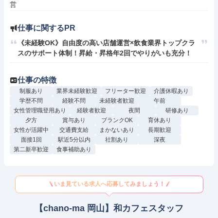
営
仕事に関するPR
《未経験OK》自由度の高い店舗運営×飲食業界トップクラ
スのサポート体制！昇給・昇格年2回でやりがいも充分！
仕事の特徴
制服あり
業界未経験歓迎
フリーター歓迎
介護休暇あり
学歴不問
経験不問
未経験者歓迎
午前
女性管理職登用あり
経験者歓迎
夜間
研修あり
夕方
賞与あり
ブランクOK
育休あり
女性が活躍中
交通費支給
まかないあり
長期歓迎
面接1回
駅近5分以内
社割あり
深夜
第二新卒歓迎
食事補助あり
いま見ている求人へ応募してみましょう！
【chano-ma 岡山】和カフェスタッフ