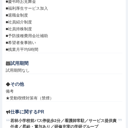
■慶弔時お見舞金

■福利厚生サービス加入

■退職金制度

■社員紹介制度

■社員持株制度

■予防接種費用会社補助

■希望者食事賄い

■残業月平均5時間
試用期間
試用期間なし
その他
備考

★受動喫煙対策有（禁煙）
仕事に関するPR
若林小学校前バス停徒歩2分／看護師常駐／サービス提供責
任者／昇給・賞与あり／研修充実の学研グループ