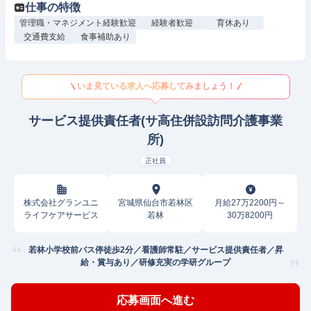
仕事の特徴
管理職・マネジメント経験歓迎
経験者歓迎
育休あり
交通費支給
食事補助あり
いま見ている求人へ応募してみましょう！
サービス提供責任者(サ高住併設訪問介護事業
所)
正社員
株式会社グランユニ
宮城県仙台市若林区
月給27万2200円～
ライフケアサービス
若林
30万8200円
若林小学校前バス停徒歩2分／看護師常駐／サービス提供責任者／昇
給・賞与あり／研修充実の学研グループ
応募画面へ進む