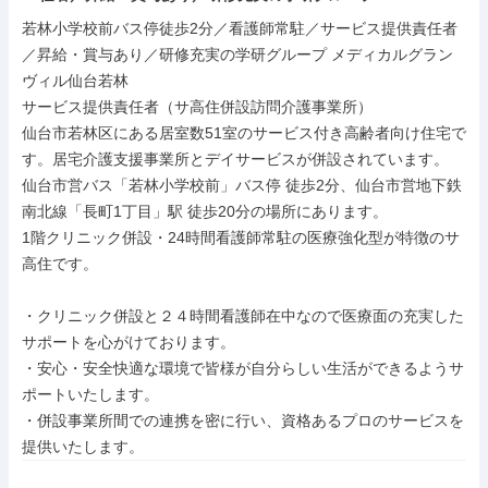
若林小学校前バス停徒歩2分／看護師常駐／サービス提供責任者
／昇給・賞与あり／研修充実の学研グループ メディカルグラン
ヴィル仙台若林

サービス提供責任者（サ高住併設訪問介護事業所）

仙台市若林区にある居室数51室のサービス付き高齢者向け住宅で
す。居宅介護支援事業所とデイサービスが併設されています。

仙台市営バス「若林小学校前」バス停 徒歩2分、仙台市営地下鉄
南北線「長町1丁目」駅 徒歩20分の場所にあります。

1階クリニック併設・24時間看護師常駐の医療強化型が特徴のサ
高住です。

・クリニック併設と２４時間看護師在中なので医療面の充実した
サポートを心がけております。

・安心・安全快適な環境で皆様が自分らしい生活ができるようサ
ポートいたします。

・併設事業所間での連携を密に行い、資格あるプロのサービスを
提供いたします。