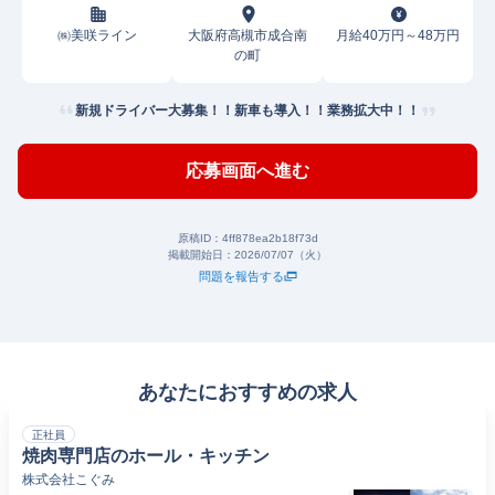
㈱美咲ライン
大阪府高槻市成合南
月給40万円～48万円
の町
新規ドライバー大募集！！新車も導入！！業務拡大中！！
応募画面へ進む
原稿ID：
4ff878ea2b18f73d
掲載開始日：
2026/07/07（火）
問題を報告する
あなたにおすすめの求人
正社員
焼肉専門店のホール・キッチン
株式会社こぐみ