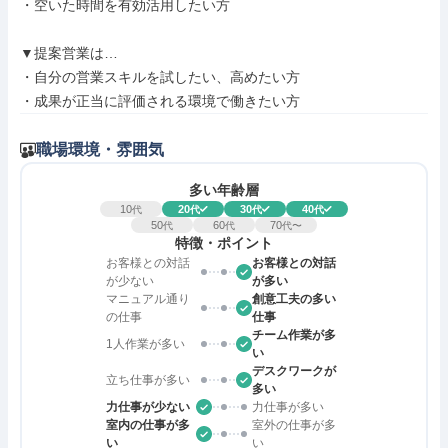
・空いた時間を有効活用したい方

▼提案営業は…

・自分の営業スキルを試したい、高めたい方

・成果が正当に評価される環境で働きたい方
職場環境・雰囲気
多い年齢層
10
20
30
40
代
代
代
代
50
60
70
代
代
代〜
特徴・ポイント
お客様との対話
お客様との対話
が少ない
が多い
マニュアル通り
創意工夫の多い
の仕事
仕事
チーム作業が多
1人作業が多い
い
デスクワークが
立ち仕事が多い
多い
力仕事が少ない
力仕事が多い
室内の仕事が多
室外の仕事が多
い
い