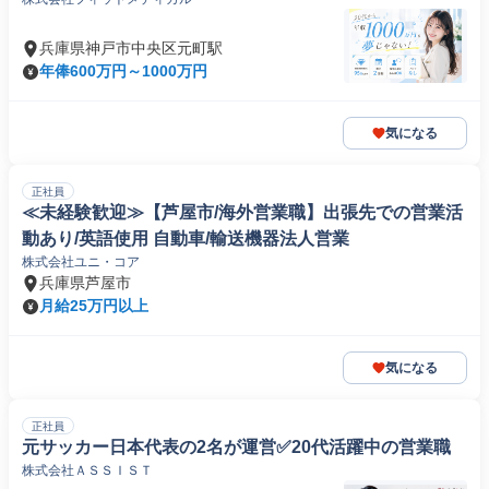
兵庫県神戸市中央区元町駅
年俸600万円～1000万円
気になる
正社員
≪未経験歓迎≫【芦屋市/海外営業職】出張先での営業活
動あり/英語使用 自動車/輸送機器法人営業
株式会社ユニ・コア
兵庫県芦屋市
月給25万円以上
気になる
正社員
元サッカー日本代表の2名が運営✅️20代活躍中の営業職
株式会社ＡＳＳＩＳＴ