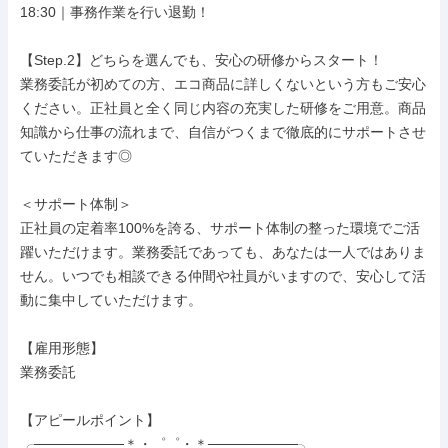
18:30｜事務作業を行い退勤！

【Step.2】どちらを選んでも、安心の研修からスタート！

業務委託が初めての方、エコ商品に詳しくないという方もご安心
ください。正社員と全く同じ内容の充実した研修をご用意。商品
知識から仕事の流れまで、自信がつくまで徹底的にサポートさせ
ていただきます◎

＜サポート体制＞

正社員の定着率100%を誇る、サポート体制の整った環境でご活
躍いただけます。業務委託であっても、あなたは一人ではありま
せん。いつでも相談できる仲間や社員がいますので、安心して活
動に集中していただけます。

【雇用形態】

業務委託

【アピールポイント】

╭─────────＊・゜゜・＊─────────╮
