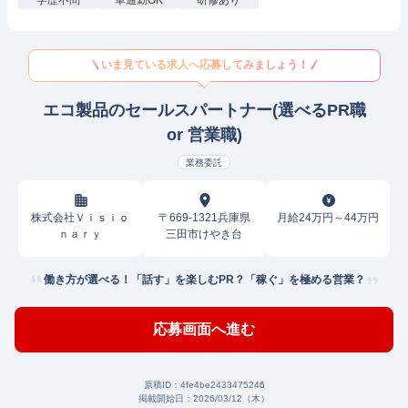
学歴不問
車通勤OK
研修あり
いま見ている求人へ応募してみましょう！
エコ製品のセールスパートナー(選べるPR職
or 営業職)
業務委託
株式会社Ｖｉｓｉｏ
〒669-1321兵庫県
月給24万円～44万円
ｎａｒｙ
三田市けやき台
働き方が選べる！「話す」を楽しむPR？「稼ぐ」を極める営業？
応募画面へ進む
原稿ID：
4fe4be2433475246
掲載開始日：
2026/03/12（木）