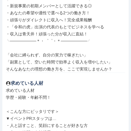
・新規事業の初期メンバーとして活躍できる◎

・あなたの希望や適性で選べる2つの働き方！

・頑張りがダイレクトに収入へ！完全成果報酬

・「令和の虎」出演の代表のもとでビジネスを学べる

・収入は青天井！頑張った分が収入に直結！

╰─────────＊・゜゜・＊─────────╯

「会社に縛られず、自分の実力で稼ぎたい」

「副業として、空いた時間で効率よく収入を増やしたい」

そんなあなたの理想の働き方を、ここで実現しませんか？
求めている人材
求めている人材

学歴・経験・年齢不問！

＜こんな方にピッタリです＞

▼イベントPRスタッフは…

・人と話すこと、笑顔にすることが好きな方
