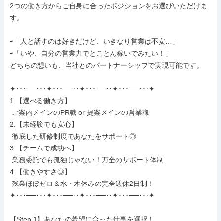
2つの働き方からご自身に合ったポジションをお選びいただけま
す。

⇨「人と話すのは好きだけど、いきなり営業は不安…」

⇨「いや、自分の営業力でとことん稼いでみたい！」

どちらの想いも、当社とのパートナーシップで実現可能です。

✦･･･──･･･✦･･･──･･✦･･･──･･✦･･･──･･･✦

1.【選べる働き方】

 ご案内メインのPR職 or 提案メインの営業職

2.【未経験でも安心】

 徹底した研修制度であなたをサポート◎

3.【チームで成功へ】

 業務委託でも孤独じゃない！万全のサポート体制

4.【働きやすさ◎】

 残業ほぼゼロ＆水・木休みの完全週休2日制！

✦･･･──･･･✦･･･──･･✦･･･──･･✦･･･──･･･✦

【Step.1】あなたの希望に合った仕事を選択！
