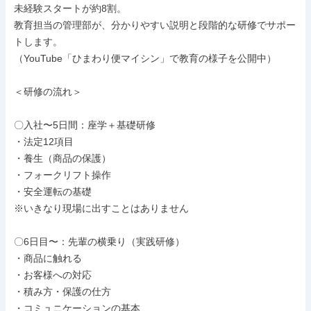
未経験スタートが約8割。

教育担当の管理部が、分かりやすい説明と段階的な研修でサポー
トします。

（YouTube「ひまわり便マイシン」で教育の様子を公開中）

＜研修の流れ＞

〇入社〜5日間：座学＋基礎研修

・法定12項目

・養生（商品の保護）

・フォークリフト操作

・安全運転の基礎

※いきなり現場に出すことはありません

〇6日目〜：先輩の横乗り（実践研修）

・商品に触れる

・お客様への対応

・積み方・保護の仕方

・コミュニケーションの基本
