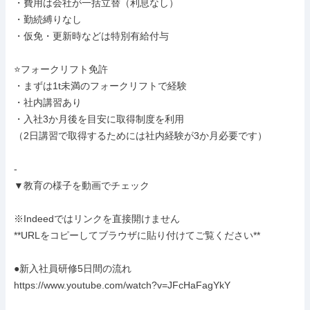
・費用は会社が一括立替（利息なし）

・勤続縛りなし

・仮免・更新時などは特別有給付与

⭐フォークリフト免許

・まずは1t未満のフォークリフトで経験

・社内講習あり

・入社3か月後を目安に取得制度を利用

（2日講習で取得するためには社内経験が3か月必要です）

-

▼教育の様子を動画でチェック

※Indeedではリンクを直接開けません

**URLをコピーしてブラウザに貼り付けてご覧ください**

●新入社員研修5日間の流れ

https://www.youtube.com/watch?v=JFcHaFagYkY
