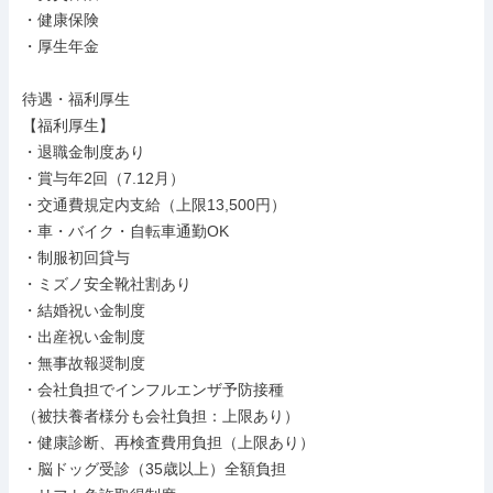
・健康保険

・厚生年金

待遇・福利厚生

【福利厚生】

・退職金制度あり

・賞与年2回（7.12月）

・交通費規定内支給（上限13,500円）

・車・バイク・自転車通勤OK

・制服初回貸与

・ミズノ安全靴社割あり

・結婚祝い金制度

・出産祝い金制度

・無事故報奨制度

・会社負担でインフルエンザ予防接種

（被扶養者様分も会社負担：上限あり）

・健康診断、再検査費用負担（上限あり）

・脳ドッグ受診（35歳以上）全額負担
