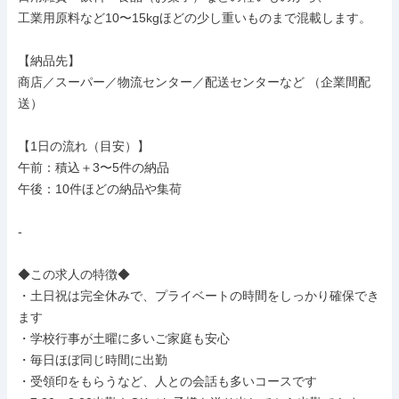
工業用原料など10〜15kgほどの少し重いものまで混載します。

【納品先】

商店／スーパー／物流センター／配送センターなど （企業間配
送）

【1日の流れ（目安）】

午前：積込＋3〜5件の納品

午後：10件ほどの納品や集荷

-

◆この求人の特徴◆

・土日祝は完全休みで、プライベートの時間をしっかり確保でき
ます

・学校行事が土曜に多いご家庭も安心

・毎日ほぼ同じ時間に出勤

・受領印をもらうなど、人との会話も多いコースです
