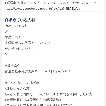
●運送業必須アイテム「ストレッチフィルム」の使い方のコツ

https://www.youtube.com/watch?v=AoxN5EAEWdg
求めている人材
求めている人材

／

学歴不問！

未経験者への教育もしっかり！

ぜひチャレンジを！

＼

⭐必須条件

普通自動車免許のみＯＫ！ＡＴ限定もＯＫ！

⭐こんな方にもお勧め⭐

♪運転が好きな方

♪人と関わる時間も、一人で集中する時間も大切にしたい方

♪未経験歓迎（異業種からの転職多数）

♪フォークリフト免許不問（入社後取得でOK）
