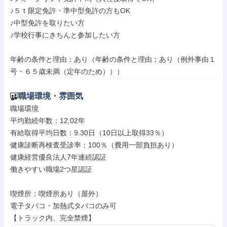
♪５ｔ限定免許・準中型免許の方もOK

♪中型免許を取りたい方

♪学校行事にきちんと参加したい方

年齢の条件と理由：あり（年齢の条件と理由：あり（例外事由１
号・６５歳未満（定年のため）））
職場環境・雰囲気
職場環境

平均勤続年数：12.02年

有給取得平均日数：9.30日（10日以上取得33％）

健康診断再検査受診率：100％（費用一部負担あり）

健康経営優良法人7年連続認証

働きやすい職場2つ星認証

喫煙所：喫煙所あり（屋外）

電子タバコ・加熱式タバコのみ可

【トラック内、完全禁煙】