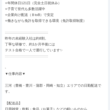
⭐年間休日121日（完全土日祝休み）

⭐子育て世代も多数活躍中

⭐企業向け配送（ＢtoB）で安定

⭐働きながら免許を取得できる環境（免許取得制度）

::::::::::::::::::::::::::::::::::::::::::::

昨年の未経験入社は約8割。

丁寧な研修で、約1か月半後には

テスト合格で一人で運行しています✨

::::::::::::::::::::::::::::::::::::::::::::

-

▼仕事内容▼

三河（豊橋・豊川・蒲郡・岡崎・知立）エリアでの日勤配送で
す。

【配送品】

日用雑貨・飲料・食品（お菓子）などの軽いものから、
