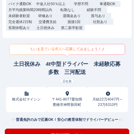
バイク通勤OK
中途入社50％以上
学歴不問
車通勤OK
月平均残業時間20時間以内
転勤なし
経験不問
未経験者歓迎
研修あり
退職金あり
賞与あり
完全週休2日制
交通費支給
面接1回
社割あり
長期休暇あり
土日祝休み
第二新卒歓迎
いま見ている求人へ応募してみましょう！
土日祝休み 4t中型ドライバー 未経験応募
多数 三河配送
正社員
株式会社マイシン
〒441-8077愛知県
月給22万4047円～
豊橋市神野新田町
23万6310円
普通免許のみで応募OK！安心の教育体制でドライバーデビュー