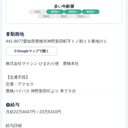
多い年齢層
10
20
30
40
代
代
代
代
50
60
70
代
代
代〜
勤務地
441-8077愛知県豊橋市神野新田町字トノ割１５番地の１
Googleマップで開く
株式会社マイシン ひまわり便　豊橋本社

【交通手段】

交通・アクセス

豊橋バイパス 神野新田ICより 車で５分
給与
月給22万4047円～23万6310円

給与詳細
