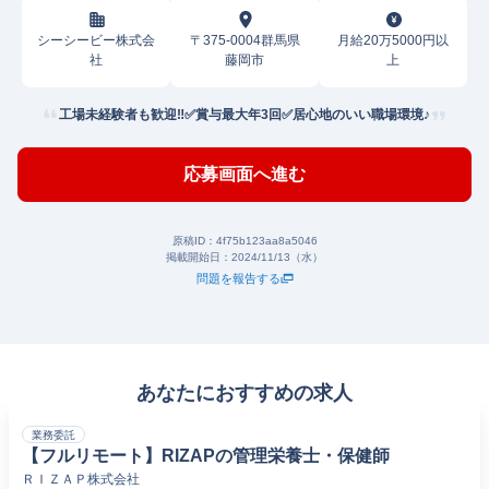
シーシービー株式会
〒375-0004群馬県
月給20万5000円以
社
藤岡市
上
工場未経験者も歓迎‼✅賞与最大年3回✅居心地のいい職場環境♪
応募画面へ進む
原稿ID：
4f75b123aa8a5046
掲載開始日：
2024/11/13（水）
問題を報告する
あなたにおすすめの求人
業務委託
【フルリモート】RIZAPの管理栄養士・保健師
ＲＩＺＡＰ株式会社