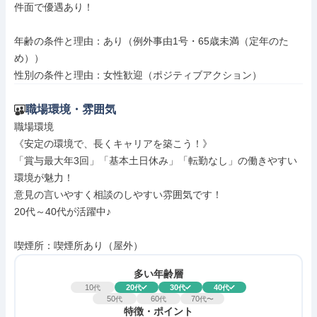
件面で優遇あり！

年齢の条件と理由：あり（例外事由1号・65歳未満（定年のた
め））

性別の条件と理由：女性歓迎（ポジティブアクション）
職場環境・雰囲気
職場環境

《安定の環境で、長くキャリアを築こう！》

「賞与最大年3回」「基本土日休み」「転勤なし」の働きやすい
環境が魅力！

意見の言いやすく相談のしやすい雰囲気です！

20代～40代が活躍中♪

喫煙所：喫煙所あり（屋外）
多い年齢層
10
20
30
40
代
代
代
代
50
60
70
代
代
代〜
特徴・ポイント