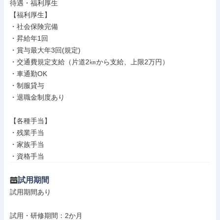
待遇・福利厚生

【福利厚生】

・社会保険完備

・昇給年1回

・賞与最大年3回(規定)

・交通費規定支給（片道2㎞から支給、上限2万円）

・車通勤OK

・制服貸与

・退職金制度あり

【各種手当】

・残業手当

・家族手当

・資格手当
試用期間
試用期間あり

試用・研修期間：2か月
