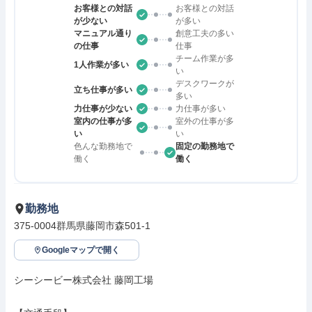
お客様との対話
お客様との対話
が少ない
が多い
マニュアル通り
創意工夫の多い
の仕事
仕事
チーム作業が多
1人作業が多い
い
デスクワークが
立ち仕事が多い
多い
力仕事が少ない
力仕事が多い
室内の仕事が多
室外の仕事が多
い
い
色んな勤務地で
固定の勤務地で
働く
働く
勤務地
375-0004群馬県藤岡市森501-1
Googleマップで開く
シーシービー株式会社 藤岡工場
