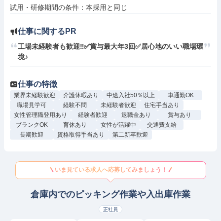
仕事に関するPR
工場未経験者も歓迎‼✅賞与最大年3回✅居心地のいい職場環
境♪
仕事の特徴
業界未経験歓迎
介護休暇あり
中途入社50％以上
車通勤OK
職場見学可
経験不問
未経験者歓迎
住宅手当あり
女性管理職登用あり
経験者歓迎
退職金あり
賞与あり
ブランクOK
育休あり
女性が活躍中
交通費支給
長期歓迎
資格取得手当あり
第二新卒歓迎
いま見ている求人へ応募してみましょう！
倉庫内でのピッキング作業や入出庫作業
正社員