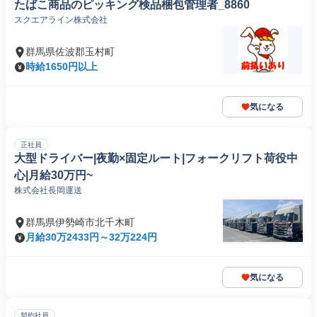
たばこ商品のピッキング検品梱包管理者_8860
スクエアライン株式会社
群馬県佐波郡玉村町
時給1650円以上
気になる
正社員
大型ドライバー|夜勤×固定ルート|フォークリフト荷役中
心|月給30万円~
株式会社長岡運送
群馬県伊勢崎市北千木町
月給30万2433円～32万224円
気になる
契約社員