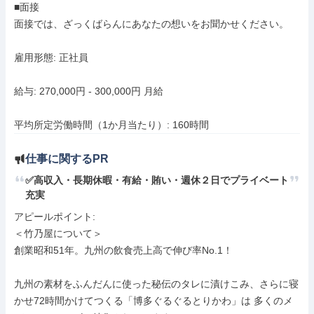
■面接

面接では、ざっくばらんにあなたの想いをお聞かせください。

雇用形態: 正社員

給与: 270,000円 - 300,000円 月給

平均所定労働時間（1か月当たり）: 160時間
仕事に関するPR
✅高収入・長期休暇・有給・賄い・週休２日でプライベート
充実
アピールポイント: 

＜竹乃屋について＞ 

創業昭和51年。九州の飲食売上高で伸び率No.1！

九州の素材をふんだんに使った秘伝のタレに漬けこみ、さらに寝
かせ72時間かけてつくる「博多ぐるぐるとりかわ」は 多くのメ