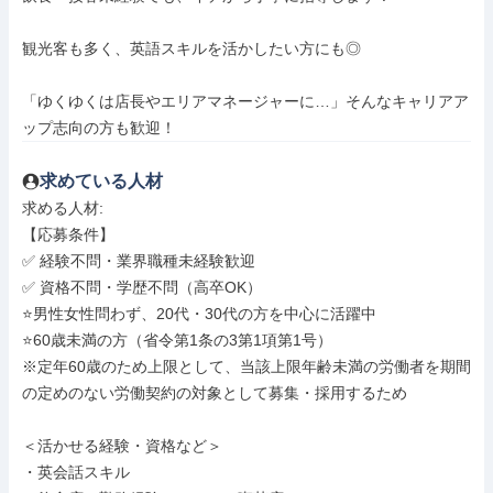
観光客も多く、英語スキルを活かしたい方にも◎

「ゆくゆくは店長やエリアマネージャーに…」そんなキャリアア
ップ志向の方も歓迎！
求めている人材
求める人材: 

【応募条件】

✅ 経験不問・業界職種未経験歓迎

✅ 資格不問・学歴不問（高卒OK）

⭐️男性女性問わず、20代・30代の方を中心に活躍中

⭐60歳未満の方（省令第1条の3第1項第1号）

※定年60歳のため上限として、当該上限年齢未満の労働者を期間
の定めのない労働契約の対象として募集・採用するため

＜活かせる経験・資格など＞

・英会話スキル
