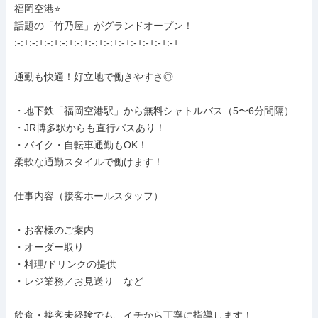
福岡空港⭐️

話題の「竹乃屋」がグランドオープン！

:-:+:-:+:-:+:-:+:-:+:-:+:-:+:-+:-+:-+:-+:-+

通勤も快適！好立地で働きやすさ◎

・地下鉄「福岡空港駅」から無料シャトルバス（5〜6分間隔）

・JR博多駅からも直行バスあり！

・バイク・自転車通勤もOK！

柔軟な通勤スタイルで働けます！

仕事内容（接客ホールスタッフ）

・お客様のご案内

・オーダー取り

・料理/ドリンクの提供

・レジ業務／お見送り　など

飲食・接客未経験でも、イチから丁寧に指導します！
