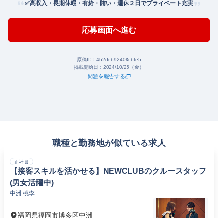
✅高収入・長期休暇・有給・賄い・週休２日でプライベート充実
応募画面へ進む
原稿ID：
4b2deb92408cbfe5
掲載開始日：
2024/10/25（金）
問題を報告する
職種と勤務地が似ている求人
正社員
【接客スキルを活かせる】NEWCLUBのクルースタッフ
(男女活躍中)
中洲 桃李
福岡県福岡市博多区中洲