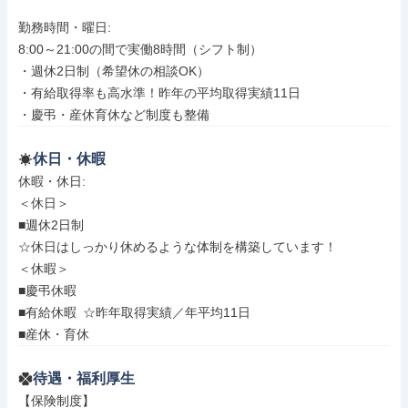
勤務時間・曜日: 

8:00～21:00の間で実働8時間（シフト制）

・週休2日制（希望休の相談OK）

・有給取得率も高水準！昨年の平均取得実績11日

・慶弔・産休育休など制度も整備
休日・休暇
休暇・休日: 

＜休日＞

■週休2日制

☆休日はしっかり休めるような体制を構築しています！

＜休暇＞

■慶弔休暇

■有給休暇 ☆昨年取得実績／年平均11日

■産休・育休
待遇・福利厚生
【保険制度】
