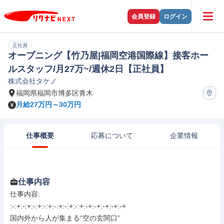
会員登録
ログイン
正社員
オープニング【竹乃屋|福岡空港国際線】接客ホー
ルスタッフ/月27万~/週休2日【正社員】
株式会社タケノ
福岡県福岡市博多区青木
月給27万円～30万円
仕事概要
応募について
企業情報
仕事内容
仕事内容: 

:-:+:-:+:-:+:-:+:-:+:-:+:-:+:-+:-+:-+:-+:-+

国内外から人が集まる“空の玄関口”
