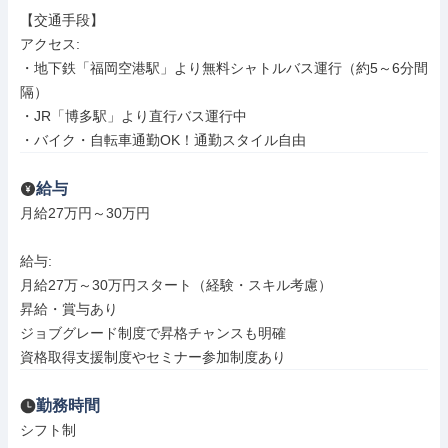
【交通手段】

アクセス: 

・地下鉄「福岡空港駅」より無料シャトルバス運行（約5～6分間
隔）

・JR「博多駅」より直行バス運行中

・バイク・自転車通勤OK！通勤スタイル自由
給与
月給27万円～30万円

給与: 

月給27万～30万円スタート（経験・スキル考慮）

昇給・賞与あり

ジョブグレード制度で昇格チャンスも明確

資格取得支援制度やセミナー参加制度あり
勤務時間
シフト制
