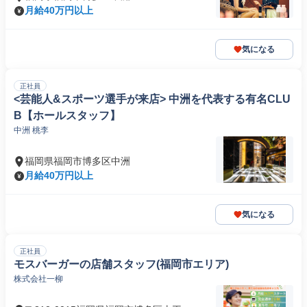
月給40万円以上
気になる
正社員
<芸能人&スポーツ選手が来店> 中洲を代表する有名CLU
B【ホールスタッフ】
中洲 桃李
福岡県福岡市博多区中洲
月給40万円以上
気になる
正社員
モスバーガーの店舗スタッフ(福岡市エリア)
株式会社一柳