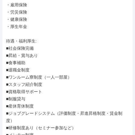
・雇用保険

・労災保険

・健康保険

・厚生年金

待遇・福利厚生: 

■社会保険完備

■昇給・賞与あり

■食事補助

■退職金制度

■ワンルーム寮制度（一人一部屋）

■スタッフ紹介制度

■資格取得サポート

■制服貸与

■産休育休制度

■ジョブグレードシステム（評価制度・昇進昇格制度・賃金制
度）

■研修制度あり（セミナー参加など）
