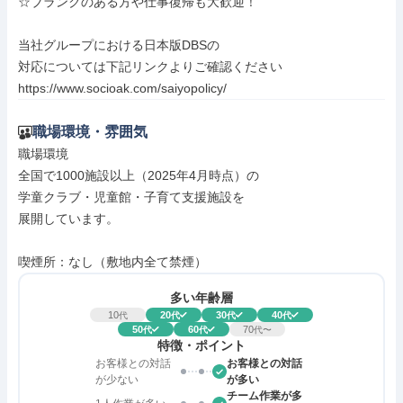
☆ブランクのある方や仕事復帰も大歓迎！

当社グループにおける日本版DBSの

対応については下記リンクよりご確認ください

https://www.socioak.com/saiyopolicy/
職場環境・雰囲気
職場環境

全国で1000施設以上（2025年4月時点）の

学童クラブ・児童館・子育て支援施設を

展開しています。

喫煙所：なし（敷地内全て禁煙）
多い年齢層
10
20
30
40
代
代
代
代
50
60
70
代
代
代〜
特徴・ポイント
お客様との対話
お客様との対話
が少ない
が多い
チーム作業が多