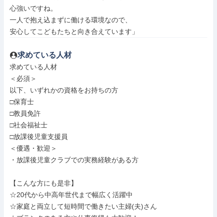
心強いですね。

一人で抱え込まずに働ける環境なので、

安心してこどもたちと向き合えています」
求めている人材
求めている人材

＜必須＞

以下、いずれかの資格をお持ちの方

□保育士

□教員免許

□社会福祉士

□放課後児童支援員

＜優遇・歓迎＞

・放課後児童クラブでの実務経験がある方

【こんな方にも是非】

☆20代から中高年世代まで幅広く活躍中

☆家庭と両立して短時間で働きたい主婦(夫)さん
