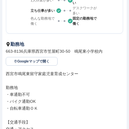
1人作業が多い
い
デスクワークが
立ち仕事が多い
多い
色んな勤務地で
固定の勤務地で
働く
働く
勤務地
663-8136兵庫県西宮市笠屋町30-50　鳴尾東小学校内
Googleマップで開く
西宮市鳴尾東留守家庭児童育成センター

勤務地

・車通勤不可

・バイク通勤OK

・自転車通勤ＯＫ

【交通手段】
