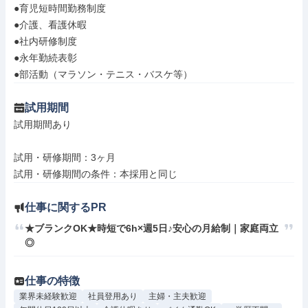
●育児短時間勤務制度

●介護、看護休暇

●社内研修制度

●永年勤続表彰

●部活動（マラソン・テニス・バスケ等）
試用期間
試用期間あり

試用・研修期間：3ヶ月

仕事に関するPR
★ブランクOK★時短で6h×週5日♪安心の月給制｜家庭両立
◎
仕事の特徴
業界未経験歓迎
社員登用あり
主婦・主夫歓迎