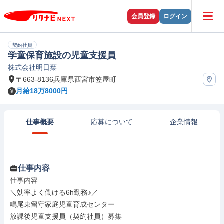
会員登録
ログイン
契約社員
学童保育施設の児童支援員
株式会社明日葉
〒663-8136兵庫県西宮市笠屋町
月給18万8000円
仕事概要
応募について
企業情報
仕事内容
仕事内容

＼効率よく働ける6h勤務♪／

鳴尾東留守家庭児童育成センター

放課後児童支援員（契約社員）募集
