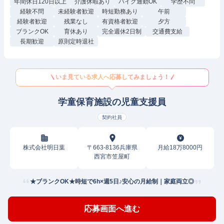
年間休日120日以上
介護休暇あり
バイク通勤OK
学歴不問
経験不問
未経験者歓迎
時短勤務あり
午前
経験者歓迎
残業なし
有資格者歓迎
夕方
ブランクOK
育休あり
完全週休2日制
交通費支給
長期歓迎
原則定時退社
いま見ている求人へ応募してみましょう！
学童保育施設の児童支援員
契約社員
株式会社明日葉
〒663-8136兵庫県
月給18万8000円
西宮市笠屋町
★ブランクOK★時短で6h×週5日♪安心の月給制｜家庭両立◎
応募画面へ進む