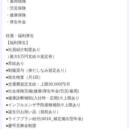
・雇用保険

・労災保険

・健康保険

・厚生年金

待遇・福利厚生

【福利厚生】

●社員紹介制度あり

（最大5万円支給※規定有）

●昇給あり

●制服貸与（身だしなみ規定あり）

●衛生検査（月1回）

●交通費規定支給：上限30,000円/月

●社会保険完備(健康/厚生年金/労災/雇用)

●健康診断補助(入社時・定期)※上限あり

●インフルエンザ予防接種補助※上限あり

●誕生日お祝い品（規程あり）

●ライフプラン給付(401K_確定拠出型年金)

●慶弔見舞金制度
