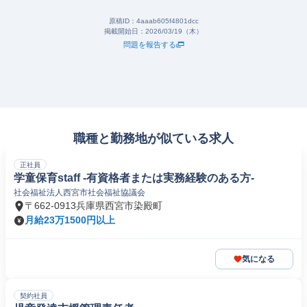
原稿ID：
4aaab605f4801dcc
掲載開始日：
2026/03/19（木）
問題を報告する
職種と勤務地が似ている求人
正社員
学童保育staff -有資格者または実務経験のある方-
社会福祉法人西宮市社会福祉協議会
〒662-0913兵庫県西宮市染殿町
月給23万1500円以上
気になる
契約社員