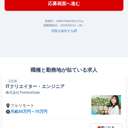
応募画面へ進む
原稿ID：
4990799d333c721a
掲載開始日：
2026/05/14（木）
問題を報告する
職種と勤務地が似ている求人
正社員
ITクリエイター・エンジニア
株式会社TheNewGate
フルリモート
月給30万円～70万円
気になる