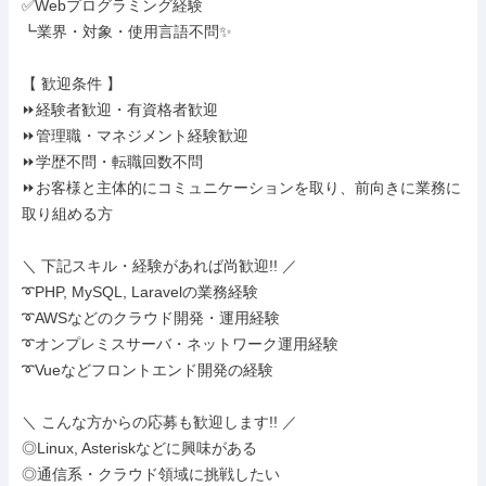
✅Webプログラミング経験

┗業界・対象・使用言語不問✨

【 歓迎条件 】

⏩経験者歓迎・有資格者歓迎

⏩管理職・マネジメント経験歓迎

⏩学歴不問・転職回数不問

⏩お客様と主体的にコミュニケーションを取り、前向きに業務に
取り組める方

＼ 下記スキル・経験があれば尚歓迎!! ／

➰PHP, MySQL, Laravelの業務経験

➰AWSなどのクラウド開発・運用経験

➰オンプレミスサーバ・ネットワーク運用経験

➰Vueなどフロントエンド開発の経験

＼ こんな方からの応募も歓迎します!! ／

◎Linux, Asteriskなどに興味がある

◎通信系・クラウド領域に挑戦したい
