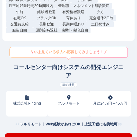
月平均残業時間20時間以内
管理職・マネジメント経験歓迎
午前
経験者歓迎
有資格者歓迎
夕方
在宅OK
ブランクOK
育休あり
完全週休2日制
交通費支給
長期歓迎
長期休暇あり
土日祝休み
服装自由
原則定時退社
髪型・髪色自由
いま見ている求人へ応募してみましょう！
コールセンター向けシステムの開発エンジニ
ア
契約社員
株式会社Ringing
フルリモート
月給24万円～45万円
フルリモート｜Web経験があればOK｜上流工程にも挑戦可