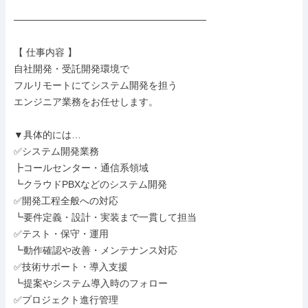
――――――――――――――――――――

【 仕事内容 】

自社開発・受託開発環境で

フルリモートにてシステム開発を担う

エンジニア業務をお任せします。

▼具体的には…

✅システム開発業務

┣コールセンター・通信系領域

┗クラウドPBXなどのシステム開発

✅開発工程全般への対応

┗要件定義・設計・実装まで一貫して担当

✅テスト・保守・運用

┗動作確認や改善・メンテナンス対応

✅技術サポート・導入支援

┗提案やシステム導入時のフォロー

✅プロジェクト進行管理
