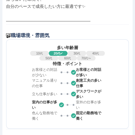
自分のペースで成長したい方に最適です✨

――――――――――――――――――――
職場環境・雰囲気
多い年齢層
10
20
30
40
代
代
代
代
50
60
70
代
代
代〜
特徴・ポイント
お客様との対話
お客様との対話
が少ない
が多い
マニュアル通り
創意工夫の多い
の仕事
仕事
デスクワークが
立ち仕事が多い
多い
室内の仕事が多
室外の仕事が多
い
い
色んな勤務地で
固定の勤務地で
働く
働く