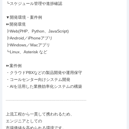
┗スケジュール管理や進捗確認

▼開発環境・案件例

⏩開発環境

┣Web(PHP、Python、JavaScript)

┣Android／iPhoneアプリ

┣Windows／Macアプリ

┗Linux、Asterisk など

⏩案件例

・クラウドPBXなどの製品開発や運用保守

・コールセンター向けシステム開発

・AIを活用した業務効率化システムの構築

┈┈┈┈┈┈┈┈┈┈┈┈┈┈┈┈┈┈┈┈

上流工程から一貫して携われるため、

エンジニアとしての

市場価値を高められる環境です。
