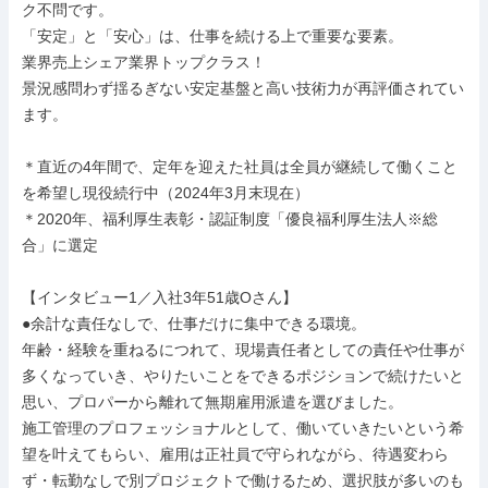
ク不問です。

「安定」と「安心」は、仕事を続ける上で重要な要素。

業界売上シェア業界トップクラス！

景況感問わず揺るぎない安定基盤と高い技術力が再評価されてい
ます。

＊直近の4年間で、定年を迎えた社員は全員が継続して働くこと
を希望し現役続行中（2024年3月末現在）

＊2020年、福利厚生表彰・認証制度「優良福利厚生法人※総
合」に選定

【インタビュー1／入社3年51歳Oさん】

●余計な責任なしで、仕事だけに集中できる環境。

年齢・経験を重ねるにつれて、現場責任者としての責任や仕事が
多くなっていき、やりたいことをできるポジションで続けたいと
思い、プロパーから離れて無期雇用派遣を選びました。

施工管理のプロフェッショナルとして、働いていきたいという希
望を叶えてもらい、雇用は正社員で守られながら、待遇変わら
ず・転勤なしで別プロジェクトで働けるため、選択肢が多いのも