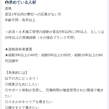
求めている人材
資格

直近1年以内の弊社への応募がない方

年齢不問・高卒以上

＜必須＞土木施工管理の経験が直近5年以内に3年以上、もしくは
10年以上の実務経験（その場合ブランク不問）

★資格保有者優遇

★経験3年以上の40代・経験5年以上の50代・経験10年以上の60
代活躍中

【具体的には】

以下の方にピッタリ！

◎残業少なめにしたい

◎サポート体制が充実し、労働時間が徹底管理された職場で働き
たい

◎スキルやキャリアを磨きたい

◎腰をすえて働きたい
