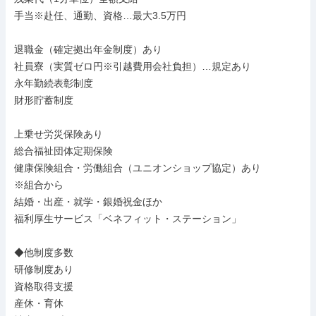
手当※赴任、通勤、資格…最大3.5万円

退職金（確定拠出年金制度）あり

社員寮（実質ゼロ円※引越費用会社負担）…規定あり

永年勤続表彰制度

財形貯蓄制度

上乗せ労災保険あり

総合福祉団体定期保険

健康保険組合・労働組合（ユニオンショップ協定）あり

※組合から

結婚・出産・就学・銀婚祝金ほか

福利厚生サービス「ベネフィット・ステーション」

◆他制度多数

研修制度あり

資格取得支援

産休・育休
