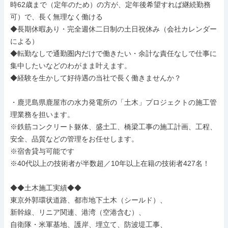
時62歳まで（定年のため）の方が、定年後希望すれば継続勤務
可）で、長く無理なく働ける

◆長期休暇あり・完全週休二日制の土日祝休み（会社カレンダー
による）

◆転勤なしで通勤圏内だけで働きたい・余計な責任なしで仕事に
集中したいなどのわがまま叶えます。

◆経験を生かして好待遇の当社で長く働きませんか？

・鹿児島県鹿屋市の水力発電所の「土木」プロジェクトの施工管
理業務を担います。

※鉄筋コンクリート躯体、盛土工、橋梁工事の施工計画、工程、
安全、品質などの管理をお任せします。

※宿舎貸与可能です

※40代以上の技術者が半数超／10年以上在籍の技術者427名！

◆◆土木施工実績◆◆

東京外郭環状道路、都市地下土木（シールド）、

新幹線、リニア関連、港湾（空港含む）、

自衛隊・米軍基地、護岸、埋立て、防波堤工事、
