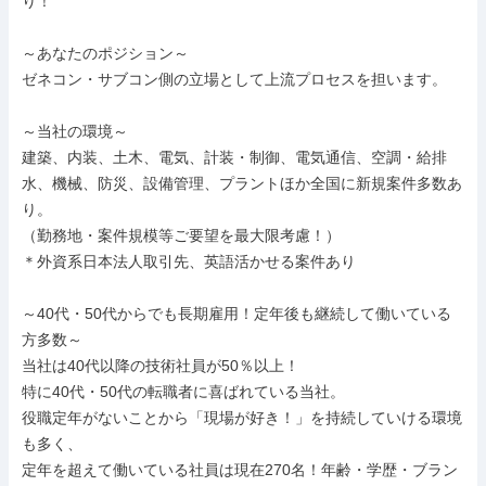
り！

～あなたのポジション～

ゼネコン・サブコン側の立場として上流プロセスを担います。

～当社の環境～

建築、内装、土木、電気、計装・制御、電気通信、空調・給排
水、機械、防災、設備管理、プラントほか全国に新規案件多数あ
り。

（勤務地・案件規模等ご要望を最大限考慮！）

＊外資系日本法人取引先、英語活かせる案件あり

～40代・50代からでも長期雇用！定年後も継続して働いている
方多数～

当社は40代以降の技術社員が50％以上！

特に40代・50代の転職者に喜ばれている当社。

役職定年がないことから「現場が好き！」を持続していける環境
も多く、

定年を超えて働いている社員は現在270名！年齢・学歴・ブラン