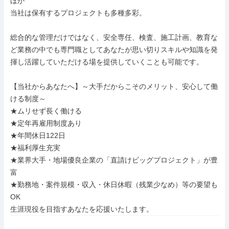
ほか

当社は保有するプロジェクトも多種多彩。

総合的な管理だけではなく、安全専任、検査、施工計画、教育な
ど業務の中でも専門職としてあなたが思い切りスキルや知識を発
揮し活躍していただける場を提供していくことも可能です。

【当社からあなたへ】～大手だからこそのメリット、安心して働
ける制度～

★ムリせず長く働ける

★定年再雇用制度あり

★年間休日122日

★福利厚生充実

★業界大手・地場優良企業の「直請けビッグプロジェクト」が豊
富

★勤務地・案件規模・収入・休日休暇（残業少なめ）等の要望も
OK

生涯現役を目指すあなたを応援いたします。