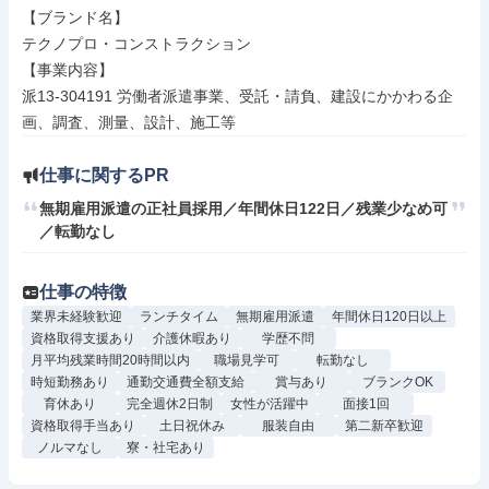
【ブランド名】

テクノプロ・コンストラクション

【事業内容】

派13-304191 労働者派遣事業、受託・請負、建設にかかわる企
画、調査、測量、設計、施工等
仕事に関するPR
無期雇用派遣の正社員採用／年間休日122日／残業少なめ可
／転勤なし
仕事の特徴
業界未経験歓迎
ランチタイム
無期雇用派遣
年間休日120日以上
資格取得支援あり
介護休暇あり
学歴不問
月平均残業時間20時間以内
職場見学可
転勤なし
時短勤務あり
通勤交通費全額支給
賞与あり
ブランクOK
育休あり
完全週休2日制
女性が活躍中
面接1回
資格取得手当あり
土日祝休み
服装自由
第二新卒歓迎
ノルマなし
寮・社宅あり