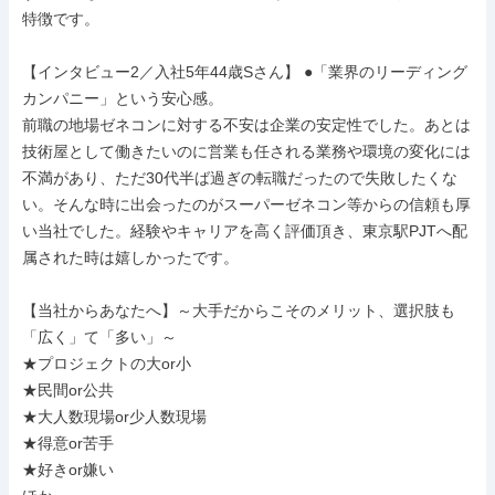
特徴です。

【インタビュー2／入社5年44歳Sさん】 ●「業界のリーディング
カンパニー」という安心感。

前職の地場ゼネコンに対する不安は企業の安定性でした。あとは
技術屋として働きたいのに営業も任される業務や環境の変化には
不満があり、ただ30代半ば過ぎの転職だったので失敗したくな
い。そんな時に出会ったのがスーパーゼネコン等からの信頼も厚
い当社でした。経験やキャリアを高く評価頂き、東京駅PJTへ配
属された時は嬉しかったです。

【当社からあなたへ】～大手だからこそのメリット、選択肢も
「広く」て「多い」～

★プロジェクトの大or小

★民間or公共

★大人数現場or少人数現場

★得意or苦手

★好きor嫌い
