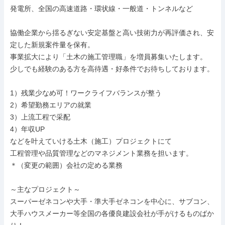
発電所、全国の高速道路・環状線・一般道・トンネルなど

協働企業から揺るぎない安定基盤と高い技術力が再評価され、安
定した新規案件量を保有。

事業拡大により「土木の施工管理職」を増員募集いたします。

少しでも経験のある方を高待遇・好条件でお待ちしております。

1）残業少なめ可！ワークライフバランスが整う

2）希望勤務エリアの就業

3）上流工程で采配

4）年収UP

などを叶えていける土木（施工）プロジェクトにて

工程管理や品質管理などのマネジメント業務を担います。

＊（変更の範囲）会社の定める業務

～主なプロジェクト～

スーパーゼネコンや大手・準大手ゼネコンを中心に、サブコン、
大手ハウスメーカー等全国の各優良建設会社が手がけるものばか