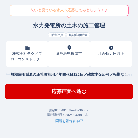
いま見ている求人へ応募してみましょう！
水力発電所の土木の施工管理
派遣社員
無期雇用派遣
株式会社テクノプ
鹿児島県鹿屋市
月給45万円以上
ロ・コンストラクシ
ョン
無期雇用派遣の正社員採用／年間休日122日／残業少なめ可／転勤なし
応募画面へ進む
原稿ID：
481c7bec8a365dfc
掲載開始日：
2026/04/08（水）
問題を報告する