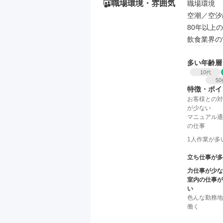
職場環境・雰囲気
職場環境

空潮／空汐
80年以上
飲食業界の
多い年齢層
10
代
50
特徴・ポイ
お客様との対
が少ない
マニュアル通
の仕事
1人作業が多
立ち仕事が多
力仕事が少な
室内の仕事が
い
色んな勤務地
働く