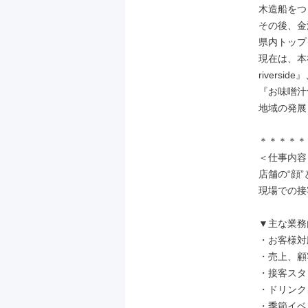
木造船をつ
その後、金
県内トップ
現在は、本
riverside』
『お味噌汁
地域の発展
＊＊＊＊＊
＜仕事内容＞
店舗の“顔
現場での接
▼主な業務
・お客様対
・売上、顧
・接客スタ
・ドリンク
・季節イベ