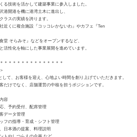
くる技術を活かして建築事業に参入しました。

沢港開港を機に港湾土木に進出し、

クラスの実績を誇ります。

社近くに複合施設『コッコレかないわ』やカフェ『Ten 
、

食堂 そらみそ』などをオープンするなど、

と活性化を軸にした事業展開を進めています。

＊＊＊＊＊＊＊＊＊＊＊＊＊＊＊



”として、お客様を迎え、心地よい時間を創り上げていただきます。

客だけでなく、店舗運営の中核を担うポジションです。

内容

応、予約受付、配席管理

客データ管理

ッフの指導・育成・シフト管理

、日本酒の提案、料理説明

ントやしつらえの企画 など
