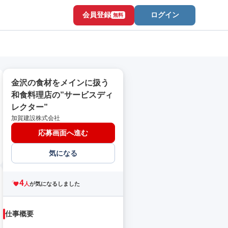
会員登録
ログイン
無料
金沢の食材をメインに扱う
和食料理店の”サービスディ
レクター”
加賀建設株式会社
応募画面へ進む
気になる
4
人
が気になるしました
仕事概要