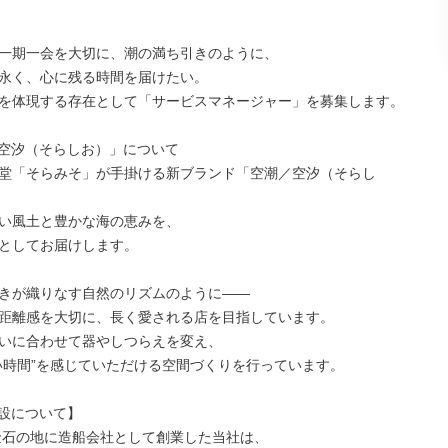
一期一会を大切に、潮の満ち引きのように、

永く、心に残る時間を届けたい。

を体現する存在として「サービスマネージャー」を募集します。

空汐（そらしお）」について

堂「そらみそ」が手掛ける新ブランド「空潮／空汐（そらし
い風土と豊かな海の恵みを、

としてお届けします。

きが織りなす自然のリズムのように——

距離感を大切に、長く愛される店を目指しています。

いに合わせて器やしつらえを変え、

い時間”を感じていただける空間づくりを行っています。

設について】

、金石の地に造船会社として創業した当社は、
