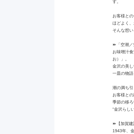
す。

お客様との
ほどよく、
そんな想い
⏩「空潮／
お味噌汁食
お）」。

金沢の美し
一皿の物語
潮の満ち引
お客様との
季節の移ろ
“金沢らし
⏩【加賀建
1943年