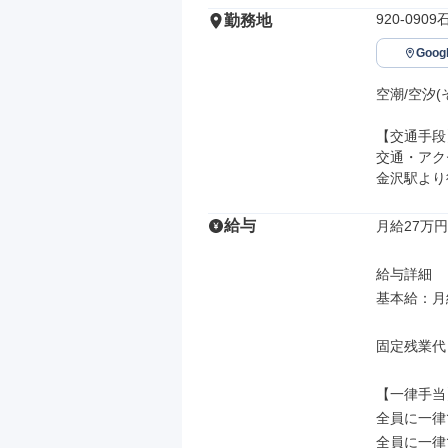
920-090
勤務地
Goo
空潮/空汐(
【交通手段】
交通・アク
金沢駅より
給与
月給27万円
給与詳細

基本給：月給
固定残業代
【一律手当】
全員に一律
全員に一律