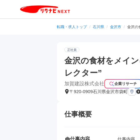
転職・求人トップ
/
石川県
/
金沢市
/
金沢の
正社員
金沢の食材をメイン
レクター”
加賀建設株式会社
企業リサーチ
〒920-0909石川県金沢市袋町
仕事概要
仕事内容
仕事内容
