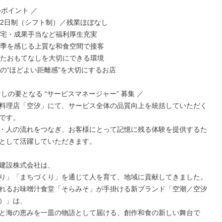
ポイント ／

休2日制（シフト制）／残業ほぼなし

住宅・成果手当など福利厚生充実

四季を感じる上質な和食空間で接客

めたおもてなしを大切にできる環境

との“ほどよい距離感”を大切にするお店

しの要となる “サービスマネージャー” 募集 ／

料理店「空汐」にて、サービス全体の品質向上を統括していただく
です。

・人の流れをつなぎ、お客様にとって記憶に残る体験を提供するた
として活躍していただきます。

建設株式会社は、

り」「まちづくり」を通じて人を育て、地域に貢献してきました。

れるお味噌汁食堂「そらみそ」が手掛ける新ブランド「空潮／空汐
）」は、

と海の恵みを一皿の物語として届ける、創作和食の新しい舞台で