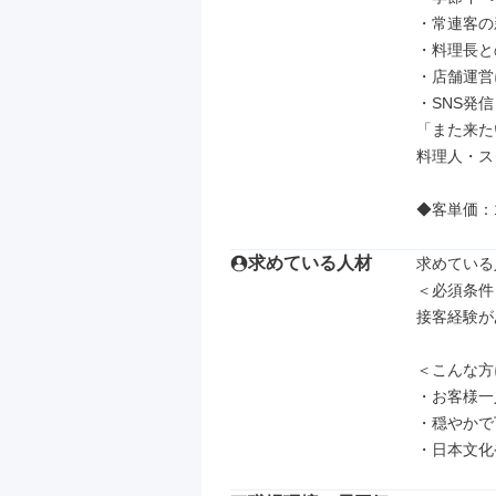
・常連客の
・料理長と
・店舗運営
・SNS発信

「また来た
料理人・ス
◆客単価：13
求めている人材
求めている
＜必須条件＞
接客経験が
＜こんな方
・お客様一
・穏やかで
・日本文化