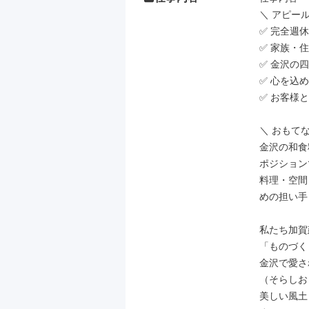
＼ アピール
✅ 完全週
✅ 家族・
✅ 金沢の
✅ 心を込
✅ お客様
＼ おもてな
金沢の和食
ポジション
料理・空間
めの担い手
私たち加賀
「ものづく
金沢で愛さ
（そらしお
美しい風土