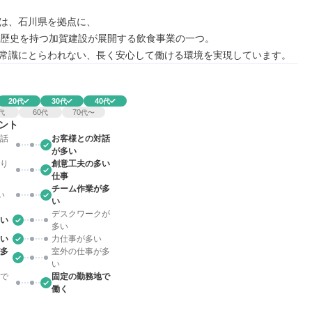
は、石川県を拠点に、

の歴史を持つ加賀建設が展開する飲食事業の一つ。

常識にとらわれない、長く安心して働ける環境を実現しています。
20
30
40
代
代
代
60
70
代
代
代〜
ント
話
お客様との対話
が多い
り
創意工夫の多い
仕事
チーム作業が多
い
い
デスクワークが
い
多い
い
力仕事が多い
多
室外の仕事が多
い
で
固定の勤務地で
働く