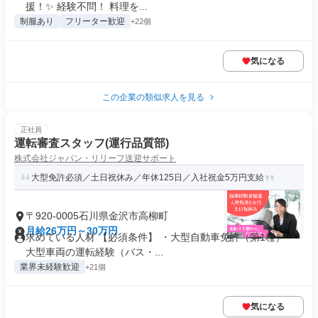
援！✨ 経験不問！ 料理を...
制服あり
フリーター歓迎
+22個
気になる
この企業の類似求人を見る
正社員
運転審査スタッフ(運行品質部)
株式会社ジャパン・リリーフ送迎サポート
大型免許必須／土日祝休み／年休125日／入社祝金5万円支給
〒920-0005石川県金沢市高柳町
月給26万円～30万円
求めている人材 【必須条件】 ・大型自動車免許（第1種） ・
大型車両の運転経験（バス・...
業界未経験歓迎
+21個
気になる