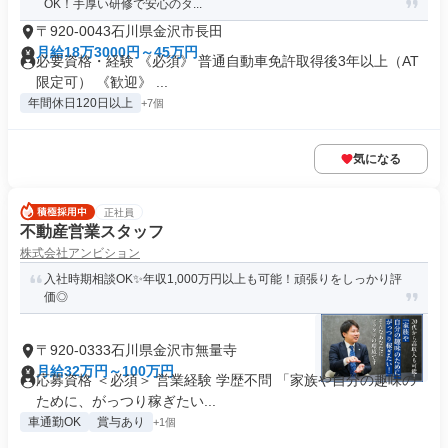
OK！手厚い研修で安心のタ...
〒920-0043石川県金沢市長田
月給18万3000円～45万円
必要資格・経験 《必須》 普通自動車免許取得後3年以上（AT
限定可） 《歓迎》 ...
年間休日120日以上
+7個
気になる
正社員
不動産営業スタッフ
株式会社アンビション
入社時期相談OK✨年収1,000万円以上も可能！頑張りをしっかり評
価◎
〒920-0333石川県金沢市無量寺
月給32万円～100万円
応募資格 ＜必須＞ 営業経験 学歴不問 「家族や自分の趣味の
ために、がっつり稼ぎたい...
車通勤OK
賞与あり
+1個