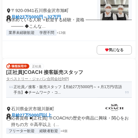
〒920-0941石川県金沢市旭町
月給23万5000円～32万円
求めている人材 ⭐歓迎する経験・資格 ───────────────
──── ◆こんな...
業界未経験歓迎
学歴不問
+13個
気になる
正社員
[正社員]COACH 接客販売スタッフ
タペストリー・ジャパン合同会社[HP]
正社員／接客・販売スタッフ【月給27万5000円～＋月1万円/言語
手当】◆チームワーク・コ...
石川県金沢市堀川新町
月給27万5000円以上
応募資格 ■[正社員] ※COACHの歴史や商品に興味・関心をお
持ちの方 ※高卒以上（...
フリーター歓迎
経験者歓迎
+4個