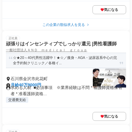
気になる
この企業の類似求人を見る
正社員
頑張りはインセンティブでしっかり還元 |男性看護師
一般社団法人ＡＮＤ ｍｅｄｉｃａｌ ｇｒｏｕｐ
☆★20～40代男性活躍中！★☆／痩身・AGA・泌尿器系中心の完
全予約制クリニック／各種イ...
石川県金沢市此花町
月給40万9000円
求める人材: ■必須事項 ※業界経験は不問 * 看護師資格保有
者 * 准看護師資格...
交通費支給
気になる