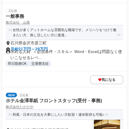
正社員
一般事務
株式会社 山善
女性が多くアットホームな雰囲気な職場です。メリハリをつけて働
きたい方、推し活したい方に最適...
石川県金沢市彦三町
月給21万円～29万円
求める人材: ＜必須条件・スキル＞ Word・Excelは問題なく使
いこなせるレベ...
即日勤務OK
交通費支給
気になる
NEW
正社員
ホテル金澤草紙 フロントスタッフ(受付・事務)
株式会社たかだや
和風・日本の文化を大事にしたい方歓迎！連休取得も可能♪