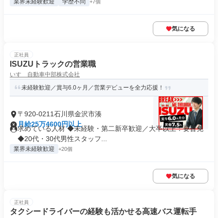
業界未経験歓迎
学歴不問
+7個
気になる
正社員
ISUZUトラックの営業職
いすゞ自動車中部株式会社
未経験歓迎／賞与6.0ヶ月／営業デビューを全力応援！
〒920-0211石川県金沢市湊
月給25万4600円以上
求めている人材 ◆未経験・第二新卒歓迎／大卒以上：要普免
◆20代・30代男性スタッフ...
業界未経験歓迎
+20個
気になる
正社員
タクシードライバーの経験も活かせる高速バス運転手