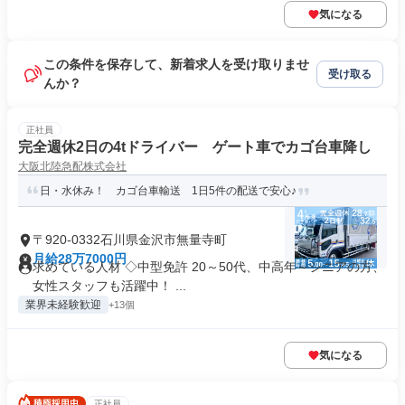
気になる
この条件を保存して、新着求人を受け取りませ
受け取る
んか？
正社員
完全週休2日の4tドライバー ゲート車でカゴ台車降し
大阪北陸急配株式会社
日・水休み！ カゴ台車輸送 1日5件の配送で安心♪
〒920-0332石川県金沢市無量寺町
月給28万7000円
求めている人材 ◇中型免許 20～50代、中高年～シニアの方、
女性スタッフも活躍中！ ...
業界未経験歓迎
+13個
気になる
正社員