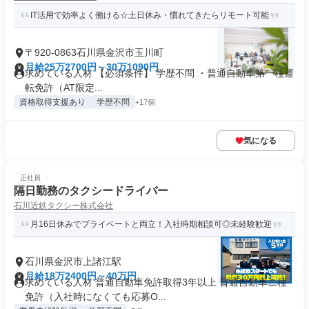
IT活用で効率よく働ける☆土日休み・慣れてきたらリモート可能
〒920-0863石川県金沢市玉川町
月給25万2700円～30万1090円
求めている人材 【必須条件】 学歴不問 ・普通自動車第一種運
転免許（AT限定...
資格取得支援あり
学歴不問
+17個
気になる
正社員
隔日勤務のタクシードライバー
石川近鉄タクシー株式会社
月16日休みでプライベートと両立！入社時期相談可◎未経験歓迎
石川県金沢市上諸江駅
月給18万2400円～40万円
求めている人材 普通自動車免許取得3年以上 普通自動車ニ種
免許（入社時になくても応募O...