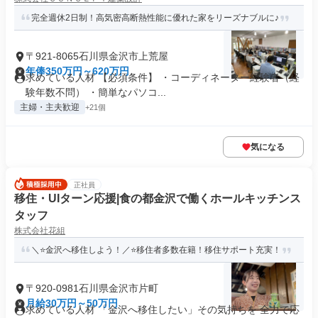
完全週休2日制！高気密高断熱性能に優れた家をリーズナブルに♪
〒921-8065石川県金沢市上荒屋
年俸350万円～620万円
求めている人材 【必須条件】 ・コーディネーター経験者（経
験年数不問） ・簡単なパソコ...
主婦・主夫歓迎
+21個
気になる
正社員
移住・UIターン応援|食の都金沢で働くホールキッチンス
タッフ
株式会社花組
＼⭐金沢へ移住しよう！／⭐移住者多数在籍！移住サポート充実！
〒920-0981石川県金沢市片町
月給30万円～50万円
求めている人材 「金沢へ移住したい」その気持ちを 全力で応