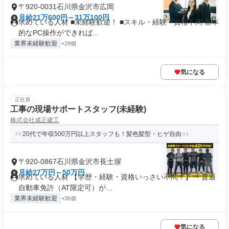
〒920-0031石川県金沢市広岡
月給21万600円～31万100円
求めている人材 ■未経験歓迎！ ■スキル・経験・資格不問 基本
的なPC操作ができれば...
業界未経験歓迎
+29個
気になる
正社員
工事の現場サポートスタッフ(未経験)
株式会社成正建工
20代で年収500万円以上スタッフも！髪色髪型・ヒゲ自由
〒920-0867石川県金沢市長土塀
月給27万円～50万円
求めている人材 【学歴・経験・資格いっさい不問！】 ・普通
自動車免許（AT限定可）が...
業界未経験歓迎
+36個
気になる