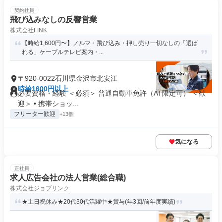
契約社員
飛び込みなしの反響営業
株式会社LINK
【時給1,600円〜】ノルマ・飛び込み・押し売り一切なしの「選ば
れる」ケーブルテレビ案内・...
〒920-0022石川県金沢市北安江
時給1600円以上
必要資格・経験 ＜必須＞ 普通自動車免許（AT限定可） ＜歓
迎＞ • 携帯ショッ...
フリーター歓迎
+13個
気になる
正社員
求人広告会社の法人営業(総合職)
株式会社ジョブリンク
★土日祝休み★20代30代活躍中★賞与(年3回/前年度実績)