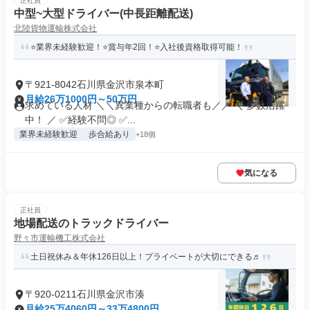
正社員
中型~大型ドライバー(中長距離配送)
北陸貨物運輸株式会社
⭐業界未経験歓迎！⭐賞与年2回！⭐入社後資格取得可能！
〒921-8042石川県金沢市泉本町
月給26万1000円～50万円
求めている人材 ＼＼異業種からの転職者も／／ ＼ 多数活躍
中！ ／ ✅経験不問◎ ✅...
業界未経験歓迎
歩合給あり
+18個
気になる
正社員
地場配送のトラックドライバー
野々市運輸機工株式会社
土日祝休み＆年休126日以上！プライベートが大切にできる♬
〒920-0211石川県金沢市湊
月給25万4060円～33万4800円