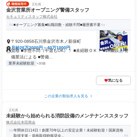
正社員
金沢営業所オープニング警備スタッフ
セキュリティスタッフ株式会社
■オープニング募集■転職回数・経験不問■履歴書不要
〒920-0858石川県金沢市木ノ新保町
月給26万2000円～40万1000円
資格 ■学歴不問（中退もOK）！ ■未経験ＯＫ！ ■18歳以上/警
備業法による ■警備...
業界未経験歓迎
+30個
気になる
この企業の類似求人を見る
正社員
未経験から始められる消防設備のメンテナンススタッフ
株式会社本田商会
年間休日114日！創業70年以上の安定企業！未経験歓迎！国家資格
取得支援・資格取得時報奨金...