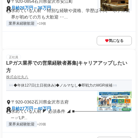
〒920-0854石川県金沢市安江町
月給26万円～36万円
求めている人材 ・特別な経験や資格、学歴は不問 ・ホテル業
界が初めての方も大歓迎 ･･...
業界未経験歓迎
+19個
気になる
正社員
LPガス業界での営業経験者募集|キャリアアップしたい
方
株式会社丸八
◆年休127日(土日祝休み)◆ノルマなし◆即戦力のMGR候補
〒920-0362石川県金沢市古府
月給27万円～40万円
求めている人材 ◤ 必須条件 ◢ ■──────────────────
─ ✅LP...
業界未経験歓迎
+20個