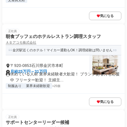
交通費支給
気になる
正社員
朝食ブッフェのホテルレストラン調理スタッフ
ＡＢアコモ株式会社
金沢駅近くのホテル！マイカー通勤もOK！調理経験は問いません
〒920-0853石川県金沢市本町
月給25万円～31万円
求めている人材 業界未経験者大歓迎！ ブランクある方も応援
中 フリーター歓迎！ 主婦主...
制服あり
業界未経験歓迎
+25個
気になる
正社員
サポートセンターリーダー候補