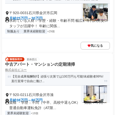
〒920-0031石川県金沢市広岡
月給25万円～30万円
求めている人材 ✅学歴・経験・年齢不問 幅広い年代の男女ス
タッフが活躍中！ 年齢に関係...
制服あり
業界未経験歓迎
+29個
気になる
業務委託
中古アパート・マンションの定期清掃
株式会社ビコー
【完全成果報酬制!!】頑張り次第では100万円も可能!未経験者99%!
直行直帰で自由に働け...
〒920-0211石川県金沢市湊
月給38万円～80万円
資格 ・学歴：不問（中卒、高校中退もOK） ・経験：不問 ・
普通自動車運転免許（AT限...
業界未経験歓迎
+18個