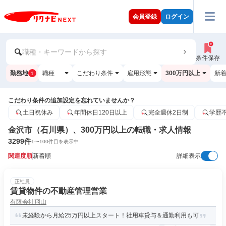
会員登録
ログイン
職種・キーワードから探す
条件保存
勤務地
職種
こだわり条件
雇用形態
300万円以上
新
1
こだわり条件の追加設定を忘れていませんか？
土日祝休み
年間休日120日以上
完全週休2日制
学歴
金沢市（石川県）、300万円以上の転職・求人情報
3299
件
1
〜
100
件目を表示中
関連度順
新着順
詳細表示
正社員
賃貸物件の不動産管理営業
有限会社翔山
未経験から月給25万円以上スタート！社用車貸与＆通勤利用も可