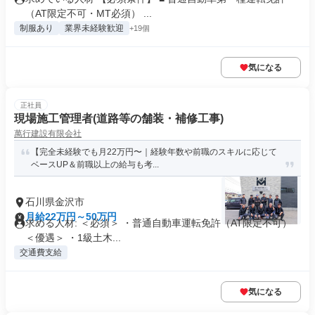
（AT限定不可・MT必須） ...
制服あり
業界未経験歓迎
+19個
気になる
正社員
現場施工管理者(道路等の舗装・補修工事)
萬行建設有限会社
【完全未経験でも月22万円〜｜経験年数や前職のスキルに応じて
ベースUP＆前職以上の給与も考...
石川県金沢市
月給22万円～50万円
求める人材: ＜必須＞ ・普通自動車運転免許（AT限定不可）
＜優遇＞ ・1級土木...
交通費支給
気になる