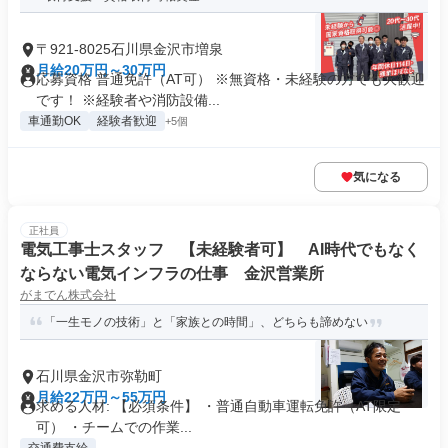
〒921-8025石川県金沢市増泉
月給20万円～30万円
応募資格 普通免許（AT可） ※無資格・未経験の方でも大歓迎
です！ ※経験者や消防設備...
車通勤OK
経験者歓迎
+5個
気になる
正社員
電気工事士スタッフ 【未経験者可】 AI時代でもなく
ならない電気インフラの仕事 金沢営業所
がまでん株式会社
「一生モノの技術」と「家族との時間」、どちらも諦めない
石川県金沢市弥勒町
月給22万円～55万円
求める人材: 【必須条件】 ・普通自動車運転免許（AT限定
可） ・チームでの作業...