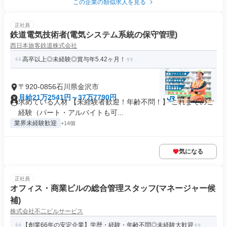
この企業の類似求人を見る
正社員
鉄道電気技術者(電気システム系統の保守管理)
西日本旅客鉄道株式会社
高卒以上◎未経験◎賞与年5.42ヶ月！
〒920-0856石川県金沢市
月給21万2541円～37万7790円
求めている人材 【未経験者歓迎！年齢不問！】 これまでのご
経験（パート・アルバイトも可...
業界未経験歓迎
+14個
気になる
正社員
オフィス・商業ビルの総合管理スタッフ(マネージャー候
補)
株式会社不二ビルサービス
【創業66年の安定企業】学歴・経験・年齢不問◎未経験大歓迎