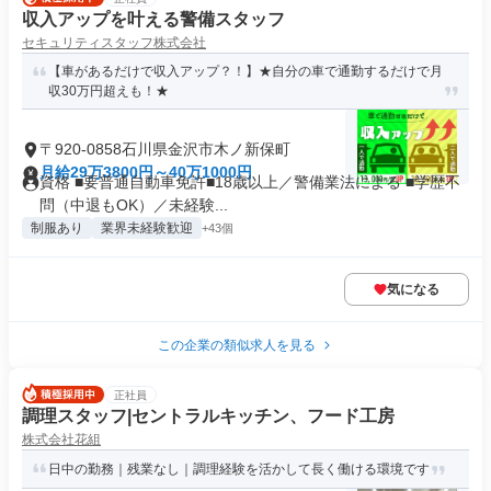
収入アップを叶える警備スタッフ
セキュリティスタッフ株式会社
【車があるだけで収入アップ？！】★自分の車で通勤するだけで月
収30万円超えも！★
〒920-0858石川県金沢市木ノ新保町
月給29万3800円～40万1000円
資格 ■要普通自動車免許■18歳以上／警備業法による ■学歴不
問（中退もOK）／未経験...
制服あり
業界未経験歓迎
+43個
気になる
この企業の類似求人を見る
正社員
調理スタッフ|セントラルキッチン、フード工房
株式会社花組
日中の勤務｜残業なし｜調理経験を活かして長く働ける環境です