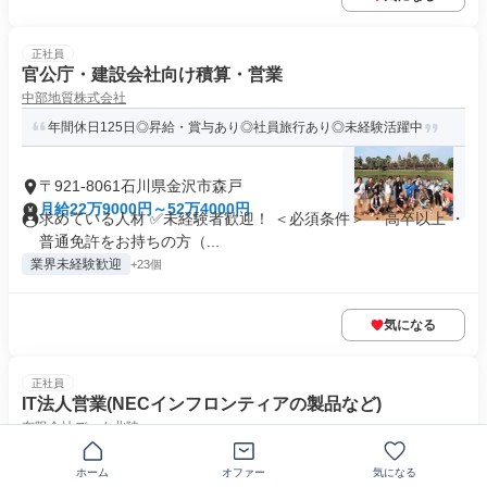
正社員
官公庁・建設会社向け積算・営業
中部地質株式会社
年間休日125日◎昇給・賞与あり◎社員旅行あり◎未経験活躍中
〒921-8061石川県金沢市森戸
月給22万9000円～52万4000円
求めている人材 ✅未経験者歓迎！ ＜必須条件＞ ・高卒以上 ・
普通免許をお持ちの方（...
業界未経験歓迎
+23個
気になる
正社員
IT法人営業(NECインフロンティアの製品など)
有限会社データ北陸
インセンティブ有！未経験でも一から営業のスキルが学べる
ホーム
オファー
気になる