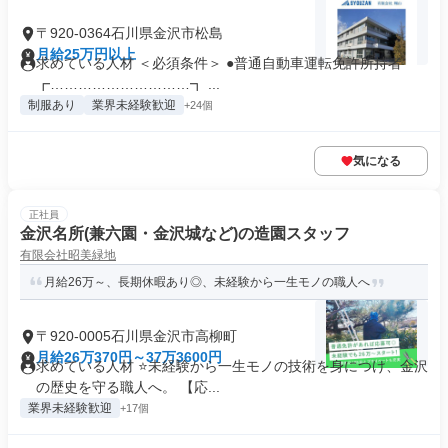
〒920-0364石川県金沢市松島
月給25万円以上
求めている人材 ＜必須条件＞ ●普通自動車運転免許所持者
┏…………………………┓ ...
制服あり
業界未経験歓迎
+24個
気になる
正社員
金沢名所(兼六園・金沢城など)の造園スタッフ
有限会社昭美緑地
月給26万～、長期休暇あり◎、未経験から一生モノの職人へ
〒920-0005石川県金沢市高柳町
月給26万370円～37万3600円
求めている人材 ⭐未経験から一生モノの技術を身につけ、金沢
の歴史を守る職人へ。 【応...
業界未経験歓迎
+17個