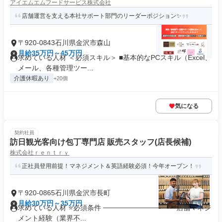
アイエムエムフードサービス株式会社
店舗運営を支える本社サポート部門のリーダーポジション✨️
〒920-0843石川県金沢市森山
月給35万円～45万円
求めている人材 ＜必須スキル＞ ■基本的なPCスキル（Excel、
メール、各種管理ツー...
介護休暇あり
+20個
気になる
契約社員
訪日観光客向け包丁専門店 販売スタッフ(店⻑候補)
株式会社ｒｅｎｔｒｙ
正社員登用前提！マネジメント＆英語経験必須！今年オープン！
〒920-0865石川県金沢市長町
月給30万円～35万円
求めている人材 ⭐必須条件 ───────────── ＊店舗マネジ
メント経験（業界不...