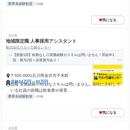
業界未経験歓迎
+10個
気になる
正社員
地域限定職 人事採用アシスタント
株式会社サカイ引越センター
【面接1回】転勤なし◎実務経験やスキルは問いません！昇給年1
回・賞与2回＋決算賞与あり！
〒920-0001石川県金沢市千木町
月給24万円～40万円
資格 実務経験や特別なスキルは問いません｡ 当社に入社して
いる社員の前職は飲食業や保育...
業界未経験歓迎
+15個
気になる
正社員