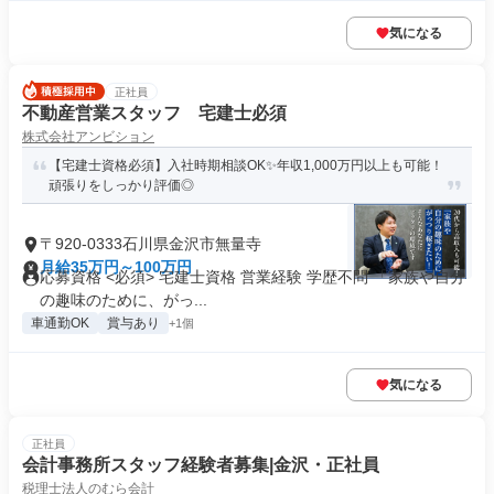
気になる
正社員
不動産営業スタッフ 宅建士必須
株式会社アンビション
【宅建士資格必須】入社時期相談OK✨年収1,000万円以上も可能！
頑張りをしっかり評価◎
〒920-0333石川県金沢市無量寺
月給35万円～100万円
応募資格 <必須> 宅建士資格 営業経験 学歴不問 「家族や自分
の趣味のために、がっ...
車通勤OK
賞与あり
+1個
気になる
正社員
会計事務所スタッフ経験者募集|金沢・正社員
税理士法人のむら会計