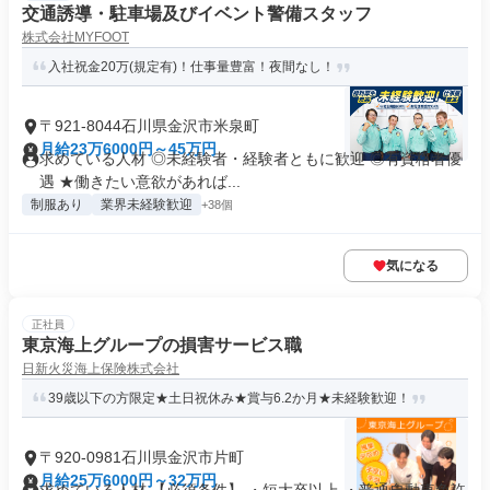
交通誘導・駐車場及びイベント警備スタッフ
株式会社MYFOOT
入社祝金20万(規定有)！仕事量豊富！夜間なし！
〒921-8044石川県金沢市米泉町
月給23万6000円～45万円
求めている人材 ◎未経験者・経験者ともに歓迎 ◎有資格者優
遇 ★働きたい意欲があれば...
制服あり
業界未経験歓迎
+38個
気になる
正社員
東京海上グループの損害サービス職
日新火災海上保険株式会社
39歳以下の方限定★土日祝休み★賞与6.2か月★未経験歓迎！
〒920-0981石川県金沢市片町
月給25万6000円～32万円