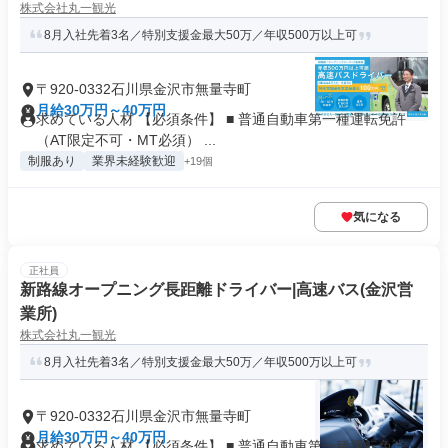
株式会社丸一観光
8月入社先着3名／特別支援金最大50万／年収500万以上可
〒920-0332石川県金沢市無量寺町
月給30万円～40万円
求めている人材 【必須条件】 ■ 普通自動車第一種運転免許
（AT限定不可・MT必須） ...
制服あり
業界未経験歓迎
+19個
気になる
正社員
新路線オープニング長距離ドライバー|高速バス(金沢営
業所)
株式会社丸一観光
8月入社先着3名／特別支援金最大50万／年収500万以上可
〒920-0332石川県金沢市無量寺町
月給30万円～40万円
求めている人材 【必須条件】 ■ 普通自動車第一種運転免許