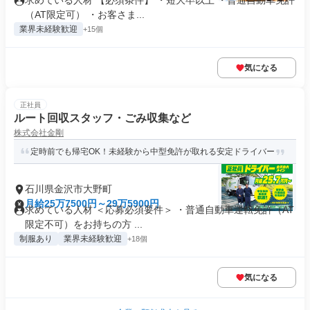
求めている人材 【必須条件】 ・短大卒以上 ・普通自動車免許
（AT限定可） ・お客さま...
業界未経験歓迎
+15個
気になる
正社員
ルート回収スタッフ・ごみ収集など
株式会社金剛
定時前でも帰宅OK！未経験から中型免許が取れる安定ドライバー
石川県金沢市大野町
月給25万7500円～29万5900円
求めている人材 ＜応募必須要件＞ ・普通自動車運転免許（AT
限定不可）をお持ちの方 ...
制服あり
業界未経験歓迎
+18個
気になる