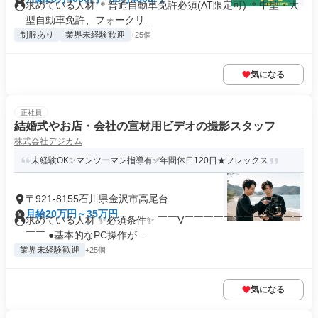
求めている人材 ＊普通自動車免許必須(AT限定可) ＊中型・大
型自動車免許、フォークリ...
制服あり
業界未経験歓迎
+25個
気になる
正社員
結婚式やお店・会社の宣材用ビデオの撮影スタッフ
株式会社デジカム
未経験OK✨マンツーマン指導有✅年間休日120日★フレックス
〒921-8155石川県金沢市高尾台
月給20万円～35万円
求めている人材 ✨必須条件✨ ￣￣V￣￣￣￣￣￣￣￣￣￣￣￣
￣￣ ●基本的なPC操作が...
業界未経験歓迎
+25個
気になる