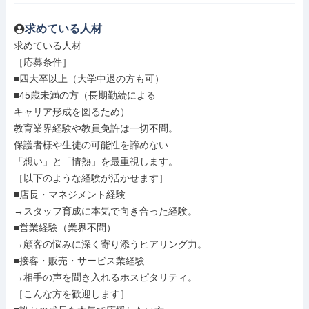
求めている人材
求めている人材

［応募条件］

■四大卒以上（大学中退の方も可）

■45歳未満の方（長期勤続による

キャリア形成を図るため）

教育業界経験や教員免許は一切不問。

保護者様や生徒の可能性を諦めない

「想い」と「情熱」を最重視します。

［以下のような経験が活かせます］

■店長・マネジメント経験

→スタッフ育成に本気で向き合った経験。

■営業経験（業界不問）

→顧客の悩みに深く寄り添うヒアリング力。

■接客・販売・サービス業経験

→相手の声を聞き入れるホスピタリティ。

［こんな方を歓迎します］
