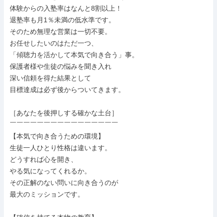
体験からの入塾率はなんと8割以上！

退塾率も月1％未満の低水準です。

そのため無理な営業は一切不要。

お任せしたいのはただ一つ、

「傾聴力を活かして本気で向き合う」事。

保護者様や生徒の悩みを聞き入れ

深い信頼を得た結果として

目標達成は必ず後からついてきます。

［あなたを後押しする確かな土台］

￣￣￣￣￣￣￣￣￣￣￣￣￣￣￣￣

【本気で向き合うための環境】

生徒一人ひとり性格は違います。

どうすれば心を開き、

やる気になってくれるか。

その正解のない問いに向き合うのが

最大のミッションです。
