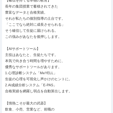
【確信を持てる本物の教育】

長年の集団授業で蓄積されてきた

豊富なデータと合格実績。

それが私たちの個別指導の土台です。

「ここでなら絶対に成長させられる」

そう確信して生徒に届けられる。

この強みがあなたを後押しします。

【AIサポートツール】

主役はあなたと、生徒たちです。

本気で向き合う時間を増やすために、

優秀なサポートツールがあります。

1.心理診断システム「MeYELL」

生徒の心理を可視化し声かけのヒントに。

2.AI成績分析システム「E-PAS」

合格実績を網羅し弱点を自動算出します。

【情熱こそが最大の武器】

飲食、小売、営業など、前職の
