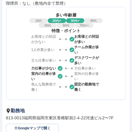
喫煙所：なし（敷地内全て禁煙）
多い年齢層
10
20
30
40
代
代
代
代
50
60
70
代
代
代〜
特徴・ポイント
お客様との対話
お客様との対話
が少ない
が多い
チーム作業が多
1人作業が多い
い
デスクワークが
立ち仕事が多い
多い
力仕事が少ない
力仕事が多い
室内の仕事が多
室外の仕事が多
い
い
色んな勤務地で
固定の勤務地で
働く
働く
勤務地
813-0013福岡県福岡市東区香椎駅前2-4-22河邊ビル2〜7F
Googleマップで開く