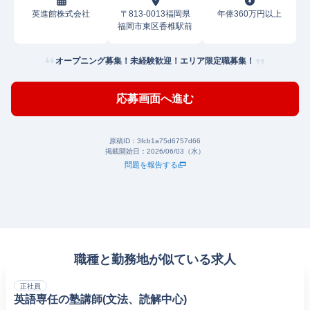
英進館株式会社
〒813-0013福岡県
年俸360万円以上
福岡市東区香椎駅前
オープニング募集！未経験歓迎！エリア限定職募集！
応募画面へ進む
原稿ID：
3fcb1a75d6757d66
掲載開始日：
2026/06/03（水）
問題を報告する
職種と勤務地が似ている求人
正社員
英語専任の塾講師(文法、読解中心)