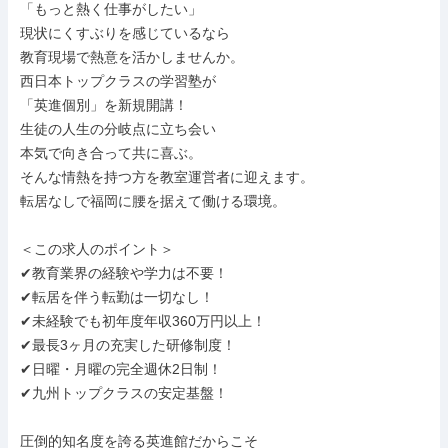
「もっと熱く仕事がしたい」

現状にくすぶりを感じているなら

教育現場で熱意を活かしませんか。

西日本トップクラスの学習塾が

「英進個別」を新規開講！

生徒の人生の分岐点に立ち会い

本気で向き合って共に喜ぶ。

そんな情熱を持つ方を教室運営者に迎えます。

転居なしで福岡に腰を据えて働ける環境。

＜この求人のポイント＞

✔教育業界の経験や学力は不要！

✔転居を伴う転勤は一切なし！

✔未経験でも初年度年収360万円以上！

✔最長3ヶ月の充実した研修制度！

✔日曜・月曜の完全週休2日制！

✔九州トップクラスの安定基盤！

圧倒的知名度を誇る英進館だからこそ
