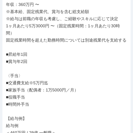
年収：360万円 〜

※基本給、固定残業代、賞与を含む総支給額

※給与は前職の年収も考慮し、ご経験やスキルに応じて決定

1ヶ月あたり5万3000円 〜（固定残業時間：1ヶ月あたり30時
間）

固定残業時間を超えた勤務時間については別途残業代を支給する

■昇給年1回

■賞与年2回

〈手当〉

■交通費支給※5万円迄

■家族手当（配偶者：1万5000円／月）

■役職手当

■時間外手当

【給与例】

給与例

＜460万円 / 29歳 一般職＞
