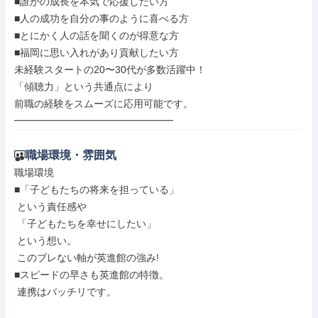
■誰かの成長を本気で応援したい方

■人の成功を自分の事のように喜べる方

■とにかく人の話を聞くのが得意な方

■福岡に思い入れがあり貢献したい方

未経験スタートの20〜30代が多数活躍中！

「傾聴力」という共通点により

前職の経験をスムーズに応用可能です。

━━━━━━━━━━━━━━━━
職場環境・雰囲気
職場環境

■「子どもたちの将来を担っている」

 という責任感や

 「子どもたちを幸せにしたい」

 という想い。

 このブレない軸が英進館の強み!

■スピードの早さも英進館の特徴。

 連携はバッチリです。
