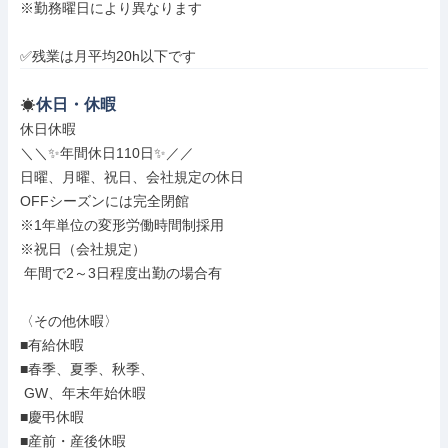
※勤務曜日により異なります

✅残業は月平均20h以下です
休日・休暇
休日休暇

＼＼✨年間休日110日✨／／

日曜、月曜、祝日、会社規定の休日

OFFシーズンには完全閉館

※1年単位の変形労働時間制採用

※祝日（会社規定）

 年間で2～3日程度出勤の場合有

〈その他休暇〉

■有給休暇

■春季、夏季、秋季、

 GW、年末年始休暇

■慶弔休暇

■産前・産後休暇
