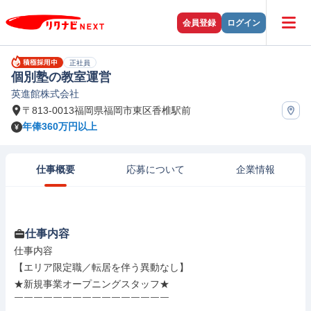
会員登録
ログイン
正社員
個別塾の教室運営
英進館株式会社
〒813-0013福岡県福岡市東区香椎駅前
年俸360万円以上
仕事概要
応募について
企業情報
仕事内容
仕事内容

【エリア限定職／転居を伴う異動なし】

★新規事業オープニングスタッフ★

￣￣￣￣￣￣￣￣￣￣￣￣￣￣￣￣
