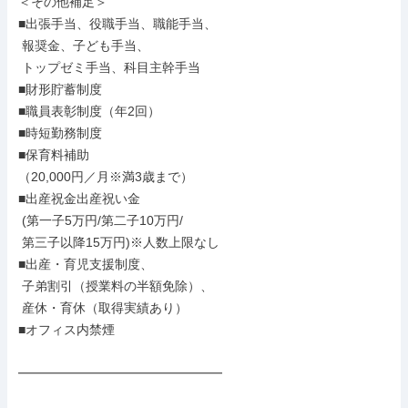
＜その他補足＞

■出張手当、役職手当、職能手当、

 報奨金、子ども手当、

 トップゼミ手当、科目主幹手当

■財形貯蓄制度

■職員表彰制度（年2回）

■時短勤務制度

■保育料補助

（20,000円／月※満3歳まで）

■出産祝金出産祝い金

 (第一子5万円/第二子10万円/

 第三子以降15万円)※人数上限なし

■出産・育児支援制度、

 子弟割引（授業料の半額免除）、

 産休・育休（取得実績あり）

■オフィス内禁煙

━━━━━━━━━━━━━━━━
