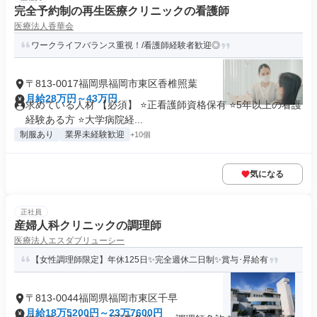
完全予約制の再生医療クリニックの看護師
医療法人香華会
ワークライフバランス重視！/看護師経験者歓迎◎
〒813-0017福岡県福岡市東区香椎照葉
月給28万円～43万円
求めている人材 【必須】 ⭐正看護師資格保有 ⭐5年以上の看護
経験ある方 ⭐大学病院経...
制服あり
業界未経験歓迎
+10個
気になる
正社員
産婦人科クリニックの調理師
医療法人エスダブリューシー
【女性調理師限定】年休125日✨完全週休二日制✨賞与･昇給有
〒813-0044福岡県福岡市東区千早
月給18万5200円～23万7600円