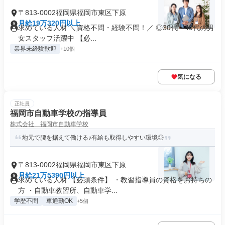
〒813-0002福岡県福岡市東区下原
月給19万320円以上
求めている人材 ＼資格不問・経験不問！／ ◎30代・40代の男
女スタッフ活躍中 【必...
業界未経験歓迎
+10個
気になる
正社員
福岡市自動車学校の指導員
株式会社 福岡市自動車学校
地元で腰を据えて働ける♪有給も取得しやすい環境◎
〒813-0002福岡県福岡市東区下原
月給21万5390円以上
求めている人材 【必須条件】 ・教習指導員の資格をお持ちの
方 ・自動車教習所、自動車学...
学歴不問
車通勤OK
+5個