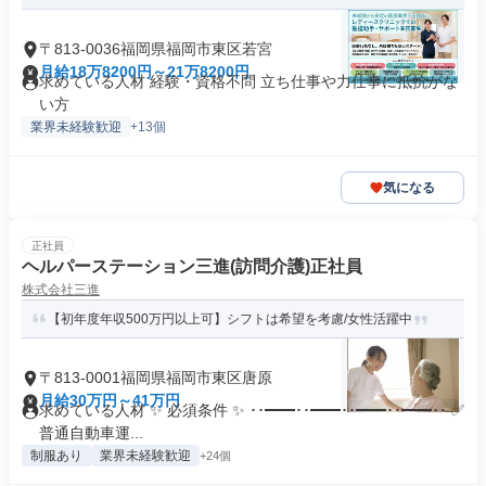
〒813-0036福岡県福岡市東区若宮
月給18万8200円～21万8200円
求めている人材 経験・資格不問 立ち仕事や力仕事に抵抗がな
い方
業界未経験歓迎
+13個
気になる
正社員
ヘルパーステーション三進(訪問介護)正社員
株式会社三進
【初年度年収500万円以上可】シフトは希望を考慮/女性活躍中
〒813-0001福岡県福岡市東区唐原
月給30万円～41万円
求めている人材 ✨ 必須条件 ✨ ･･━━･･━━･･━━･･━━･･ ✅
普通自動車運...
制服あり
業界未経験歓迎
+24個