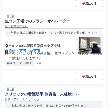
気になる
正社員
生コン工場でのプラントオペレーター
樋口産業株式会社
年間休日120日以上！創業からずっと黒字の安定企業で働こう！
〒812-0055福岡県福岡市東区東浜
月給26万円～45万円
求めている人材 《応募資格》 生コンプラント経験者 《こんな
方歓迎いたします！》 ・...
年間休日120日以上
+12個
気になる
正社員
クリニックの看護助手(無資格・未経験OK)
青葉レディースクリニック
地域の中核を担う安定性｜賞与3ヶ月分×その他手当も充実