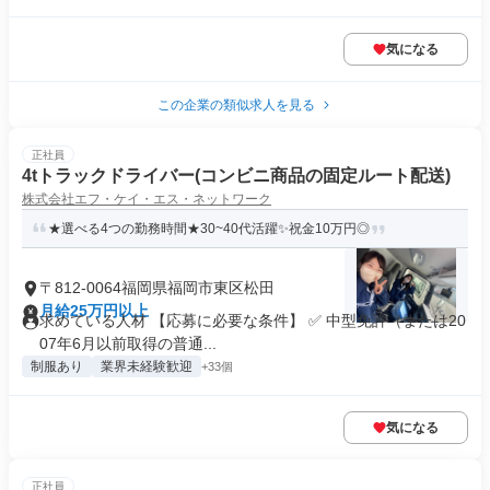
気になる
この企業の類似求人を見る
正社員
4tトラックドライバー(コンビニ商品の固定ルート配送)
株式会社エフ・ケイ・エス・ネットワーク
★選べる4つの勤務時間★30~40代活躍✨祝金10万円◎
〒812-0064福岡県福岡市東区松田
月給25万円以上
求めている人材 【応募に必要な条件】 ✅ 中型免許（または20
07年6月以前取得の普通...
制服あり
業界未経験歓迎
+33個
気になる
正社員