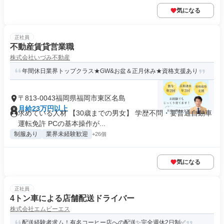
気になる
正社員
不動産賃貸営業職
株式会社いづみ不動産
年間休日業界トップクラス★GW&お盆＆正月休み★資格支援あり
〒813-0043福岡県福岡市東区名島
月給23万円以上
求めている人材 【30歳までの男女】 学歴不問・要普通自動車
運転免許 PCの基本操作が...
制服あり
業界未経験歓迎
+26個
気になる
正社員
4トン車による店舗配送ドライバー
株式会社エムビーエス
配送経験者求ム！有名コーヒー店への配送✨完全週休2日制✅