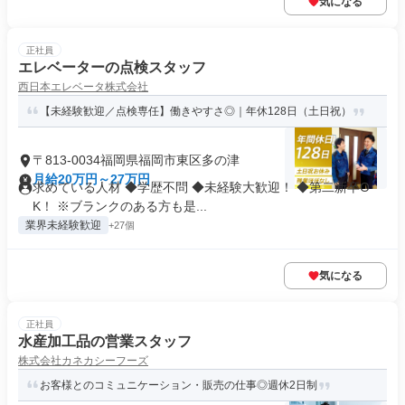
気になる
正社員
エレベーターの点検スタッフ
西日本エレベータ株式会社
【未経験歓迎／点検専任】働きやすさ◎｜年休128日（土日祝）
〒813-0034福岡県福岡市東区多の津
月給20万円～27万円
求めている人材 ◆学歴不問 ◆未経験大歓迎！ ◆第二新卒O
K！ ※ブランクのある方も是...
業界未経験歓迎
+27個
気になる
正社員
水産加工品の営業スタッフ
株式会社カネカシーフーズ
お客様とのコミュニケーション・販売の仕事◎週休2日制