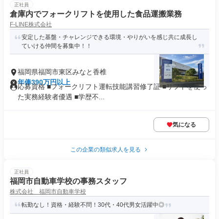
正社員
倉庫内でフォークリフトを使用した食品運搬業務
F-LINE株式会社
安定した基盤・チャレンジできる環境・やりがいを感じ共に成長し
ていける仲間を募集中！！
福岡県福岡市東区みなと香椎
年俸390万円以上
応募資格 ■フォークリフト運転技能講習修了証 ■リフトを使っ
た実務経験者優遇 ■学歴不...
気になる
この企業の類似求人を見る
正社員
福岡市自動車学校の事務スタッフ
株式会社 福岡市自動車学校
転勤なし！資格・経験不問！30代・40代男女活躍中◎