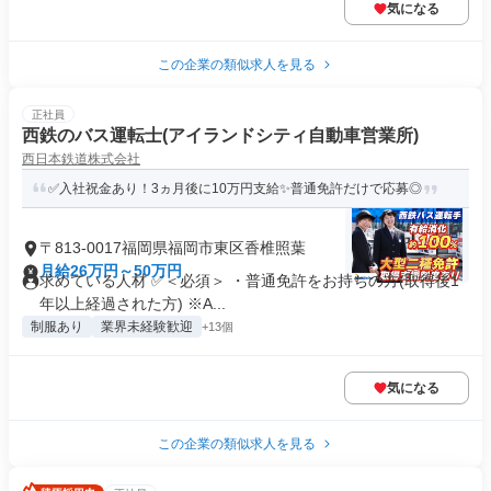
気になる
この企業の類似求人を見る
正社員
西鉄のバス運転士(アイランドシティ自動車営業所)
西日本鉄道株式会社
✅入社祝金あり！3ヵ月後に10万円支給✨普通免許だけで応募◎
〒813-0017福岡県福岡市東区香椎照葉
月給26万円～50万円
求めている人材 ✅＜必須＞ ・普通免許をお持ちの方(取得後1
年以上経過された方) ※A...
制服あり
業界未経験歓迎
+13個
気になる
この企業の類似求人を見る