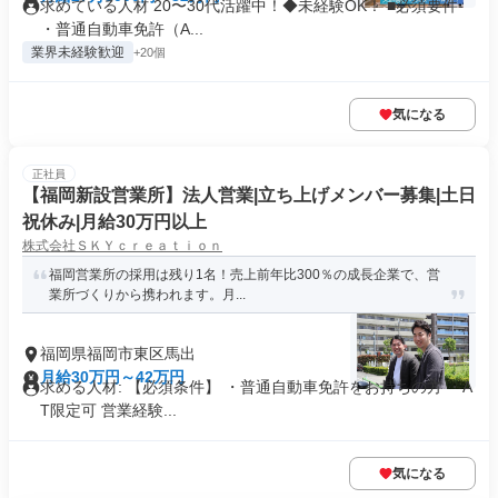
求めている人材 20〜30代活躍中！◆未経験OK！ ■必須要件
・普通自動車免許（A...
業界未経験歓迎
+20個
気になる
正社員
【福岡新設営業所】法人営業|立ち上げメンバー募集|土日
祝休み|月給30万円以上
株式会社ＳＫＹｃｒｅａｔｉｏｎ
福岡営業所の採用は残り1名！売上前年比300％の成長企業で、営
業所づくりから携われます。月...
福岡県福岡市東区馬出
月給30万円～42万円
求める人材: 【必須条件】 ・普通自動車免許をお持ちの方 ・A
T限定可 営業経験...
気になる