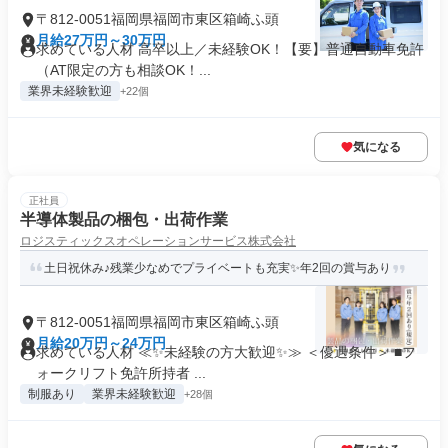
〒812-0051福岡県福岡市東区箱崎ふ頭
月給27万円～30万円
求めている人材 高卒以上／未経験OK！【要】普通自動車免許
（AT限定の方も相談OK！...
業界未経験歓迎
+22個
気になる
正社員
半導体製品の梱包・出荷作業
ロジスティックスオペレーションサービス株式会社
土日祝休み♪残業少なめでプライベートも充実✨年2回の賞与あり
〒812-0051福岡県福岡市東区箱崎ふ頭
月給20万円～24万円
求めている人材 ≪✨未経験の方大歓迎✨≫ ＜優遇条件＞ ■フ
ォークリフト免許所持者 ...
制服あり
業界未経験歓迎
+28個