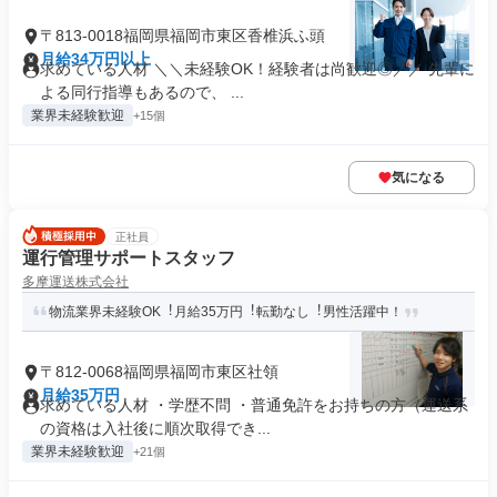
〒813-0018福岡県福岡市東区香椎浜ふ頭
月給34万円以上
求めている人材 ＼＼未経験OK！経験者は尚歓迎◎／／ 先輩に
よる同行指導もあるので、 ...
業界未経験歓迎
+15個
気になる
正社員
運行管理サポートスタッフ
多摩運送株式会社
物流業界未経験OK︕⽉給35万円︕転勤なし︕男性活躍中！
〒812-0068福岡県福岡市東区社領
月給35万円
求めている人材 ・学歴不問 ・普通免許をお持ちの方（運送系
の資格は入社後に順次取得でき...
業界未経験歓迎
+21個