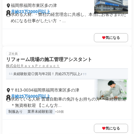
福岡県福岡市東区多の津
月給23万2000円以上
求める人材: ・弊社の経営理念に共感し、本当にお客さまのた
めになる仕事がしたい方 ・...
気になる
正社員
リフォーム現場の施工管理アシスタント
株式会社ＲａｙｓＰｒｏｄｕｃｔ
未経験歓迎◎賞与年2回！月給25万円以上♪
〒813-0034福岡県福岡市東区多の津
月給25万6000円以上
求めている人材 普通自動車の免許をお持ちの方 ＊未経験歓迎
＊無資格歓迎 【こんな方...
制服あり
業界未経験歓迎
+16個
気になる