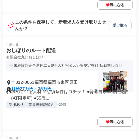
気になる
この条件を保存して、新着求人を受け取りませ
受け取る
んか？
正社員
おしぼりのルート配送
有限会社九州おしぼり
未経験◎完全週休二日制✨入社祝金5万円(規定有)！転勤無し◎
〒812-0063福岡県福岡市東区原田
月給27万円～35万円
求めている人材 ✅必須条件はコチラ！ ●普通自動車運転免許
(AT限定可) ●55歳...
制服あり
業界未経験歓迎
+20個
気になる
正社員