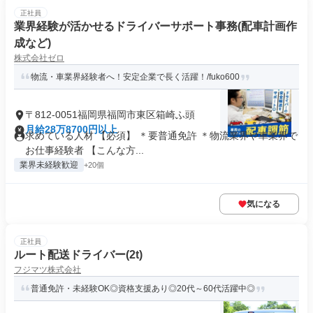
正社員
業界経験が活かせるドライバーサポート事務(配車計画作
成など)
株式会社ゼロ
物流・車業界経験者へ！安定企業で長く活躍！/fuko600
〒812-0051福岡県福岡市東区箱崎ふ頭
月給28万8700円以上
求めている人材 【必須】 ＊要普通免許 ＊物流業界や車業界で
お仕事経験者 【こんな方...
業界未経験歓迎
+20個
気になる
正社員
ルート配送ドライバー(2t)
フジマツ株式会社
普通免許・未経験OK◎資格支援あり◎20代～60代活躍中◎