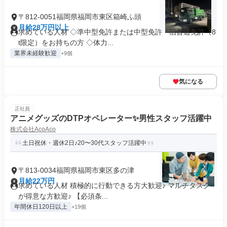
〒812-0051福岡県福岡市東区箱崎ふ頭
月給28万円以上
求めている人材 ◇準中型免許または中型免許・旧普通免許（8
t限定）をお持ちの方 ◇体力...
業界未経験歓迎
+9個
気になる
正社員
アニメグッズのDTPオペレーター✨男性スタッフ活躍中
株式会社AcoAco
土日祝休・週休2日♪20〜30代スタッフ活躍中
〒813-0034福岡県福岡市東区多の津
月給22万円
求めている人材 積極的に行動できる方大歓迎♪ マルチタスク
が得意な方歓迎♪ 【必須条...
年間休日120日以上
+19個