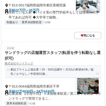
〒813-0017福岡県福岡市東区香椎照葉
月給22万円～35万円
求めている人材 ◆バイオ系の専門学校卒もしくは理系の大学
卒であれば尚可 ◆大学等で細胞...
制服あり
業界未経験歓迎
+10個
気になる
正社員
サンドラッグの店舗運営スタッフ(転居を伴う転勤なし選
択可)
株式会社サンドラッグ
東証プライム上場企業！20・30代活躍中！月3日の希望休OK／販
売ノルマなし／年収例32歳...
〒813-0044福岡県福岡市東区千早
月給22万4030円～34万4430円
応募資格 【学歴不問】 ※未経験者歓迎／第二新卒者歓迎 ＼サ
ンドラッグで実現できるこ...
業界未経験歓迎
+11個