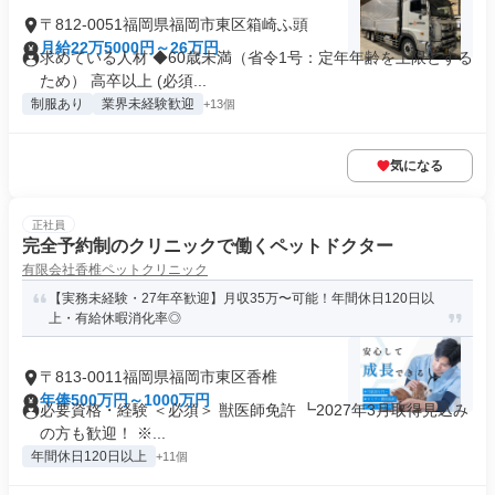
〒812-0051福岡県福岡市東区箱崎ふ頭
月給22万5000円～26万円
求めている人材 ◆60歳未満（省令1号：定年年齢を上限とする
ため） 高卒以上 (必須...
制服あり
業界未経験歓迎
+13個
気になる
正社員
完全予約制のクリニックで働くペットドクター
有限会社香椎ペットクリニック
【実務未経験・27年卒歓迎】月収35万〜可能！年間休日120日以
上・有給休暇消化率◎
〒813-0011福岡県福岡市東区香椎
年俸500万円～1000万円
必要資格・経験 ＜必須＞ 獣医師免許 ┗2027年3月取得見込み
の方も歓迎！ ※...
年間休日120日以上
+11個