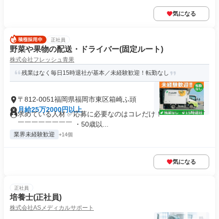
気になる
正社員
野菜や果物の配送・ドライバー(固定ルート)
株式会社フレッシュ青果
残業はなく毎日15時退社が基本／未経験歓迎！転勤なし
〒812-0051福岡県福岡市東区箱崎ふ頭
月給25万2000円以上
求めている人材 ✅応募に必要なのはコレだけ！ ￣￣￣￣￣￣
￣￣￣￣￣￣￣￣ ・50歳以...
業界未経験歓迎
+14個
気になる
正社員
培養士(正社員)
株式会社ASメディカルサポート