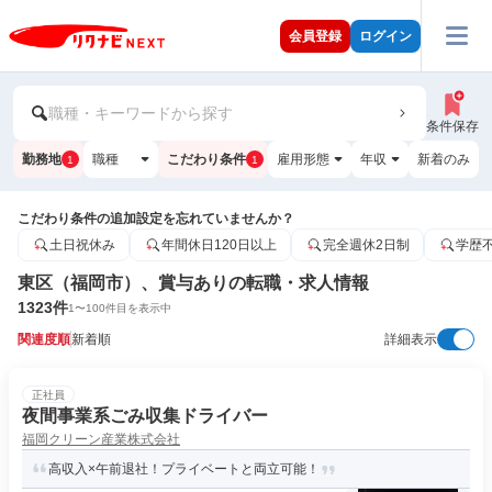
会員登録
ログイン
職種・キーワードから探す
条件保存
勤務地
職種
こだわり条件
雇用形態
年収
新着のみ
1
1
こだわり条件の追加設定を忘れていませんか？
土日祝休み
年間休日120日以上
完全週休2日制
学歴
東区（福岡市）、賞与ありの転職・求人情報
1323
件
1
〜
100
件目を表示中
関連度順
新着順
詳細表示
正社員
夜間事業系ごみ収集ドライバー
福岡クリーン産業株式会社
高収入×午前退社！プライベートと両立可能！