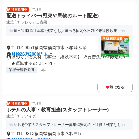
正社員
配送ドライバー(野菜や果物のルート配送)
株式会社フレッシュ青果
毎日15時退社基本×残業なし／選べる固定休日制／未経験歓迎！
〒812-0051福岡県福岡市東区箱崎ふ頭
月給26万2000円以上
求めている人材 【学歴・経験不問】 ※要普免（AT限定可）
★運転するのは1～2tト...
業界未経験歓迎
+13個
気になる
正社員
ホテルの人事・教育担当(スタッフトレーナー)
株式会社アメイズ
✨上場企業のスタッフトレーナー募集◎安定の正社員！残業なし
〒811-0213福岡県福岡市東区和白丘