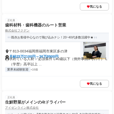
気になる
正社員
歯科材料・歯科機器のルート営業
株式会社フクデン
既存お客様中心なので飛び込みナシ！20~40代多数活躍中★
〒813-0034福岡県福岡市東区多の津
月給25万2100円～36万8900円
求めている人材 ✅必須条件 L40歳以下（例外事由3号のイ） L
（学歴）高卒以上 ...
業界未経験歓迎
+16個
気になる
正社員
生鮮野菜がメインの4tドライバー
アイゼンライン株式会社