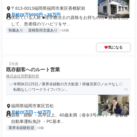
〒813-0013福岡県福岡市東区香椎駅前
月給26万5000円～36万円
求めている人材 ■理学療法士の資格をお持ちの方■ 資格を活か
して、患者様のリハビリをサ...
制服あり
資格取得支援あり
+16個
気になる
正社員
既存顧客へのルート営業
株式会社羽野製作所
年間休日125日／業界未経験の方大歓迎！研修充実◎ノルマなし◇
転勤なし◇ワークライフバラン...
福岡県福岡市東区筥松
月給20万円～40万円
資格・経験 ・高卒以上、40歳未満（省令3号のイ） ・要普通
自動車運転免許 ・PC基本...
業界未経験歓迎
+3個