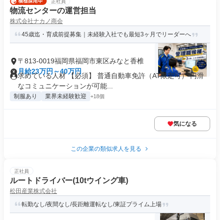
正社員
物流センターの運営担当
株式会社ナカノ商会
45歳迄・育成前提募集｜未経験入社でも最短3ヶ月でリーダーへ
〒813-0019福岡県福岡市東区みなと香椎
月給23万円～40万円
求めている人材 【必須】 普通自動車免許（AT限定可） 円滑
なコミュニケーションが可能...
制服あり
業界未経験歓迎
+18個
気になる
この企業の類似求人を見る
正社員
ルートドライバー(10tウイング車)
松田産業株式会社
転勤なし/夜間なし/長距離運転なし/東証プライム上場