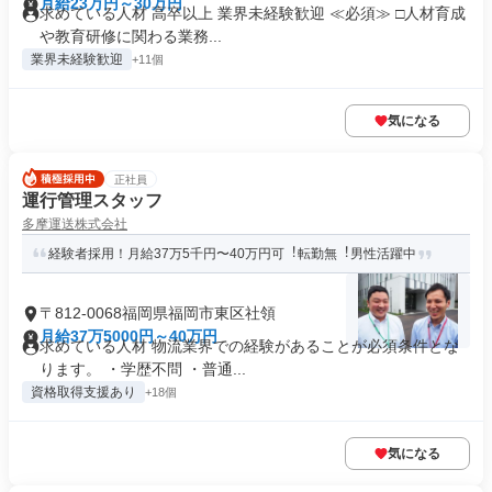
月給23万円～30万円
求めている人材 高卒以上 業界未経験歓迎 ≪必須≫ □人材育成
や教育研修に関わる業務...
業界未経験歓迎
+11個
気になる
正社員
運行管理スタッフ
多摩運送株式会社
経験者採用！⽉給37万5千円〜40万円可︕転勤無︕男性活躍中
〒812-0068福岡県福岡市東区社領
月給37万5000円～40万円
求めている人材 物流業界での経験があることが必須条件とな
ります。 ・学歴不問 ・普通...
資格取得支援あり
+18個
気になる