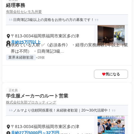
経理事務
有限会社セレモ九州要
日商簿記3級以上の資格をお持ちの方の募集です！
〒813-0034福岡県福岡市東区多の津
月給25万円以上
求めている人材 ✅《必須条件》 ・経理の実務経験1年以上（業
界は不問） ・日商簿記3級...
業界未経験歓迎
+28個
気になる
正社員
学生服メーカーのルート営業
株式会社矢部プロカッティング
ノルマより信頼関係重視！未経験者歓迎｜20〜30代活躍中！
〒813-0034福岡県福岡市東区多の津
月給27万5000円～32万円