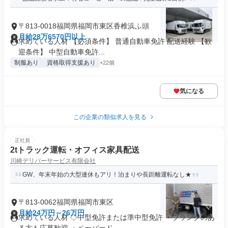
〒813-0018福岡県福岡市東区香椎浜ふ頭
月給28万6570円以上
求めている人材 【必須条件】 普通自動車免許 配送経験 【歓
迎条件】 中型自動車免許...
制服あり
資格取得支援あり
+22個
気になる
この企業の類似求人を見る
正社員
2tトラック運転・オフィス家具配送
川崎デリバーサービス有限会社
GW、年末年始の大型連休もアリ！泊まりや長距離運転なし★
〒813-0062福岡県福岡市東区
月給24万円～26万円
求めている人材 ◇中型免許または準中型免許 ・ブランクのあ