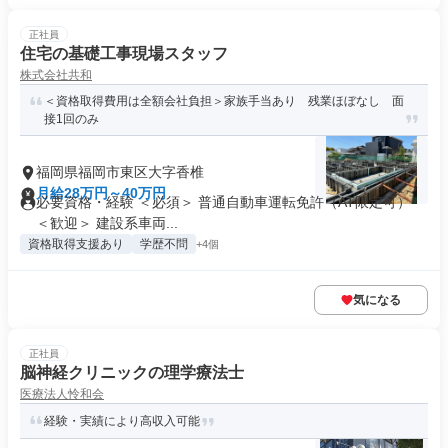
正社員
住宅の基礎工事現場スタッフ
株式会社共和
＜資格取得費用は全額会社負担＞家族手当あり 残業ほぼなし 面
接1回のみ
福岡県福岡市東区大字香椎
月給28万円～40万円
必要資格・経験 ＜必須＞ 普通自動車運転免許（AT限定可）
＜歓迎＞ 建設系車両...
資格取得支援あり
学歴不問
+4個
気になる
正社員
脳神経クリニックの理学療法士
医療法人怜和会
経験・実績により高収入可能