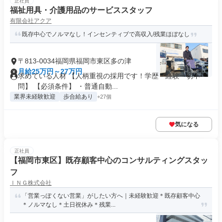
正社員
福祉用具・介護用品のサービススタッフ
有限会社アクア
既存中心でノルマなし！インセンティブで高収入/残業ほぼなし
〒813-0034福岡県福岡市東区多の津
月給25万円～27万円
求めている人材 【人柄重視の採用です！学歴・経験一切不
問】 【必須条件】 ・普通自動...
業界未経験歓迎
歩合給あり
+27個
気になる
正社員
【福岡市東区】既存顧客中心のコンサルティングスタッ
フ
ＩＮＧ株式会社
「営業っぽくない営業」がしたい方へ｜未経験歓迎＊既存顧客中心
＊ノルマなし＊土日祝休み＊残業...