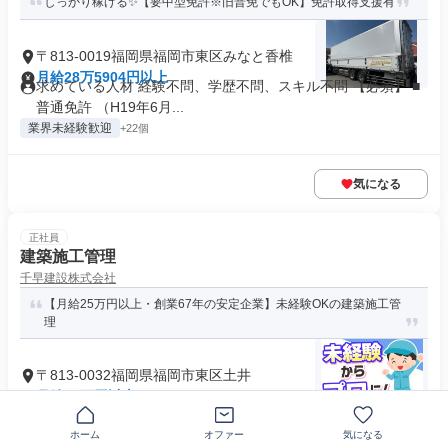
しっかり稼げる✨【要中型免許※旧普免でもOK】免許取得支援有
〒813-0019福岡県福岡市東区みなと香椎
月給28万5904円以上
求めている人材 経験不問、学歴不問、スキル不問 【必須】 ■
普通免許 （H19年6月...
業界未経験歓迎
+22個
気になる
正社員
建築施工管理
千早建設株式会社
【月給25万円以上・創業67年の安定企業】未経験OKの建築施工管
理
〒813-0032福岡県福岡市東区土井
月給25万円以上
バイク通勤OK
車通勤OK
+4個
ホーム
オファー
気になる