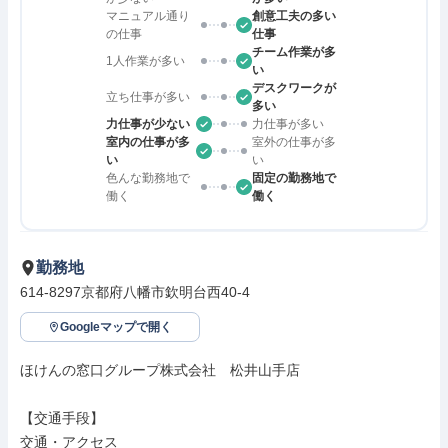
マニュアル通り
創意工夫の多い
の仕事
仕事
チーム作業が多
1人作業が多い
い
デスクワークが
立ち仕事が多い
多い
力仕事が少ない
力仕事が多い
室内の仕事が多
室外の仕事が多
い
い
色んな勤務地で
固定の勤務地で
働く
働く
勤務地
614-8297京都府八幡市欽明台西40-4
Googleマップで開く
ほけんの窓口グループ株式会社　松井山手店

【交通手段】

交通・アクセス
