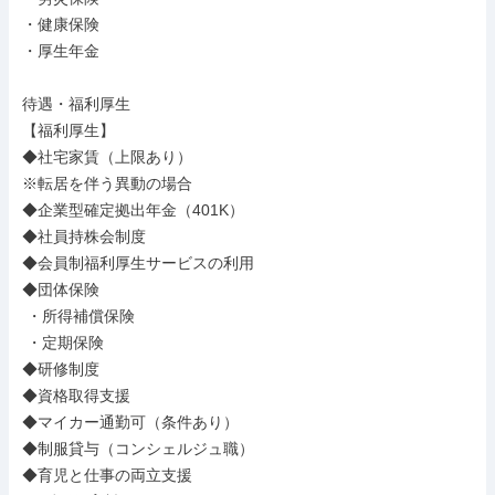
・健康保険

・厚生年金

待遇・福利厚生

【福利厚生】

◆社宅家賃（上限あり）

※転居を伴う異動の場合

◆企業型確定拠出年金（401K）

◆社員持株会制度

◆会員制福利厚生サービスの利用

◆団体保険

 ・所得補償保険

 ・定期保険

◆研修制度

◆資格取得支援

◆マイカー通勤可（条件あり）

◆制服貸与（コンシェルジュ職）

◆育児と仕事の両立支援
