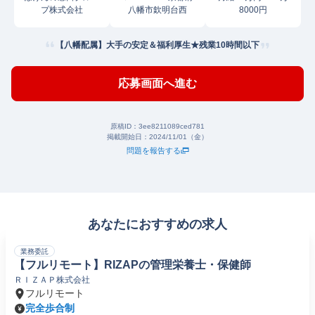
プ株式会社
八幡市欽明台西
8000円
【八幡配属】大手の安定＆福利厚生★残業10時間以下
応募画面へ進む
原稿ID：
3ee8211089ced781
掲載開始日：
2024/11/01（金）
問題を報告する
あなたにおすすめの求人
業務委託
【フルリモート】RIZAPの管理栄養士・保健師
ＲＩＺＡＰ株式会社
フルリモート
完全歩合制