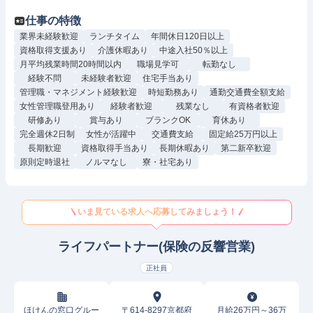
仕事の特徴
業界未経験歓迎
ランチタイム
年間休日120日以上
資格取得支援あり
介護休暇あり
中途入社50％以上
月平均残業時間20時間以内
職場見学可
転勤なし
経験不問
未経験者歓迎
住宅手当あり
管理職・マネジメント経験歓迎
時短勤務あり
通勤交通費全額支給
女性管理職登用あり
経験者歓迎
残業なし
有資格者歓迎
研修あり
賞与あり
ブランクOK
育休あり
完全週休2日制
女性が活躍中
交通費支給
固定給25万円以上
長期歓迎
資格取得手当あり
長期休暇あり
第二新卒歓迎
原則定時退社
ノルマなし
寮・社宅あり
いま見ている求人へ応募してみましょう！
ライフパートナー(保険の反響営業)
正社員
ほけんの窓口グルー
〒614-8297京都府
月給26万円～36万