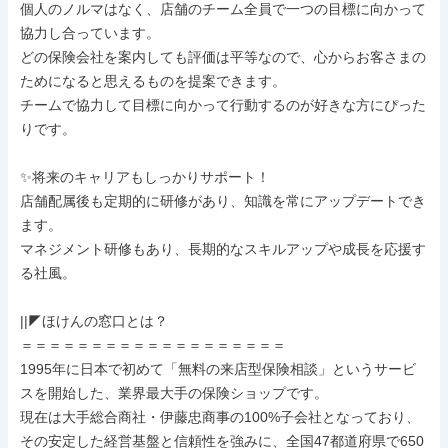
個人のノルマはなく、店舗のチーム全員で一つの目標に向かって
協力し合っています。

どの保険会社を案内しても評価は平等なので、心からお客さまの
ためになると思えるものを提案できます。

チームで協力して目標に向かって行動するのが好きな方にぴった
りです。

✨将来のキャリアもしっかりサポート！

店舗配属後も定期的に研修があり、知識を常にアップデートでき
ます。

マネジメント研修もあり、長期的なスキルアップや成長を応援す
る社風。

||◤ほけんの窓口とは？

＝＝＝＝＝＝＝＝＝＝＝＝＝＝＝＝＝＝＝

1995年に日本で初めて「無料の来店型保険相談」というサービ
スを開始した、業界最大手の保険ショップです。

現在は大手総合商社・伊藤忠商事の100%子会社となっており、
その安定した経営基盤と信頼性を強みに、全国47都道府県で650