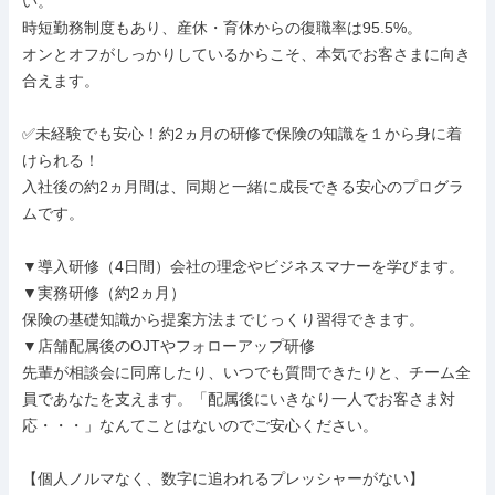
い。

時短勤務制度もあり、産休・育休からの復職率は95.5%。

オンとオフがしっかりしているからこそ、本気でお客さまに向き
合えます。

✅未経験でも安心！約2ヵ月の研修で保険の知識を１から身に着
けられる！

入社後の約2ヵ月間は、同期と一緒に成長できる安心のプログラ
ムです。

▼導入研修（4日間）会社の理念やビジネスマナーを学びます。

▼実務研修（約2ヵ月）

保険の基礎知識から提案方法までじっくり習得できます。

▼店舗配属後のOJTやフォローアップ研修

先輩が相談会に同席したり、いつでも質問できたりと、チーム全
員であなたを支えます。「配属後にいきなり一人でお客さま対
応・・・」なんてことはないのでご安心ください。

【個人ノルマなく、数字に追われるプレッシャーがない】
