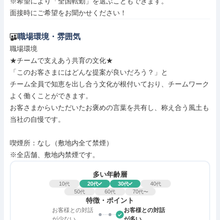
※希望により「全国転勤」を選ぶこともできます。

面接時にご希望をお聞かせください！
職場環境・雰囲気
職場環境

★チームで支えあう共育の文化★

「このお客さまにはどんな提案が良いだろう？」と

チーム全員で知恵を出し合う文化が根付いており、チームワーク
よく働くことができます。

お客さまからいただいたお褒めの言葉を共有し、称え合う風土も
当社の自慢です。

喫煙所：なし（敷地内全て禁煙）

※全店舗、敷地内禁煙です。
多い年齢層
10
20
30
40
代
代
代
代
50
60
70
代
代
代〜
特徴・ポイント
お客様との対話
お客様との対話
が少ない
が多い