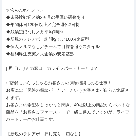
✨求人のポイント✨

◆未経験歓迎／約2ヵ月の手厚い研修あり

◆年間休日120日以上／完全週休2日制

◆残業ほぼなし／月平均9時間

◆新規のテレアポ・訪問なし／100%来店型

◆個人ノルマなし／チームで目標を追うスタイル

◆福利厚生充実／大企業の安定基盤

||◤「ほけんの窓口」のライフパートナーとは？

✅店舗にいらっしゃるお客さまの保険相談にのる仕事！

お店には「保険の相談がしたい」というお客さまが自らご来店さ
れます。

お客さまの希望をしっかりと聞き、40社以上の商品からベストな
商品を「お客さまファースト」で一緒に選んでいくのが、ライフ
パートナーのお仕事です。

【新規のテレアポ・押し売り一切なし】
