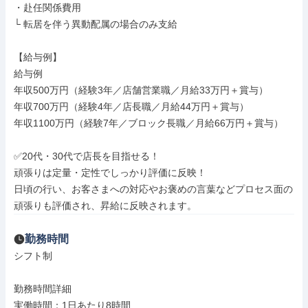
・赴任関係費用

└ 転居を伴う異動配属の場合のみ支給

【給与例】

給与例

年収500万円（経験3年／店舗営業職／月給33万円＋賞与）

年収700万円（経験4年／店長職／月給44万円＋賞与）

年収1100万円（経験7年／ブロック長職／月給66万円＋賞与）

✅20代・30代で店長を目指せる！

頑張りは定量・定性でしっかり評価に反映！

日頃の行い、お客さまへの対応やお褒めの言葉などプロセス面の
頑張りも評価され、昇給に反映されます。
勤務時間
シフト制

勤務時間詳細

実働時間：1日あたり8時間
