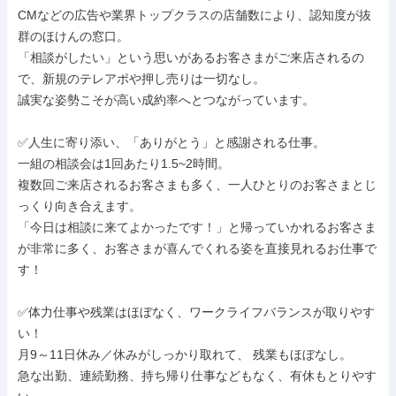
CMなどの広告や業界トップクラスの店舗数により、認知度が抜
群のほけんの窓口。

「相談がしたい」という思いがあるお客さまがご来店されるの
で、新規のテレアポや押し売りは一切なし。

誠実な姿勢こそが高い成約率へとつながっています。

✅人生に寄り添い、「ありがとう」と感謝される仕事。

一組の相談会は1回あたり1.5~2時間。

複数回ご来店されるお客さまも多く、一人ひとりのお客さまとじ
っくり向き合えます。

「今日は相談に来てよかったです！」と帰っていかれるお客さま
が非常に多く、お客さまが喜んでくれる姿を直接見れるお仕事で
す！

✅体力仕事や残業はほぼなく、ワークライフバランスが取りやす
い！

月9～11日休み／休みがしっかり取れて、 残業もほぼなし。

急な出勤、連続勤務、持ち帰り仕事などもなく、有休もとりやす