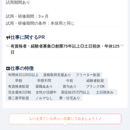
試用期間あり

試用・研修期間：3ヶ月

仕事に関するPR
有資格者・経験者募集◎創業75年以上◎土日祝休・年休125
日
仕事の特徴
年間休日120日以上
資格取得支援あり
フリーター歓迎
早朝
学歴不問
午前
経験者歓迎
有資格者歓迎
退職金あり
賞与あり
ブランクOK
完全週休2日制
女性が活躍中
固定給25万円以上
土日祝休み
第二新卒歓迎
ノルマなし
寮・社宅あり
いま見ている求人へ応募してみましょう！