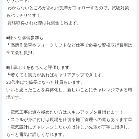
りサポート。

 わからないところがあれば先輩がフォローするので、試験対策
もバッチリです！

 資格取得された際は報奨金も出ます。

■様々な講習参加も

┗高所作業車やフォークリフトなど仕事で必要な資格取得費用は
全て会社負担。

■仕事ぶりをきちんと評価します

┗若くても実力があればキャリアアップできます。

20代半ばで係長になった社員もいます。

いいと思ったことを具体化し、新しいことにチャレンジできる環
境です。

・電気工事の道を極めたい方はスキルアップを目指せます！

・スキルが身に付けば現場を仕切る施工管理への道もあります◎

・電気設計にチャレンジしたい方は詳しい先輩が丁寧に指導し、
もっと電気に詳しくなれます。
