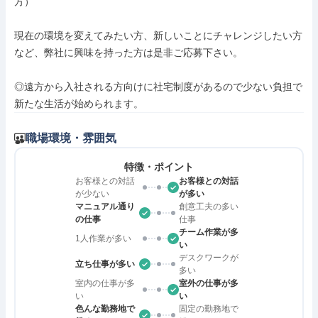
方）

現在の環境を変えてみたい方、新しいことにチャレンジしたい方
など、弊社に興味を持った方は是非ご応募下さい。

◎遠方から入社される方向けに社宅制度があるので少ない負担で
新たな生活が始められます。
職場環境・雰囲気
特徴・ポイント
お客様との対話
お客様との対話
が少ない
が多い
マニュアル通り
創意工夫の多い
の仕事
仕事
チーム作業が多
1人作業が多い
い
デスクワークが
立ち仕事が多い
多い
室内の仕事が多
室外の仕事が多
い
い
色んな勤務地で
固定の勤務地で