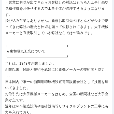
・営業に興味が出てきたらお客様との対話はもちろん工事計画や
見積作成をお任せするので工事全体が管理できるようになりま
す。

飛び込み営業はありません。新規お取引先のほとんどが今まで培
ってきた弊社の歴史と技術を頼って依頼されてきます。大手機械
メーカーと直接取引している弊社ならではの強みです。

┏━━━━━━━━━━━━━━━━┓

 ★東和電気工業について

┗━━━━━━━━━━━━━━━━┛

当社は、1949年創業しました。

創業以来、経験と技術を武器に印刷機メーカーの技術者と協力
し、

日本国内で唯一の新聞用印刷機設置電気設備会社として技術を磨
いてきました。

お取引先は大手機械メーカーをはじめ、全国の新聞社など大手企
業が主です。

近年はRPF製造設備や破砕設備等リサイクルプラントの工事にも
力を入れており、
