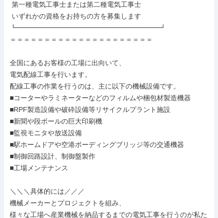
 第一種電気工事士または第二種電気工事士

 いずれかの資格をお持ちの方を募集します

┗━━━━━━━━━━━━━━━━━━━━━┛

＝＝＝＝＝＝＝＝＝＝＝＝＝＝＝＝＝＝＝＝＝

全国にあるお客様の工場に出向いて、

電気配線工事を行います。

配線工事の作業を行うのは、主に以下の機械設備です。

■コーターやラミネーターなどのフィルムや梱包材製造機器

■RPF製造設備や破砕設備等リサイクルプラント施設

■新聞や段ボールの巨大印刷機

■監視モニタや放送設備

■駅ホームドアや空港ボーディングブリッジ等の交通機器

■制御回路設計、制御盤製作

■工場メンテナンス

＼＼＼具体的には／／／

機械メーカーとプロジェクトを組み、

様々な工場へ産業機械を納品するまでの電気工事を行うのが私た