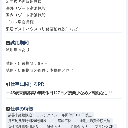
定年後の再雇用制度

海外リゾート宿泊施設

国内リゾート宿泊施設

ゴルフ場会員権

東建ゲストハウス（研修宿泊施設）など
試用期間
試用期間あり

試用・研修期間：6ヶ月

仕事に関するPR
45歳未満募集/ 年間休日127日／残業少なめ／転勤なし
仕事の特徴
業界未経験歓迎
ランチタイム
年間休日120日以上
月平均残業時間20時間以内
経験不問
通勤交通費全額支給
女性管理職登用あり
研修あり
退職金あり
ブランクOK