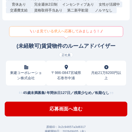
育休あり
完全週休2日制
インセンティブあり
女性が活躍中
交通費支給
資格取得手当あり
第二新卒歓迎
ノルマなし
いま見ている求人へ応募してみましょう！
(未経験可)賃貸物件のルームアドバイザー
正社員
東建コーポレーショ
〒986-0847宮城県
月給21万6200円以
ン株式会社
石巻市中浦
上
45歳未満募集/ 年間休日127日／残業少なめ／転勤なし
応募画面へ進む
原稿ID：
3c2c94657a3d8317
掲載開始日：
2026/06/05（金）