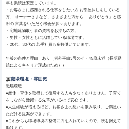
年も業績は安定しています。

・お客さまに感謝される仕事をしたい方 お部屋探しをしている
方、 オーナーさまなど、さまざまな方から 「ありがとう」と感
謝の 言葉をいただく機会が多々あります。

・宅地建物取引者の資格をお持ちの方。

・男性・女性ともに活躍している職場です。

・20代、30代の 若手社員も多数働いています。

年齢の条件と理由：あり（例外事由3号のイ・45歳未満（長期勤
続によるキャリア形成のため））
職場環境・雰囲気
職場環境

●産休・育休を取得して復帰する人も少なくありません。子育て
をしながら活躍する先輩がいるので安心です。

●人生経験が増えるほど、お客さまの想いを汲み取り、ご満足い
ただける提案ができます。

●これからも職場環境の整備に力を入れていくので、腰を据えて
働けます。