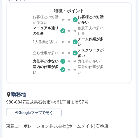
特徴・ポイント
お客様との対話
お客様との対話
が少ない
が多い
マニュアル通り
創意工夫の多い
の仕事
仕事
チーム作業が多
1人作業が多い
い
デスクワークが
立ち仕事が多い
多い
力仕事が少ない
力仕事が多い
室内の仕事が多
室外の仕事が多
い
い
勤務地
986-0847宮城県石巻市中浦1丁目１番57号　
Googleマップで開く
東建コーポレーション株式会社(ホームメイト)石巻店
