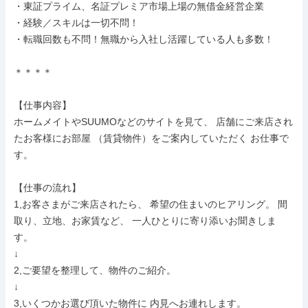
・東証プライム、名証プレミア市場上場の無借金経営企業

・経験／スキルは一切不問！

・転職回数も不問！無職から入社し活躍している人も多数！

＊＊＊＊

【仕事内容】

ホームメイトやSUUMOなどのサイトを見て、 店舗にご来店され
たお客様にお部屋 （賃貸物件）をご案内していただく お仕事で
す。

【仕事の流れ】

1,お客さまがご来店されたら、 希望の住まいのヒアリング。 間
取り、立地、お家賃など、 一人ひとりに寄り添いお聞きしま
す。

↓

2,ご要望を整理して、物件のご紹介。

↓

3,いくつかお選び頂いた物件に 内見へお連れします。
