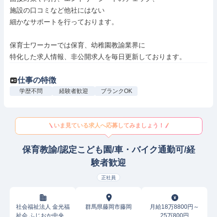
施設の口コミなど他社にはない

細かなサポートを行っております。

保育士ワーカーでは保育、幼稚園教諭業界に

特化した求人情報、非公開求人を毎日更新しております。
仕事の特徴
学歴不問
経験者歓迎
ブランクOK
いま見ている求人へ応募してみましょう！
保育教諭/認定こども園/車・バイク通勤可/経
験者歓迎
正社員
社会福祉法人 金光福
群馬県藤岡市藤岡
月給18万8800円～
祉会 ふじおか中央こ
25万800円