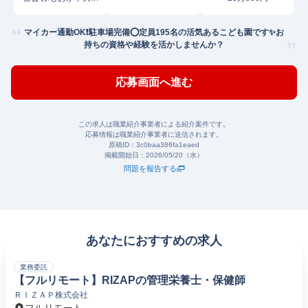
ども園
マイカー通勤OK❗️駐車場完備⭕定員195名の活気あるこども園です✨お
持ちの資格や経験を活かしませんか？
応募画面へ進む
この求人は職業紹介事業者による紹介案件です。
応募情報は職業紹介事業者に送信されます。
原稿ID：
3c0baa386fa1eaed
掲載開始日：
2026/05/20（水）
問題を報告する
あなたにおすすめの求人
業務委託
【フルリモート】RIZAPの管理栄養士・保健師
ＲＩＺＡＰ株式会社