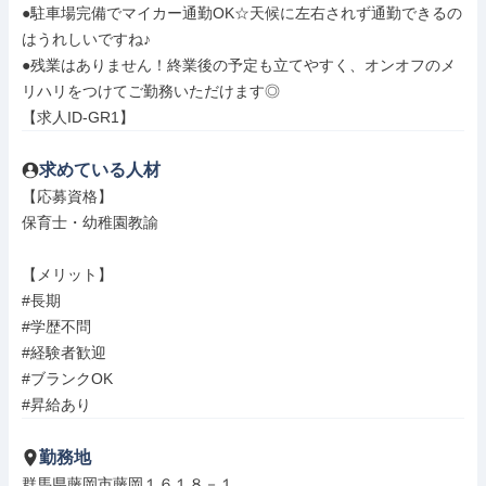
●駐車場完備でマイカー通勤OK☆天候に左右されず通勤できるの
はうれしいですね♪

●残業はありません！終業後の予定も立てやすく、オンオフのメ
リハリをつけてご勤務いただけます◎

【求人ID-GR1】
求めている人材
【応募資格】

保育士・幼稚園教諭

【メリット】

#長期

#学歴不問

#経験者歓迎

#ブランクOK

#昇給あり
勤務地
群馬県藤岡市藤岡１６１８－１