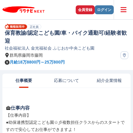
会員登録
ログイン
正社員
保育教諭/認定こども園/車・バイク通勤可/経験者歓
迎
社会福祉法人 金光福祉会 ふじおか中央こども園
群馬県藤岡市藤岡
月給18万8800円～25万800円
仕事概要
応募について
紹介企業情報
仕事内容
【仕事内容】

●幼保連携型認定こども園☆彡複数担任クラスからのスタートで
すので安心してお仕事ができますよ！
