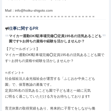
Mail：info@hoiku-shigoto.com

＝＝＝＝＝＝＝＝＝＝＝＝＝＝＝＝＝＝＝＝＝＝＝＝＝＝
仕事に関するPR
マイカー通勤OK❗️駐車場完備⭕定員195名の活気あるこども
園です✨お持ちの資格や経験を活かしませんか？
【アピールポイント】

マイカー通勤OK❗️駐車場完備⭕定員195名の活気あるこども園で
す✨お持ちの資格や経験を活かしませんか？

⭐ポイント⭐

社会福祉法人金光福祉会が運営する「ふじおか中央こども

園」で、保育教諭の募集です。

定員195名の活気あるこども園で子ども達と一緒に元気

に明るく過ごしていただける方をお待ちしております❗️

育児休業の取得実績もあり、将来的に子育てをしながら働
