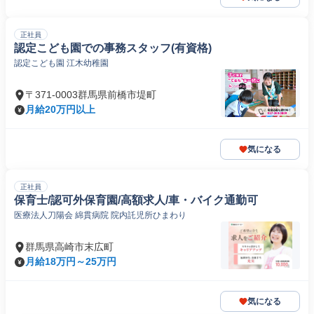
正社員
認定こども園での事務スタッフ(有資格)
認定こども園 江木幼稚園
〒371-0003群馬県前橋市堤町
月給20万円以上
気になる
正社員
保育士/認可外保育園/高額求人/車・バイク通勤可
医療法人刀陽会 綿貫病院 院内託児所ひまわり
群馬県高崎市末広町
月給18万円～25万円
気になる