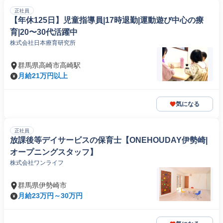
正社員
【年休125日】児童指導員|17時退勤|運動遊び中心の療
育|20〜30代活躍中
株式会社日本療育研究所
群馬県高崎市高崎駅
月給21万円以上
気になる
正社員
放課後等デイサービスの保育士【ONEHOUDAY伊勢崎|
オープニングスタッフ】
株式会社ワンライフ
群馬県伊勢崎市
月給23万円～30万円