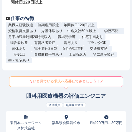
間休日120日以上
仕事の特徴
業界未経験歓迎
無期雇用派遣
年間休日120日以上
資格取得支援あり
介護休暇あり
中途入社50％以上
学歴不問
月平均残業時間20時間以内
職場見学可
住宅手当あり
経験者歓迎
有資格者歓迎
賞与あり
ブランクOK
育休あり
完全週休2日制
女性が活躍中
交通費支給
面接1回
資格取得手当あり
土日祝休み
第二新卒歓迎
寮・社宅あり
いま見ている求人へ応募してみましょう！
眼科用医療機器の評価エンジニア
派遣社員
無期雇用派遣
東日本スターワーク
福島県会津若松市
月給20万円～30万円
ス株式会社