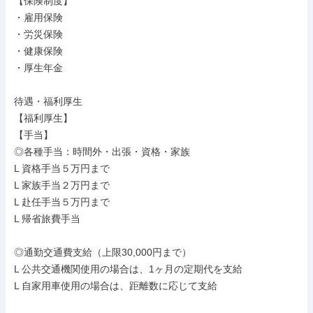
【保険制度】

・雇用保険

・労災保険

・健康保険

・厚生年金

待遇・福利厚生

【福利厚生】

【手当】

◎各種手当：時間外・出張・資格・家族

L 資格手当５万円まで

L 家族手当２万円まで

L 赴任手当５万円まで

L 帰省旅費手当

◎通勤交通費支給（上限30,000円まで）

L 公共交通機関使用の場合は、1ヶ月の定期代を支給

L 自家用車使用の場合は、距離数に応じて支給
