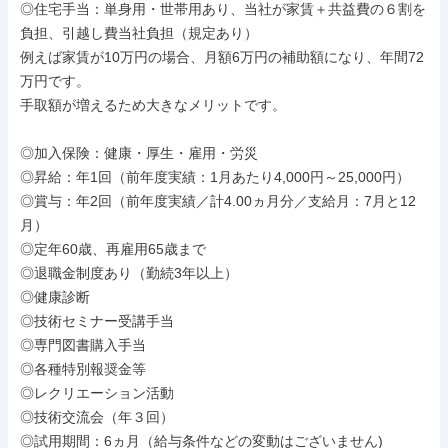
◎住宅手当：単身用・世帯用あり、当社が家賃＋共益費の６割を
負担、引越し費当社負担（規定あり）

例えば家賃が10万円の場合、月額6万円の補助額になり、年間72
万円です。

手取額が増えるため大きなメリットです。

◎加入保険：健康・厚生・雇用・労災

◎昇給：年1回（前年度実績：1月あたり4,000円～25,000円）

◎賞与：年2回（前年度実績／計4.00ヵ月分／支給月：7月と12
月）

◎定年60歳、再雇用65歳まで

◎退職金制度あり（勤続3年以上）

◎健康診断

◎技術セミナー受講手当

◎専門図書購入手当

◎各種特別報奨金等

◎レクリエーション活動

◎技術交流会（年３回）

◎試用期間：6ヵ月（給与条件などの変動はございません)