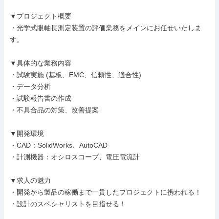
▼プロジェクト概要

・光学式眼軸長測定装置の評価業務をメインにお任せいたしま
す。

▼具体的な業務内容

・試験実施 (基板、EMC、信頼性、適合性)

・データ分析

・試験報告書の作成

・不具合品の対策、改善提案

▼開発環境

・CAD：SolidWorks、AutoCAD

・計測機器：オシロスコープ、電圧電流計

▼求人の魅力

・開発から製品の稼働まで一貫したプロジェクトに携われる！

・設計のスペシャリストを目指せる！
