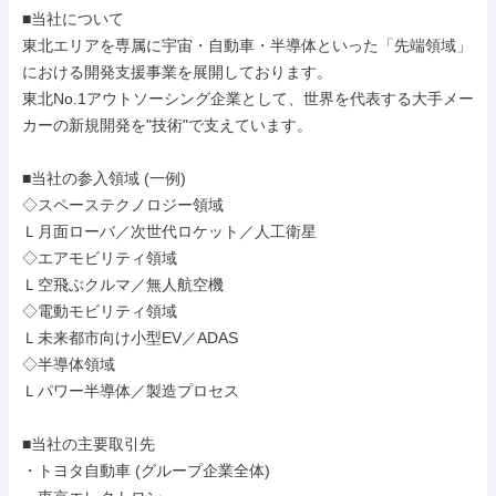
■当社について

東北エリアを専属に宇宙・自動車・半導体といった「先端領域」
における開発支援事業を展開しております。

東北No.1アウトソーシング企業として、世界を代表する大手メー
カーの新規開発を"技術"で支えています。

■当社の参入領域 (一例)

◇スペーステクノロジー領域

Ｌ月面ローバ／次世代ロケット／人工衛星

◇エアモビリティ領域

Ｌ空飛ぶクルマ／無人航空機

◇電動モビリティ領域

Ｌ未来都市向け小型EV／ADAS

◇半導体領域

Ｌパワー半導体／製造プロセス

■当社の主要取引先

・トヨタ自動車 (グループ企業全体)
