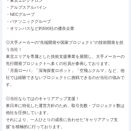
・東京エレクトロン

・アルプスアルパイン

・NECグループ

・パナソニックグループ

・オリンパスなど約500社の優良企業

◎大手メーカーの"先端開発や国家プロジェクト"の技術開発を担
う当社！

東北エリアを専属とした技術支援事業を展開し、大手メーカーの
先行開発プロジェクトへ多くの社員が参画しております。

「月面ローバ」「深海探査ロボット」「空飛ぶクルマ」など、他
社では経験できないプロジェクトに挑戦できるのが当社の強みで
す。

◎当社ならではのキャリアアップ支援！

東日本に特化した運営方針のため、取引先数・プロジェクト数は
他社を圧倒しています。

それにより、一人ひとりの成長に合わせた"キャリアアップ支
援"を積極的に行っております。
