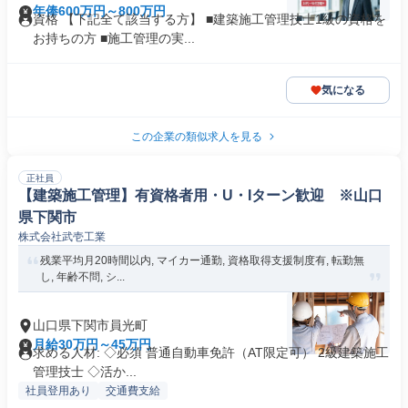
年俸600万円～800万円
資格 【下記全て該当する方】 ■建築施工管理技士1級の資格を
お持ちの方 ■施工管理の実...
気になる
この企業の類似求人を見る
正社員
【建築施工管理】有資格者用・U・Iターン歓迎 ※山口
県下関市
株式会社武壱工業
残業平均月20時間以内, マイカー通勤, 資格取得支援制度有, 転勤無
し, 年齢不問, シ...
山口県下関市員光町
月給30万円～45万円
求める人材: ◇必須 普通自動車免許（AT限定可） 2級建築施工
管理技士 ◇活か...
社員登用あり
交通費支給