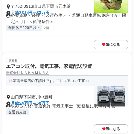
〒752-0913山口県下関市乃木浜
月給23万円～33万円
必要資格・経験 ＜必須条件＞ ・普通自動車運転免許（ＡＴ限
定不可） ＜歓迎条件＞ ...
年間休日120日以上
+2個
気になる
正社員
エアコン取付。電気工事。家電配送設置
株式会社ＮＡＫＡＭＵＲＡ
家電量販店の下請けです。主にエアコン工事
山口県下関市川中豊町
月給24万円～50万円
求める人材: 普通免許 電気工事士（勤務後に取得も可能）
交通費支給
気になる