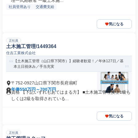
理一式経験者 一級土木施...
社員登用あり
交通費支給
気になる
正社員
土木施工管理/1449364
住吉工業株式会社
【土木施工管理（山口県下関市）】経験者歓迎！／年休127日／基
本土日祝休み／手当充実
〒752-0927山口県下関市長府扇町
年俸550万円～700万円
資格 【下記いずれもあてはまる方】 ■土木施工管理技士1級も
しくは2級を取得されている...
気になる
正社員