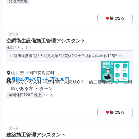
交通費支給
気になる
正社員
空調衛生設備施工管理アシスタント
株式会社ナミト
健康経営優良法⼈◎賞与年3◎完休2◎土日祝休み◎年休125日
山口県下関市長府港町
月給26万470円～41万7630円
求めている人材 学歴不問 / 未経験OK ・施工管理のシゴトに興
味がある方 ・Iターン...
年間休日120日以上
+29個
気になる
正社員
建築施工管理アシスタント