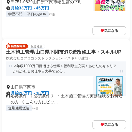
〒751-0829山口県下関市幡生宮の下町
月給33万円～45万円
学歴不問
平日のみOK
+3個
気になる
派遣社員
土木施工管理/山口県下関市:RC造改修工事・スキルUP
株式会社コプロコンストラクション(ベスキャリ建設)
＜年収1000万円目指せる仕事＞福利厚生充実！あなたのキャリア
が活かせるお仕事☆大手で安心...
山口県下関市
月給28万円～38万円
応募条件 《 必須条件 》 ・土木施工管理の実務経験をお持ち
の方 《 こんな方にピッ...
無期雇用派遣
+7個
気になる