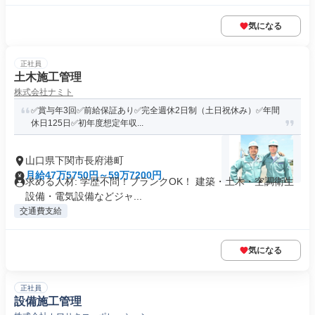
気になる
正社員
土木施工管理
株式会社ナミト
✅賞与年3回✅前給保証あり✅完全週休2日制（土日祝休み）✅年間
休日125日✅初年度想定年収...
山口県下関市長府港町
月給47万5750円～59万7200円
求める人材: 学歴不問！ブランクOK！ 建築・土木・空調衛生
設備・電気設備などジャ...
交通費支給
気になる
正社員
設備施工管理