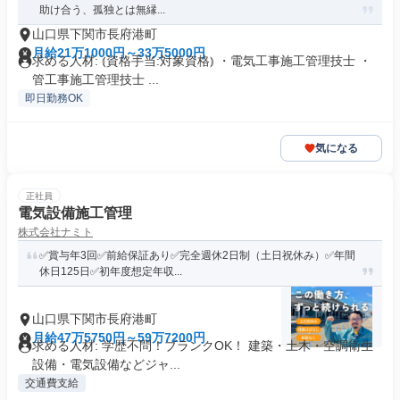
助け合う、孤独とは無縁...
山口県下関市長府港町
月給21万1000円～33万5000円
求める人材: ⦅資格手当:対象資格⦆ ・電気工事施工管理技士 ・
管工事施工管理技士 ...
即日勤務OK
気になる
正社員
電気設備施工管理
株式会社ナミト
✅賞与年3回✅前給保証あり✅完全週休2日制（土日祝休み）✅年間
休日125日✅初年度想定年収...
山口県下関市長府港町
月給47万5750円～59万7200円
求める人材: 学歴不問！ブランクOK！ 建築・土木・空調衛生
設備・電気設備などジャ...
交通費支給