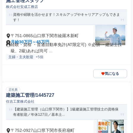
施工管理スタッフ
株式会社安成工務店
資格や経験を活かせます！スキルアップやキャリアアップもできま
す！
〒751-0865山口県下関市綾羅木新町
月給30万円～45万円
経験・資格 ・普通自動車免許(AT限定可) ※必須 ・建築士(1
級、2級)あれば尚可 ...
主婦・主夫歓迎
+5個
気になる
正社員
建築施工管理/1445727
住吉工業株式会社
【建築施工管理（山口県下関市）】1級建築施工管理技士の資格保
有者歓迎／年休127日／基本土...
〒752-0927山口県下関市長府扇町