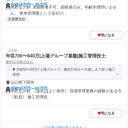
月給28万円～36万円
求める人材: 未経験者不可、経験者のみ。年齢学歴問いませ
ん。 将来管理職として会社の...
交通費支給
気になる
正社員
年収700〜840万|上場グループ基盤|施工管理技士
建和住宅株式会社
▶月給50〜60万×上場グループ。施主打合せ〜引渡しまで担う施工
管理
山口県下関市
月給50万円～60万円
求める人材: 《あればよい条件》 現場管理業務の経験がある方
《歓迎》 施工管理技...
気になる
この企業の類似求人を見る