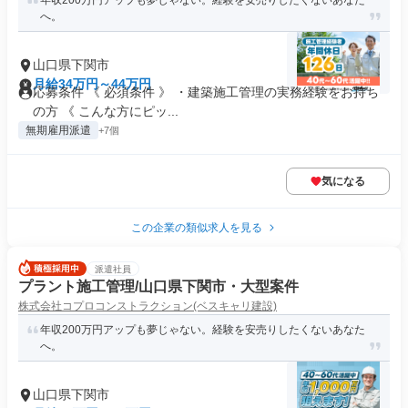
年収200万円アップも夢じゃない。経験を安売りしたくないあなた
へ。
山口県下関市
月給34万円～44万円
応募条件 《 必須条件 》 ・建築施工管理の実務経験をお持ち
の方 《 こんな方にピッ...
無期雇用派遣
+7個
気になる
この企業の類似求人を見る
派遣社員
プラント施工管理/山口県下関市・大型案件
株式会社コプロコンストラクション(ベスキャリ建設)
年収200万円アップも夢じゃない。経験を安売りしたくないあなた
へ。
山口県下関市