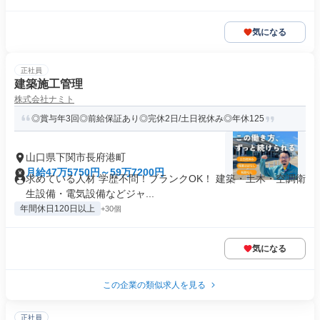
気になる
正社員
建築施工管理
株式会社ナミト
◎賞与年3回◎前給保証あり◎完休2日/土日祝休み◎年休125
山口県下関市長府港町
月給47万5750円～59万7200円
求めている人材 学歴不問！ブランクOK！ 建築・土木・空調衛
生設備・電気設備などジャ...
年間休日120日以上
+30個
気になる
この企業の類似求人を見る
正社員