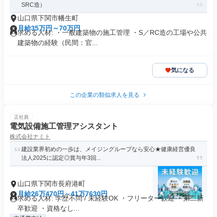
SRC造）
山口県下関市幡生町
月給35万円～70万円
求める人材: ・一般建築物の施工管理 ・S／RC造の工場や公共
建築物の経験（民間：官...
気になる
この企業の類似求人を見る
正社員
電気設備施工管理アシスタント
株式会社ナミト
建設業界初めの一歩は、メイジングループなら安心★健康経営優良
法⼈2025に認定◎賞与年3回...
山口県下関市長府港町
月給26万470円～41万7630円
求める人材: 学歴不問 / 未経験OK ・フリーター歓迎 ・第二新
卒歓迎 ・資格なし...