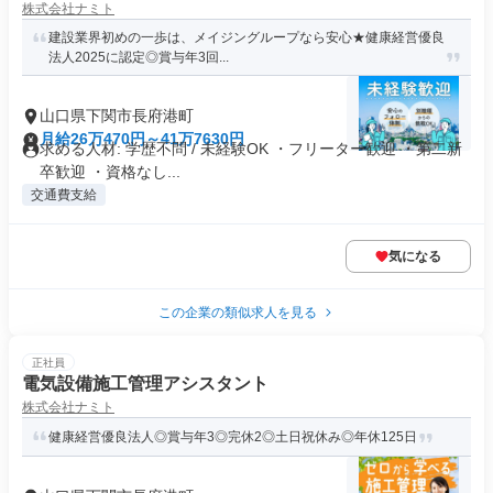
株式会社ナミト
建設業界初めの一歩は、メイジングループなら安心★健康経営優良
法⼈2025に認定◎賞与年3回...
山口県下関市長府港町
月給26万470円～41万7630円
求める人材: 学歴不問 / 未経験OK ・フリーター歓迎 ・第二新
卒歓迎 ・資格なし...
交通費支給
気になる
この企業の類似求人を見る
正社員
電気設備施工管理アシスタント
株式会社ナミト
健康経営優良法⼈◎賞与年3◎完休2◎土日祝休み◎年休125日