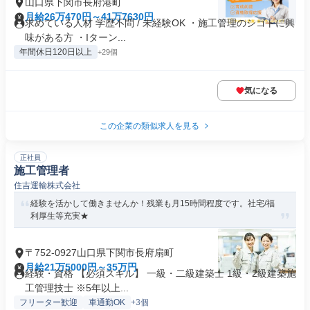
山口県下関市長府港町
月給26万470円～41万7630円
求めている人材 学歴不問 / 未経験OK ・施工管理のシゴトに興
味がある方 ・Iターン...
年間休日120日以上
+29個
気になる
この企業の類似求人を見る
正社員
施工管理者
住吉運輸株式会社
経験を活かして働きませんか！残業も月15時間程度です。社宅/福
利厚生等充実★
〒752-0927山口県下関市長府扇町
月給21万5000円～35万円
経験・資格 【必須スキル】 一級・二級建築士 1級・2級建築施
工管理技士 ※5年以上...
フリーター歓迎
車通勤OK
+3個