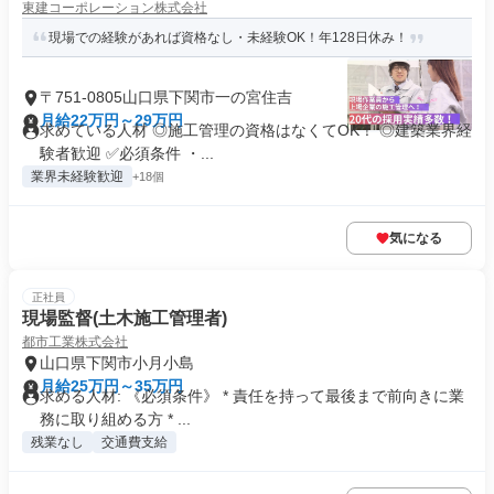
東建コーポレーション株式会社
現場での経験があれば資格なし・未経験OK！年128日休み！
〒751-0805山口県下関市一の宮住吉
月給22万円～29万円
求めている人材 ◎施工管理の資格はなくてOK！ ◎建築業界経
験者歓迎 ✅必須条件 ・...
業界未経験歓迎
+18個
気になる
正社員
現場監督(土木施工管理者)
都市工業株式会社
山口県下関市小月小島
月給25万円～35万円
求める人材: 《必須条件》 * 責任を持って最後まで前向きに業
務に取り組める方 * ...
残業なし
交通費支給