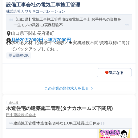
設備工事会社の電気工事施工管理
株式会社カワサキコーポレーション
【山口県】電気工事施工管理|第2種電気工事士|お手持ちの資格を
一生モノの武器に(実務経験不...
山口県下関市長府港町
月給20万2000円～45万7000円
求める人材: 応募条件 <経験> ★実務経験不問!資格取得に向け
てバックアップしてお...
即日勤務OK
気になる
この企業の類似求人を見る
正社員
木造住宅の建築施工管理(タナカホームズ下関店)
田中建設株式会社
建築施工管理/木造住宅/資格なしOK/正社員/土日休み