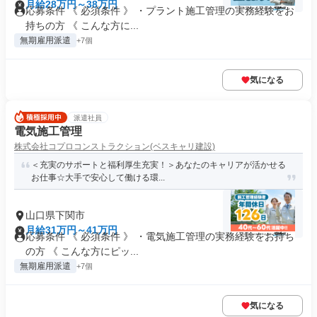
月給28万円～38万円
応募条件 《 必須条件 》 ・プラント施工管理の実務経験をお
持ちの方 《 こんな方に...
無期雇用派遣
+7個
気になる
派遣社員
電気施工管理
株式会社コプロコンストラクション(ベスキャリ建設)
＜充実のサポートと福利厚生充実！＞あなたのキャリアが活かせる
お仕事☆大手で安心して働ける環...
山口県下関市
月給31万円～41万円
応募条件 《 必須条件 》 ・電気施工管理の実務経験をお持ち
の方 《 こんな方にピッ...
無期雇用派遣
+7個
気になる