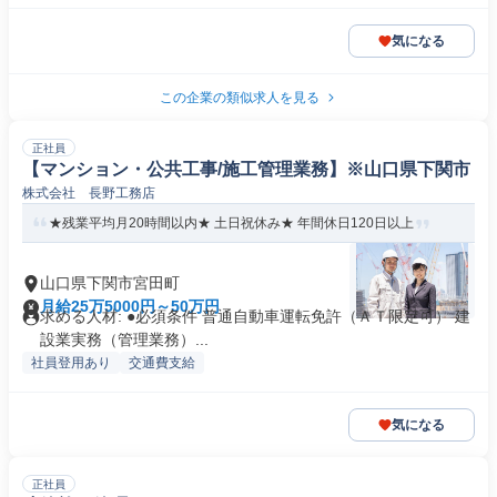
気になる
この企業の類似求人を見る
正社員
【マンション・公共工事/施工管理業務】※山口県下関市
株式会社 長野工務店
★残業平均月20時間以内★ 土日祝休み★ 年間休日120日以上
山口県下関市宮田町
月給25万5000円～50万円
求める人材: ●必須条件 普通自動車運転免許（ＡＴ限定可） 建
設業実務（管理業務）...
社員登用あり
交通費支給
気になる
正社員