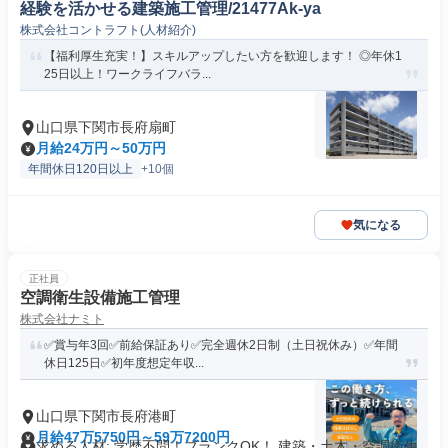
経験を活かせる建築施工管理/21477Ak-ya
株式会社コントラフト(人材紹介)
【福利厚生充実！】スキルアップしたい方を歓迎します！ ◎年休1
25日以上！ワークライフバラ...
山口県下関市長府扇町
月給24万円～50万円
年間休日120日以上
+10個
気になる
正社員
空調衛生設備施工管理
株式会社ナミト
✅賞与年3回✅前給保証あり✅完全週休2日制（土日祝休み）✅年間
休日125日✅初年度想定年収...
山口県下関市長府港町
月給47万5750円～59万7200円
求める人材: 学歴不問！ブランクOK！ 建築・土木・空調衛生