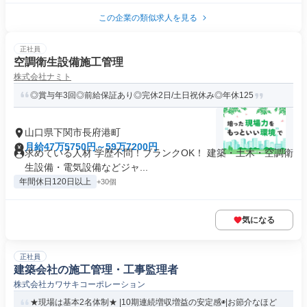
この企業の類似求人を見る
正社員
空調衛生設備施工管理
株式会社ナミト
◎賞与年3回◎前給保証あり◎完休2日/土日祝休み◎年休125
山口県下関市長府港町
月給47万5750円～59万7200円
求めている人材 学歴不問！ブランクOK！ 建築・土木・空調衛
生設備・電気設備などジャ...
年間休日120日以上
+30個
気になる
正社員
建築会社の施工管理・工事監理者
株式会社カワサキコーポレーション
★現場は基本2名体制★ |10期連続増収増益の安定感◉|お節介なほど