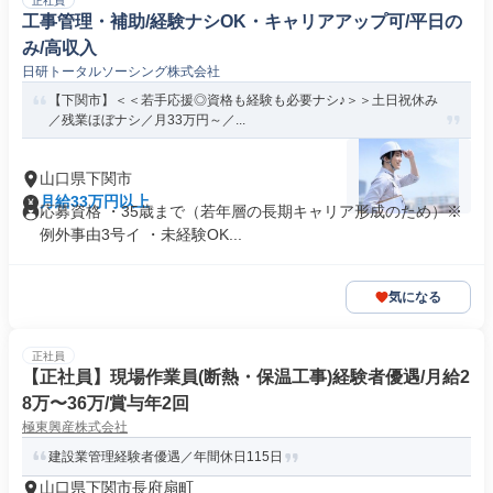
正社員
工事管理・補助/経験ナシOK・キャリアアップ可/平日の
み/高収入
日研トータルソーシング株式会社
【下関市】＜＜若手応援◎資格も経験も必要ナシ♪＞＞土日祝休み
／残業ほぼナシ／月33万円～／...
山口県下関市
月給33万円以上
応募資格 ・35歳まで（若年層の長期キャリア形成のため）※
例外事由3号イ ・未経験OK...
気になる
正社員
【正社員】現場作業員(断熱・保温工事)経験者優遇/月給2
8万〜36万/賞与年2回
極東興産株式会社
建設業管理経験者優遇／年間休日115日
山口県下関市長府扇町