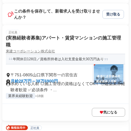
この条件を保存して、新着求人を受け取りませ
受け取る
んか？
正社員
(実務経験者募集)アパート・賃貸マンションの施工管理
職
東建コーポレーション株式会社
年間休日128日／資格所持者は入社支度金最大30万円あり
〒751-0805山口県下関市一の宮住吉
月給28万円～38万6900円
求めている人材 ◎施工管理の資格はなくてOK！ ◎建築業界経
験者歓迎 ✅必須条件 ・...
業界未経験歓迎
+18個
気になる
正社員