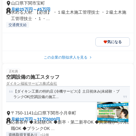
山口県下関市宝町
月給25万円～45万円
求める人材: 【必須】 ・１級土木施工管理技士 ・２級土木施
工管理技士 ・１・...
交通費支給
気になる
この企業の類似求人を見る
正社員
空調設備の施工スタッフ
ダイキン福祉サービス株式会社
【ダイキン工業の特約店 (冷機サービス)】土日祝休み|未経験・ブ
ランクOK|空調設備の施工...
〒750-1141山口県下関市小月幸町
月給20万円～31万5000円
応募条件 ◆未経験OK ◆新卒・第二新卒OK ◆異業種からの転
職OK ◆ブランクOK ...
資格取得支援あり
+11個