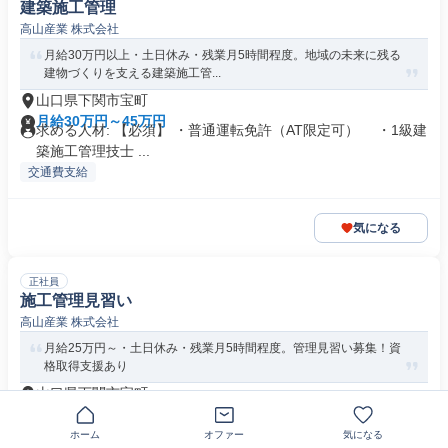
建築施工管理
高山産業 株式会社
月給30万円以上・土日休み・残業月5時間程度。地域の未来に残る
建物づくりを支える建築施工管...
山口県下関市宝町
月給30万円～45万円
求める人材: 【必須】 ・普通運転免許（AT限定可） ・1級建
築施工管理技士 ...
交通費支給
気になる
正社員
施工管理見習い
高山産業 株式会社
月給25万円～・土日休み・残業月5時間程度。管理見習い募集！資
格取得支援あり
山口県下関市宝町
月給25万円以上
求める人材: 【必須】 ・普通運転免許（AT限定可） 【応募
ホーム
オファー
気になる
条件】 30歳未...