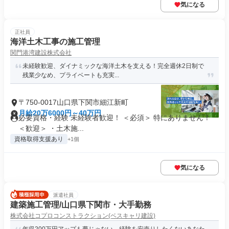
気になる
正社員
海洋土木工事の施工管理
関門港湾建設株式会社
未経験歓迎、ダイナミックな海洋土木を支える！完全週休2日制で
残業少なめ、プライベートも充実...
〒750-0017山口県下関市細江新町
月給20万6000円～40万円
必要資格・経験 未経験者歓迎！ ＜必須＞ 特にありません！
＜歓迎＞ ・土木施...
資格取得支援あり
+1個
気になる
派遣社員
建築施工管理/山口県下関市・大手勤務
株式会社コプロコンストラクション(ベスキャリ建設)