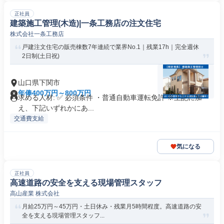
正社員
建築施工管理(木造)|一条工務店の注文住宅
株式会社一条工務店
戸建注文住宅の販売棟数7年連続で業界No.1｜残業17h｜完全週休
2日制(土日祝)
山口県下関市
年俸400万円～800万円
求める人材: ✅ 必須条件 ・普通自動車運転免許 ※上記に加
え、下記いずれかにあ...
交通費支給
気になる
正社員
高速道路の安全を支える現場管理スタッフ
高山産業 株式会社
月給25万円～45万円・土日休み・残業月5時間程度。高速道路の安
全を支える現場管理スタッフ...