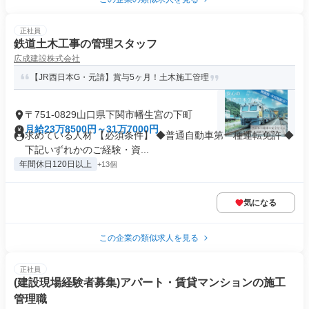
正社員
鉄道土木工事の管理スタッフ
広成建設株式会社
【JR西日本G・元請】賞与5ヶ月！土木施工管理
〒751-0829山口県下関市幡生宮の下町
月給23万8500円～31万7000円
求めている人材 【必須条件】 ◆普通自動車第一種運転免許 ◆
下記いずれかのご経験・資...
年間休日120日以上
+13個
気になる
この企業の類似求人を見る
正社員
(建設現場経験者募集)アパート・賃貸マンションの施工
管理職