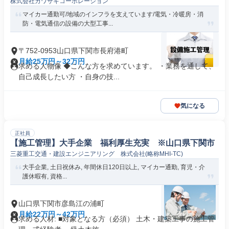
株式会社カワサキコーポレーション
マイカー通勤可/地域のインフラを支えています/電気・冷暖房・消
防・電気通信の設備の大型工事...
〒752-0953山口県下関市長府港町
月給25万円～32万円
求める人物像 ◆こんな方を求めています。 ・業務を通して、
自己成長したい方 ・自身の技...
気になる
正社員
【施工管理】大手企業 福利厚生充実 ※山口県下関市
三菱重工交通・建設エンジニアリング 株式会社(略称MHI-TC)
大手企業, 土日祝休み, 年間休日120日以上, マイカー通勤, 育児・介
護休暇有, 資格...
山口県下関市彦島江の浦町
月給22万円～42万円
求める人材: ■対象となる方（必須） 土木・建築工事の施工管