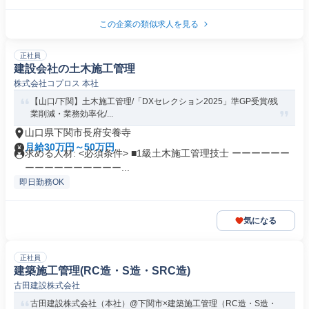
この企業の類似求人を見る
正社員
建設会社の土木施工管理
株式会社コプロス 本社
【山口/下関】土木施工管理/「DXセレクション2025」準GP受賞/残
業削減・業務効率化/...
山口県下関市長府安養寺
月給30万円～50万円
求める人材: <必須条件> ■1級土木施工管理技士 ーーーーーー
ーーーーーーーーーー...
即日勤務OK
気になる
正社員
建築施工管理(RC造・S造・SRC造)
古田建設株式会社
古田建設株式会社（本社）@下関市×建築施工管理（RC造・S造・