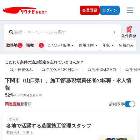
会員登録
ログイン
職種・キーワードから探す
条件保存
勤務地
職種
こだわり条件
雇用形態
年収
新着のみ
1
1
こだわり条件の追加設定を忘れていませんか？
土日祝休み
年間休日120日以上
完全週休2日制
学歴
下関市（山口県）、施工管理/現場責任者の転職・求人情
報
52
件
1
〜
52
件目を表示中
関連度順
新着順
詳細表示
正社員
各地で活躍する造園施工管理スタッフ
有限会社 キモト