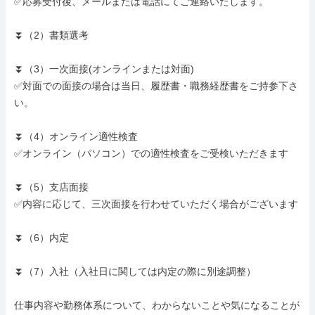
✅応募受付後、メールまたは電話にてご連絡いたします。

⏬️（2）書類選考

⏬️（3）一次面接(オンラインまたは対面)

✅対面での面接の場合は当日、履歴書・職務経歴書をご持参下さ
い。

⏬️（4）オンライン適性検査

✅オンライン（パソコン）での適性検査をご受検いただきます

⏬️（5）支店面接

✅内容に応じて、三次面接を行わせていただく場合がございます

⏬️（6）内定

⏬️（7）入社（入社日に関しては内定の際に別途調整）

仕事内容や勤務体系について、わからないことや気になることが