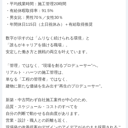
・平均残業時間：施工管理20時間

・有給休暇取得率：91.5%

・男女比：男性70％／女性30％

・年間休日115日（土日祝休み）＋有給取得推奨

数字が示すのは「ムリなく続けられる環境」と

「誰もがキャリアを描ける職場」。

安定した働き方と挑戦の両立を叶えています。

「管理」ではなく、“現場を創るプロデューサー”へ。

リアルト・ハーツの施工管理は、

単なる「工程の管理者」ではなく、

建物に新たな価値を生み出す“再生のプロデューサー”。

新築・中古問わず自社施工案件が中心のため、

品質・スケジュール・コストのすべてを

自分の判断で動かせる自由度があります。

営業・設計・職人との距離も近く、

現場発の改善提案やデザインのアイデアがそのまま採用されるこ