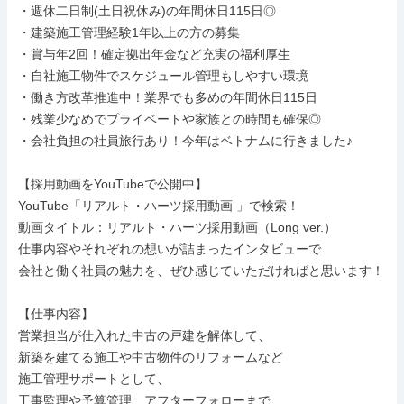
・週休二日制(土日祝休み)の年間休日115日◎

・建築施工管理経験1年以上の方の募集

・賞与年2回！確定拠出年金など充実の福利厚生

・自社施工物件でスケジュール管理もしやすい環境

・働き方改革推進中！業界でも多めの年間休日115日

・残業少なめでプライベートや家族との時間も確保◎

・会社負担の社員旅行あり！今年はベトナムに行きました♪

【採用動画をYouTubeで公開中】

YouTube「リアルト・ハーツ採用動画 」で検索！

動画タイトル：リアルト・ハーツ採用動画（Long ver.）

仕事内容やそれぞれの想いが詰まったインタビューで

会社と働く社員の魅力を、ぜひ感じていただければと思います！

【仕事内容】

営業担当が仕入れた中古の戸建を解体して、

新築を建てる施工や中古物件のリフォームなど

施工管理サポートとして、

工事監理や予算管理、アフターフォローまで
