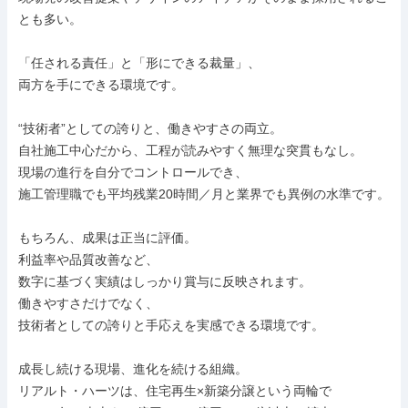
とも多い。

「任される責任」と「形にできる裁量」、

両方を手にできる環境です。

“技術者”としての誇りと、働きやすさの両立。

自社施工中心だから、工程が読みやすく無理な突貫もなし。

現場の進行を自分でコントロールでき、

施工管理職でも平均残業20時間／月と業界でも異例の水準です。

もちろん、成果は正当に評価。

利益率や品質改善など、

数字に基づく実績はしっかり賞与に反映されます。

働きやすさだけでなく、

技術者としての誇りと手応えを実感できる環境です。

成長し続ける現場、進化を続ける組織。

リアルト・ハーツは、住宅再生×新築分譲という両輪で
