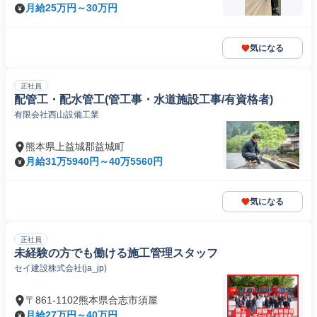
月給25万円～30万円
気になる
正社員
配管工・配水管工(管工事・水道施設工事/有資格者)
有限会社西山設備工業
熊本県上益城郡益城町
月給31万5940円～40万5560円
気になる
正社員
未経験の方でも働ける施工管理スタッフ
セイ建設株式会社(ja_jp)
〒861-1102熊本県合志市須屋
月給27万円～40万円