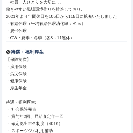
┗社員一人ひとりを大切にし、

働きやすい職場環境作りを推進しており、

2021年より年間休日を105日から115日に拡充いたしました

・有給休暇（平均有給休暇消化率：91％）

・慶弔休暇

・GW・夏季・冬季（各8～11連休）
待遇・福利厚生
【保険制度】

・雇用保険

・労災保険

・健康保険

・厚生年金

待遇・福利厚生: 

・ 社会保険完備

・ 賞与年2回、昇給査定年一回

・ 確定拠出年金制度（401K）

・ スポーツジム利用補助
