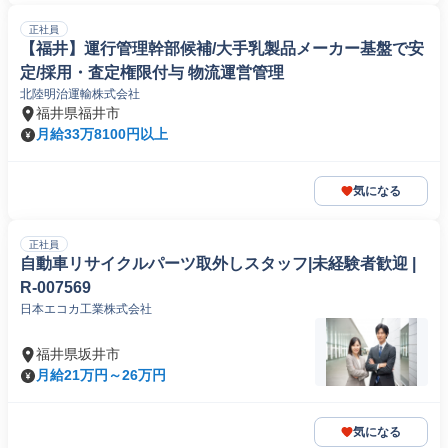
正社員
【福井】運行管理幹部候補/大手乳製品メーカー基盤で安
定/採用・査定権限付与 物流運営管理
北陸明治運輸株式会社
福井県福井市
月給33万8100円以上
気になる
正社員
自動車リサイクルパーツ取外しスタッフ|未経験者歓迎 |
R-007569
日本エコカ工業株式会社
福井県坂井市
月給21万円～26万円
気になる