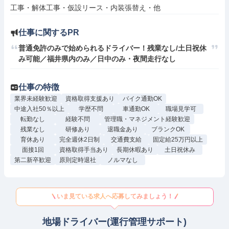
工事・解体工事・仮設リース・内装張替え・他
仕事に関するPR
普通免許のみで始められるドライバー！残業なし/土日祝休
み可能／福井県内のみ／日中のみ・夜間走行なし
仕事の特徴
業界未経験歓迎
資格取得支援あり
バイク通勤OK
中途入社50％以上
学歴不問
車通勤OK
職場見学可
転勤なし
経験不問
管理職・マネジメント経験歓迎
残業なし
研修あり
退職金あり
ブランクOK
育休あり
完全週休2日制
交通費支給
固定給25万円以上
面接1回
資格取得手当あり
長期休暇あり
土日祝休み
第二新卒歓迎
原則定時退社
ノルマなし
いま見ている求人へ応募してみましょう！
地場ドライバー(運行管理サポート)