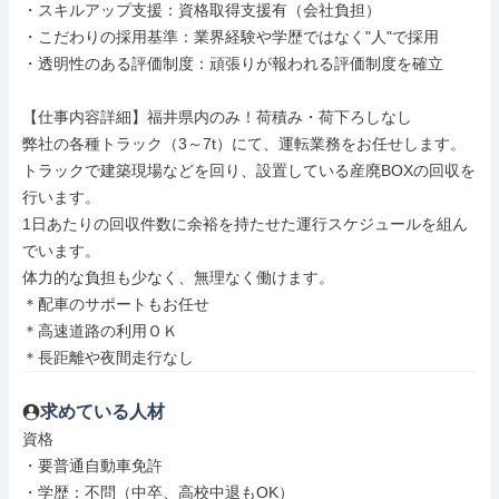
・スキルアップ支援：資格取得支援有（会社負担）

・こだわりの採用基準：業界経験や学歴ではなく"人"で採用

・透明性のある評価制度：頑張りが報われる評価制度を確立

【仕事内容詳細】福井県内のみ！荷積み・荷下ろしなし

弊社の各種トラック（3～7t）にて、運転業務をお任せします。

トラックで建築現場などを回り、設置している産廃BOXの回収を
行います。

1日あたりの回収件数に余裕を持たせた運行スケジュールを組ん
でいます。

体力的な負担も少なく、無理なく働けます。

＊配車のサポートもお任せ

＊高速道路の利用ＯＫ

＊長距離や夜間走行なし
求めている人材
資格

・要普通自動車免許

・学歴：不問（中卒、高校中退もOK）
