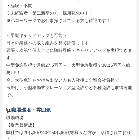
・経験：不問

※未経験者・第二新卒の方、採用強化中！！

※ハローワークでお仕事探されている方も歓迎です！

＜早期キャリアアップも可能＞

日々の業務への取り組みを見て評価します。

頑張り次第で個人ごとに随時昇級・キャリアアップを実現できま
す。

中型免許取得で月給27.5万円～、大型免許取得で30.15万円へ給
与UP！

今、大型免許をお持ち出ない方も入社後に全額会社負担で

玉掛け、小型移動式クレーン、大型免許など各種免許も取得可能
です！
職場環境・雰囲気
職場環境

【従業員構成】

弊社では20代30代40代50代60代等様々な方が、活躍されており