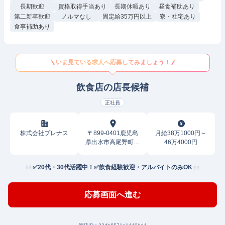
長期歓迎
資格取得手当あり
長期休暇あり
昼食補助あり
第二新卒歓迎
ノルマなし
固定給35万円以上
寮・社宅あり
食事補助あり
いま見ている求人へ応募してみましょう！
飲食店の店長候補
正社員
株式会社プレナス
〒899-0401鹿児島
月給38万1000円～
県出水市高尾野町大
46万4000円
久保
✅20代・30代活躍中！✅飲食経験歓迎・アルバイトのみOK
応募画面へ進む