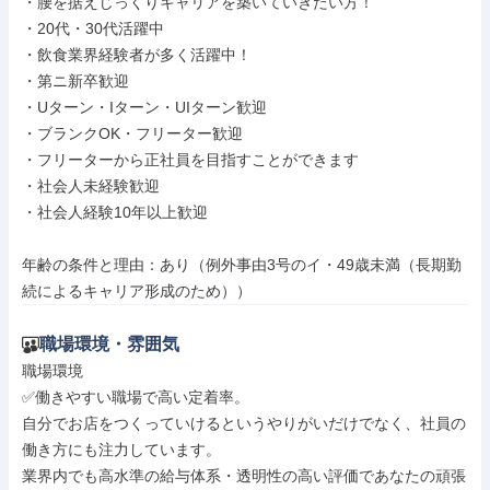
・腰を据えじっくりキャリアを築いていきたい方！

・20代・30代活躍中

・飲食業界経験者が多く活躍中！

・第ニ新卒歓迎

・Uターン・Iターン・UIターン歓迎

・ブランクOK・フリーター歓迎

・フリーターから正社員を目指すことができます

・社会人未経験歓迎

・社会人経験10年以上歓迎

年齢の条件と理由：あり（例外事由3号のイ・49歳未満（長期勤
続によるキャリア形成のため））
職場環境・雰囲気
職場環境

✅働きやすい職場で高い定着率。

自分でお店をつくっていけるというやりがいだけでなく、社員の
働き方にも注力しています。

業界内でも高水準の給与体系・透明性の高い評価であなたの頑張