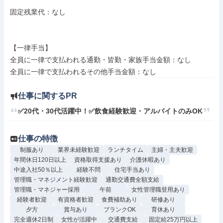
固定残業代：なし

【一律手当】

全員に一律で支払われる通勤・皆勤・家族手当金額：なし

仕事に関するPR
✅20代・30代活躍中！✅飲食経験歓迎・アルバイトのみOK
仕事の特徴
制服あり
業界未経験歓迎
ランチタイム
主婦・主夫歓迎
年間休日120日以上
資格取得支援あり
介護休暇あり
中途入社50％以上
経験不問
住宅手当あり
管理職・マネジメント経験歓迎
通勤交通費全額支給
管理職・マネジャー採用
午前
女性管理職登用あり
経験者歓迎
有資格者歓迎
食費補助あり
研修あり
夕方
賞与あり
ブランクOK
育休あり
完全週休2日制
女性が活躍中
交通費支給
固定給25万円以上