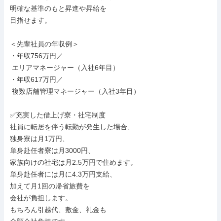
明確な基準のもと昇進や昇給を

目指せます。

＜先輩社員の年収例＞

・年収756万円／

 エリアマネージャー（入社6年目）

・年収617万円／

 複数店舗管理マネージャー（入社3年目）

✅充実した借上げ寮・社宅制度

社員に転居を伴う転勤が発生した場合、

独身寮は月1万円、

単身赴任者寮は月3000円、

家族向けの社宅は月2.5万円で住めます。

単身赴任者には月に4.3万円支給、

加えて月1回の帰省旅費を

会社が負担します。

もちろん引越代、敷金、礼金も
