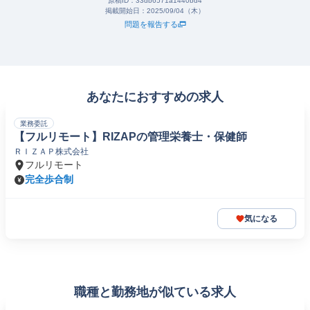
原稿ID：
33db6571a1440bd4
掲載開始日：
2025/09/04（木）
問題を報告する
あなたにおすすめの求人
業務委託
【フルリモート】RIZAPの管理栄養士・保健師
ＲＩＺＡＰ株式会社
フルリモート
完全歩合制
気になる
職種と勤務地が似ている求人