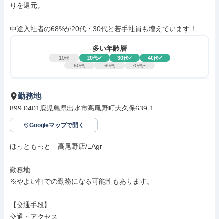
りを還元。

中途入社者の68%が20代・30代と若手社員も増えています！
多い年齢層
10
20
30
40
代
代
代
代
50
60
70
代
代
代〜
勤務地
899-0401鹿児島県出水市高尾野町大久保639-1
Googleマップで開く
ほっともっと　高尾野店/EAgr

勤務地

※やよい軒での勤務になる可能性もあります。

【交通手段】

交通・アクセス
