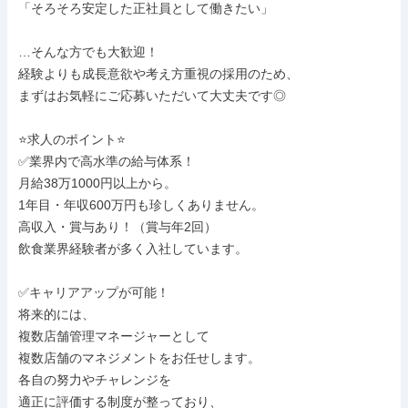
「そろそろ安定した正社員として働きたい」

…そんな方でも大歓迎！

経験よりも成長意欲や考え方重視の採用のため、

まずはお気軽にご応募いただいて大丈夫です◎

⭐求人のポイント⭐

✅業界内で高水準の給与体系！

月給38万1000円以上から。

1年目・年収600万円も珍しくありません。

高収入・賞与あり！（賞与年2回）

飲食業界経験者が多く入社しています。

✅キャリアアップが可能！

将来的には、

複数店舗管理マネージャーとして

複数店舗のマネジメントをお任せします。

各自の努力やチャレンジを

適正に評価する制度が整っており、
