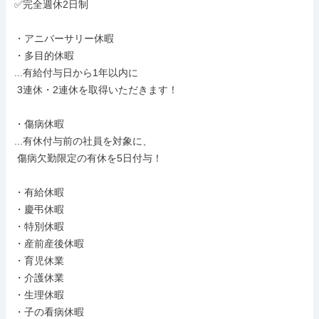
✅完全週休2日制

・アニバーサリー休暇

・多目的休暇

...有給付与日から1年以内に

 3連休・2連休を取得いただきます！

・傷病休暇

...有休付与前の社員を対象に、

 傷病欠勤限定の有休を5日付与！

・有給休暇

・慶弔休暇

・特別休暇

・産前産後休暇

・育児休業

・介護休業

・生理休暇

・子の看病休暇
