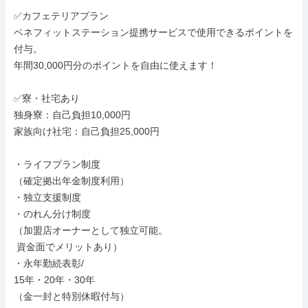
✅カフェテリアプラン

ベネフィットステーション提携サービスで使用できるポイントを
付与。

年間30,000円分のポイントを自由に使えます！

✅寮・社宅あり

独身寮：自己負担10,000円

家族向け社宅：自己負担25,000円

・ライフプラン制度

（確定拠出年金制度利用）

・独立支援制度

・のれん分け制度

（加盟店オーナーとして独立可能。

 資金面でメリットあり）

・永年勤続表彰/

15年・20年・30年

（金一封と特別休暇付与）
