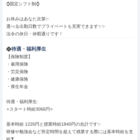
⌚️固定シフト制⌚️

お休みはあなた次第✨

選べる出勤日数でプライベートも充実できます✨✨

法令の休日・休暇通りです！
待遇・福利厚生
【保険制度】

・雇用保険

・労災保険

・健康保険

・厚生年金

待遇・福利厚生: 

⭐️スタート時給3066円⭐️

基本時給 1226円と授業時給1840円の合計です✨

研修や勉強会など所定時間を超えて残業する際には基本時給を支
給❣
