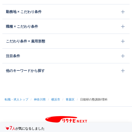
勤務地 × こだわり条件
職種 × こだわり条件
こだわり条件 × 雇用形態
注目条件
他のキーワードから探す
転職・求人トップ
/
神奈川県
/
横浜市
/
青葉区
/
日能研の塾講師/理科
7
サイトトップへ
人
が気になるしました