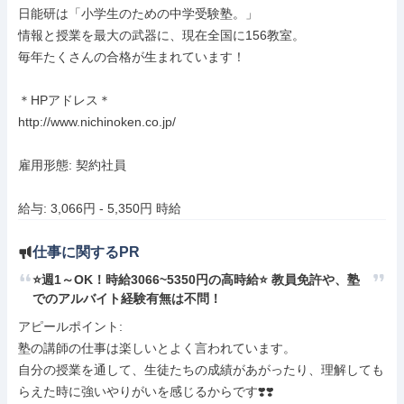
日能研は「小学生のための中学受験塾。」

情報と授業を最大の武器に、現在全国に156教室。

毎年たくさんの合格が生まれています！

＊HPアドレス＊

http://www.nichinoken.co.jp/

雇用形態: 契約社員

給与: 3,066円 - 5,350円 時給
仕事に関するPR
⭐️週1～OK！時給3066~5350円の高時給⭐️ 教員免許や、塾
でのアルバイト経験有無は不問！
アピールポイント: 

塾の講師の仕事は楽しいとよく言われています。

自分の授業を通して、生徒たちの成績があがったり、理解しても
らえた時に強いやりがいを感じるからです❣️❣️
