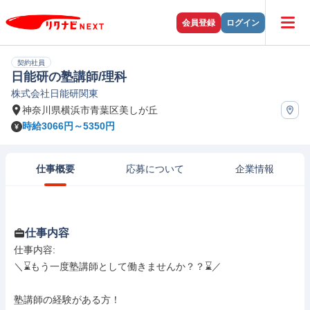
会員登録
ログイン
契約社員
日能研の塾講師/理科
株式会社日能研関東
神奈川県横浜市青葉区美しが丘
時給3066円～5350円
仕事概要
応募について
企業情報
仕事内容
仕事内容: 

＼⌛️もう一度塾講師として働きませんか？？⌛️／

塾講師の経験がある方！
