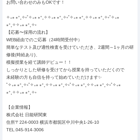
お問い合わせのみもOKです！

✧₊⁎ ⁎⁺˳✧༚˚✧₊⁎ ⁎⁺˳✧✧₊⁎ ⁎⁺˳✧༚˚✧₊⁎ ⁎⁺˳✧✧₊⁎ ⁎⁺˳✧༚˚✧₊⁎ 
⁎⁺˳✧✧₊⁎ ⁎⁺˳✧༚

【応募〜採用の流れ】

WEB経由でのご応募（24時間受付中）

簡単なテスト及び適性検査を受けていただき、2週間～1ヶ月の研
修後(時給あり)、

模擬授業を経て講師デビュー！！

しっかりとした研修を受けてから授業を持っていただくので

未経験の方も自信を持って始めていただけます✨

˚✧₊⁎ ⁎⁺˳✧༚˚✧₊⁎ ⁎⁺˳✧✧₊⁎ ⁎⁺˳✧༚˚✧₊⁎ ⁎⁺˳✧✧₊⁎ ⁎⁺˳✧༚˚✧₊⁎ 
⁎⁺˳✧✧₊⁎ ⁎⁺˳✧༚

【企業情報】

株式会社 日能研関東

住所〒224-0003 横浜市都筑区中川中央1-26-10

TEL.045-914-3006
