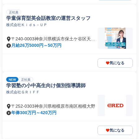
正社員
学童保育型英会話教室の運営スタッフ
株式会社Ｋｉｄｓ－ＵＰ
〒240-0003神奈川県横浜市保土ケ谷区天王
町
月給26万5000円～50万円
気になる
NEW
正社員
学習塾の小中高生向け個別指導講師
株式会社ＧＲＩＦＦ
〒252-0303神奈川県相模原市南区相模大野
年俸300万円～420万円
気になる