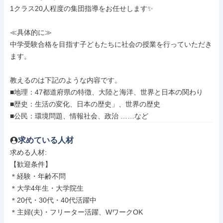
1クラス20人程度の集団指導をお任せします✨

≪具体的に≫

中学受験合格を目指す子どもたちに社会の授業を行っていただき
ます。

教えるのは下記のような内容です。

■地理：47都道府県の特徴、大陸と海洋、世界と日本の関わり

■歴史：生活の変化、日本の歴史」、世界の歴史

■公民：環境問題、情報社会、政治 ……など
求めている人材
求める人材: 

【歓迎条件】

＊経験・年齢不問

＊大学4年生・大学院生

＊20代・30代・40代活躍中

＊主婦(夫)・フリーター活躍、WワークOK
