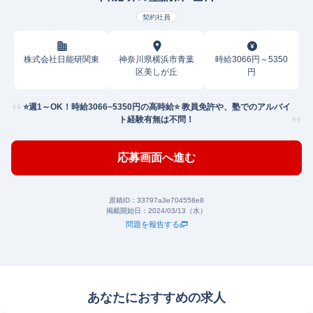
契約社員
株式会社日能研関東
神奈川県横浜市青葉
時給3066円～5350
区美しが丘
円
⭐️週1～OK！時給3066~5350円の高時給⭐️ 教員免許や、塾でのアルバイ
ト経験有無は不問！
応募画面へ進む
原稿ID：
33797a3e704558e8
掲載開始日：
2024/03/13（水）
問題を報告する
あなたにおすすめの求人