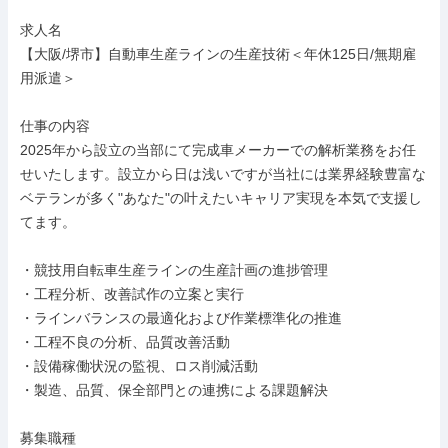
求人名

【大阪/堺市】自動車生産ラインの生産技術＜年休125日/無期雇
用派遣＞

仕事の内容

2025年から設立の当部にて完成車メーカーでの解析業務をお任
せいたします。設立から日は浅いですが当社には業界経験豊富な
ベテランが多く"あなた"の叶えたいキャリア実現を本気で支援し
てます。

・競技用自転車生産ラインの生産計画の進捗管理

・工程分析、改善試作の立案と実行

・ラインバランスの最適化および作業標準化の推進

・工程不良の分析、品質改善活動

・設備稼働状況の監視、ロス削減活動

・製造、品質、保全部門との連携による課題解決

募集職種
