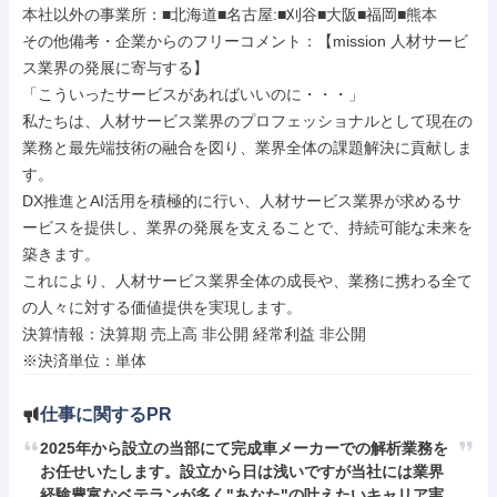
本社以外の事業所：■北海道■名古屋:■刈谷■大阪■福岡■熊本

その他備考・企業からのフリーコメント：【mission 人材サービ
ス業界の発展に寄与する】

「こういったサービスがあればいいのに・・・」

私たちは、人材サービス業界のプロフェッショナルとして現在の
業務と最先端技術の融合を図り、業界全体の課題解決に貢献しま
す。

DX推進とAI活用を積極的に行い、人材サービス業界が求めるサ
ービスを提供し、業界の発展を支えることで、持続可能な未来を
築きます。

これにより、人材サービス業界全体の成長や、業務に携わる全て
の人々に対する価値提供を実現します。

決算情報：決算期 売上高 非公開 経常利益 非公開

※決済単位：単体
仕事に関するPR
2025年から設立の当部にて完成車メーカーでの解析業務を
お任せいたします。設立から日は浅いですが当社には業界
経験豊富なベテランが多く"あなた"の叶えたいキャリア実