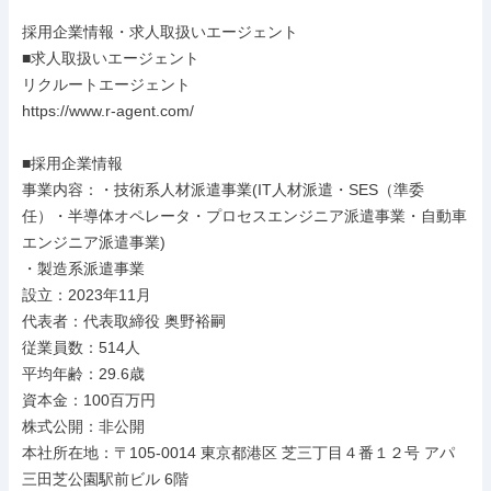
採用企業情報・求人取扱いエージェント

■求人取扱いエージェント

リクルートエージェント

https://www.r-agent.com/

■採用企業情報

事業内容：・技術系人材派遣事業(IT人材派遣・SES（準委
任）・半導体オペレータ・プロセスエンジニア派遣事業・自動車
エンジニア派遣事業)

・製造系派遣事業

設立：2023年11月

代表者：代表取締役 奥野裕嗣

従業員数：514人

平均年齢：29.6歳

資本金：100百万円

株式公開：非公開

本社所在地：〒105-0014 東京都港区 芝三丁目４番１２号 アパ
三田芝公園駅前ビル 6階
