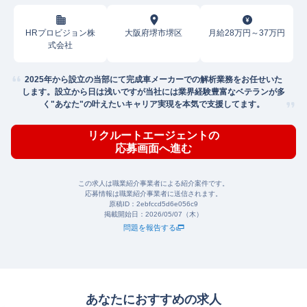
HRプロビジョン株
大阪府堺市堺区
月給28万円～37万円
式会社
2025年から設立の当部にて完成車メーカーでの解析業務をお任せいた
します。設立から日は浅いですが当社には業界経験豊富なベテランが多
く"あなた"の叶えたいキャリア実現を本気で支援してます。
リクルートエージェントの
応募画面へ進む
この求人は職業紹介事業者による紹介案件です。
応募情報は職業紹介事業者に送信されます。
原稿ID：
2ebfccd5d6e056c9
掲載開始日：
2026/05/07（木）
問題を報告する
あなたにおすすめの求人