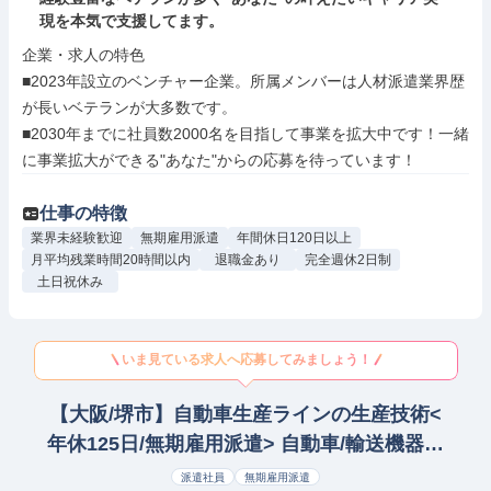
現を本気で支援してます。
企業・求人の特色

■2023年設立のベンチャー企業。所属メンバーは人材派遣業界歴
が長いベテランが大多数です。

■2030年までに社員数2000名を目指して事業を拡大中です！一緒
に事業拡大ができる"あなた"からの応募を待っています！
仕事の特徴
業界未経験歓迎
無期雇用派遣
年間休日120日以上
月平均残業時間20時間以内
退職金あり
完全週休2日制
土日祝休み
いま見ている求人へ応募してみましょう！
【大阪/堺市】自動車生産ラインの生産技術<
年休125日/無期雇用派遣> 自動車/輸送機器研
究開発
派遣社員
無期雇用派遣