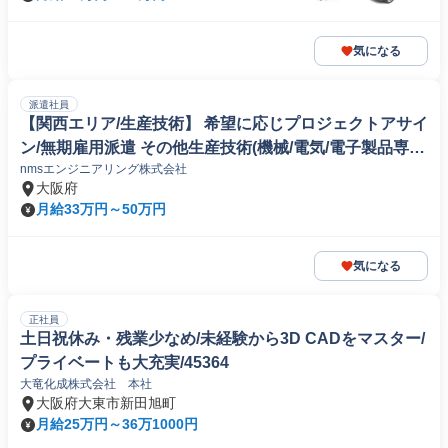
気になる
派遣社員
【関西エリア/生産技術】 希望に応じプロジェクトアサイ
ン/無期雇用派遣 その他生産技術(機械/電気/電子製品専門
nmsエンジニアリング株式会社
職)
大阪府
月給33万円～50万円
気になる
正社員
土日祝休み・残業少なめ/未経験から3D CADをマスター/
プライベートも大充実/45364
大竜化成株式会社 本社
大阪府大東市新田旭町
月給25万円～36万1000円