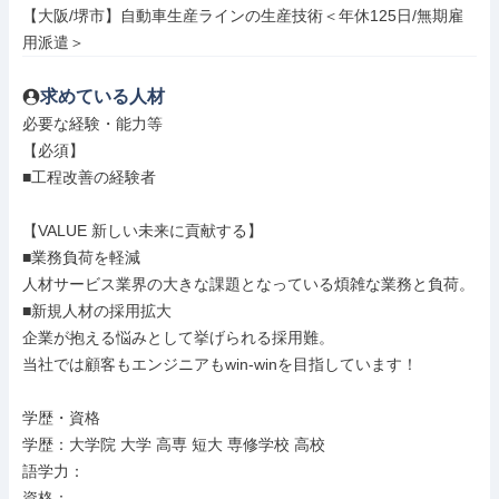
【大阪/堺市】自動車生産ラインの生産技術＜年休125日/無期雇
用派遣＞
求めている人材
必要な経験・能力等

【必須】

■工程改善の経験者

【VALUE 新しい未来に貢献する】

■業務負荷を軽減

人材サービス業界の大きな課題となっている煩雑な業務と負荷。

■新規人材の採用拡大

企業が抱える悩みとして挙げられる採用難。

当社では顧客もエンジニアもwin-winを目指しています！

学歴・資格

学歴：大学院 大学 高専 短大 専修学校 高校

語学力：

資格：