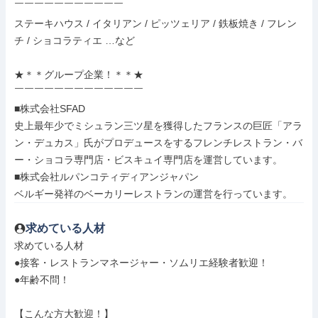
￣￣￣￣￣￣￣￣￣￣￣

ステーキハウス / イタリアン / ピッツェリア / 鉄板焼き / フレン
チ / ショコラティエ …など

★＊＊グループ企業！＊＊★

￣￣￣￣￣￣￣￣￣￣￣￣￣

■株式会社SFAD

史上最年少でミシュラン三ツ星を獲得したフランスの巨匠「アラ
ン・デュカス」氏がプロデュースをするフレンチレストラン・バ
ー・ショコラ専門店・ビスキュイ専門店を運営しています。

■株式会社ルパンコティディアンジャパン

ベルギー発祥のベーカリーレストランの運営を行っています。
求めている人材
求めている人材

●接客・レストランマネージャー・ソムリエ経験者歓迎！

●年齢不問！

【こんな方大歓迎！】
