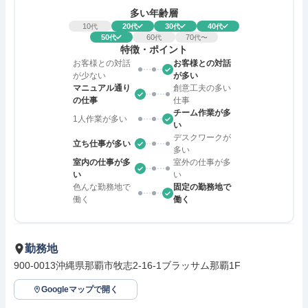
多い年齢層
10
20
30
40
代
代
代
代
50
60
70
代
代
代〜
特徴・ポイント
お客様との対話
お客様との対話
が少ない
が多い
マニュアル通り
創意工夫の多い
の仕事
仕事
チーム作業が多
1人作業が多い
い
デスクワークが
立ち仕事が多い
多い
室内の仕事が多
室外の仕事が多
い
い
色んな勤務地で
固定の勤務地で
働く
働く
勤務地
900-0013沖縄県那覇市牧志2-16-1ブラッサム那覇1F
Googleマップで開く