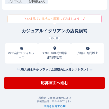
ノルマなし
食事補助あり
いま見ている求人へ応募してみましょう！
カジュアルイタリアンの店長候補
正社員
株式会社スティルフ
〒900-0013沖縄県
月給30万円以上
ーズ
那覇市牧志
JR九州ホテル ブラッサム那覇内にあるレストラン！
応募画面へ進む
原稿ID：
2e5db15d19b19df3
掲載開始日：
2024/08/07（水）
問題を報告する