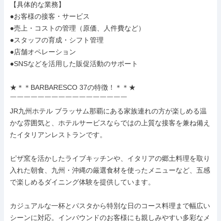
【具体的な業務】

●お客様の接客・サービス

●売上・コストの管理（原価、人件費など）

●スタッフの育成・シフト管理

●店舗オペレーション

●SNSなどを活用した販促活動のサポート

★＊＊BARBARESCO 37の特徴！＊＊★

￣￣￣￣￣￣￣￣￣￣￣￣￣￣￣￣￣

JR九州ホテル ブラッサム那覇にある家族連れの方が楽しめる温
かな雰囲気と、ホテルサービスならではの上質な接客を兼ね備え
たイタリアンレストランです。

ピザ窯を活かしたライブキッチンや、イタリアの郷土料理を取り
入れた朝食、九州・沖縄の厳選食材を使ったメニューなど、五感
で楽しめるダイニング体験を提供しています。

カジュアルな一杯とパスタから特別な日のコース料理まで幅広い
シーンに対応。インバウンドのお客様にも親しみやすい多彩なメ