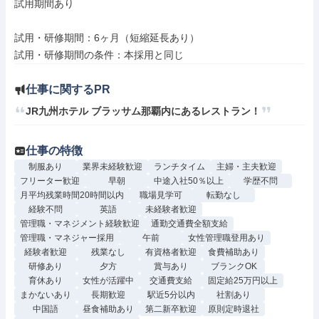
試用期間あり

試用・研修期間：6ヶ月（短縮延長あり）

仕事に関するPR
JR九州ホテル ブラッサム那覇内にあるレストラン！
仕事の特徴
制服あり
業界未経験歓迎
ランチタイム
主婦・主夫歓迎
フリーター歓迎
早朝
中途入社50％以上
学歴不問
月平均残業時間20時間以内
職場見学可
転勤なし
経験不問
英語
未経験者歓迎
管理職・マネジメント経験歓迎
通勤交通費全額支給
管理職・マネジャー採用
午前
女性管理職登用あり
経験者歓迎
残業なし
有資格者歓迎
食費補助あり
研修あり
夕方
賞与あり
ブランクOK
育休あり
女性が活躍中
交通費支給
固定給25万円以上
まかないあり
長期歓迎
駅近5分以内
社割あり
中国語
昼食補助あり
第二新卒歓迎
原則定時退社