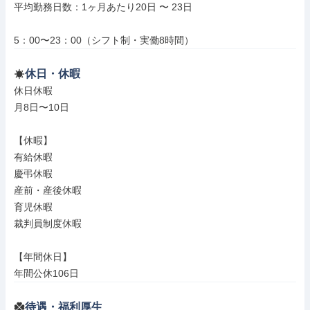
平均勤務日数：1ヶ月あたり20日 〜 23日

5：00〜23：00（シフト制・実働8時間）
休日・休暇
休日休暇

月8日〜10日

【休暇】

有給休暇

慶弔休暇

産前・産後休暇

育児休暇

裁判員制度休暇

【年間休日】

年間公休106日
待遇・福利厚生