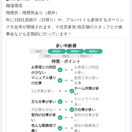
職場環境

喫煙所：喫煙所あり（屋外）

年に1回社員旅行（日帰り）や、アルバイトも参加するボーリン
グ大会等が開催されます。※任意参加 他店舗のスタッフとの食
事会なども定期的に行っています！
多い年齢層
10
20
30
40
代
代
代
代
50
60
70
代
代
代〜
特徴・ポイント
お客様との対話
お客様との対話
が少ない
が多い
マニュアル通り
創意工夫の多い
の仕事
仕事
チーム作業が多
1人作業が多い
い
デスクワークが
立ち仕事が多い
多い
力仕事が少ない
力仕事が多い
室内の仕事が多
室外の仕事が多
い
い
色んな勤務地で
固定の勤務地で
働く
働く