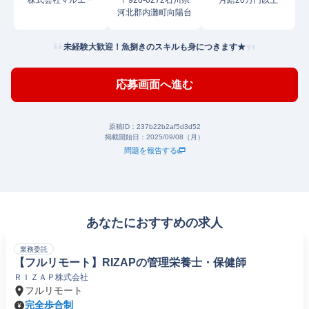
株式会社マルエー
〒920-0272石川県
月給20万円以上
河北郡内灘町向陽台
未経験大歓迎！魚捌きのスキルも身につきます★
応募画面へ進む
原稿ID：
237b22b2af5d3d52
掲載開始日：
2025/09/08（月）
問題を報告する
あなたにおすすめの求人
業務委託
【フルリモート】RIZAPの管理栄養士・保健師
ＲＩＺＡＰ株式会社
フルリモート
完全歩合制