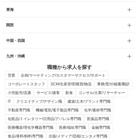
東海
関西
中国・四国
九州・沖縄
職種から求人を探す
営業
企画/マーケティング/カスタマーサクセス/サポート
コーポレートスタッフ
SCM/生産管理/購買/物流
事務/受付/秘書/翻訳
小売販売/流通
サービス/接客
飲食
コンサル/士業/リサーチャー
IT
クリエイティブ/デザイン職
建築/土木/プラント専門職
不動産専門職
機械/電気/電子製品専門職
化学/素材専門職
化粧品/トイレタリー/日用品/アパレル専門職
医薬品専門職
医療機器/理化学機器専門職
医療/福祉専門職
金融専門職
食品/香料/飼料専門職
出版/メディア/芸能/エンタメ専門職