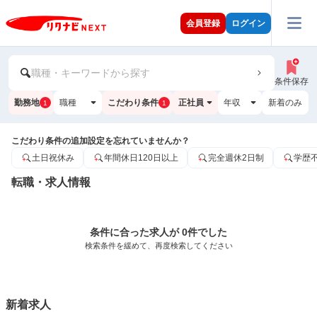
会員登録
ログイン
職種・キーワードから探す
条件保存
勤務地
職種
こだわり条件
正社員
年収
新着のみ
1
1
こだわり条件の追加設定を忘れていませんか？
土日祝休み
年間休日120日以上
完全週休2日制
学歴
転職・求人情報
条件に合った求人が 0件でした
検索条件を緩めて、再度検索してください
新着求人