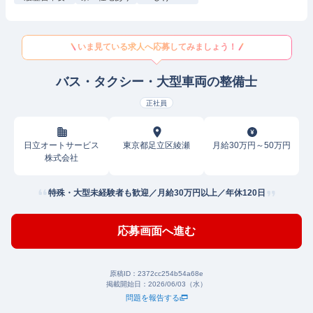
いま見ている求人へ応募してみましょう！
バス・タクシー・大型車両の整備士
正社員
日立オートサービス
東京都足立区綾瀬
月給30万円～50万円
株式会社
特殊・大型未経験者も歓迎／月給30万円以上／年休120日
応募画面へ進む
原稿ID：
2372cc254b54a68e
掲載開始日：
2026/06/03（水）
問題を報告する