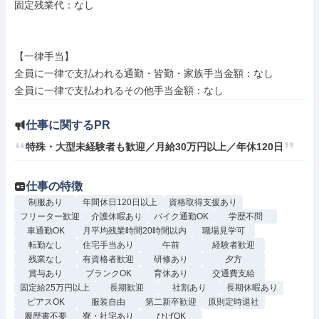
固定残業代：なし

【一律手当】

全員に一律で支払われる通勤・皆勤・家族手当金額：なし

仕事に関するPR
特殊・大型未経験者も歓迎／月給30万円以上／年休120日
仕事の特徴
制服あり
年間休日120日以上
資格取得支援あり
フリーター歓迎
介護休暇あり
バイク通勤OK
学歴不問
車通勤OK
月平均残業時間20時間以内
職場見学可
転勤なし
住宅手当あり
午前
経験者歓迎
残業なし
有資格者歓迎
研修あり
夕方
賞与あり
ブランクOK
育休あり
交通費支給
固定給25万円以上
長期歓迎
社割あり
長期休暇あり
ピアスOK
服装自由
第二新卒歓迎
原則定時退社
履歴書不要
寮・社宅あり
ひげOK