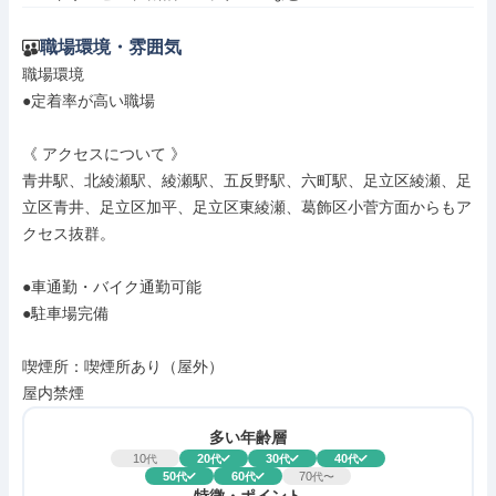
職場環境・雰囲気
職場環境

●定着率が高い職場

《 アクセスについて 》

青井駅、北綾瀬駅、綾瀬駅、五反野駅、六町駅、足立区綾瀬、足
立区青井、足立区加平、足立区東綾瀬、葛飾区小菅方面からもア
クセス抜群。

●車通勤・バイク通勤可能

●駐車場完備

喫煙所：喫煙所あり（屋外）

屋内禁煙
多い年齢層
10
20
30
40
代
代
代
代
50
60
70
代
代
代〜