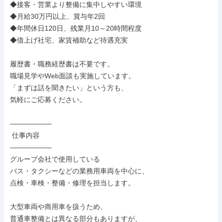
◆接客・営業より整備に集中しやすい環境

◆月給30万円以上、賞与年2回

◆年間休日120日、残業月10～20時間程度

◆借上げ社宅、家賃補助など待遇充実

履歴書・職務経歴書は不要です。

職場見学やWeb面談も実施しています。

「まずは話を聞きたい」という方も、

気軽にご応募ください。

――――――

 仕事内容

――――――

グループ会社で使用している

バス・タクシーなどの業務用車両を中心に、

点検・車検・整備・修理を担当します。

大型車両や商用車を扱うため、

普通車整備とは異なる部分もありますが、
