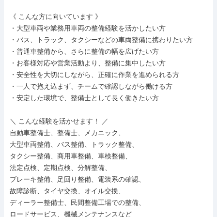
《 こんな方に向いています 》

・大型車両や業務用車両の整備経験を活かしたい方

・バス、トラック、タクシーなどの車両整備に携わりたい方

・普通車整備から、さらに整備の幅を広げたい方

・お客様対応や営業活動より、整備に集中したい方

・安全性を大切にしながら、正確に作業を進められる方

・一人で抱え込まず、チームで確認しながら働ける方

・安定した環境で、整備士として長く働きたい方

＼ こんな経験を活かせます！ ／

自動車整備士、整備士、メカニック、

大型車両整備、バス整備、トラック整備、

タクシー整備、商用車整備、車検整備、

法定点検、定期点検、分解整備、

ブレーキ整備、足回り整備、電装系の確認、

故障診断、タイヤ交換、オイル交換、

ディーラー整備士、民間整備工場での整備、

ロードサービス、機械メンテナンスなど