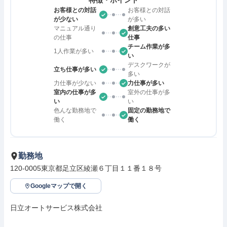
特徴・ポイント
お客様との対話
お客様との対話
が少ない
が多い
マニュアル通り
創意工夫の多い
の仕事
仕事
チーム作業が多
1人作業が多い
い
デスクワークが
立ち仕事が多い
多い
力仕事が少ない
力仕事が多い
室内の仕事が多
室外の仕事が多
い
い
色んな勤務地で
固定の勤務地で
働く
働く
勤務地
120-0005東京都足立区綾瀬６丁目１１番１８号
Googleマップで開く
日立オートサービス株式会社
