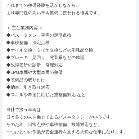
これまでの整備経験を活かしながら、

より専門性の高い車両整備に携われる環境です。

＜ 主な業務内容 ＞

◆バス・タクシー車両の定期点検

◆車検整備、法定点検

◆オイル交換、タイヤ交換などの消耗品交換

◆ブレーキ、足回り、電装系などの確認

◆故障箇所の診断、修理対応

◆LPG車両や大型車両の整備

◆装備品の取り付け

◆納車、引き取り対応

◆スキルや希望に応じた重整備対応 など

当社で扱う車両は、

日々多くの人を乗せて走るバスやタクシーが中心です。

そのため、日常点検や車検整備、故障対応など、

一つひとつの作業が安全運行を支える大切な仕事になります。
