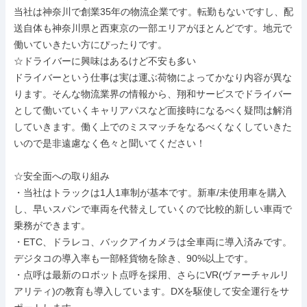
当社は神奈川で創業35年の物流企業です。転勤もないですし、配
送自体も神奈川県と西東京の一部エリアがほとんどです。地元で
働いていきたい方にぴったりです。

☆ドライバーに興味はあるけど不安も多い

ドライバーという仕事は実は運ぶ荷物によってかなり内容が異な
ります。そんな物流業界の情報から、翔和サービスでドライバー
として働いていくキャリアパスなど面接時になるべく疑問は解消
していきます。働く上でのミスマッチをなるべくなくしていきた
いので是非遠慮なく色々と聞いてください！

☆安全面への取り組み

・当社はトラックは1人1車制が基本です。新車/未使用車を購入
し、早いスパンで車両を代替えしていくので比較的新しい車両で
乗務ができます。

・ETC、ドラレコ、バックアイカメラは全車両に導入済みです。
デジタコの導入率も一部軽貨物を除き、90%以上です。

・点呼は最新のロボット点呼を採用、さらにVR(ヴァーチャルリ
アリティ)の教育も導入しています。DXを駆使して安全運行をサ