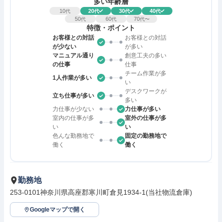
多い年齢層
10
20
30
40
代
代
代
代
50
60
70
代
代
代〜
特徴・ポイント
お客様との対話
お客様との対話
が少ない
が多い
マニュアル通り
創意工夫の多い
の仕事
仕事
チーム作業が多
1人作業が多い
い
デスクワークが
立ち仕事が多い
多い
力仕事が少ない
力仕事が多い
室内の仕事が多
室外の仕事が多
い
い
色んな勤務地で
固定の勤務地で
働く
働く
勤務地
253-0101神奈川県高座郡寒川町倉見1934-1(当社物流倉庫)
Googleマップで開く