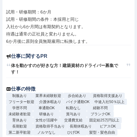
試用・研修期間：6か月

試用・研修期間の条件：本採用と同じ

入社から6か月間は有期契約となります。

待遇は通常の正社員と変わりません。 

仕事に関するPR
体を動かすのが好きな方！建築資材のドライバー募集で
す！
仕事の特徴
制服あり
業界未経験歓迎
歩合給あり
資格取得支援あり
フリーター歓迎
介護休暇あり
バイク通勤OK
中途入社50％以上
学歴不問
車通勤OK
転勤なし
経験不問
未経験者歓迎
研修あり
賞与あり
ブランクOK
育休あり
女性が活躍中
交通費支給
固定給25万円以上
長期歓迎
資格取得手当あり
長期休暇あり
ピアスOK
第二新卒歓迎
ノルマなし
ひげOK
髪型・髪色自由