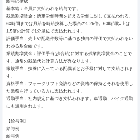
給与の構成

基本給：全員に支払われる給与です。

残業割増賃金：所定労働時間を超える労働に対して支払われる。
60時間までは月給を時給換算した場合の1.25倍。60時間以上は
1.5倍の計算で1分単位で支払われます。

評価手当：売上や配送件数等に基づき独自の評価で支払われるい
わゆる歩合給です。

業績割増賃金：評価手当(歩合給)に対する残業割増賃金のことで
す。通常の残業代と計算方法が異なります。

家族手当：扶養に入っている配偶者とお子様に対して支給されま
す。

資格手当：フォークリフト免許などの資格の保持とそれを使用し
た業務を行っている方に支払われます。

通勤手当：社内規定に基づき支払われます。車通勤、バイク通勤
にも適用されます。

【給与例】

給与例

給与例
