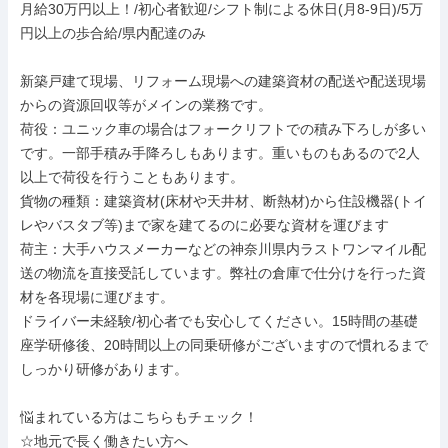
月給30万円以上！/初心者歓迎/シフト制による休日(月8-9日)/5万
円以上の歩合給/県内配達のみ

新築戸建て現場、リフォーム現場への建築資材の配送や配送現場
からの資源回収等がメインの業務です。

荷役：ユニック車の場合はフォークリフトでの積み下ろしが多い
です。一部手積み手降ろしもあります。重いものもあるので2人
以上で荷役を行うこともあります。

貨物の種類：建築資材(床材や天井材、断熱材)から住設機器(トイ
レやバスタブ等)まで家を建てるのに必要な資材を運びます

荷主：大手ハウスメーカーなどの神奈川県内ラストワンマイル配
送の物流を直接受託しています。弊社の倉庫で仕分けを行った資
材を各現場に運びます。

ドライバー未経験/初心者でも安心してください。15時間の基礎
座学研修後、20時間以上の同乗研修がございますので慣れるまで
しっかり研修があります。

悩まれている方はこちらもチェック！

☆地元で長く働きたい方へ
