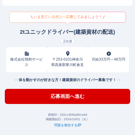
いま見ている求人へ応募してみましょう！
2tユニックドライバー(建築資材の配送)
正社員
株式会社翔和サービ
〒253-0101神奈川
月給33万円～48万円
ス
県高座郡寒川町倉見
体を動かすのが好きな方！建築資材のドライバー募集です！
応募画面へ進む
原稿ID：
232cc3f46a9b1e64
掲載開始日：
2024/10/01（火）
問題を報告する