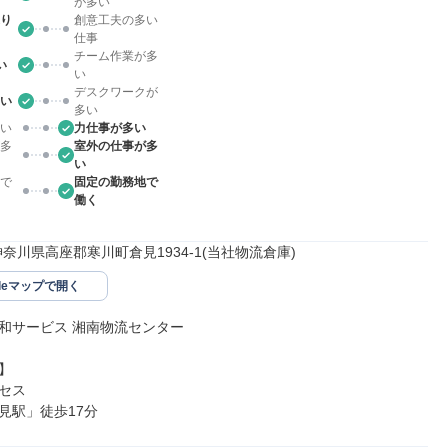
が多い
り
創意工夫の多い
仕事
チーム作業が多
い
い
デスクワークが
い
多い
い
力仕事が多い
多
室外の仕事が多
い
で
固定の勤務地で
働く
01神奈川県高座郡寒川町倉見1934-1(当社物流倉庫)
gleマップで開く
和サービス 湘南物流センター



セス

見駅」徒歩17分