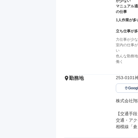
が少ない
マニュアル通
の仕事
1人作業が多
立ち仕事が多
力仕事が少な
室内の仕事が
い
色んな勤務地
働く
253-01
勤務地
Goo
株式会社翔
【交通手段】
交通・アク
相模線「倉