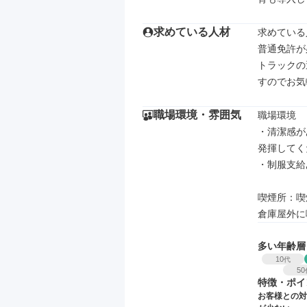
求めている人材
求めている
普通免許が
トラックの
すのでお気
職場環境・雰囲気
職場環境

・清潔感が
発揮してく
・制服支給
喫煙所：喫
倉庫屋外に
多い年齢層
10
代
50
特徴・ポイ
お客様との対