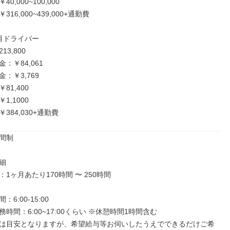
,000~100,000

16,000~439,000+通勤費

目ドライバー

3,800

：￥84,061

：￥3,769

1,400

,1000

384,030+通勤費
間制



1ヶ月あたり170時間 〜 250時間

6:00-15:00

時間：6:00~17:00くらい ※休憩時間1時間含む

は目安となりますが、希望給与等お伺いしたうえでできるだけご希