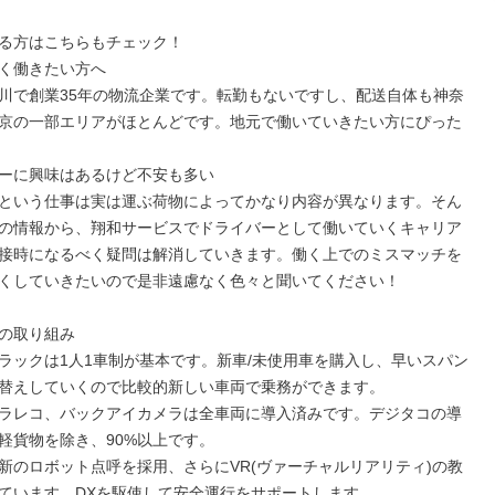
る方はこちらもチェック！

く働きたい方へ

川で創業35年の物流企業です。転勤もないですし、配送自体も神奈
京の一部エリアがほとんどです。地元で働いていきたい方にぴった
ーに興味はあるけど不安も多い

という仕事は実は運ぶ荷物によってかなり内容が異なります。そん
の情報から、翔和サービスでドライバーとして働いていくキャリア
接時になるべく疑問は解消していきます。働く上でのミスマッチを
くしていきたいので是非遠慮なく色々と聞いてください！

の取り組み

ラックは1人1車制が基本です。新車/未使用車を購入し、早いスパン
替えしていくので比較的新しい車両で乗務ができます。

ドラレコ、バックアイカメラは全車両に導入済みです。デジタコの導
軽貨物を除き、90%以上です。

新のロボット点呼を採用、さらにVR(ヴァーチャルリアリティ)の教
ています。DXを駆使して安全運行をサポートします。