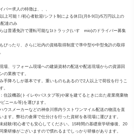
イバー求人の特徴は、、、

以上可能！/初心者歓迎/シフト制による休日(月8-9日)/5万円以上の
配達のみ

らは普通免許で運転可能な1tトラック(いすゞmio)のドライバー募集
もぴったり、さらに社内の資格取得制度で準中型や中型免許の取得


現場、リフォーム現場への建築資材の配送や配送現場からの資源回
ンの業務です。

み手降ろしが基本です。重いものもあるので2人以上で荷役を行うこ
す。

：住設機器(トイレやバスタブ等)や家を建てるときに出た産業廃棄物
やビニール等)を運びます。

ハウスメーカーなどの神奈川県内ラストワンマイル配送の物流を直
います。弊社の倉庫で仕分けを行った資材を各現場に運びます。

未経験/初心者でも安心してください。15時間の基礎座学研修後、20
同乗研修がございますので慣れるまでしっかり研修があります。
