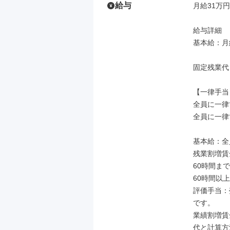
給与
月給31万円
給与詳細

基本給：月給
固定残業代
【一律手当】
全員に一律
全員に一律
基本給：全
残業割増賃
60時間まで
60時間以
評価手当：
です。

業績割増賃
代と計算方