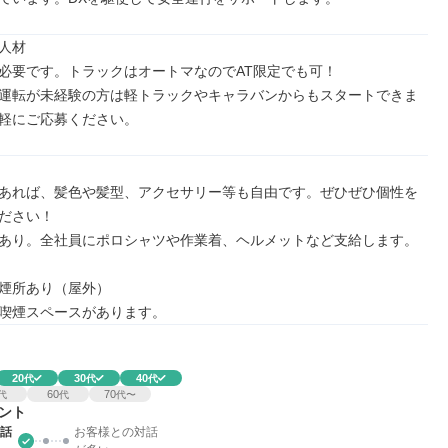
人材

必要です。トラックはオートマなのでAT限定でも可！

運転が未経験の方は軽トラックやキャラバンからもスタートできま
軽にご応募ください。
あれば、髪色や髪型、アクセサリー等も自由です。ぜひぜひ個性を
ださい！

あり。全社員にポロシャツや作業着、ヘルメットなど支給します。

煙所あり（屋外）

喫煙スペースがあります。
20
30
40
代
代
代
60
70
代
代
代〜
ント
話
お客様との対話