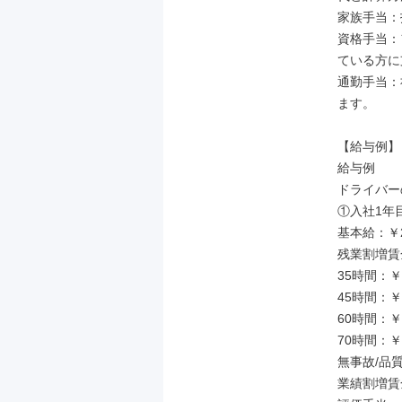
家族手当：
資格手当：
ている方に
通勤手当：
ます。

【給与例】

給与例

ドライバー
①入社1年目
基本給：￥21
残業割増賃金
35時間：￥54
45時間：￥69
60時間：￥92
70時間：￥11
無事故/品質手
業績割増賃金：