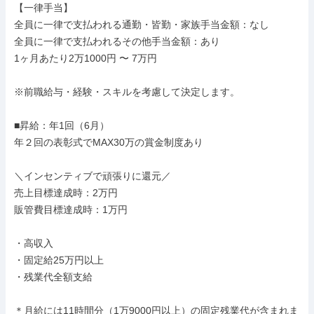
【一律手当】

全員に一律で支払われる通勤・皆勤・家族手当金額：なし

全員に一律で支払われるその他手当金額：あり

1ヶ月あたり2万1000円 〜 7万円

※前職給与・経験・スキルを考慮して決定します。

■昇給：年1回（6月）

年２回の表彰式でMAX30万の賞金制度あり

＼インセンティブで頑張りに還元／

売上目標達成時：2万円

販管費目標達成時：1万円

・高収入

・固定給25万円以上

・残業代全額支給

＊月給には11時間分（1万9000円以上）の固定残業代が含まれま