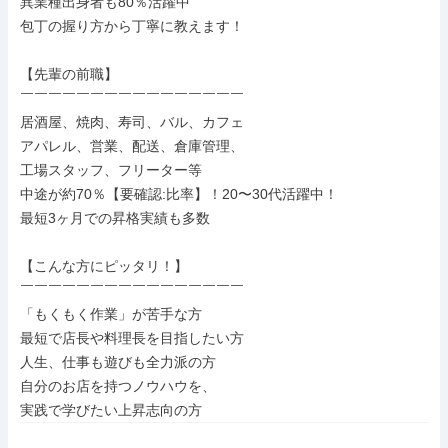
異業種出身者も80％活躍中

包丁の握り方から丁寧に教えます！

【先輩の前職】

￣￣￣￣￣￣￣￣￣￣￣￣￣￣￣￣

居酒屋、焼肉、寿司、バル、カフェ

アパレル、営業、配送、倉庫管理、

工場スタッフ、フリーター等

中途が約70％【要確認:比率】！20〜30代活躍中！

最短3ヶ月での昇格実績も多数

【こんな方にピッタリ！】

￣￣￣￣￣￣￣￣￣￣￣￣￣￣￣￣

「もくもく作業」が苦手な方

最短で店長や料理長を目指したい方

人生、仕事も遊びも全力派の方

自分のお店を持つノウハウを、

実践で学びたい上昇志向の方