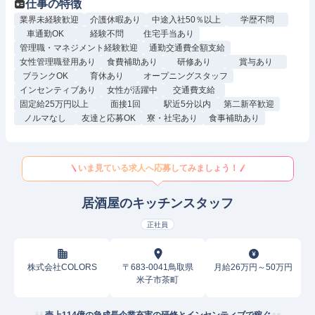
仕事の特徴
業界未経験歓迎
介護休暇あり
中途入社50％以上
学歴不問
車通勤OK
経験不問
住宅手当あり
管理職・マネジメント経験歓迎
通勤交通費全額支給
女性管理職登用あり
食費補助あり
研修あり
賞与あり
ブランクOK
育休あり
オープニングスタッフ
インセンティブあり
女性が活躍中
交通費支給
固定給25万円以上
面接1回
駅近5分以内
第二新卒歓迎
ノルマなし
友達と応募OK
寮・社宅あり
食事補助あり
いま見ている求人へ応募してみましょう！
居酒屋のキッチンスタッフ
正社員
株式会社COLORS
〒683-0041鳥取県
月給26万円～50万円
米子市茶町