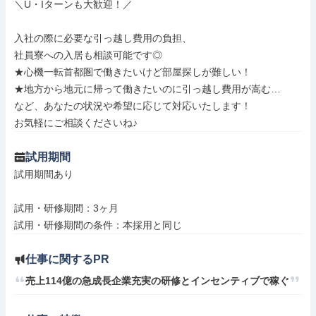
＼U・Iターンも大歓迎！／

入社の際に必要な引っ越し費用の負担、

社員寮への入居も相談可能です◎

★心機一転首都圏で働きたいけど部屋探しが難しい！

★地方から地元に帰って働きたいのに引っ越し費用が嵩む…

など、あなたの状況や希望に応じて対応いたします！

お気軽にご相談くださいね♪
試用期間
試用期間あり

試用・研修期間：3ヶ月

仕事に関するPR
売上114億の急成長企業充実の研修とインセンティブで稼ぐ