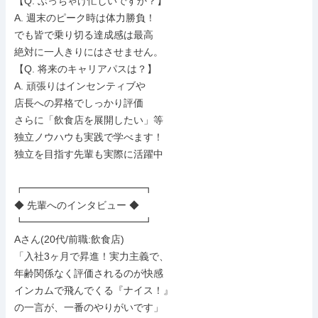
【Q. ぶっちゃけ忙しいですか？】

A. 週末のピーク時は体力勝負！

でも皆で乗り切る達成感は最高

絶対に一人きりにはさせません。

【Q. 将来のキャリアパスは？】

A. 頑張りはインセンティブや

店長への昇格でしっかり評価

さらに「飲食店を展開したい」等

独立ノウハウも実践で学べます！

独立を目指す先輩も実際に活躍中

┏━━━━━━━━━━━━┓

◆ 先輩へのインタビュー ◆

┗━━━━━━━━━━━━┛

Aさん(20代/前職:飲食店)

「入社3ヶ月で昇進！実力主義で、

年齢関係なく評価されるのが快感

インカムで飛んでくる『ナイス！』

の一言が、一番のやりがいです」
