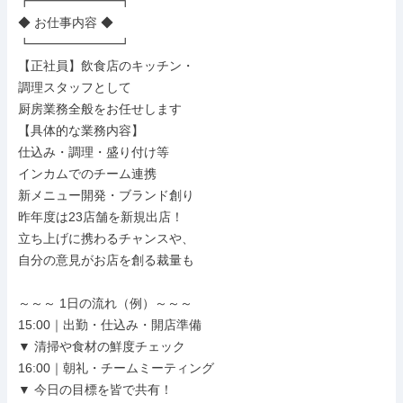
┏━━━━━━━┓

◆ お仕事内容 ◆

┗━━━━━━━┛

【正社員】飲食店のキッチン・

調理スタッフとして

厨房業務全般をお任せします

【具体的な業務内容】

仕込み・調理・盛り付け等

インカムでのチーム連携

新メニュー開発・ブランド創り

昨年度は23店舗を新規出店！

立ち上げに携わるチャンスや、

自分の意見がお店を創る裁量も

～～～ 1日の流れ（例）～～～

15:00｜出勤・仕込み・開店準備

▼ 清掃や食材の鮮度チェック

16:00｜朝礼・チームミーティング

▼ 今日の目標を皆で共有！
