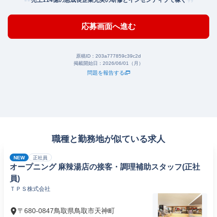
売上114億の急成長企業充実の研修とインセンティブで稼ぐ
応募画面へ進む
原稿ID：
203a777859c39c2d
掲載開始日：
2026/06/01（月）
問題を報告する
職種と勤務地が似ている求人
NEW
正社員
オープニング 麻辣湯店の接客・調理補助スタッフ(正社
員)
ＴＰＳ株式会社
〒680-0847鳥取県鳥取市天神町