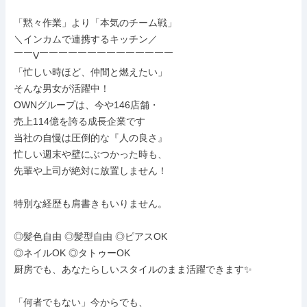
「黙々作業」より「本気のチーム戦」

＼インカムで連携するキッチン／

￣￣V￣￣￣￣￣￣￣￣￣￣￣￣￣￣

「忙しい時ほど、仲間と燃えたい」

そんな男女が活躍中！

OWNグループは、今や146店舗・

売上114億を誇る成長企業です

当社の自慢は圧倒的な『人の良さ』

忙しい週末や壁にぶつかった時も、

先輩や上司が絶対に放置しません！

特別な経歴も肩書きもいりません。

◎髪色自由 ◎髪型自由 ◎ピアスOK

◎ネイルOK ◎タトゥーOK

厨房でも、あなたらしいスタイルのまま活躍できます✨

「何者でもない」今からでも、
