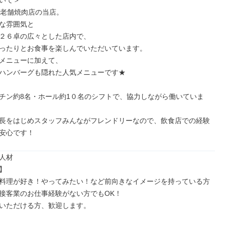
いて＞

の老舗焼肉店の当店。

な雰囲気と

２６卓の広々とした店内で、

ったりとお食事を楽しんでいただいています。

メニューに加えて、

ハンバーグも隠れた人気メニューです★

チン約8名・ホール約1０名のシフトで、協力しながら働いていま
長をはじめスタッフみんながフレンドリーなので、飲食店での経験
安心です！
人材



料理が好き！やってみたい！など前向きなイメージを持っている方

接客業のお仕事経験がない方でもOK！

いただける方、歓迎します。
