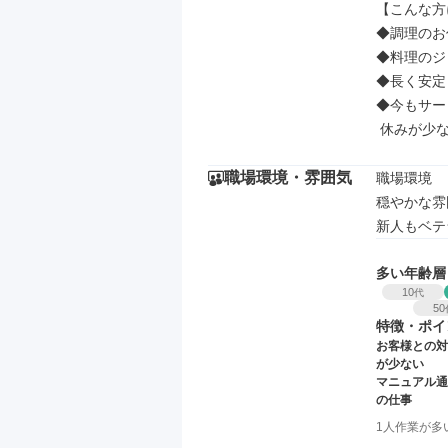
【こんな方
◆調理のお
◆料理のジ
◆長く安定
◆今もサー
 休みが少
職場環境・雰囲気
職場環境

穏やかな雰
新人もベテ
多い年齢層
10
代
50
特徴・ポイ
お客様との対
が少ない
マニュアル通
の仕事
1人作業が多