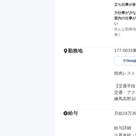
立ち仕事が多
力仕事が少な
室内の仕事が
い
色んな勤務地
働く
177-003
勤務地
Goo
焼肉レスト
【交通手段】
交通・アク
練馬高野台
給与
月給24万36
給与詳細

※基本給・