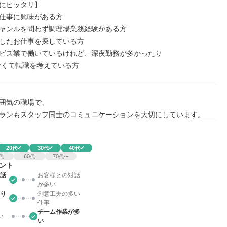
にピッタリ】

仕事に興味がある方

ャンルを問わず調理場業務経験がある方

したお仕事を探している方

ビス業で働いているけれど、深夜勤務が多かったり

なくて転職を考えている方
囲気の職場で、

ランもスタッフ同士のコミュニケーションを大切にしています。
20
30
40
代
代
代
60
70
代
代
代〜
ント
話
お客様との対話
が多い
り
創意工夫の多い
仕事
チーム作業が多
い
い