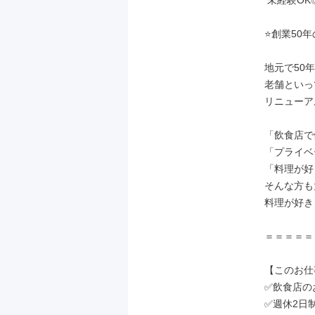
 未経験OK◎住宅手当・家族手当など多数手当あり≫

⭐創業50
地元で50
老舗といっ
リニューア
「飲食店で
「プライベ
「料理が好
そんな方も
料理が好き
＝＝＝＝＝
【このお仕
✅飲食店の
✅週休2日