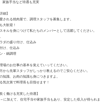
、家族手当など待遇も充実

詳細】

愛される焼肉屋で、調理スタッフを募集します。

も大歓迎！

スキルを身につけて私たちのメンバーとして活躍してください。



ラダの盛り付け、仕込み

付け、仕込み

ン・鍋調理

理場のお仕事の基本を覚えていってください。

方から先輩スタッフがしっかり教えるのでご安心ください。

の知識、お肉の知識も身につきますよ。

る気次第で料理長も目指せます！

長く働ける充実した待遇】

円～に加えて、住宅手当や家族手当もあり、安定した収入が得られま