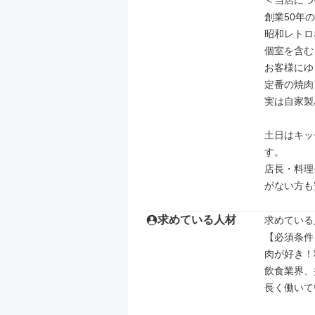
＜当店につ
創業50年
昭和レトロ
個室を含む
お客様にゆ
定番の焼肉
実は自家製
土日はキッ
す。

店長・料理
がない方も
求めている人材
求めている
【必須条件】
肉が好き！
飲食業界、
長く働いて