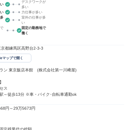
デスクワークが
い
多い
い
力仕事が多い
多
室外の仕事が多
い
で
固定の勤務地で
働く
3東京都練馬区高野台2-3-3
gleマップで開く
ラン 東京飯店本館　(株式会社第一川﨑屋)



セス

駅～徒歩13分 ※車・バイク･自転車通勤ok
68円～29万5673円

固定残業代の総額
