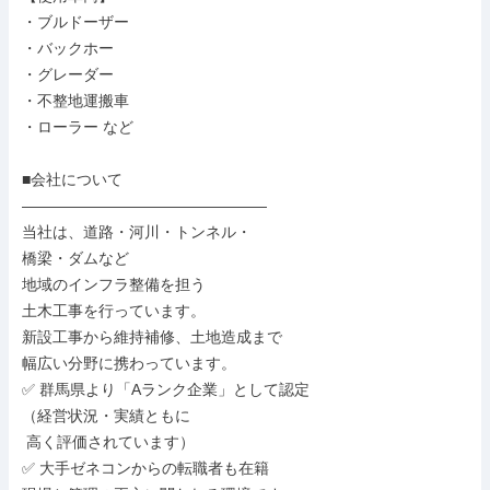
・ブルドーザー

・バックホー

・グレーダー

・不整地運搬車

・ローラー など

■会社について

――――――――――――――――

当社は、道路・河川・トンネル・

橋梁・ダムなど

地域のインフラ整備を担う

土木工事を行っています。

新設工事から維持補修、土地造成まで

幅広い分野に携わっています。

✅ 群馬県より「Aランク企業」として認定

（経営状況・実績ともに

 高く評価されています）

✅ 大手ゼネコンからの転職者も在籍
