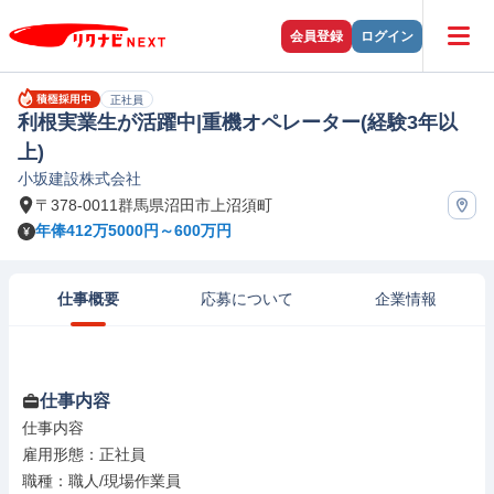
会員登録
ログイン
正社員
利根実業生が活躍中|重機オペレーター(経験3年以
上)
小坂建設株式会社
〒378-0011群馬県沼田市上沼須町
年俸412万5000円～600万円
仕事概要
応募について
企業情報
仕事内容
仕事内容

雇用形態：正社員

職種：職人/現場作業員
