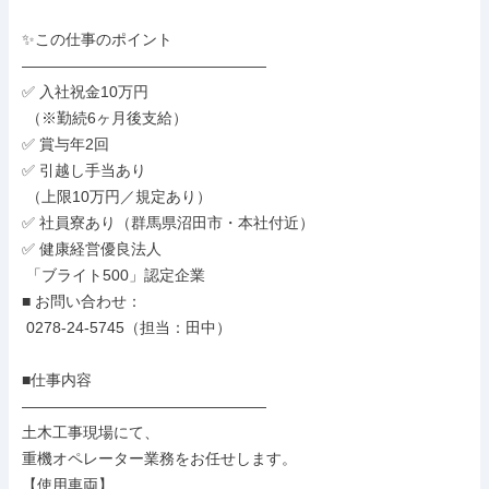
✨この仕事のポイント

――――――――――――――――

✅ 入社祝金10万円

 （※勤続6ヶ月後支給）

✅ 賞与年2回

✅ 引越し手当あり

 （上限10万円／規定あり）

✅ 社員寮あり（群馬県沼田市・本社付近）

✅ 健康経営優良法人

 「ブライト500」認定企業

■ お問い合わせ：

 0278-24-5745（担当：田中）

■仕事内容

――――――――――――――――

土木工事現場にて、

重機オペレーター業務をお任せします。

【使用車両】
