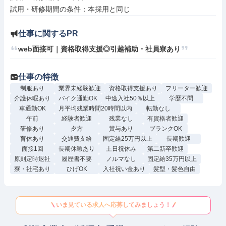
仕事に関するPR
web面接可｜資格取得支援◎引越補助・社員寮あり
仕事の特徴
制服あり
業界未経験歓迎
資格取得支援あり
フリーター歓迎
介護休暇あり
バイク通勤OK
中途入社50％以上
学歴不問
車通勤OK
月平均残業時間20時間以内
転勤なし
午前
経験者歓迎
残業なし
有資格者歓迎
研修あり
夕方
賞与あり
ブランクOK
育休あり
交通費支給
固定給25万円以上
長期歓迎
面接1回
長期休暇あり
土日祝休み
第二新卒歓迎
原則定時退社
履歴書不要
ノルマなし
固定給35万円以上
寮・社宅あり
ひげOK
入社祝い金あり
髪型・髪色自由
いま見ている求人へ応募してみましょう！