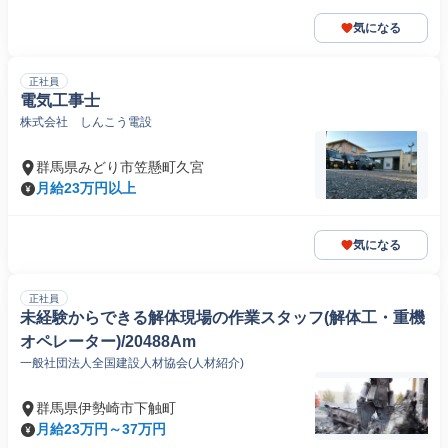
気になる
正社員
電気工事士
株式会社 しんこう電設
群馬県みどり市笠懸町久宮
月給23万円以上
気になる
正社員
未経験からできる解体現場の作業スタッフ(解体工・重機
オペレーター)/20488Am
一般社団法人全国建設人材協会(人材紹介)
群馬県伊勢崎市下触町
月給23万円～37万円