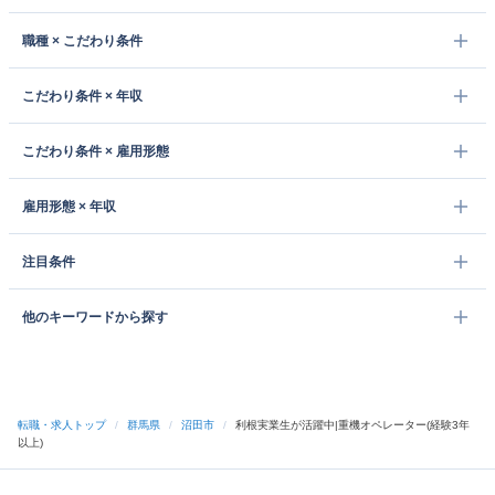
職種 × こだわり条件
こだわり条件 × 年収
こだわり条件 × 雇用形態
雇用形態 × 年収
注目条件
他のキーワードから探す
転職・求人トップ
/
群馬県
/
沼田市
/
利根実業生が活躍中|重機オペレーター(経験3年
以上)