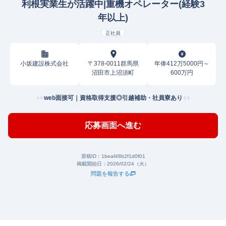
利根実業生が活躍中|重機オペレーター(経験3
年以上)
正社員
小坂建設株式会社
〒378-0011群馬県
年俸412万5000円～
沼田市上沼須町
600万円
web面接可｜資格取得支援◎引越補助・社員寮あり
応募画面へ進む
原稿ID：
1beaf48b2f1d0f01
掲載開始日：
2026/02/24（火）
問題を報告する