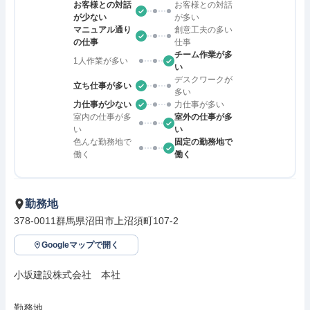
お客様との対話
お客様との対話
が少ない
が多い
マニュアル通り
創意工夫の多い
の仕事
仕事
チーム作業が多
1人作業が多い
い
デスクワークが
立ち仕事が多い
多い
力仕事が少ない
力仕事が多い
室内の仕事が多
室外の仕事が多
い
い
色んな勤務地で
固定の勤務地で
働く
働く
勤務地
378-0011群馬県沼田市上沼須町107-2
Googleマップで開く
小坂建設株式会社　本社

勤務地
