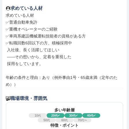
求めている人材
求めている人材

✅普通自動車免許

✅重機オペレーターのご経験

✅車両系建設機械運転技能者の資格がある方

✅転職回数6回以下の方、積極採用中

 入社後、長く活躍してほしい

 ——その想いから、定着を重視した

 採用をしています。

年齢の条件と理由：あり（例外事由1号・65歳未満（定年のた
め））
職場環境・雰囲気
多い年齢層
10
20
30
40
代
代
代
代
50
60
70
代
代
代〜
特徴・ポイント