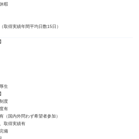
休暇

（取得実績年間平均日数15日）


厚生



制度

度有

有（国内外問わず希望者参加）

、取得実績有

完備


