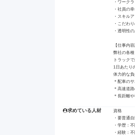
・ワークラ
・社員の幸
・スキルア
・こだわり
・透明性の
【仕事内容
弊社の各種
トラックで
1日あたり
体力的な負
＊配車のサ
＊高速道路
＊長距離や
求めている人材
資格

・要普通自
・学歴：不
・経験：不問