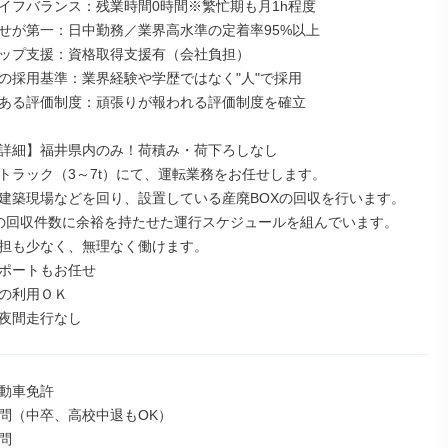
イフバランス：残業時間0時間※繁忙期も月1h程度

せが第一：日中勤務／業界高水準の定着率95%以上

ップ支援：資格取得支援有（会社負担）

の採用基準：業界経験や学歴ではなく"人"で採用

ある評価制度：頑張りが報われる評価制度を確立

詳細】福井県内のみ！荷積み・荷下ろしなし

トラック（3～7t）にて、運転業務をお任せします。

建築現場などを回り、設置している産廃BOXの回収を行います。

の回収件数に余裕を持たせた運行スケジュールを組んでいます。

担も少なく、無理なく働けます。

ポートもお任せ

の利用ＯＫ

夜間走行なし
動車免許

問（中卒、高校中退もOK）


