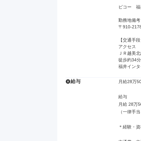
ビコー　福
勤務地備考

〒910-2
【交通手段】
アクセス

ＪＲ越美北
徒歩約34
福井インタ
給与
月給28万50
給与

月給 28万5
（一律手当
＊経験・資