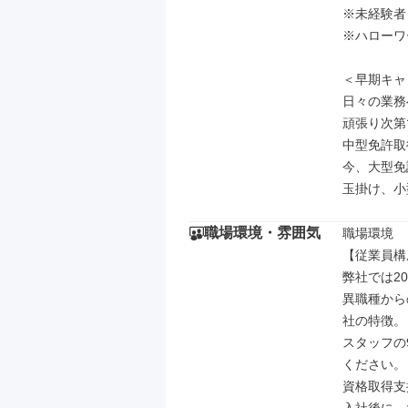
※未経験者
※ハローワ
＜早期キャ
日々の業務
頑張り次第
中型免許取得
今、大型免
玉掛け、小
職場環境・雰囲気
職場環境

【従業員構
弊社では20
異職種から
社の特徴。

スタッフの
ください。

資格取得支