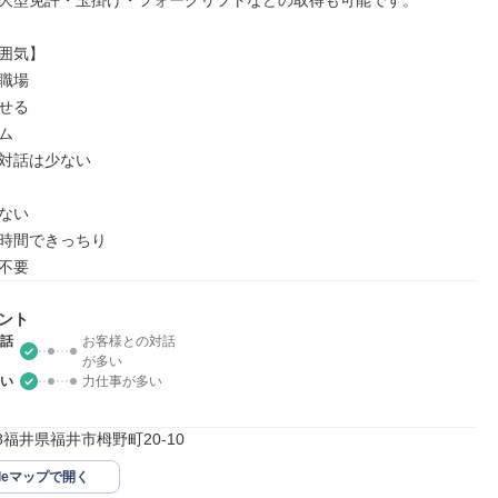
大型免許・玉掛け・フォークリフトなどの取得も可能です。

囲気】

職場

せる



対話は少ない

ない

時間できっちり

不要
ント
話
お客様との対話
が多い
い
力仕事が多い
178福井県福井市栂野町20-10
gleマップで開く