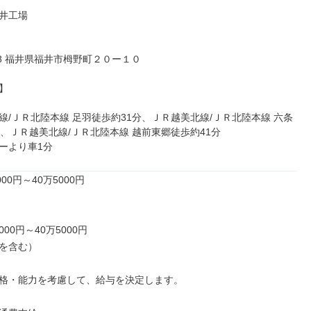
井工場

178 福井県福井市栂野町２０ー１０



線/ＪＲ北陸本線 足羽徒歩約31分、ＪＲ越美北線/ＪＲ北陸本線 六条
分、ＪＲ越美北線/ＪＲ北陸本線 越前東郷徒歩約41分

ーより車1分
00円～40万5000円

000円～40万5000円

を含む）

格・能力を考慮して、給与を決定します。
