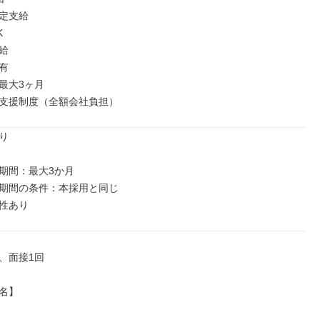
定支給







最大3ヶ月

支援制度（全額会社負担）


期間：最大3か月

期間の条件：本採用と同じ

、面接1回

名】
