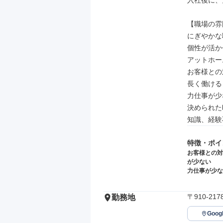
入社後に、
【職場の雰
にぎやかな
個性が活か
アットホーム
お客様との
長く働ける

力仕事が少
決められた
知識、経験
特徴・ポイ
お客様との対
が少ない
力仕事が少な
〒910-2
勤務地
Goo