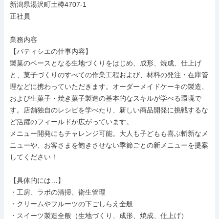
新潟県湯沢町土樽4707-1

正社員

業務内容

【パティシエの仕事内容】

製菓のベースとなる生地づくりをはじめ、成形、焼成、仕上げ
と、菓子づくりのすべての作業工程および、材料の発注・在庫管
理などに携わっていただきます。オーダーメイドケーキの製造、
および生菓子・焼き菓子製造の基本的なスキルが学べる環境で
す。店舗独自のレシピを学べたり、新しい商品開発に挑戦するな
ど活躍のフィールドが広がっています。

メニュー開発にもチャレンジ可能。大人も子どもも喜ぶ斬新なメ
ニューや、お客さまを飽きさせない季節ごとの新メニューを提案
してください！

【具体的には…】

・工房、ラボの清掃、衛生管理

・クリームやフルーツの下ごしらえ全般

・スイーツ製造全般（生地づくり、成形、焼成、仕上げ）
