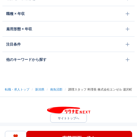
職種 × 年収
雇用形態 × 年収
注目条件
他のキーワードから探す
転職・求人トップ
/
新潟県
/
南魚沼郡
/
調理スタッフ 料理長 株式会社エンゼル 湯沢町
サイトトップへ
中途採用をご検討の企業様
利用規約・プライバシーポリシー
サイトマップ
ヘルプ・お問い合わせ