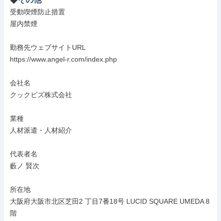
受動喫煙防止措置

屋内禁煙

勤務先ウェブサイトURL

https://www.angel-r.com/index.php

会社名

クックビズ株式会社

業種

人材派遣・人材紹介

代表者名

藪ノ 賢次

所在地

大阪府大阪市北区芝田2 丁目7番18号 LUCID SQUARE UMEDA 8 
階
