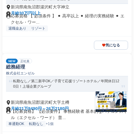
新潟県南魚沼郡湯沢町大字神立
月給30万円以上
応募資格 【 必須条件 】 ⚫︎ 高卒以上 ⚫︎ 経理の実務経験 ⚫︎ エ
クセル・ワー...
退職金あり
リゾート
気になる
NEW
正社員
総務経理
株式会社エンゼル
転勤なし／第二新卒OK／子育て応援リゾートホテル／年間休日12
0日！上場企業グループ
新潟県南魚沼郡湯沢町大字土樽
月給21万8490円～26万2180円
【応募資格】 【必須要件】 事務経験者 基本的なパソコンスキ
ル（エクセル・ワード） 普...
車通勤OK
転勤なし
+1個