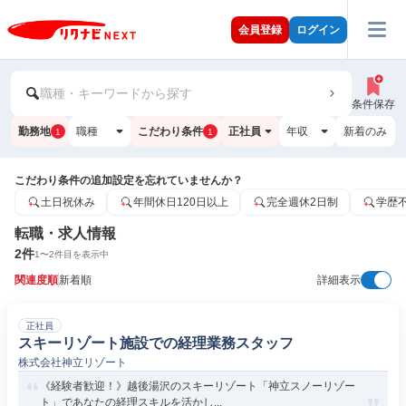
会員登録
ログイン
職種・キーワードから探す
条件保存
勤務地
職種
こだわり条件
正社員
年収
新着のみ
1
1
こだわり条件の追加設定を忘れていませんか？
土日祝休み
年間休日120日以上
完全週休2日制
学歴
転職・求人情報
2
件
1
〜
2
件目を表示中
関連度順
新着順
詳細表示
正社員
スキーリゾート施設での経理業務スタッフ
株式会社神立リゾート
《経験者歓迎！》越後湯沢のスキーリゾート「神立スノーリゾー
ト」であなたの経理スキルを活かし...