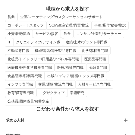
職種から求人を探す
営業
企画/マーケティング/カスタマーサクセス/サポート
コーポレートスタッフ
SCM/生産管理/購買/物流
事務/受付/秘書/翻訳
小売販売/流通
サービス/接客
飲食
コンサル/士業/リサーチャー
IT
クリエイティブ/デザイン職
建築/土木/プラント専門職
不動産専門職
機械/電気/電子製品専門職
化学/素材専門職
化粧品/トイレタリー/日用品/アパレル専門職
医薬品専門職
医療機器/理化学機器専門職
医療/福祉専門職
金融専門職
食品/香料/飼料専門職
出版/メディア/芸能/エンタメ専門職
インフラ専門職
交通/運輸/物流専門職
人材サービス専門職
教育/保育専門職
エグゼクティブ
学術研究
公務員/団体職員/農林水産
こだわり条件から求人を探す
求める人材