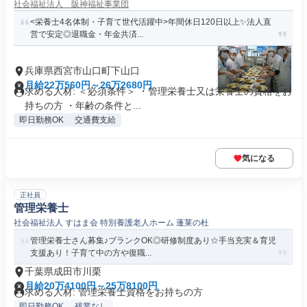
社会福祉法人 阪神福祉事業団
<栄養士4名体制・子育て世代活躍中>年間休日120日以上✨法人直
営で安定◎退職金・年金共済...
兵庫県西宮市山口町下山口
月給22万560円～26万2680円
求める人材: ＜必須条件＞ ・管理栄養士又は栄養士の資格をお
持ちの方 ・年齢の条件と...
即日勤務OK
交通費支給
気になる
正社員
管理栄養士
社会福祉法人 すはま会 特別養護老人ホーム 蓬莱の杜
管理栄養士さん募集♪ブランクOK◎研修制度あり☆手当充実＆育児
支援あり！子育て中の方や復職...
千葉県成田市川栗
月給20万4100円～25万8100円
求める人材: 管理栄養士資格をお持ちの方
即日勤務OK
残業なし