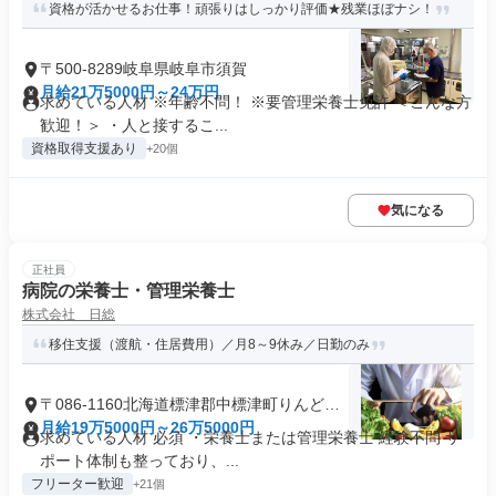
資格が活かせるお仕事！頑張りはしっかり評価★残業ほぼナシ！
〒500-8289岐阜県岐阜市須賀
月給21万5000円～24万円
求めている人材 ※年齢不問！ ※要管理栄養士免許 ＜こんな方
歓迎！＞ ・人と接するこ...
資格取得支援あり
+20個
気になる
正社員
病院の栄養士・管理栄養士
株式会社 日総
移住支援（渡航・住居費用）／月8～9休み／日勤のみ
〒086-1160北海道標津郡中標津町りんどう
町
月給19万5000円～26万5000円
求めている人材 必須 ・栄養士または管理栄養士 経験不問 サ
ポート体制も整っており、...
フリーター歓迎
+21個