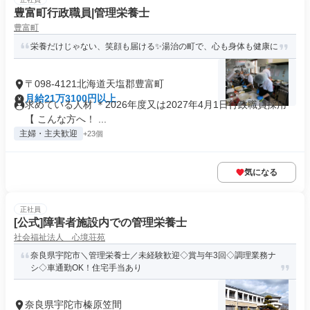
豊富町行政職員|管理栄養士
豊富町
栄養だけじゃない、笑顔も届ける✨湯治の町で、心も身体も健康に
〒098-4121北海道天塩郡豊富町
月給21万3100円以上
求めている人材 ＊2026年度又は2027年4月1日行政職員採用
【 こんな方へ！ ...
主婦・主夫歓迎
+23個
気になる
正社員
[公式]障害者施設内での管理栄養士
社会福祉法人 心境荘苑
奈良県宇陀市＼管理栄養士／未経験歓迎◇賞与年3回◇調理業務ナ
シ◇車通勤OK！住宅手当あり
奈良県宇陀市榛原笠間