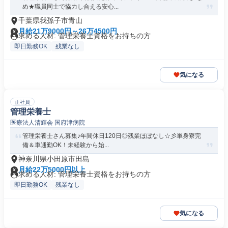
め★職員同士で協力し合える安心...
千葉県我孫子市青山
月給21万9000円～26万4500円
求める人材: 管理栄養士資格をお持ちの方
即日勤務OK
残業なし
気になる
正社員
管理栄養士
医療法人清輝会 国府津病院
管理栄養士さん募集♪年間休日120日◎残業ほぼなし☆彡単身寮完
備＆車通勤OK！未経験から始...
神奈川県小田原市田島
月給22万5000円以上
求める人材: 管理栄養士資格をお持ちの方
即日勤務OK
残業なし
気になる