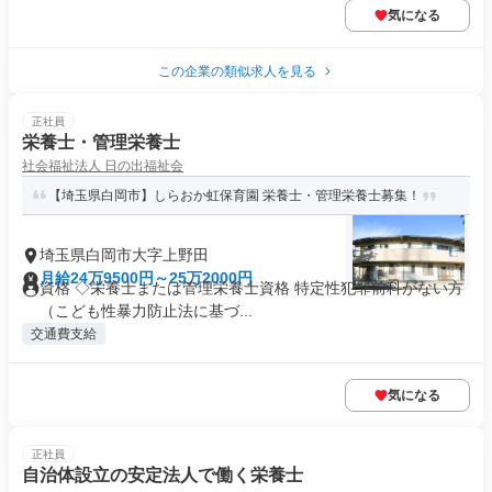
気になる
この企業の類似求人を見る
正社員
栄養士・管理栄養士
社会福祉法人 日の出福祉会
【埼玉県白岡市】しらおか虹保育園 栄養士・管理栄養士募集！
埼玉県白岡市大字上野田
月給24万9500円～25万2000円
資格 ◇栄養士または管理栄養士資格 特定性犯罪前科がない方
（こども性暴力防止法に基づ...
交通費支給
気になる
正社員
自治体設立の安定法人で働く栄養士