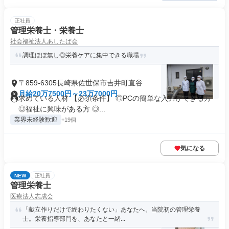
正社員
管理栄養士・栄養士
社会福祉法人あしたば会
調理ほぼ無し◎栄養ケアに集中できる職場
〒859-6305長崎県佐世保市吉井町直谷
月給20万7500円～23万7000円
求めている人材 【必須条件】 ◎PCの簡単な入力ができる方
◎福祉に興味がある方 ◎...
業界未経験歓迎
+19個
気になる
NEW
正社員
管理栄養士
医療法人志成会
「献立作りだけで終わりたくない」あなたへ。当院初の管理栄養
士。栄養指導部門を、あなたと一緒...