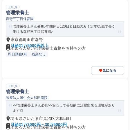
正社員
管理栄養士
森野三丁目保育園
管理栄養士さん募集♪年間休日120日＆日勤のみ！定年65歳で長く
働ける森野三丁目保育園♪
東京都町田市森野
月給21万5000円以上
求める人材: 管理栄養士資格をお持ちの方
即日勤務OK
残業なし
気になる
正社員
管理栄養士
医療法人興仁会大和田病院
<<管理栄養士さん必見>>安心して長期的に活躍出来る環境があり
ます◎
埼玉県さいたま市見沼区大和田町
月給21万3000円～30万5000円
求める人材: 管理栄養士資格をお持ちの方