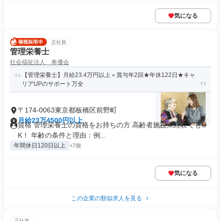
気になる
正社員
管理栄養士
社会福祉法人 奉優会
【管理栄養士】月給23.4万円以上＋賞与年2回★年休122日★キャ
リアUPのサポート万全
〒174-0063東京都板橋区前野町
月給23万4500円以上
資格 管理栄養士の資格をお持ちの方 高齢者施設未経験でもO
K！ 年齢の条件と理由：例...
年間休日120日以上
+7個
気になる
この企業の類似求人を見る
正社員