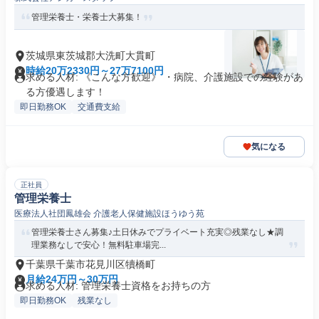
管理栄養士・栄養士大募集！
茨城県東茨城郡大洗町大貫町
時給20万2330円～27万7100円
求める人材: 《こんな方歓迎》 ・病院、介護施設での経験があ
る方優遇します！
即日勤務OK
交通費支給
気になる
正社員
管理栄養士
医療法人社団鳳雄会 介護老人保健施設ほうゆう苑
管理栄養士さん募集♪土日休みでプライベート充実◎残業なし★調
理業務なしで安心！無料駐車場完...
千葉県千葉市花見川区犢橋町
月給24万円～30万円
求める人材: 管理栄養士資格をお持ちの方
即日勤務OK
残業なし