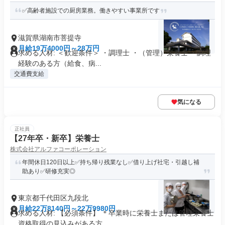
✅高齢者施設での厨房業務。働きやすい事業所です
滋賀県湖南市菩提寺
月給19万4000円～28万円
求める人材: ＜歓迎条件＞ ・調理士 ・（管理）栄養士 ・調理
経験のある方（給食、病...
交通費支給
気になる
正社員
【27年卒・新卒】栄養士
株式会社アルファコーポレーション
年間休日120日以上✅持ち帰り残業なし✅借り上げ社宅・引越し補
助あり✅研修充実◎
東京都千代田区九段北
月給22万8140円～22万9980円
求める人材: 【必須条件】 ＊卒業時に栄養士または管理栄養士
資格取得の見込みがある方...