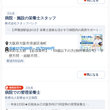
気になる
正社員
病院・施設の栄養士スタッフ
株式会社スタッフバンク
【JR難波駅徒歩1分】栄養士資格を活かす◎病院内の厨房サポート
大阪府大阪市浪速区湊町
月給23万500円～25万5500円
求める人材: 【必須条件】 ・59歳以下の方(例外事由1号) ・学
歴不問 ・経験不問...
駅近5分以内
気になる
正社員
病院での管理栄養士
医療法人彰療会大正病院
年休123日★日祝休み◎大阪市内17:00定時の管理栄養士