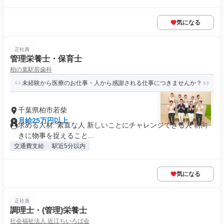
気になる
正社員
管理栄養士・保育士
柏の葉駅前歯科
未経験から医療のお仕事・人から感謝される仕事につきませんか？
千葉県柏市若柴
月給25万円以上
求める人材: 素直な人 新しいことにチャレンジできる人 前向
きに物事を捉えること...
交通費支給
駅近5分以内
気になる
正社員
調理士・(管理)栄養士
社会福祉法人 近江ちいろば会