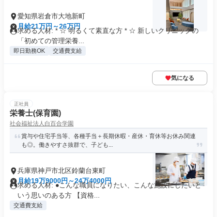
愛知県岩倉市大地新町
月給21万円～26万円
求める人材: * ☆ 明るくて素直な方 * ☆ 新しいクリニックの
「初めての管理栄養...
即日勤務OK
交通費支給
気になる
正社員
栄養士(保育園)
社会福祉法人白百合学園
賞与や住宅手当等、各種手当＋長期休暇・産休・育休等お休み関連
も◎。働きやすさ抜群で、子ども...
兵庫県神戸市北区鈴蘭台東町
月給19万9000円～24万4000円
求める人材: ●こんな職員になりたい、こんな施設にしたいと
いう思いのある方 【資格...
交通費支給