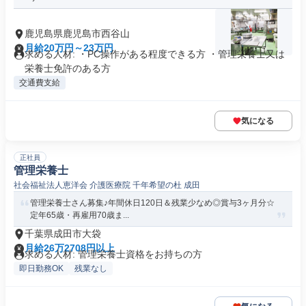
鹿児島県鹿児島市西谷山
月給20万円～23万円
求める人材: ・PC操作がある程度できる方 ・管理栄養士又は
栄養士免許のある方
交通費支給
気になる
正社員
管理栄養士
社会福祉法人恵洋会 介護医療院 千年希望の杜 成田
管理栄養士さん募集♪年間休日120日＆残業少なめ◎賞与3ヶ月分☆
定年65歳・再雇用70歳ま...
千葉県成田市大袋
月給26万2708円以上
求める人材: 管理栄養士資格をお持ちの方
即日勤務OK
残業なし