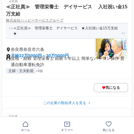
正社員
≪正社員≫ 管理栄養士 デイサービス 入社祝い金15
万支給
株式会社ハッピーサービスグループ
≪正社員≫ 管理栄養士 デイサービス ★入社祝い金15万支給
★
奈良県奈良市六条
月給22万5000円～30万5000円
資格・経験 管理栄養士 経験５年以上 簡単なパソコン操作 普
通自動車運転免許
主婦・主夫歓迎
+9個
気になる
この企業の類似求人を見る
正社員
栄養士
株式会社京料理花萬
ホーム
オファー
気になる