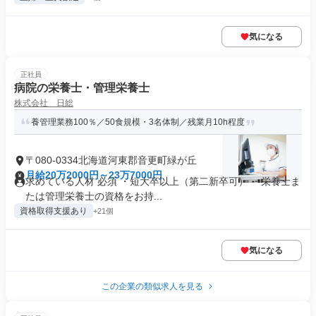
気になる
正社員
病院の栄養士・管理栄養士
株式会社 日総
養管理業務100％／50食規模・3名体制／残業月10h程度
〒080-0334北海道河東郡音更町緑が丘
月給20万2000円～23万7000円
求めている人材 必須 ・短大卒以上（第二新卒可） ・栄養士ま
たは管理栄養士の資格をお持...
資格取得支援あり
+21個
気になる
この企業の類似求人を見る