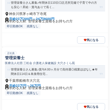
管理栄養士さん募集♪年間休日110日◎託児所完備で子育て中の方
も安心！昇給・賞与ありで長く...
神奈川県茅ヶ崎市下寺尾
月給23万200円～24万8600円
求める人材: 管理栄養士資格をお持ちの方
即日勤務OK
残業なし
気になる
正社員
管理栄養士
医療法人社団 三松会 介護老人保健施設 大穴さくら苑
管理栄養士さん募集♪賞与4.00ヶ月分で高待遇◎残業ほぼなし★年
間休日114日＆単身用住宅...
千葉県船橋市大穴北
月給23万円～26万円
求める人材: 管理栄養士資格をお持ちの方
即日勤務OK
残業なし
気になる