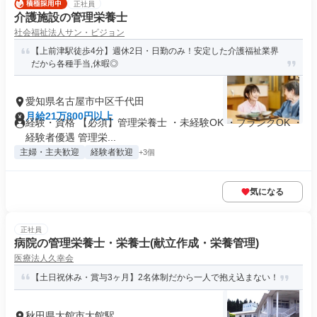
正社員
介護施設の管理栄養士
社会福祉法人サン・ビジョン
【上前津駅徒歩4分】週休2日・日勤のみ！安定した介護福祉業界
だから各種手当,休暇◎
愛知県名古屋市中区千代田
月給21万800円以上
経験・資格 【必須】管理栄養士 ・未経験OK ・ブランクOK ・
経験者優遇 管理栄...
主婦・主夫歓迎
経験者歓迎
+3個
気になる
正社員
病院の管理栄養士・栄養士(献立作成・栄養管理)
医療法人久幸会
【土日祝休み・賞与3ヶ月】2名体制だから一人で抱え込まない！
秋田県大館市大館駅