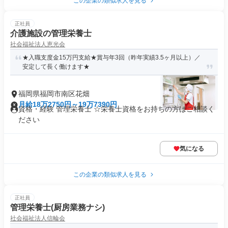
この企業の類似求人を見る
正社員
介護施設の管理栄養士
社会福祉法人恵光会
★入職支度金15万円支給★賞与年3回（昨年実績3.5ヶ月以上）／
安定して長く働けます★
福岡県福岡市南区花畑
月給18万2750円～19万7390円
資格・経験 管理栄養士 ☆栄養士資格をお持ちの方はご相談く
ださい
気になる
この企業の類似求人を見る
正社員
管理栄養士(厨房業務ナシ)
社会福祉法人信輪会