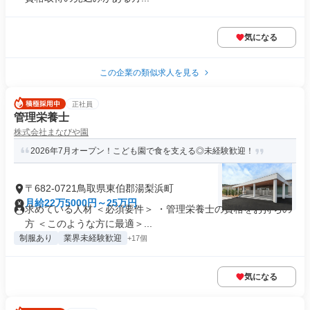
気になる
この企業の類似求人を見る
正社員
管理栄養士
株式会社まなびや園
2026年7月オープン！こども園で食を支える◎未経験歓迎！
〒682-0721鳥取県東伯郡湯梨浜町
月給22万5000円～25万円
求めている人材 ＜必須要件＞ ・管理栄養士の資格をお持ちの
方 ＜このような方に最適＞...
制服あり
業界未経験歓迎
+17個
気になる