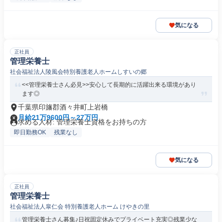
気になる
正社員
管理栄養士
社会福祉法人陵風会特別養護老人ホームしすいの郷
<<管理栄養士さん必見>>安心して長期的に活躍出来る環境があり
ます◎
千葉県印旛郡酒々井町上岩橋
月給21万9600円～27万円
求める人材: 管理栄養士資格をお持ちの方
即日勤務OK
残業なし
気になる
正社員
管理栄養士
社会福祉法人皐仁会 特別養護老人ホーム けやきの里
管理栄養士さん募集♪日祝固定休みでプライベート充実◎残業少な