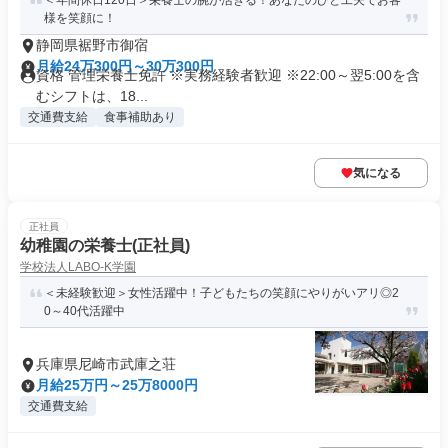
＜年間休日120日＞栄養士の腕が活きる！あなたのひと工夫でお客
様を笑顔に！
静岡県裾野市御宿
月給24万300円～30万300円
資格 管理栄養士免許 ※実務経験者歓迎 ※22:00～翌5:00を含
むシフトは、18...
交通費支給
食事補助あり
気になる
正社員
幼稚園の栄養士(正社員)
学校法人LABO-K学園
＜未経験歓迎＞女性活躍中！子どもたちの笑顔にやりがいアリ◎2
0～40代活躍中
兵庫県尼崎市武庫之荘
月給25万円～25万8000円
交通費支給