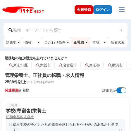
会員登録
ログイン
職種・キーワードから探す
勤務地
職種
こだわり条件
正社員
年収
新着のみ
勤務地の追加設定を忘れていませんか？
東京23区
大阪市
名古屋市
東京都
横浜市
管理栄養士、正社員の転職・求人情報
2568
件以上
1
〜
100
件目を表示中
関連度順
新着順
詳細表示
正社員
学校(寄宿舎)栄養士
明和食品株式会社
福祉学校の子どもたちの成長を感じられるやりがいのあるお仕事で
す！