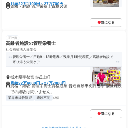
月給22万1100円～27万700円
資格・経験 管理栄養士資格必須
気になる
正社員
高齢者施設の管理栄養士
社会福祉法人蓬愛会
管理栄養士／日勤9～18時勤務／残業月1時間程度／高齢者施設で
寄り添う栄養ケア
栃木県宇都宮市砥上町
月給22万6000円～27万7000円
資格・経験 管理栄養士資格必須 普通自動車免許必須 福祉施設
での経験は問いません。
業界未経験歓迎
経験不問
+2個
気になる