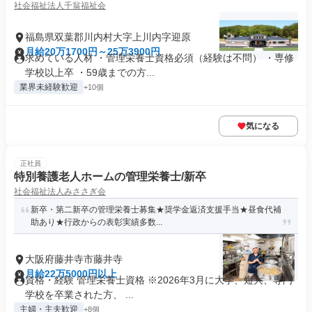
社会福祉法人千翁福祉会
福島県双葉郡川内村大字上川内字迎原
月給20万1700円～25万3900円
求めている人材 ・管理栄養士資格必須（経験は不問） ・専修
学校以上卒 ・59歳までの方...
業界未経験歓迎
+10個
気になる
正社員
特別養護老人ホームの管理栄養士/新卒
社会福祉法人みささぎ会
新卒・第二新卒の管理栄養士募集★奨学金返済支援手当★昼食代補
助あり★行政からの表彰実績多数...
大阪府藤井寺市藤井寺
月給22万5000円以上
資格・経験 管理栄養士資格 ※2026年3月に大学、短大、専門
学校を卒業された方、 ...
主婦・主夫歓迎
+8個