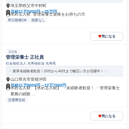
埼玉県秩父市中村町
月給21万5000円～25万円
求める人材: 管理栄養士資格をお持ちの方
即日勤務OK
残業なし
気になる
正社員
管理栄養士 正社員
社会福祉法人 光寿福祉会 光寿苑
業界未経験者歓迎！20代から40代まで幅広い方が活躍中！
山口県光市室積沖田
月給21万8000円～22万7000円
求める人材: 【求める人材】 ・未経験者歓迎！ ・管理栄養士
業務の経験 ...
交通費支給
気になる