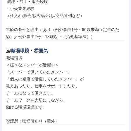
 調理・加工・販売経験

・小売業界経験

（仕入れ/販売/接客/品出し/商品陳列など）

年齢の条件と理由：あり（例外事由1号・60歳未満（定年のた
め）／例外事由2号・18歳以上（労働基準法））
職場環境・雰囲気
職場環境

＜様々なメンバーが活躍中＞

「スーパーで働いていたメンバー」

「個人の精店で活躍していたメンバー」が

教えあったり、仕事をサポートしたり、

チームになって働きます。

チームワークを大切にしながら、

働ける職場環境です。

喫煙所：喫煙所あり（屋外）