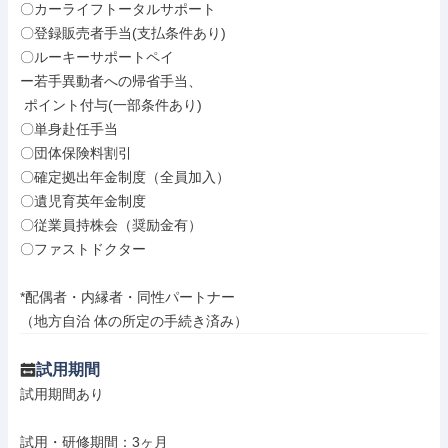
〇カーライフトータルサポート

〇登録販売者手当(支払条件あり)

〇ルーキーサポートペイ

ー若手異動者への帰省手当、

 ポイント付与(一部条件あり)

〇単身赴任手当

〇団体保険料割引

〇確定拠出年金制度（全員加入）

〇遺児育英年金制度

〇従業員持株会（奨励金有）

〇ファストドクター

*配偶者・内縁者・同性パートナー

（地方自治 体の所定の手続き済み）
試用期間
試用期間あり

試用・研修期間：3ヶ月
