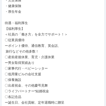
・労災保険

・健康保険

・厚生年金

待遇・福利厚生

【福利厚生】

＜社員の「働き方」を全力でサポート！＞

〇従業員優待

ーポイント優待、通信教育、英会話、

 旅行などその他多数！

〇産前産後休業、育児・介護休業

ー男女取得実績あり

〇家事代行・ベビーシッター

〇低用量ピルの会社支援

〇保養施設

〇出産祝金、その他慶弔見舞

〇ライフパートナー*結婚祝金

〇各記念品

ー誕生日、会社貢献、定年退職時に贈呈
