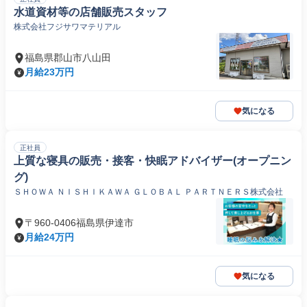
水道資材等の店舗販売スタッフ
株式会社フジサワマテリアル
福島県郡山市八山田
月給23万円
気になる
正社員
上質な寝具の販売・接客・快眠アドバイザー(オープニン
グ)
ＳＨＯＷＡ ＮＩＳＨＩＫＡＷＡ ＧＬＯＢＡＬ ＰＡＲＴＮＥＲＳ株式会社
〒960-0406福島県伊達市
月給24万円
気になる