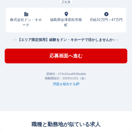
正社員
株式会社ドン・キホ
福島県会津若松市南
月給31万円～47万円
ーテ
町
【エリア限定採用】経験をドン・キホーテで活かしませんか♪
応募画面へ進む
原稿ID：
173c01ea6539adbb
掲載開始日：
2025/11/21（金）
問題を報告する
職種と勤務地が似ている求人