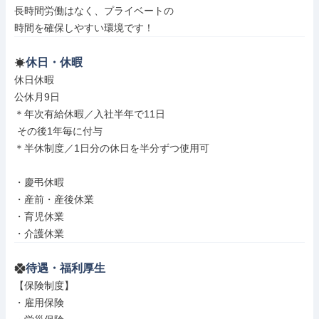
長時間労働はなく、プライベートの

時間を確保しやすい環境です！
休日・休暇
休日休暇

公休月9日

＊年次有給休暇／入社半年で11日

 その後1年毎に付与

＊半休制度／1日分の休日を半分ずつ使用可

・慶弔休暇

・産前・産後休業

・育児休業

・介護休業
待遇・福利厚生
【保険制度】

・雇用保険
