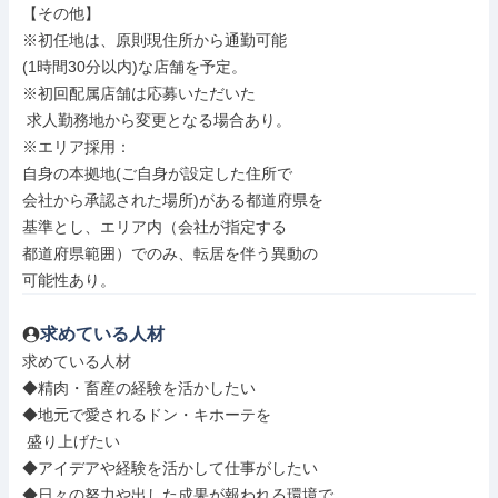
【その他】

※初任地は、原則現住所から通勤可能

(1時間30分以内)な店舗を予定。

※初回配属店舗は応募いただいた

 求人勤務地から変更となる場合あり。

※エリア採用：

自身の本拠地(ご自身が設定した住所で

会社から承認された場所)がある都道府県を

基準とし、エリア内（会社が指定する

都道府県範囲）でのみ、転居を伴う異動の

可能性あり。
求めている人材
求めている人材

◆精肉・畜産の経験を活かしたい

◆地元で愛されるドン・キホーテを

 盛り上げたい

◆アイデアや経験を活かして仕事がしたい

◆日々の努力や出した成果が報われる環境で
