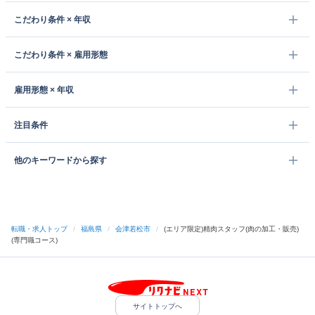
こだわり条件 × 年収
こだわり条件 × 雇用形態
雇用形態 × 年収
注目条件
他のキーワードから探す
転職・求人トップ
/
福島県
/
会津若松市
/
(エリア限定)精肉スタッフ(肉の加工・販売)
(専門職コース)
サイトトップへ