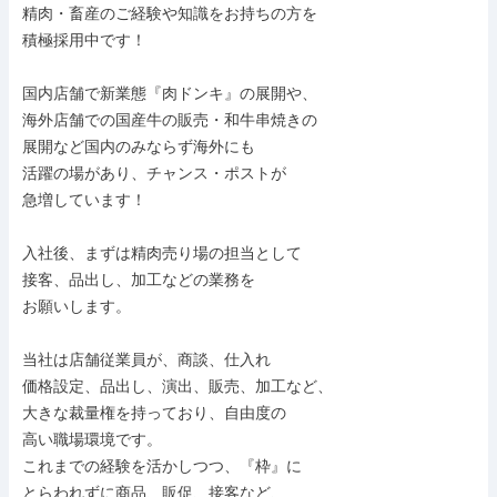
精肉・畜産のご経験や知識をお持ちの方を

積極採用中です！

国内店舗で新業態『肉ドンキ』の展開や、

海外店舗での国産牛の販売・和牛串焼きの

展開など国内のみならず海外にも

活躍の場があり、チャンス・ポストが

急増しています！

入社後、まずは精肉売り場の担当として

接客、品出し、加工などの業務を

お願いします。

当社は店舗従業員が、商談、仕入れ

価格設定、品出し、演出、販売、加工など、

大きな裁量権を持っており、自由度の

高い職場環境です。

これまでの経験を活かしつつ、『枠』に

とらわれずに商品、販促、接客など、
