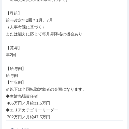
【昇給】

給与改定年2回＊1月、7月

（人事考課に基づく）

または能力に応じて毎月昇降格の機会あり

【賞与】

年2回

【給与例】

給与例

【年収例】

※以下は全国転勤対象者の金額になります。

◆生鮮売場責任者

 466万円／月給31.5万円

◆エリアカテゴリーリーダー

 702万円／月給47.5万円