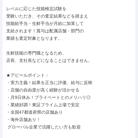
レベルに応じた技能検定試験を

受験いただき、その査定結果などを踏まえ

技能給手当・生鮮手当が月給に加算して

支給されます！賞与は配属店舗・部門の

業績も査定対象となります。

生鮮技能の専門職となるため、

店長、支社長などになることはできません。

★アピールポイント：

・実力主義！結果を正当に評価、給与に反映

・店舗の自由度が高く経験が活かせる

・月9日休み！プライベートとのメリハリ◎

・業績好調！東証プライム上場で安定

・全国47都道府県の店舗あり

・海外店舗あり！

 グローバル企業で活躍したい方も歓迎
