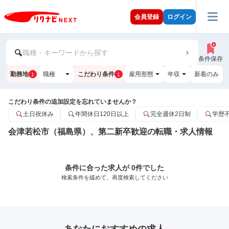
会員登録
ログイン
職種・キーワードから探す
条件保存
勤務地
職種
こだわり条件
雇用形態
年収
新着のみ
1
1
こだわり条件の追加設定を忘れていませんか？
土日祝休み
年間休日120日以上
完全週休2日制
学歴
会津若松市（福島県）、第二新卒歓迎の転職・求人情報
条件に合った求人が 0件でした
検索条件を緩めて、再度検索してください