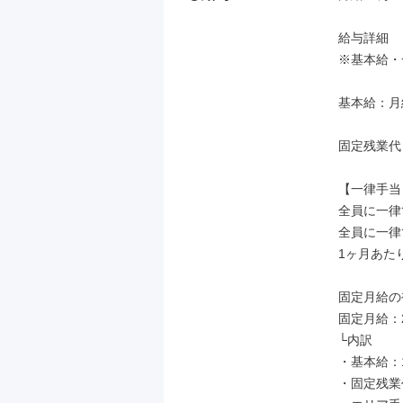
給与詳細

※基本給・
基本給：月給 
固定残業代
【一律手当】
全員に一律
全員に一律
1ヶ月あたり1
固定月給の補
固定月給：21
└内訳

・基本給：11
・固定残業代