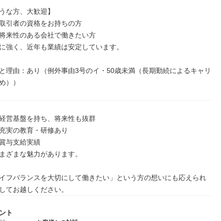
うな方、大歓迎】

取引者の資格をお持ちの方

将来性のある会社で働きたい方

に強く、近年も業績は安定しています。

と理由：あり（例外事由3号のイ・50歳未満（長期勤続によるキャリ
め））
経営基盤を持ち、将来性も抜群

充実の教育・研修あり

賞与支給実績

まざまな魅力があります。

イフバランスを大切にして働きたい」という方の想いにも応えられ
してお越しください。
ント