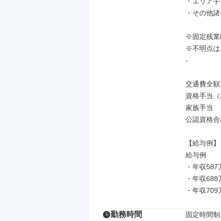
・エリア手
・その他諸手
※固定残業
※不明点は
-

交通費全額
資格手当（
家族手当

公認資格合
【給与例】

給与例

・年収587
・年収688
・年収70
勤務時間
固定時間制
