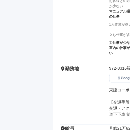
お客様との対
が少ない
マニュアル通
の仕事
1人作業が多
立ち仕事が多
力仕事が少な
室内の仕事が
い
972-83
勤務地
Goo
東建コーポ
【交通手段】
交通・アク
道下下車 徒
給与
月給21万62