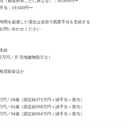
当（都道府県ごとに異なる）：35,800円〜

当：19,600円〜

時間を超過した場合は追加で残業手当を支給する

お問い合わせください

支給

2万円／月 宅地建物取引士）

格奨励金ほか

万円／29歳（固定給371万円＋諸手当＋賞与）

万円／41歳（固定給558万円＋諸手当＋賞与）

9万円／34歳（固定給564万円＋諸手当＋賞与）