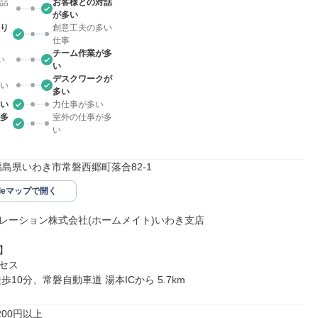
話
お客様との対話
が多い
り
創意工夫の多い
仕事
チーム作業が多
い
い
デスクワークが
い
多い
い
力仕事が多い
多
室外の仕事が多
い
16福島県いわき市常磐西郷町落合82-1
gleマップで開く
レーション株式会社(ホームメイト)いわき支店



セス

歩10分、常磐自動車道 湯本ICから 5.7km
00円以上
