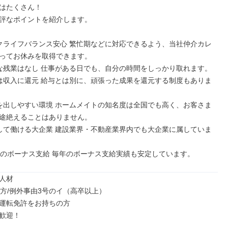
はたくさん！

評なポイントを紹介します。

クライフバランス安心 繁忙期などに対応できるよう、当社仲介カレ
ってお休みを取得できます。

な残業はなし 仕事がある日でも、自分の時間をしっかり取れます。

は収入に還元 給与とは別に、頑張った成果を還元する制度もありま
を出しやすい環境 ホームメイトの知名度は全国でも高く、お客さま
途絶えることはありません。

して働ける大企業 建設業界・不動産業界内でも大企業に属していま
回のボーナス支給 毎年のボーナス支給実績も安定しています。
人材

の方/例外事由3号のイ（高卒以上）

運転免許をお持ちの方

歓迎！
