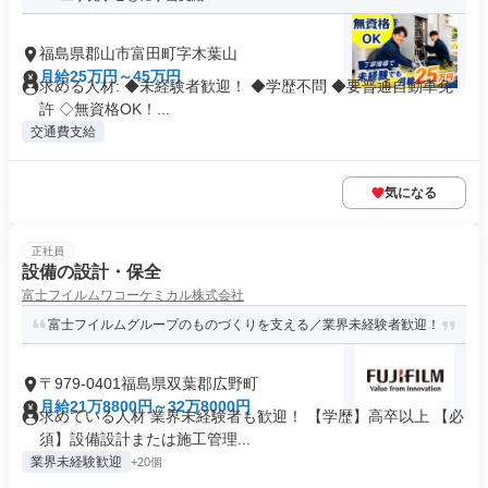
福島県郡山市富田町字木葉山
月給25万円～45万円
求める人材: ◆未経験者歓迎！ ◆学歴不問 ◆要普通自動車免
許 ◇無資格OK！...
交通費支給
気になる
正社員
設備の設計・保全
富士フイルムワコーケミカル株式会社
富士フイルムグループのものづくりを支える／業界未経験者歓迎！
〒979-0401福島県双葉郡広野町
月給21万8800円～32万8000円
求めている人材 業界未経験者も歓迎！ 【学歴】高卒以上 【必
須】設備設計または施工管理...
業界未経験歓迎
+20個