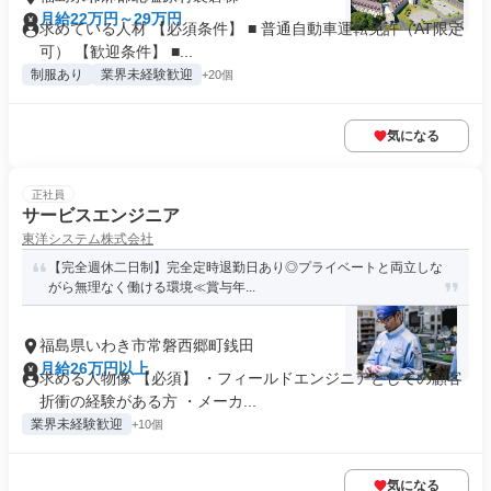
月給22万円～29万円
求めている人材 【必須条件】 ■ 普通自動車運転免許（AT限定
可） 【歓迎条件】 ■...
制服あり
業界未経験歓迎
+20個
気になる
正社員
サービスエンジニア
東洋システム株式会社
【完全週休二日制】完全定時退勤日あり◎プライベートと両立しな
がら無理なく働ける環境≪賞与年...
福島県いわき市常磐西郷町銭田
月給26万円以上
求める人物像 【必須】 ・フィールドエンジニアとしての顧客
折衝の経験がある方 ・メーカ...
業界未経験歓迎
+10個
気になる