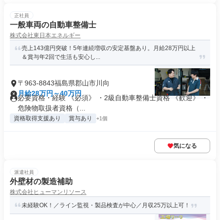
正社員
一般車両の自動車整備士
株式会社東日本エネルギー
売上143億円突破！5年連続増収の安定基盤あり。月給28万円以上
＆賞与年2回で生活も安心し...
〒963-8843福島県郡山市川向
月給28万円～40万円
必要資格・経験 《必須》 ・2級自動車整備士資格 《歓迎》 ・
危険物取扱者資格（...
資格取得支援あり
賞与あり
+1個
気になる
派遣社員
外壁材の製造補助
株式会社ヒューマンリソース
未経験OK！／ライン監視・製品検査が中心／月収25万以上可！