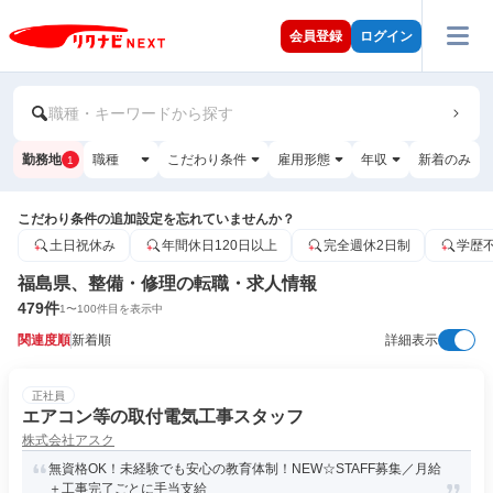
会員登録
ログイン
職種・キーワードから探す
勤務地
職種
こだわり条件
雇用形態
年収
新着のみ
1
こだわり条件の追加設定を忘れていませんか？
土日祝休み
年間休日120日以上
完全週休2日制
学歴
福島県、整備・修理の転職・求人情報
479
件
1
〜
100
件目を表示中
関連度順
新着順
詳細表示
正社員
エアコン等の取付電気工事スタッフ
株式会社アスク
無資格OK！未経験でも安心の教育体制！NEW☆STAFF募集／月給
＋工事完了ごとに手当支給