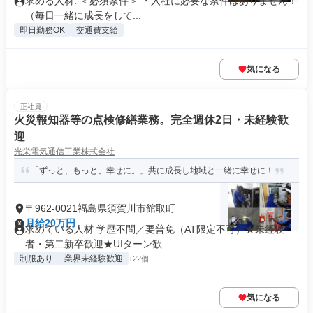
求める人材: ＜必須条件＞ ・入社に必要な条件はありません！
（毎日一緒に成長をして...
即日勤務OK
交通費支給
気になる
正社員
火災報知器等の点検修繕業務。完全週休2日・未経験歓
迎
光栄電気通信工業株式会社
「ずっと、もっと、幸せに。」共に成長し地域と一緒に幸せに！
〒962-0021福島県須賀川市館取町
月給20万円
求めている人材 学歴不問／要普免（AT限定不可）★未経験
者・第二新卒歓迎★UIターン歓...
制服あり
業界未経験歓迎
+22個
気になる