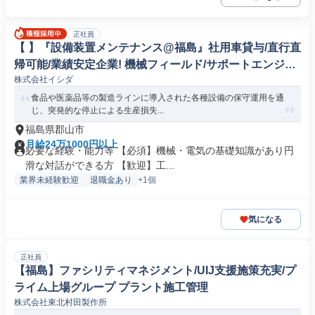
正社員
【 】『設備装置メンテナンス@福島』社用車貸与/直行直
帰可能/業績安定企業! 機械フィールド/サポートエンジニ
株式会社イシダ
ア
食品や医薬品等の製造ラインに導入された各種設備の保守運用を通
じ、突発的な停止による生産損失...
福島県郡山市
月給24万1000円以上
必要な経験・能力等 【必須】機械・電気の基礎知識があり円
滑な対話ができる方 【歓迎】工...
業界未経験歓迎
退職金あり
+1個
気になる
正社員
【福島】ファシリティマネジメント/UIJ支援施策充実/プ
ライム上場グループ プラント施工管理
株式会社東北村田製作所