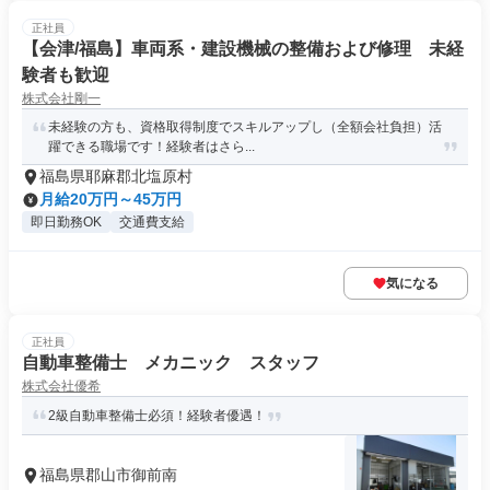
正社員
【会津/福島】車両系・建設機械の整備および修理 未経
験者も歓迎
株式会社剛一
未経験の方も、資格取得制度でスキルアップし（全額会社負担）活
躍できる職場です！経験者はさら...
福島県耶麻郡北塩原村
月給20万円～45万円
即日勤務OK
交通費支給
気になる
正社員
自動車整備士 メカニック スタッフ
株式会社優希
2級自動車整備士必須！経験者優遇！
福島県郡山市御前南