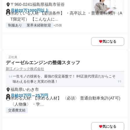
〒960-0241福島県福島市笹谷
月給20万1000円以上
求めている人材 【必須条件】 ・高卒以上 ・普通運転免許（A
T限定可） 【こんな人に...
制服あり
業界未経験歓迎
+25個
気になる
正社員
ディーゼルエンジンの整備スタッフ
新江メンテック株式会社
一生モノの技術を、最強の安定基盤で！ IHI正規代理店だからこそ
味わえる仕事と充実の待遇！
福島県いわき市
月給20万円～25万円
求める人材: 【求める人材】 〈必須〉 普通自動車免許(AT可)
〈人物像〉 ・学...
交通費支給
気になる