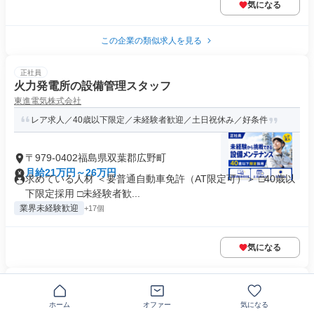
気になる
この企業の類似求人を見る
正社員
火力発電所の設備管理スタッフ
東進電気株式会社
レア求人／40歳以下限定／未経験者歓迎／土日祝休み／好条件
〒979-0402福島県双葉郡広野町
月給21万円～26万円
求めている人材 ＜要普通自動車免許（AT限定可）＞ □40歳以
下限定採用 □未経験者歓...
業界未経験歓迎
+17個
気になる
正社員
飲料サーバーの点検スタッフ
ホーム
オファー
気になる
株式会社システック