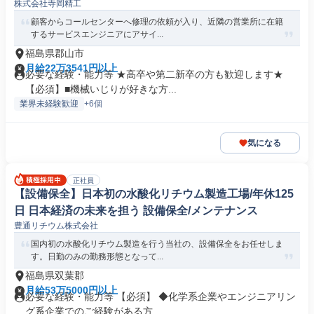
株式会社寺岡精工
ア
顧客からコールセンターへ修理の依頼が入り、近隣の営業所に在籍
するサービスエンジニアにアサイ...
福島県郡山市
月給22万3541円以上
必要な経験・能力等 ★高卒や第二新卒の方も歓迎します★
【必須】■機械いじりが好きな方...
業界未経験歓迎
+6個
気になる
正社員
【設備保全】日本初の水酸化リチウム製造工場/年休125
日 日本経済の未来を担う 設備保全/メンテナンス
豊通リチウム株式会社
国内初の水酸化リチウム製造を行う当社の、設備保全をお任せしま
す。日勤のみの勤務形態となって...
福島県双葉郡
月給53万5000円以上
必要な経験・能力等 【必須】 ◆化学系企業やエンジニアリン
グ系企業でのご経験がある方 ...