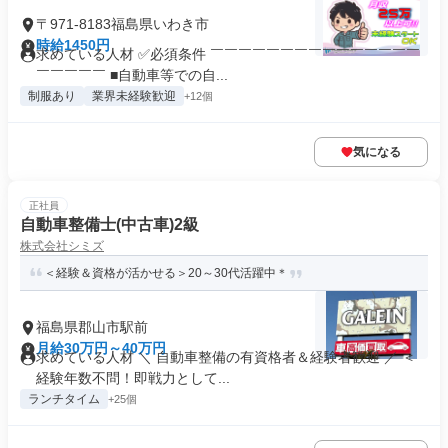
〒971-8183福島県いわき市
時給1450円
求めている人材 ✅必須条件 ￣￣￣￣￣￣￣￣￣￣￣￣￣￣￣
￣￣￣￣￣ ■自動車等での自...
制服あり
業界未経験歓迎
+12個
気になる
正社員
自動車整備士(中古車)2級
株式会社シミズ
＜経験＆資格が活かせる＞20～30代活躍中＊
福島県郡山市駅前
月給30万円～40万円
求めている人材 ＼ 自動車整備の有資格者＆経験者歓迎 ／ ＜
経験年数不問！即戦力として...
ランチタイム
+25個