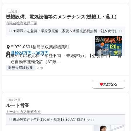
正社員
機械設備、電気設備等のメンテナンス(機械工・鳶工)
有限会社海老原工業
★即戦力を急募！単身寮完備（家賃＆水道光熱費無料・朝夕食付）
〒979-0601福島県双葉郡楢葉町
月給24万円～30万円
求めている人材 ・学歴不問 ・未経験歓迎 【必須条件】 ・普
通自動車運転免許（AT限...
業界未経験歓迎
+20個
気になる
契約社員
ルート営業
トーホクガス株式会社
未経験歓迎✨年休120日・基本17:30の定時退社✨