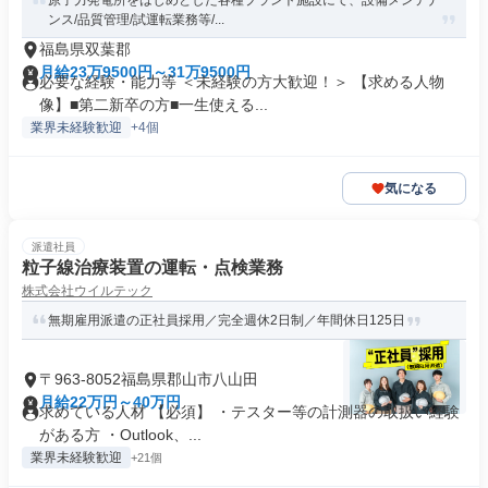
原子力発電所をはじめとした各種プラント施設にて、設備メンテナ
ンス/品質管理/試運転業務等/...
福島県双葉郡
月給23万9500円～31万9500円
必要な経験・能力等 ＜未経験の方大歓迎！＞ 【求める人物
像】■第二新卒の方■一生使える...
業界未経験歓迎
+4個
気になる
派遣社員
粒子線治療装置の運転・点検業務
株式会社ウイルテック
無期雇用派遣の正社員採用／完全週休2日制／年間休日125日
〒963-8052福島県郡山市八山田
月給22万円～40万円
求めている人材 【必須】 ・テスター等の計測器の取扱い経験
がある方 ・Outlook、...
業界未経験歓迎
+21個