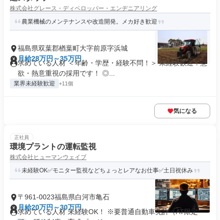
株式会社グレース・ディベロッパー・エンヂニアリング
農業機械のメンテナンスや改造開発。メカ好き歓迎
福島県双葉郡楢葉町大字前原字浜城
月給28万円～35万円
求めている人材 ＜年齢・学歴・経験不問！＞ 未経験歓迎！意
欲・熱意重視の採用です！ ◎...
業界未経験歓迎
+11個
気になる
正社員
環境プラントの運転監視
株式会社ヒューマンウェイブ
未経験OK✅モニター監視などちょっとレアなお仕事✅土日祝休み
〒961-0023福島県白河市亀石
月給20万円～30万円
求めている人材 未経験OK！ ※要普通自動車免許（AT限定