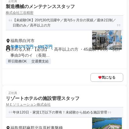
正社員
製造機械のメンテナンススタッフ
株式会社三谷精密
【未経験OK】20代30代活躍中／賞与5ヶ月分の実績／週休2日制／
日勤のみ／高卒以上の方
福島県白河市
年俸370万円～490万円
求める人材: 【必須】 ・高卒以上の方 ・45歳以下の方 └例外
事由3号のイ （長期...
即日勤務OK
交通費支給
気になる
正社員
リゾートホテルの施設管理スタッフ
ＭＥソリューション株式会社
年休120日・家賃1万以下の寮有！未経験から始める施設管理
福島県耶麻郡北塩原村裏磐梯