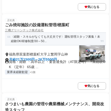
気になる
正社員
ごみ焼却施設の設備運転管理/楢葉町
三機グリーンテック株式会社
〈経験・スキルがなくても大丈夫です〉運転管理スタッフ募集！未
経験OK/研修制度/30～50...
福島県双葉郡楢葉町大字上繁岡字山神
月給21万1500円～26万5500円
資格・経験 ・高卒以上 ・要普通免許（AT限定可） ・未経験O
K 《定年》 65歳 ...
業界未経験歓迎
+1個
気になる
正社員
さつまいも農園の管理や農業機械メンテナンス、開発改
造スタッフ