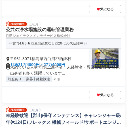
気になる
正社員
公共の浄水場施設の運転管理業務
月島ジェイテクノメンテサービス株式会社
賞与4.6ヶ月◎原則残業なし◎20代30代活躍中
〒961-8071福島県西白河郡西郷村
月給21万4000円～27万4000円
求めている人材 ◎第二新卒者・未経験者・異業種出身者 文系
出身者も多く活躍しています...
制服あり
業界未経験歓迎
+26個
気になる
正社員
未経験歓迎【郡山/保守メンテナンス】チャレンジャー級/
年休124日/フレックス 機械フィールド/サポートエンジニ