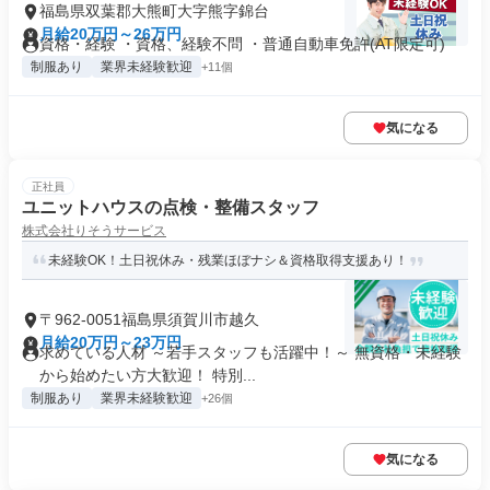
福島県双葉郡大熊町大字熊字錦台
月給20万円～26万円
資格・経験 ・資格、経験不問 ・普通自動車免許(AT限定可)
制服あり
業界未経験歓迎
+11個
気になる
正社員
ユニットハウスの点検・整備スタッフ
株式会社りそうサービス
未経験OK！土日祝休み・残業ほぼナシ＆資格取得支援あり！
〒962-0051福島県須賀川市越久
月給20万円～23万円
求めている人材 ～若手スタッフも活躍中！～ 無資格・未経験
から始めたい方大歓迎！ 特別...
制服あり
業界未経験歓迎
+26個
気になる