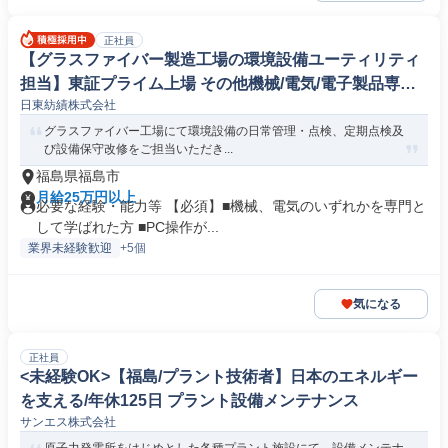
正社員
【グラスファイバー製造工場の環境設備ユーティリティ
担当】東証プライム上場 その他機械/電気/電子製品専門
日東紡績株式会社
職
グラスファイバー工場にて環境設備の日常管理・点検、定期点検及
び設備保守改修をご担当いただき...
福島県福島市
月給25万円以上
必要な経験・能力等 【必須】■機械、電気のいずれかを専門と
して学ばれた方 ■PC操作が...
業界未経験歓迎
+5個
気になる
正社員
<未経験OK>【福島/プラント技術者】日本のエネルギー
を支える/年休125日 プラント設備メンテナンス
サンエス株式会社