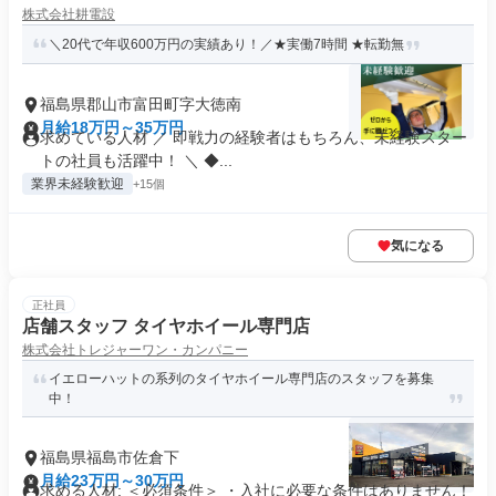
株式会社耕電設
＼20代で年収600万円の実績あり！／★実働7時間 ★転勤無
福島県郡山市富田町字大徳南
月給18万円～35万円
求めている人材 ／ 即戦力の経験者はもちろん、未経験スター
トの社員も活躍中！ ＼ ◆...
業界未経験歓迎
+15個
気になる
正社員
店舗スタッフ タイヤホイール専門店
株式会社トレジャーワン・カンパニー
イエローハットの系列のタイヤホイール専門店のスタッフを募集
中！
福島県福島市佐倉下
月給23万円～30万円
求める人材: ＜必須条件＞ ・入社に必要な条件はありません！