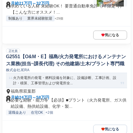
月給21万円～32万円
求めている人材 未経験OK！ 要普通自動車免許（AT限定可）
【こんな方にオススメ！...
制服あり
業界未経験歓迎
+29個
気になる
正社員
G2551【O&M・E】福島/火力発電所におけるメンテナン
ス業務(担当~課長代理) その他建築/土木/プラント専門職
株式会社JERA
火力発電所の発電・燃料設備を対象に、設備診断、工事計画、設
計・積算、工事管理および発電所全...
福島県双葉郡
月給24万円～58万円
必要な経験・能力等 【必須】■プラント（火力発電所、ガス供
給設備、熱供給設備、化学・製...
退職金あり
在宅OK
+2個
気になる