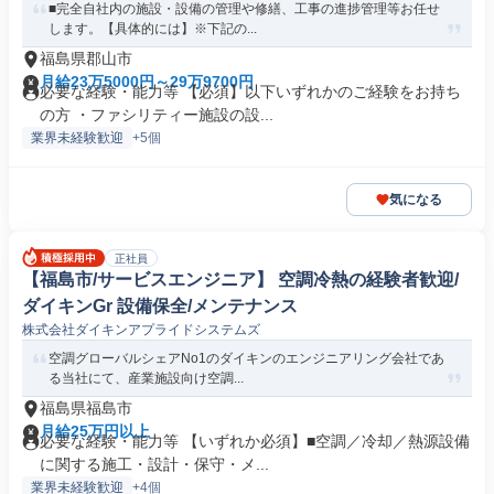
■完全自社内の施設・設備の管理や修繕、工事の進捗管理等お任せ
します。【具体的には】※下記の...
福島県郡山市
月給23万5000円～29万9700円
必要な経験・能力等 【必須】以下いずれかのご経験をお持ち
の方 ・ファシリティー施設の設...
業界未経験歓迎
+5個
気になる
正社員
【福島市/サービスエンジニア】 空調冷熱の経験者歓迎/
ダイキンGr 設備保全/メンテナンス
株式会社ダイキンアプライドシステムズ
空調グローバルシェアNo1のダイキンのエンジニアリング会社であ
る当社にて、産業施設向け空調...
福島県福島市
月給25万円以上
必要な経験・能力等 【いずれか必須】■空調／冷却／熱源設備
に関する施工・設計・保守・メ...
業界未経験歓迎
+4個