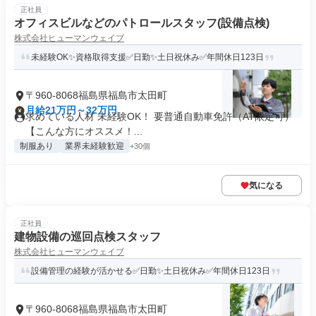
正社員
オフィスビルなどのパトロールスタッフ(設備点検)
株式会社ヒューマンウェイブ
未経験OK✨資格取得支援✅日勤✨土日祝休み✅年間休日123日
〒960-8068福島県福島市太田町
月給21万円～32万円
求めている人材 未経験OK！ 要普通自動車免許（AT限定可）
【こんな方にオススメ！...
制服あり
業界未経験歓迎
+30個
気になる
正社員
建物設備の巡回点検スタッフ
株式会社ヒューマンウェイブ
設備管理の経験が活かせる✅日勤✨土日祝休み✅年間休日123日
〒960-8068福島県福島市太田町