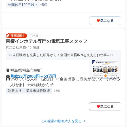
年間休日120日以上
+5個
気になる
正社員
東横インホテル専門の電気工事スタッフ
株式会社東横イン電建
未経験者も充実した研修から！全国の東横INNを支えるお仕事⭐
福島県福島市栄町
月給23万2000円～53万円
求めている人材 【必須】 ✅全国出張に抵抗がない方 【求める
人物像】 ⭐未経験からチ...
制服あり
業界未経験歓迎
+17個
気になる
この企業の類似求人を見る