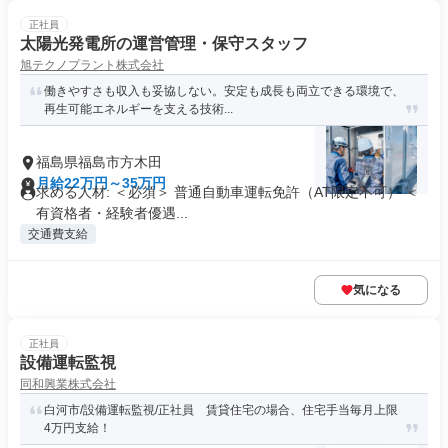
正社員
太陽光発電所の運営管理・保守スタッフ
旭テクノプラント株式会社
働きやすさも収入も妥協しない。安定も成長も両立できる環境で、
再生可能エネルギーを支える技術...
福島県福島市方木田
月給22万円～35万円
求める人材: ＜必須＞ 普通自動車運転免許（AT限定不可） ＜
有資格者・経験者優遇...
交通費支給
気になる
正社員
設備運転監視
同和興業株式会社
白河市/設備運転監視/正社員 賃貸住宅の場合、住宅手当毎月上限
4万円支給！