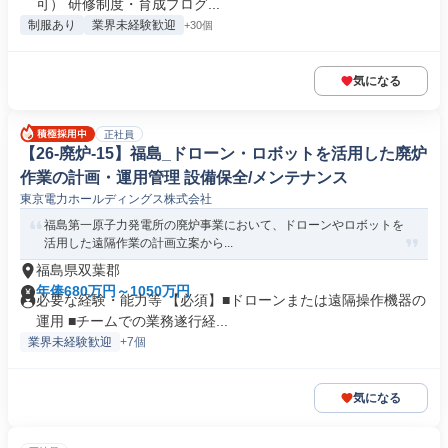
可） 研修制度・育成プログ...
制服あり
業界未経験歓迎
+30個
気になる
正社員
【26-廃炉-15】福島_ドローン・ロボットを活用した廃炉
作業の計画・運用管理 設備保全/メンテナンス
東京電力ホールディングス株式会社
福島第一原子力発電所の廃炉事業において、ドローンやロボットを
活用した遠隔作業の計画立案から...
福島県双葉郡
年俸680万円～1050万円
必要な経験・能力等 【必須】■ドローンまたは遠隔操作機器の
運用 ■チームでの業務遂行経...
業界未経験歓迎
+7個
気になる