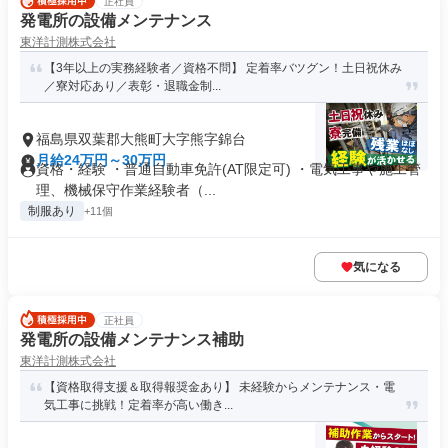
正社員
発電所の設備メンテナンス
東洋計測株式会社
【3年以上の実務経験者／資格不問】 定着率バツグン！土日祝休み
／寮対応あり／表彰・退職金制...
福島県双葉郡大熊町大字熊字錦台
月給24万円～30万円
資格・経験 ・普通自動車免許(AT限定可) ・電気工事や施工管
理、機械保守作業経験者（...
制服あり
+11個
気になる
正社員
発電所の設備メンテナンス補助
東洋計測株式会社
【資格取得支援＆取得報奨金あり】 未経験からメンテナンス・電
気工事に挑戦！定着率が高い働き...