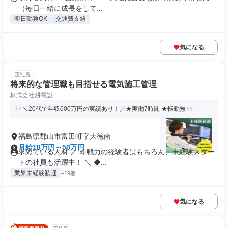
（毎日一緒に成長をして...
即日勤務OK
交通費支給
気になる
正社員
将来的な管理職も目指せる電気施工管理
株式会社耕電設
＼20代で年収600万円の実績あり！／★実働7時間 ★転勤無
福島県郡山市富田町字大徳南
月給18万円～50万円
求めている人材 ／ 即戦力の経験者はもちろん、未経験スター
トの社員も活躍中！ ＼ ◆...
業界未経験歓迎
+19個
気になる