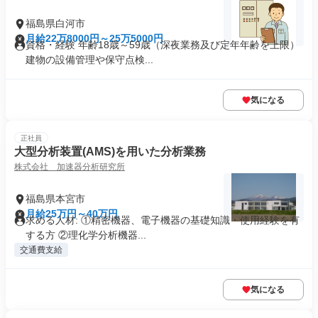
福島県白河市
月給22万8000円～25万5000円
資格・経験 年齢18歳～59歳（深夜業務及び定年年齢を上限）
建物の設備管理や保守点検...
気になる
正社員
大型分析装置(AMS)を用いた分析業務
株式会社 加速器分析研究所
福島県本宮市
月給25万円～40万円
求める人材: ①精密機器、電子機器の基礎知識・使用経験を有
する方 ②理化学分析機器...
交通費支給
気になる