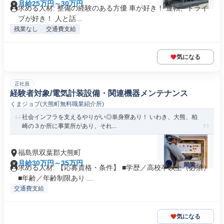
月給25万円～30万円
求める人材: 整備の経験のある方優 車が好き！ 運転、ドライ
ブが好き！ 人と話...
残業なし
交通費支給
気になる
正社員
経験者対象/電気計装設備・関連機器メンテナンス
くまジョブ(大熊町無料職業紹介所)
社会インフラを支えるやりがい◎単身寮あり！ いわき、大熊、柏
崎の３か所に事業所があり、それ...
福島県双葉郡大熊町
月給30万円～35万円
求める人材: 【応募資格・条件】 ■学歴／高校卒以上（必須）
■年齢／年齢制限あり ...
交通費支給
気になる