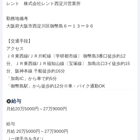
レント　株式会社レント西淀川営業所

勤務地備考

大阪府大阪市西淀川区御幣島６ー１３ー９６

【交通手段】

アクセス

ＪＲ東西線/ＪＲ片町線〔学研都市線〕 御幣島3番口徒歩約12
分、ＪＲ東西線/ＪＲ福知山線〔宝塚線〕 加島出口3イ徒歩約15
分、阪神本線 千船徒歩約16分

「加島IC」から車で約5分

「御幣島駅」から徒歩約12分※車・バイク通勤OK
給与
月給20万5000円～27万9000円

給与

月給 20万5000円～27万9000円

（一律手当を含む）
