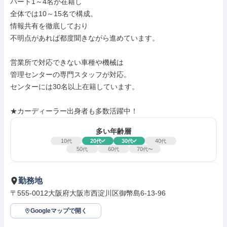
パート1～4名が在籍し

全体では10～15名で構成。

情報共有を徹底しており

不明点があれば都度聞きながら進めています。

営業所で対応できない車種や機械は

管理センターの専門スタッフが対応。

センターには30名以上在籍しています。

★カーディーラー出身者も多数活躍中！
多い年齢層
10
20
30
40
代
代
代
代
50
60
70
代
代
代〜
勤務地
〒555-0012大阪府大阪市西淀川区御幣島6-13-96
Googleマップで開く