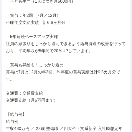
・子ども手当（1人につき月5000円）

・賞与：年2回（7月／12月）

※昨年度支給実績：計6.6ヶ月分

・5年連続ベースアップ実施

社員の頑張りをしっかり還元できるよう給与待遇の改善を行って
おり、平均年収が5年間で20％UPしています。

・賞与も昇給も！しっかり還元

賞与は7月と12月の年2回。昨年度の賞与実績は計6.6カ月分で
す。

交通費：交通費支給

交通費支給（月5万円まで）

【給与例】

給与例

年収430万円 ／ 22歳 整備職 ／四大卒・文系新卒 入社時想定年