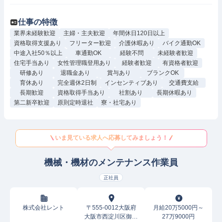
仕事の特徴
業界未経験歓迎
主婦・主夫歓迎
年間休日120日以上
資格取得支援あり
フリーター歓迎
介護休暇あり
バイク通勤OK
中途入社50％以上
車通勤OK
経験不問
未経験者歓迎
住宅手当あり
女性管理職登用あり
経験者歓迎
有資格者歓迎
研修あり
退職金あり
賞与あり
ブランクOK
育休あり
完全週休2日制
インセンティブあり
交通費支給
長期歓迎
資格取得手当あり
社割あり
長期休暇あり
第二新卒歓迎
原則定時退社
寮・社宅あり
いま見ている求人へ応募してみましょう！
機械・機材のメンテナンス作業員
正社員
株式会社レント
〒555-0012大阪府
月給20万5000円～
大阪市西淀川区御幣
27万9000円