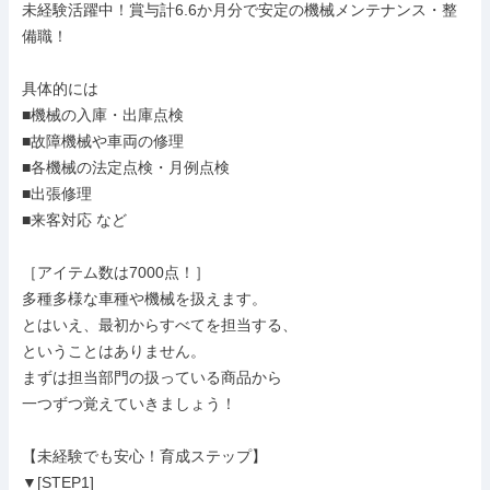
未経験活躍中！賞与計6.6か月分で安定の機械メンテナンス・整
備職！

具体的には

■機械の入庫・出庫点検

■故障機械や車両の修理

■各機械の法定点検・月例点検

■出張修理

■来客対応 など

［アイテム数は7000点！］

多種多様な車種や機械を扱えます。

とはいえ、最初からすべてを担当する、

ということはありません。

まずは担当部門の扱っている商品から

一つずつ覚えていきましょう！

【未経験でも安心！育成ステップ】

▼[STEP1]
