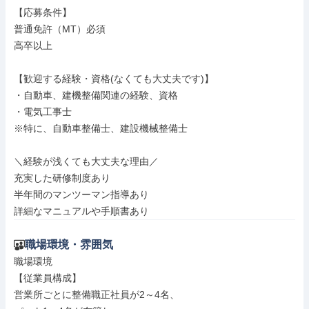
【応募条件】

普通免許（MT）必須

高卒以上

【歓迎する経験・資格(なくても大丈夫です)】

・自動車、建機整備関連の経験、資格

・電気工事士

※特に、自動車整備士、建設機械整備士

＼経験が浅くても大丈夫な理由／

充実した研修制度あり

半年間のマンツーマン指導あり

詳細なマニュアルや手順書あり
職場環境・雰囲気
職場環境

【従業員構成】

営業所ごとに整備職正社員が2～4名、
