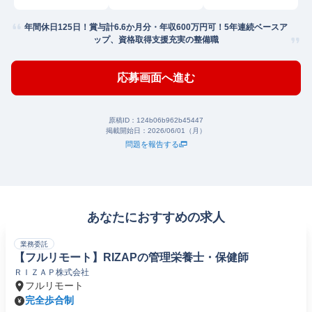
島
年間休日125日！賞与計6.6か月分・年収600万円可！5年連続ベースア
ップ、資格取得支援充実の整備職
応募画面へ進む
原稿ID：
124b06b962b45447
掲載開始日：
2026/06/01（月）
問題を報告する
あなたにおすすめの求人
業務委託
【フルリモート】RIZAPの管理栄養士・保健師
ＲＩＺＡＰ株式会社
フルリモート
完全歩合制