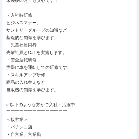
未経験の方でも安心です！

・入社時研修

ビジネスマナー、

サントリーグループの知識など

基礎的な知識を学びます。

・先輩社員同行

先輩社員とOJTを実施します。

・安全運転研修

実際に車を運転しての研修です。

・スキルアップ研修

商品の入れ替えなど、

自販機の知識を学びます。

✅以下のような方がご入社・活躍中

￣￣￣￣￣￣￣￣￣￣￣￣￣￣

＜接客業＞

・パチンコ店

・自営業、営業職
