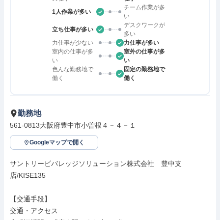
チーム作業が多
1人作業が多い
い
デスクワークが
立ち仕事が多い
多い
力仕事が少ない
力仕事が多い
室内の仕事が多
室外の仕事が多
い
い
色んな勤務地で
固定の勤務地で
働く
働く
勤務地
561-0813大阪府豊中市小曽根４－４－１
Googleマップで開く
サントリービバレッジソリューション株式会社　豊中支
店/KISE135

【交通手段】

交通・アクセス
