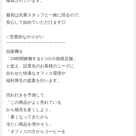
徹底されています。

最初は先輩スタッフと一緒に回るので、

安心して始めていただけます◎

✅営業的なやりがい

￣￣￣￣￣￣￣￣￣￣￣￣￣￣

自販機を

「24時間稼働する1つの小規模店舗」

と捉え、設置先のお客様のニーズに

合わせた快適なオフィス環境や

福利厚生の提案を行います。

売れ行きを予測して

「この商品がよく売れている

から補充を多くしよう」

「暑くなってきたから

冷たい商品を増やそう」

「オフィスの方からコーヒーを
