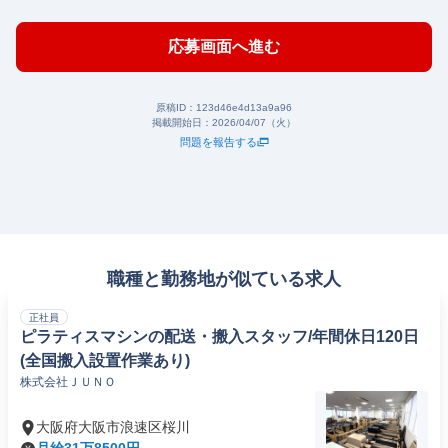
応募画面へ進む
原稿ID：
123d46e4d13a9a96
掲載開始日：
2026/04/07（火）
問題を報告する
職種と勤務地が似ている求人
正社員
ピラティスマシンの配送・搬入スタッフ/年間休日120日
(全国搬入設置作業あり)
株式会社ＪＵＮＯ
大阪府大阪市浪速区桜川