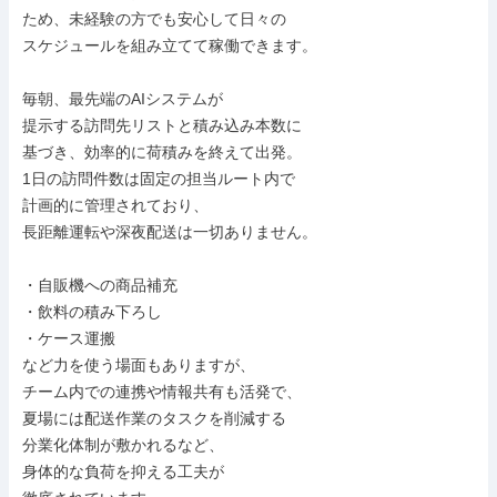
ため、未経験の方でも安心して日々の

スケジュールを組み立てて稼働できます。

毎朝、最先端のAIシステムが

提示する訪問先リストと積み込み本数に

基づき、効率的に荷積みを終えて出発。

1日の訪問件数は固定の担当ルート内で

計画的に管理されており、

長距離運転や深夜配送は一切ありません。

・自販機への商品補充

・飲料の積み下ろし

・ケース運搬

など力を使う場面もありますが、

チーム内での連携や情報共有も活発で、

夏場には配送作業のタスクを削減する

分業化体制が敷かれるなど、

身体的な負荷を抑える工夫が
