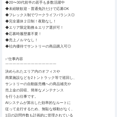
◆20〜30代前半の若手も多数活躍中

◆未経験歓迎・普通免許だけで応募OK

◆フレックス制でワークライフバランス◎

◆完全週休２日制！夜勤なし！

◆エリア限定勤務＆エリア選択可！

◆応募時履歴書不要！

◆売上ノルマなし！

◆社内優待でサントリーの商品購入可◎

✅仕事内容

￣￣￣￣￣￣￣￣￣￣￣￣￣￣

決められたエリア内のオフィスや

商業施設などを2トントラック等で巡回し、

サントリーの自動販売機への商品補充や

売上金の回収、簡単なメンテナンス

を行うお仕事です。

AIシステムが算出した効率的なルートに

従って走行するため、無駄な移動がなく、

1日の訪問件数も計画的に管理されている
