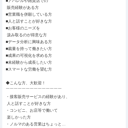
■アパレルや雑貨店での

 販売経験がある方

■営業職を併願している方

■人と話すことが好きな方

■お客様のニーズを

 汲み取るのが得意な方

■データ分析に興味ある方

■裁量を持って働きたい方

■成果の可視化を求める方

■未経験から成長したい方

■スマートな労働を望む方

◆こんな方、大歓迎！

￣￣￣￣￣￣￣￣￣￣￣￣￣￣

・接客販売サービスの経験があり、

 人と話すことが好きな方

・コンビニ、お店等で働いて

 楽しかった方

・ノルマのある営業はちょっと…
