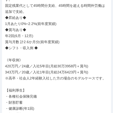
固定残業代として45時間分支給、45時間を超える時間外労働は
追加で支給。

◆昇給あり◆

1月あたり0%~2.2%(前年度実績)

◆賞与あり◆

年2回(6月・12月)

賞与月数 計2.6か月分(前年度実績)

◆シフト・収入例 ◆

《年収例》

420万円／24歳／入社5年目(月給30万3958円＋賞与)

343万円／20歳／入社1年目(月給24万6423円＋賞与)

※高卒・社会人2年経験入社した方の場合のモデルケースです。

【福利厚生】

・各種社会保険完備

・財形貯蓄

・健康診断(年1回)
