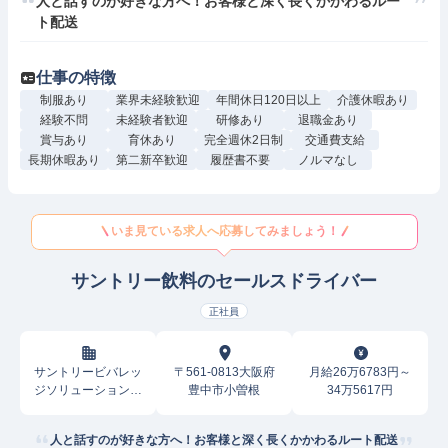
人と話すのが好きな方へ！お客様と深く長くかかわるルー
ト配送
仕事の特徴
制服あり
業界未経験歓迎
年間休日120日以上
介護休暇あり
経験不問
未経験者歓迎
研修あり
退職金あり
賞与あり
育休あり
完全週休2日制
交通費支給
長期休暇あり
第二新卒歓迎
履歴書不要
ノルマなし
いま見ている求人へ応募してみましょう！
サントリー飲料のセールスドライバー
正社員
サントリービバレッ
〒561-0813大阪府
月給26万6783円～
ジソリューション株
豊中市小曽根
34万5617円
式会社
人と話すのが好きな方へ！お客様と深く長くかかわるルート配送