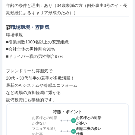
年齢の条件と理由：あり（34歳未満の方（例外事由3号のイ・長
期勤続によるキャリア形成のため））
職場環境・雰囲気
職場環境

■従業員数1000名以上の安定組織

■会社全体の男性割合90%

■ドライバー職の男性割合97%

フレンドリーな雰囲気で

20代～30代前半の若手が多数活躍！

最新のAIシステムや冷感ユニフォーム

など現場の負担軽減に繋がる

設備投資にも積極的です。
特徴・ポイント
お客様との対話
お客様との対話
が少ない
が多い
マニュアル通り
創意工夫の多い
の仕事
仕事