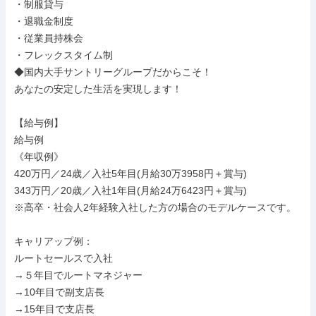
・制服貸与

・退職金制度

・従業員持株会

・フレックスタイム制

◆国内大手サントリーグループだからこそ！

あなたの安定した生活を実現します！

【給与例】

給与例

《年収例》

420万円／24歳／入社5年目(月給30万3958円＋賞与)

343万円／20歳／入社1年目(月給24万6423円＋賞与)

※高卒・社会人2年経験入社した方の場合のモデルケースです。

キャリアップ例：

ルートセールスで入社

→５年目でルートマネジャー

→10年目で副支店長

→15年目で支店長