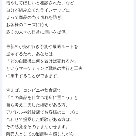
増やしてほしいと相談された」など

自分が組み立てたラインナップに

よって商品の売り切れを防ぎ、

お客様のニーズに応え

多くの人々の日常に潤いを提供。

最新AIが売れ行き予測や最適ルートを

提示するため、あなたは

「どの自販機に何を置けば売れるか」

というマーケティング戦略の実行と工夫

に集中することができます。

例えば、コンビニや飲食店で

「この商品を目立つ場所に置こう」と

自ら考え工夫した経験がある方、

アパレルや雑貨店でお客様のニーズに

合わせて提案した経験がある方は、

その感覚をそのまま活かせます。

商売人としての醍醐味を感じながら、
