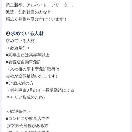
第二新卒、アルバイト、フリーター、

派遣、契約社員の方など

幅広く募集を受け付けています！
求めている人材
求めている人材

＜必須条件＞

■高卒または高専卒以上

■要普通自動車免許

（入社後の準中型免許取得は

会社が全額補助いたします）

■34歳未満の方

（例外事由3号のイ・長期勤続による

キャリア形成のため）

＜歓迎条件＞

■コンビニや飲食店での

 接客販売経験がある方
