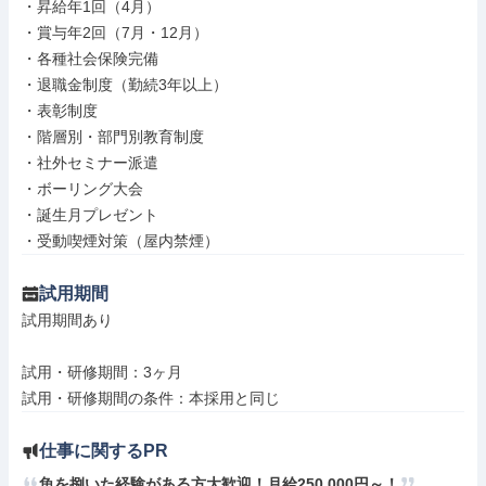
・昇給年1回（4月）

・賞与年2回（7月・12月）

・各種社会保険完備

・退職金制度（勤続3年以上）

・表彰制度

・階層別・部門別教育制度

・社外セミナー派遣

・ボーリング大会

・誕生月プレゼント

・受動喫煙対策（屋内禁煙）
試用期間
試用期間あり

試用・研修期間：3ヶ月

仕事に関するPR
魚を捌いた経験がある方大歓迎！月給250,000円～！