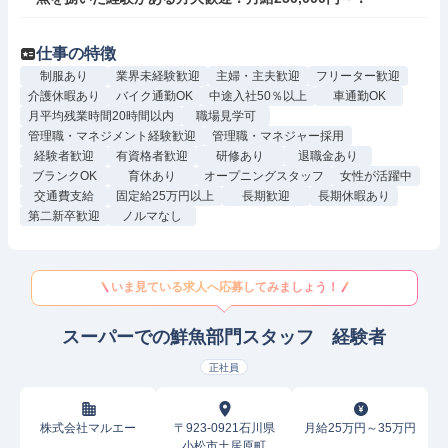
仕事の特徴
制服あり
業界未経験歓迎
主婦・主夫歓迎
フリーター歓迎
介護休暇あり
バイク通勤OK
中途入社50％以上
車通勤OK
月平均残業時間20時間以内
職場見学可
管理職・マネジメント経験歓迎
管理職・マネジャー採用
経験者歓迎
有資格者歓迎
研修あり
退職金あり
ブランクOK
育休あり
オープニングスタッフ
女性が活躍中
交通費支給
固定給25万円以上
長期歓迎
長期休暇あり
第二新卒歓迎
ノルマなし
いま見ている求人へ応募してみましょう！
スーパーでの鮮魚部門スタッフ 経験者
正社員
株式会社マルエー
〒923-0921石川県
月給25万円～35万円
小松市土居原町