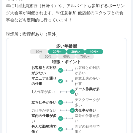
年に1回社員旅行（日帰り）や、アルバイトも参加するボーリン
グ大会等が開催されます。※任意参加 他店舗のスタッフとの食
事会なども定期的に行っています！

喫煙所：喫煙所あり（屋外）
多い年齢層
10
20
30
40
代
代
代
代
50
60
70
代
代
代〜
特徴・ポイント
お客様との対話
お客様との対話
が少ない
が多い
マニュアル通り
創意工夫の多い
の仕事
仕事
チーム作業が多
1人作業が多い
い
デスクワークが
立ち仕事が多い
多い
力仕事が少ない
力仕事が多い
室内の仕事が多
室外の仕事が多
い
い
色んな勤務地で
固定の勤務地で
働く
働く