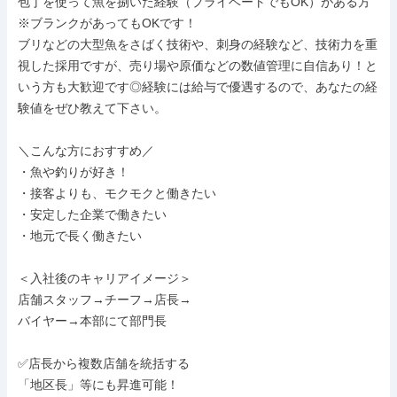
包丁を使って魚を捌いた経験（プライベートでもOK）がある方

※ブランクがあってもOKです！

ブリなどの大型魚をさばく技術や、刺身の経験など、技術力を重
視した採用ですが、売り場や原価などの数値管理に自信あり！と
いう方も大歓迎です◎経験には給与で優遇するので、あなたの経
験値をぜひ教えて下さい。

＼こんな方におすすめ／

・魚や釣りが好き！

・接客よりも、モクモクと働きたい

・安定した企業で働きたい

・地元で長く働きたい

＜入社後のキャリアイメージ＞

店舗スタッフ→チーフ→店長→

バイヤー→本部にて部門長

✅️店長から複数店舗を統括する

「地区長」等にも昇進可能！
