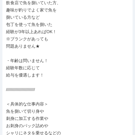
飲食店で魚を捌いていた方、

趣味が釣りでよく家で魚を

捌いている方など

包丁を使って魚を捌いた

経験が3年以上あればOK！

※ブランクがあっても

問題ありません★

・年齢は問いません！

経験年数に応じて

給与を優遇します！

////////////////////////

＜具体的な仕事内容＞

魚を捌いて切り身や

刺身に加工する作業や

お刺身のパック詰めや

シャリにネタを乗せるなどの
