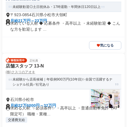
未経験歓迎◎土日祝休み・17時退勤・年間休日120日以上
〒923-0854石川県小松市大領町
月給21万円～23万円
求めている人材 ◆ 応募条件 ・高卒以上 ・未経験歓迎 ◆ こん
な方を歓迎します ...
気になる
正社員
店舗スタッフ 13-N
(株)クスリのアオキ
未経験から店長候補｜年収例900万円(10年目)✨全国で活躍するナ
ショナル社員✅社宅あり
石川県小松市
月給22万6000円～32万円
求める人材: ✨必須条件✨ ・高卒以上 ・普通自動車免許（AT
限定可） 職種・業種...
交通費支給