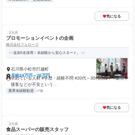
気になる
正社員
プロモーションイベントの企画
株式会社フェローズ
追加5名採用！未経験から安心スタート。
石川県小松市打越町
月給24万円～26万円
求めている人材 #学歴・経験不問 #20代～30代活躍中 #販売や
接客などが不安という...
業界未経験歓迎
+7個
気になる
正社員
食品スーパーの販売スタッフ