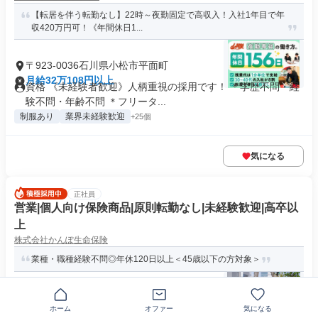
【転居を伴う転勤なし】22時～夜勤固定で高収入！入社1年目で年
収420万円可！《年間休日1...
〒923-0036石川県小松市平面町
月給32万108円以上
資格 《未経験者歓迎》人柄重視の採用です！ ＊学歴不問・経
験不問・年齢不問 ＊フリータ...
制服あり
業界未経験歓迎
+25個
気になる
正社員
営業|個人向け保険商品|原則転勤なし|未経験歓迎|高卒以
上
株式会社かんぽ生命保険
業種・職種経験不問◎年休120日以上＜45歳以下の方対象＞
石川県小松市園町
ホーム
オファー
気になる
月給25万6800円～31万350円