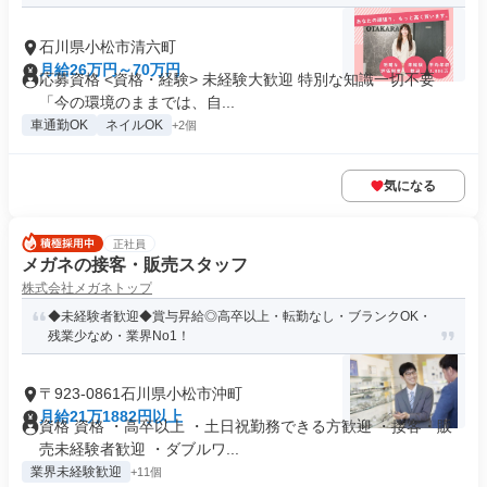
石川県小松市清六町
月給26万円～70万円
応募資格 <資格・経験> 未経験大歓迎 特別な知識一切不要
「今の環境のままでは、自...
車通勤OK
ネイルOK
+2個
気になる
正社員
メガネの接客・販売スタッフ
株式会社メガネトップ
◆未経験者歓迎◆賞与昇給◎高卒以上・転勤なし・ブランクOK・
残業少なめ・業界No1！
〒923-0861石川県小松市沖町
月給21万1882円以上
資格 資格 ・高卒以上 ・土日祝勤務できる方歓迎 ・接客・販
売未経験者歓迎 ・ダブルワ...
業界未経験歓迎
+11個