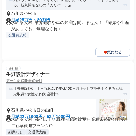
る。新規開拓なしの「ガリバー」店...
石川県小松市
月給25万円～80万円
求める人材: 業界経験や車の知識は問いません！ 「結婚や出産
があっても、無理なく長く...
交通費支給
気になる
正社員
生涯設計デザイナー
第一生命保険株式会社
【未経験OK｜土日祝休みで年休120日以上✨】プラチナくるみん認
定取得✨女性が多数活躍中✨
石川県小松市日の出町
月給22万1000円～52万1000円
求める人材: 高卒以上✨ 職種未経験歓迎✨ 業種未経験歓迎第✨
二新卒歓迎ブランクO...
残業なし
交通費支給