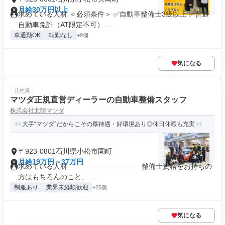
月給30万円以上
求めている人材 ＜必須条件＞ ✅自動車整備士3級以上 ✅普通
自動車免許（AT限定不可）...
車通勤OK
転勤なし
+9個
気になる
正社員
マツダ正規直営ディーラーの自動車整備スタッフ
株式会社北陸マツダ
大手“マツダ”だからこその厚待遇・好環境あり◎休日休暇も充実
〒923-0801石川県小松市園町
月給19万円～37万円
求めている人材 ══════════════ 整備士資格をお持ちの
方はもちろんのこと、...
制服あり
業界未経験歓迎
+25個
気になる