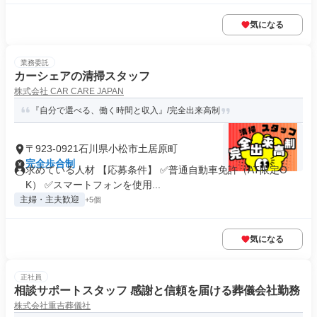
気になる
業務委託
カーシェアの清掃スタッフ
株式会社 CAR CARE JAPAN
『自分で選べる、働く時間と収入』/完全出来高制
〒923-0921石川県小松市土居原町
完全歩合制
求めている人材 【応募条件】 ✅普通自動車免許（AT限定O
K） ✅スマートフォンを使用...
主婦・主夫歓迎
+5個
気になる
正社員
相談サポートスタッフ 感謝と信頼を届ける葬儀会社勤務
株式会社重吉葬儀社