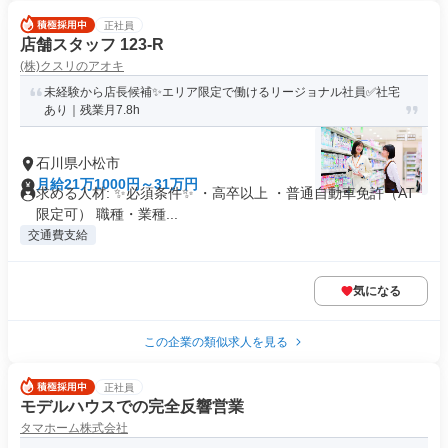
正社員
店舗スタッフ 123-R
(株)クスリのアオキ
未経験から店長候補✨エリア限定で働けるリージョナル社員✅社宅
あり｜残業月7.8h
石川県小松市
月給21万1000円～31万円
求める人材: ✨必須条件✨ ・高卒以上 ・普通自動車免許（AT
限定可） 職種・業種...
交通費支給
気になる
この企業の類似求人を見る
正社員
モデルハウスでの完全反響営業
タマホーム株式会社