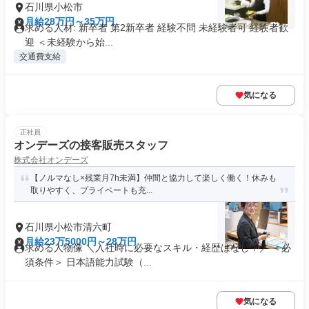
石川県小松市
月給28万円～35万円
求める人材: 新卒者 第2新卒者 経験不問 未経験者可 経験者歓
迎 ＜未経験から始...
交通費支給
気になる
正社員
オンデーズの接客販売スタッフ
株式会社オンデーズ
【ノルマなし×残業月7h未満】仲間と協力して楽しく働く！休みも
取りやすく、プライベートも充...
石川県小松市清六町
月給23万5000円～28万円
求める人物像 ＼入社時に必要なスキル・経歴はなし！／ ＜必
須条件＞ 日本語能力試験（...
気になる