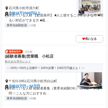
石川県小松市清六町
月給18万7000円以上
求めている人材 【歓迎条件】 ■人と接することが好きな方 ■明
るい対応ができる方 ■最...
業界未経験歓迎
+12個
気になる
正社員
(経験者募集)営業職 小松店
株式会社秀光ビルド
20代〜30代も活躍中！100%反響！1000万円越えも！
〒923-0951石川県小松市白山町
月給25万円～50万円
求めている人材 経験者募集（業界未経験OK） ◎年齢・学歴不
問 ✨こんな方におすすめ...
業界未経験歓迎
+20個