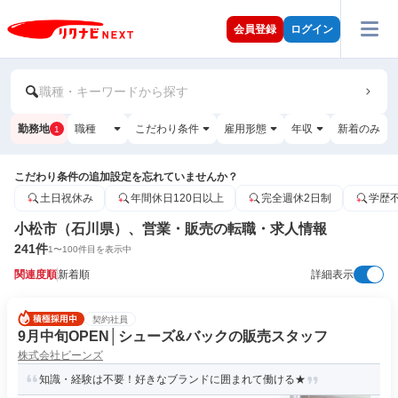
会員登録
ログイン
職種・キーワードから探す
勤務地
職種
こだわり条件
雇用形態
年収
新着のみ
1
こだわり条件の追加設定を忘れていませんか？
土日祝休み
年間休日120日以上
完全週休2日制
学歴
小松市（石川県）、営業・販売の転職・求人情報
241
件
1
〜
100
件目を表示中
関連度順
新着順
詳細表示
契約社員
9月中旬OPEN│シューズ&バックの販売スタッフ
株式会社ビーンズ
知識・経験は不要！好きなブランドに囲まれて働ける★