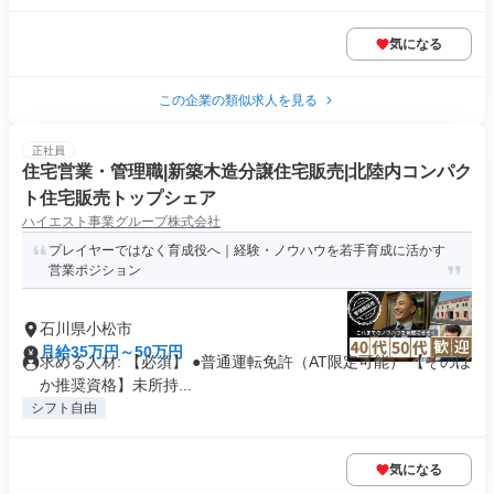
気になる
この企業の類似求人を見る
正社員
住宅営業・管理職|新築木造分譲住宅販売|北陸内コンパク
ト住宅販売トップシェア
ハイエスト事業グループ株式会社
プレイヤーではなく育成役へ｜経験・ノウハウを若手育成に活かす
営業ポジション
石川県小松市
月給35万円～50万円
求める人材: 【必須】 ●普通運転免許（AT限定可能） 【そのほ
か推奨資格】未所持...
シフト自由
気になる