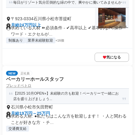
毎日がリゾート気分圧倒的な緑の中で、爽やかに働いてみませんか
〒923-0334石川県小松市菩提町
月給24万円以上
求めている人材 ⏩必須条件 - ✔高卒以上 ✔基本的なPC操作 ┗
ワード・エクセルが...
制服あり
業界未経験歓迎
+16個
気になる
NEW
正社員
ベーカリーホールスタッフ
ブレッドペトロ
【2025 10月OPEN⭐︎】未経験の方も歓迎！ベーカリーで一緒にお
店を盛り上げましょう...
石川県小松市矢田野町
月給19万円～25万円
求める人材: ●私たちはこんな方を歓迎します！ ・人と関わる
ことが好きな方 ・チ...
交通費支給