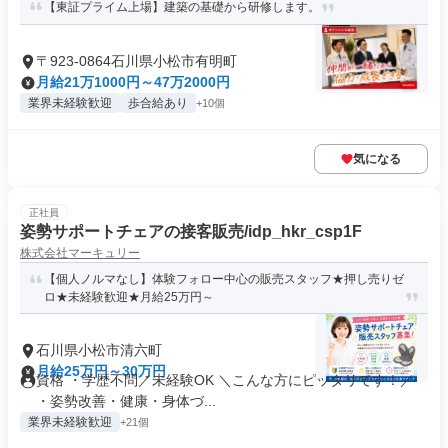
【東証プライム上場】建築の基礎から研修します。
〒923-0864石川県小松市有明町
月給21万1000円～47万2000円
業界未経験歓迎
歩合給あり
+10個
気になる
正社員
姿勢サポートチェアの接客販売/idp_hkr_csp1F
株式会社マーキュリー
【個人ノルマなし】体験フォロー中心の販売スタッフ★押し売りゼ
ロ★未経験歓迎★月給25万円～
石川県小松市清六町
月給25万円～30万円
資格 ・学歴不問／未経験OK ＼こんな方にピッタリです！／
・姿勢改善・健康・身体づ...
業界未経験歓迎
+21個