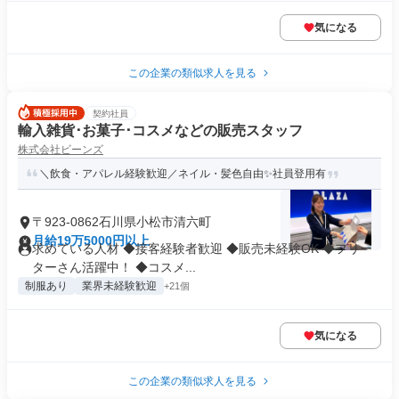
気になる
この企業の類似求人を見る
契約社員
輸入雑貨･お菓子･コスメなどの販売スタッフ
株式会社ビーンズ
＼飲食・アパレル経験歓迎／ネイル・髪色自由✨社員登用有
〒923-0862石川県小松市清六町
月給19万5000円以上
求めている人材 ◆接客経験者歓迎 ◆販売未経験OK ◆フリー
ターさん活躍中！ ◆コスメ...
制服あり
業界未経験歓迎
+21個
気になる
この企業の類似求人を見る