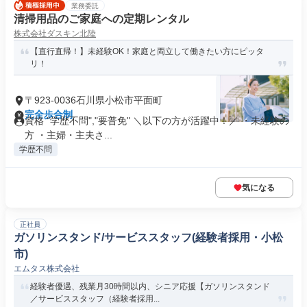
業務委託
清掃用品のご家庭への定期レンタル
株式会社ダスキン北陸
【直行直帰！】未経験OK！家庭と両立して働きたい方にピッタ
リ！
〒923-0036石川県小松市平面町
完全歩合制
資格 "学歴不問","要普免" ＼以下の方が活躍中！／ ・未経験の
方 ・主婦・主夫さ...
学歴不問
気になる
正社員
ガソリンスタンド/サービススタッフ(経験者採用・小松
市)
エムタス株式会社
経験者優遇、残業月30時間以内、シニア応援【ガソリンスタンド
／サービススタッフ（経験者採用...