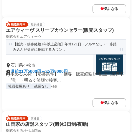
気になる
契約社員
エアウィーヴ スリープカウンセラー(販売スタッフ)
株式会社エアウィーヴ
【販売・接客経験1年以上必須】年休121日・ノルマなし・一歩踏
み込んだ提案に挑戦するカウン...
石川県小松市
月給21万5000円～35万8000円
求める人材: 【応募条件】 ・接客・販売経験1年以上（業界不
問） ・明るく笑顔で接客...
社員登用あり
残業なし
+1個
気になる
正社員
山岡家の店舗スタッフ(週休3日制/夜勤)
株式会社丸千代山岡家