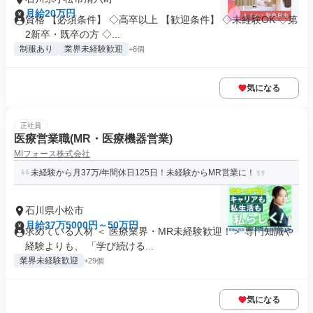
月給20万円
資格 【必須条件】 ◇高卒以上 【歓迎条件】 ◇未経験OK ◇第
2新卒・既卒の方 ◇...
制服あり
業界未経験歓迎
+6個
気になる
正社員
医療営業職(MR・医療機器営業)
MIフォース株式会社
未経験から月37万/年間休日125日！未経験からMR営業に！
石川県小松市
月給37万5000円～50万円
求めている人材 ＜ 医療業界・MR未経験歓迎！＞ 専門知識や
経験よりも、 「学び続ける...
業界未経験歓迎
+29個
気になる