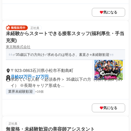
気になる
正社員
未経験からスタートできる接客スタッフ(福利厚生・手当
充実)
東京靴株式会社
✅35歳以下の方向け✅求めるのは明るさ、素直さ⭐️未経験歓迎
〒923-0863石川県小松市不動島町
月給22万円～27万円
求めている人材 ＜必須条件＞ 35歳以下の方（例外事由3号の
イ） ※長期キャリア形成を...
業界未経験歓迎
+16個
気になる
正社員
無資格・未経験歓迎の美容師アシスタント