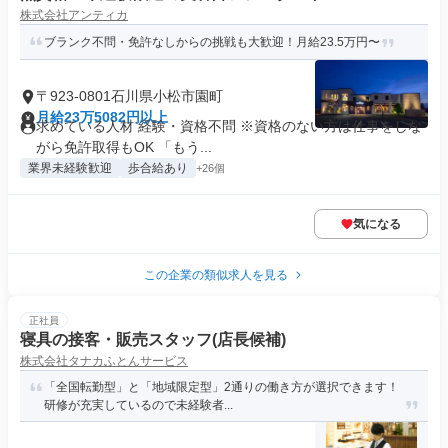
株式会社アンティカ
ブランク不問・免許なしからの挑戦も大歓迎！月給23.5万円〜
〒923-0801石川県小松市園町
月給23万5082円以上
求めている人材 経験・資格不問 ※資格のない方は仕事をしな
がら免許取得もOK 「もう...
業界未経験歓迎
歩合給あり
+26個
気になる
この企業の類似求人を見る
正社員
寝具の接客・販売スタッフ(店長候補)
株式会社タナカふとんサービス
「全国転勤型」と「地域限定型」2通りの働き方が選択できます！
研修が充実しているので未経験者...