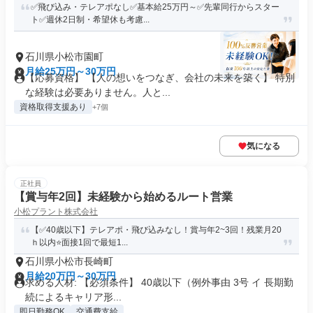
✅飛び込み・テレアポなし✅基本給25万円～✅先輩同行からスター
ト✅週休2日制・希望休も考慮...
石川県小松市園町
月給25万円～30万円
【応募資格】 【人の想いをつなぎ、会社の未来を築く】 特別
な経験は必要ありません。人と...
資格取得支援あり
+7個
気になる
正社員
【賞与年2回】未経験から始めるルート営業
小松プラント株式会社
【✅40歳以下】テレアポ・飛び込みなし！賞与年2~3回！残業月20
ｈ以内⭐面接1回で最短1...
石川県小松市長崎町
月給20万円～30万円
求める人材: 【必須条件】 40歳以下（例外事由 3号 イ 長期勤
続によるキャリア形...
即日勤務OK
交通費支給