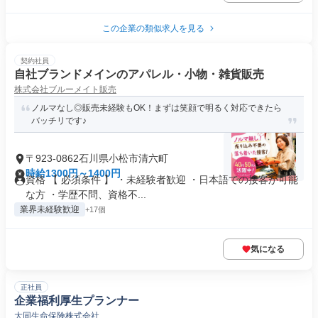
この企業の類似求人を見る
契約社員
自社ブランドメインのアパレル・小物・雑貨販売
株式会社ブルーメイト販売
ノルマなし◎販売未経験もOK！まずは笑顔で明るく対応できたら
バッチリです♪
〒923-0862石川県小松市清六町
時給1300円～1400円
資格 【 必須条件 】 ・未経験者歓迎 ・日本語での接客が可能
な方 ・学歴不問、資格不...
業界未経験歓迎
+17個
気になる
正社員
企業福利厚生プランナー
大同生命保険株式会社