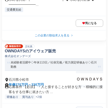
━━━━━━━━...
交通費支給
気になる
この企業の類似求人を見る
正社員
OWNDAYSのアイウェア販売
株式会社オンデーズ
未経験者活躍中◇年休113日／社保完備／視力測定研修あり◇石川
勤務
石川県小松市
年俸270万円～330万円
応募条件 【必須】 ・人と接することが好きな方 ・積極的に接
客をする仕事に就きたい方 ...
研修あり
賞与あり
+2個