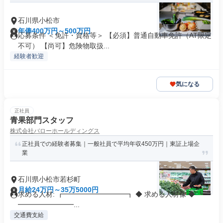
石川県小松市
年俸400万円～500万円
応募条件 ＜免許・資格等＞ 【必須】普通自動車免許（AT限定
不可） 【尚可】危険物取扱...
経験者歓迎
気になる
正社員
青果部門スタッフ
株式会社バローホールディングス
正社員での経験者募集｜一般社員で平均年収450万円｜東証上場企
業
石川県小松市若杉町
月給24万円～35万5000円
求める人材: ┏━━━━━━━━━┓ ◆ 求める人材像 ◆ ┗━
━━━━━━━━...
交通費支給