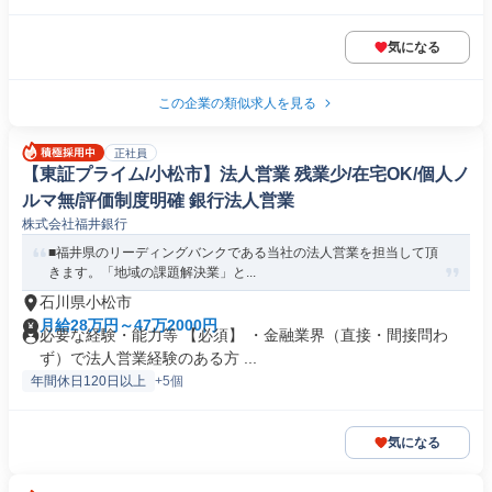
気になる
この企業の類似求人を見る
正社員
【東証プライム/小松市】法人営業 残業少/在宅OK/個人ノ
ルマ無/評価制度明確 銀行法人営業
株式会社福井銀行
■福井県のリーディングバンクである当社の法人営業を担当して頂
きます。「地域の課題解決業」と...
石川県小松市
月給28万円～47万2000円
必要な経験・能力等 【必須】 ・金融業界（直接・間接問わ
ず）で法人営業経験のある方 ...
年間休日120日以上
+5個
気になる