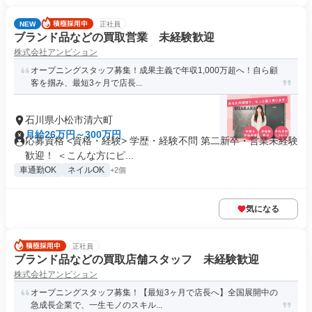
NEW
正社員
ブランド品などの買取営業 未経験歓迎
株式会社アンビション
オープニングスタッフ募集！成果主義で年収1,000万超へ！自ら顧
客を掴み、最短3ヶ月で店長...
石川県小松市清六町
月給26万円～300万円
応募資格 <資格・経験> 学歴・経験不問 第二新卒・営業未経験
歓迎！ ＜こんな方にピ...
車通勤OK
ネイルOK
+2個
気になる
正社員
ブランド品などの買取店舗スタッフ 未経験歓迎
株式会社アンビション
オープニングスタッフ募集！【最短3ヶ月で店長へ】全国展開中の
急成長企業で、一生モノのスキル...