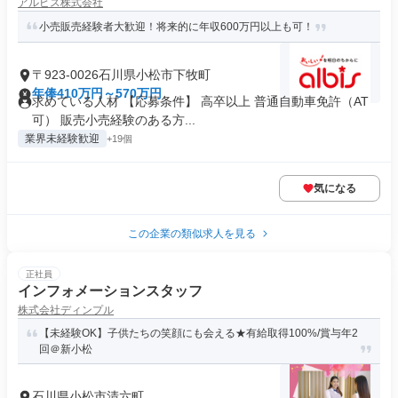
アルビス株式会社
小売販売経験者大歓迎！将来的に年収600万円以上も可！
〒923-0026石川県小松市下牧町
年俸410万円～570万円
求めている人材 【応募条件】 高卒以上 普通自動車免許（AT
可） 販売小売経験のある方...
業界未経験歓迎
+19個
気になる
この企業の類似求人を見る
正社員
インフォメーションスタッフ
株式会社ディンプル
【未経験OK】子供たちの笑顔にも会える★有給取得100%/賞与年2
回＠新小松
石川県小松市清六町