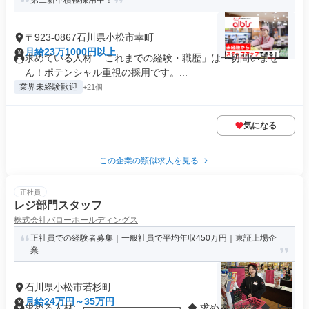
第二新卒積極採用中！
〒923-0867石川県小松市幸町
月給23万1000円以上
求めている人材 「これまでの経験・職歴」は一切問いませ
ん！ポテンシャル重視の採用です。...
業界未経験歓迎
+21個
気になる
この企業の類似求人を見る
正社員
レジ部門スタッフ
株式会社バローホールディングス
正社員での経験者募集｜一般社員で平均年収450万円｜東証上場企
業
石川県小松市若杉町
月給24万円～35万円
求める人材: ┏━━━━━━━━━┓ ◆ 求める人材像 ◆ ┗━