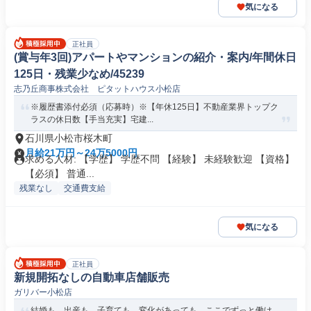
気になる
正社員
(賞与年3回)アパートやマンションの紹介・案内/年間休日
125日・残業少なめ/45239
志乃丘商事株式会社 ピタットハウス小松店
※履歴書添付必須（応募時）※【年休125日】不動産業界トップク
ラスの休日数【手当充実】宅建...
石川県小松市桜木町
月給21万円～24万5000円
求める人材: 【学歴】 学歴不問 【経験】 未経験歓迎 【資格】
【必須】 普通...
残業なし
交通費支給
気になる
正社員
新規開拓なしの自動車店舗販売
ガリバー小松店
結婚も、出産も、子育ても。変化があっても、ここでずっと働け