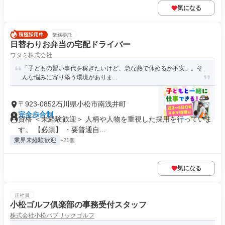
気になる
業務委託
日替わりお弁当の宅配ドライバー
ワタミ株式会社
「子どもの習い事代を稼ぎたいけど、急な熱で休めるか不安」。そ
んな悩みに寄り添う環境がありま...
〒923-0852石川県小松市南浅井町
完全歩合制
資格 ＜未経験歓迎＞ 人柄や人物を重視した採用を行っていま
す。 【必須】 ・要普通自...
業界未経験歓迎
+21個
気になる
正社員
小松ゴルフ俱楽部の事務受付スタッフ
株式会社小松パブリックゴルフ