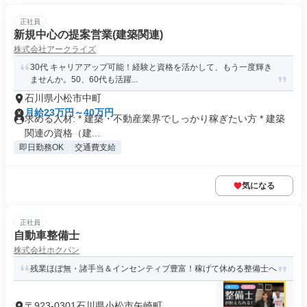
正社員
新規中心の提案営業(建築関連)
株式会社アークライズ
30代 キャリアアップ可能！経験と資格を活かして、もう一度輝き
ませんか。50、60代も活躍...
石川県小松市中町
月給23万円～40万円
求める人材: * 建築・不動産業界でしっかり稼ぎたい方 * 建築
関連の資格（建...
即日勤務OK
交通費支給
気になる
正社員
自動車整備士
株式会社ホクバン
残業ほぼ無・諸手当＆インセンティブ豊富！稼げて休める整備士へ
〒923-0301石川県小松市矢崎町