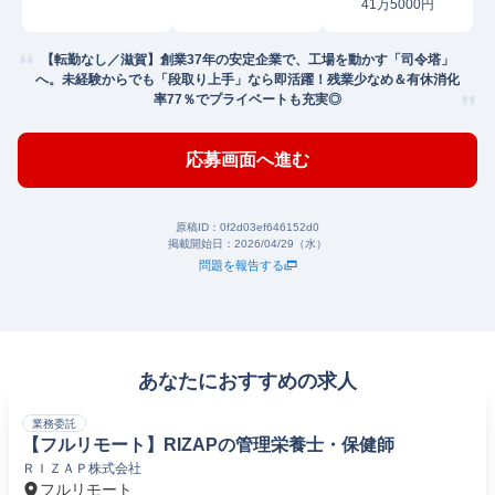
41万5000円
【転勤なし／滋賀】創業37年の安定企業で、工場を動かす「司令塔」
へ。未経験からでも「段取り上手」なら即活躍！残業少なめ＆有休消化
率77％でプライベートも充実◎
応募画面へ進む
原稿ID：
0f2d03ef646152d0
掲載開始日：
2026/04/29（水）
問題を報告する
あなたにおすすめの求人
業務委託
【フルリモート】RIZAPの管理栄養士・保健師
ＲＩＺＡＰ株式会社
フルリモート