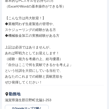
基本的なPCスキルをお持ちの方

（ExcelやWordの基本操作ができる等）

【こんな方は尚大歓迎！】

◆業種問わず生産製造の管理や、

スケジューリングの経験がある方

◆機械板金加工の実務経験がある方

上記は必須ではありませんが、

あれば即戦力としてお迎えします！

（経験・能力を考慮の上、給与優遇）

「自分はここで何を貢献できるかを考えよ」

という社訓を大切にしている当社で、

あなたのこれまでの経験と貢献意欲を

ぜひ発揮してください！
勤務地
滋賀県蒲生郡日野町北脇1-253
Googleマップで開く