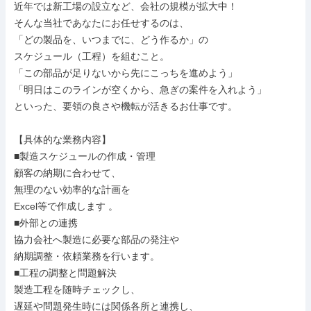
近年では新工場の設立など、会社の規模が拡大中！

そんな当社であなたにお任せするのは、

「どの製品を、いつまでに、どう作るか」の

スケジュール（工程）を組むこと。

「この部品が足りないから先にこっちを進めよう」

「明日はこのラインが空くから、急ぎの案件を入れよう」

といった、要領の良さや機転が活きるお仕事です。

【具体的な業務内容】

■製造スケジュールの作成・管理

顧客の納期に合わせて、

無理のない効率的な計画を

Excel等で作成します 。

■外部との連携

協力会社へ製造に必要な部品の発注や

納期調整・依頼業務を行います。

■工程の調整と問題解決

製造工程を随時チェックし、

遅延や問題発生時には関係各所と連携し、
