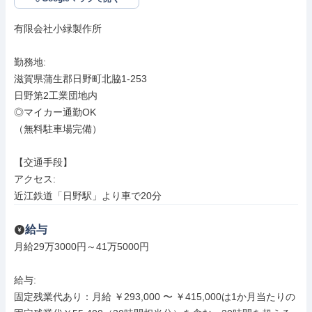
有限会社小緑製作所

勤務地: 

滋賀県蒲生郡日野町北脇1-253

日野第2工業団地内

◎マイカー通勤OK

（無料駐車場完備）

【交通手段】

アクセス: 

近江鉄道「日野駅」より車で20分
給与
月給29万3000円～41万5000円

給与: 

固定残業代あり：月給 ￥293,000 〜 ￥415,000は1か月当たりの