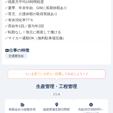
✅残業月平均15時間程度

✅夏季、年末年始、GWに長期休暇あり

✅育児、介護休暇の取得実績あり

✅有休消化率77％

✅昇給年1回／賞与年2回

✅転勤なし！地元に根差して働ける

✅マイカー通勤OK（無料駐車場完備）
仕事の特徴
交通費支給
いま見ている求人へ応募してみましょう！
生産管理・工程管理
正社員
有限会社小緑製作所
滋賀県蒲生郡日野町
月給29万3000円～