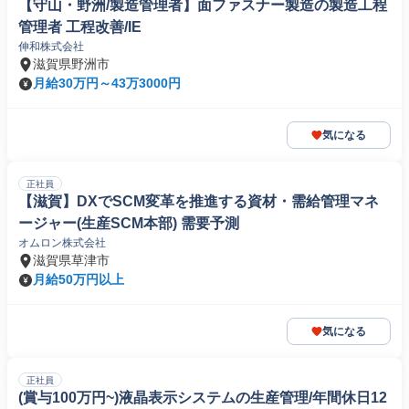
【守山・野洲/製造管理者】面ファスナー製造の製造工程
管理者 工程改善/IE
伸和株式会社
滋賀県野洲市
月給30万円～43万3000円
気になる
正社員
【滋賀】DXでSCM変革を推進する資材・需給管理マネ
ージャー(生産SCM本部) 需要予測
オムロン株式会社
滋賀県草津市
月給50万円以上
気になる
正社員
(賞与100万円~)液晶表示システムの生産管理/年間休日12