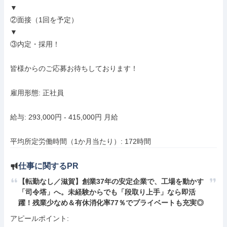
▼

②面接（1回を予定）

▼

③内定・採用！

皆様からのご応募お待ちしております！

雇用形態: 正社員

給与: 293,000円 - 415,000円 月給

平均所定労働時間（1か月当たり）: 172時間
仕事に関するPR
【転勤なし／滋賀】創業37年の安定企業で、工場を動かす
「司令塔」へ。未経験からでも「段取り上手」なら即活
躍！残業少なめ＆有休消化率77％でプライベートも充実◎
アピールポイント: 
