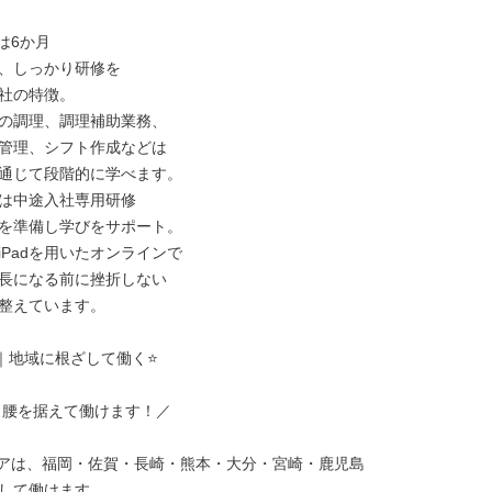
6か月

、しっかり研修を

社の特徴。

の調理、調理補助業務、

管理、シフト作成などは

通じて段階的に学べます。

は中途入社専用研修

を準備し学びをサポート。

Padを用いたオンラインで

長になる前に挫折しない

整えています。

｜地域に根ざして働く⭐

、腰を据えて働けます！／

アは、福岡・佐賀・長崎・熊本・大分・宮崎・鹿児島

して働けます。
