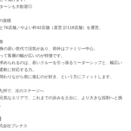
Iターンも大歓迎◎

の規模

と76店舗／やよい軒42店舗（直営 計118店舗）を運営。



身の若い世代で活気があり、郊外はファミリー中心。

って客層の幅が広いのが特徴です。

求められるのは、若いクルーを引っ張るリーダーシップと、幅広い
柔軟に対応する力。

関わりながら前に進むのが好き、という方にフィットします。

九州で、次のステージへ

元気なエリアで、これまでの歩みを土台に、より大きな役割へと挑




株式会社プレナス
