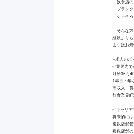
「飲食店の
「ブランク
「そろそろ
…そんな方
経験よりも
まずはお気
⭐求人のポイ
✅業界内で
月給36万4
1年目・年
高収入・賞
飲食業界経
✅キャリア
将来的には、
複数店舗管
複数店舗の