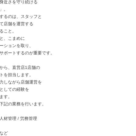
身近さを守り続ける

」。

するのは、スタッフと

て店舗を運営する

ること。

と、こまめに

ーションを取り、

サポートするのが重要です。

から、直営店1店舗の

トを担当します。

力しながら店舗運営を

としての経験を

ます。

下記の業務を行います。

材管理 / 労務管理

など
