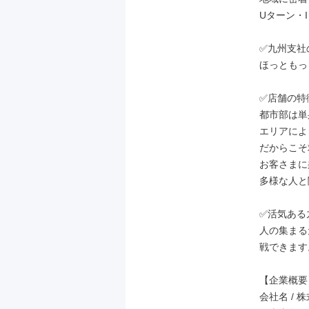
Uターン・
✅九州支社
ほっともっ
✅店舗の特徴
都市部は単
エリアによ
だからこそ
お客さまに
多様な人と
✅活気ある
人の集まる
戦できます。
【企業概要】
会社名 / 