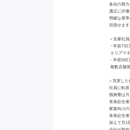
各自の努力
適正に評価
明確な基準
目指せます。
＜先輩社員
・年収732
 エリアマネージャー（入社6年目）

・年収592
 複数店舗管理マネージャー（入社3年目）

✅充実した
社員に転居
独身寮は月1
単身赴任者寮
家族向けの
単身赴任者に
加えて月1
会社が負担