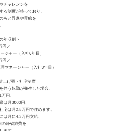
やチャレンジを

する制度が整っており、

のもと昇進や昇給を



の年収例＞

万円／

万円／

借上げ寮・社宅制度

を伴う転勤が発生した場合、

万円、

は月3000円、

社宅は月2.5万円で住めます。

は月に4.3万円支給、

回の帰省旅費を

します。
