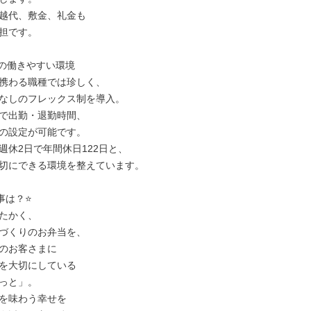
越代、敷金、礼金も

担です。

の働きやすい環境

携わる職種では珍しく、

なしのフレックス制を導入。

で出勤・退勤時間、

の設定が可能です。

週休2日で年間休日122日と、

切にできる環境を整えています。

は？⭐

たかく、

づくりのお弁当を、

のお客さまに

を大切にしている

っと」。

を味わう幸せを
