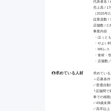
代表者名 / 
売上高 / 17
（2025年
従業員数 / 1
店舗数 / 2,
事業内容

 ・ほっともっと・フランチャイズ業

 ・やよい軒・フランチャイズ業

 ・MKレストラン・フランチャイズ業

 ・食材・包装等資材の販売

 ・店舗数／
求めている人材
求めている
＜応募条件＞
✅普通自動
└店舗間で
車での移動
✅49歳未
✅高卒以上
