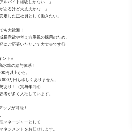
アルバイト経験しかない…」

があるけど大丈夫かな…」

安定した正社員として働きたい」

でも大歓迎！

成長意欲や考え方重視の採用のため、

軽にご応募いただいて大丈夫です◎

ント⭐

高水準の給与体系！

000円以上から。

収600万円も珍しくありません。

与あり！（賞与年2回）

験者が多く入社しています。

アップが可能！



理マネージャーとして

マネジメントをお任せします。
