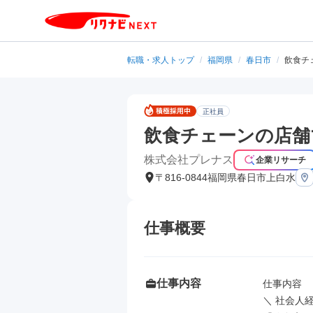
転職・求人トップ
/
福岡県
/
春日市
/
飲食チ
正社員
飲食チェーンの店舗
株式会社プレナス
企業リサーチ
〒816-0844福岡県春日市上白水
仕事概要
仕事内容
仕事内容

＼ 社会人