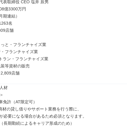
代表取締役 CEO 塩井 辰男

08億3300万円

2月期連結）

263名

809店舗

2,809店舗
人材



車免許（AT限定可）

商材の貸し借りやサポート業務を行う際に、

が必要になる場合があるため必須となります。

満（長期勤続によるキャリア形成のため）
