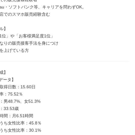
au・ソフトバンク等、キャリアを問わずOK。

店でのスマホ販売経験含む

ル】

1位」や「お客様満足度1位」

なりの販売接客手法を身につけ

を上げている方
成】

年データ】

得日数：15.60日

：75.52％

男48.7%、女51.3%

33.53歳

間：月6.51時間

ち女性比率：45.8％

ち女性比率：30.1%
