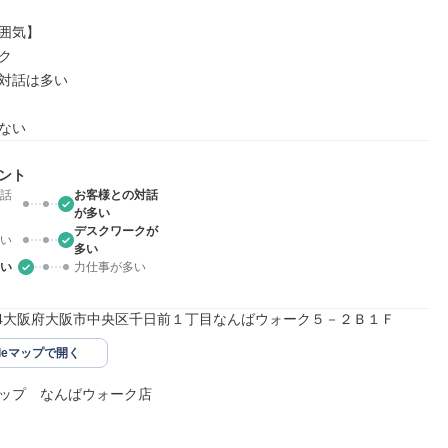
囲気】



対話は多い

ない
ント
話
お客様との対話
が多い
デスクワークが
い
多い
い
力仕事が多い
0074大阪府大阪市中央区千日前１丁目なんばウォーク５－２Ｂ１Ｆ
gleマップで開く
ップ　なんばウォーク店
