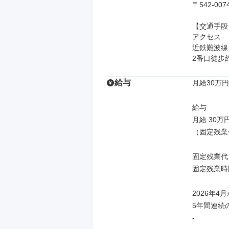
〒542-
【交通手段】
アクセス

近鉄難波線 
2番口徒歩約
給与
月給30万円
給与

月給 30万
（固定残業
固定残業代
固定残業時
2026年4
5年間連続
-
