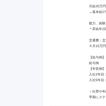
月給30万円

→基本給27
能力、経験
＊昇給年2回
交通費：交
※月10万
【給与例】

給与例

【年収例】

入社2年目：
入社5年目：
＜社歴や年
早期にステ