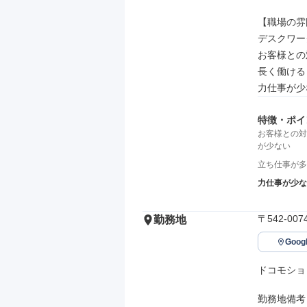
【職場の雰
デスクワーク
お客様との
長く働ける

力仕事が少
特徴・ポイ
お客様との対
が少ない
立ち仕事が多
力仕事が少な
〒542-
勤務地
Goo
ドコモショ
勤務地備考
