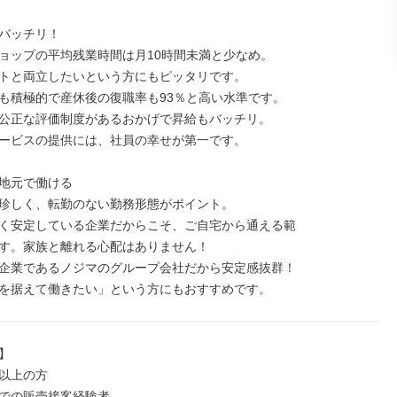
バッチリ！

ョップの平均残業時間は月10時間未満と少なめ。

トと両立したいという方にもピッタリです。

も積極的で産休後の復職率も93％と高い水準です。

公正な評価制度があるおかげで昇給もバッチリ。

ービスの提供には、社員の幸せが第一です。

地元で働ける

珍しく、転勤のない勤務形態がポイント。

く安定している企業だからこそ、ご自宅から通える範

す。家族と離れる心配はありません！

企業であるノジマのグループ会社だから安定感抜群！

を据えて働きたい」という方にもおすすめです。


以上の方

での販売接客経験者
