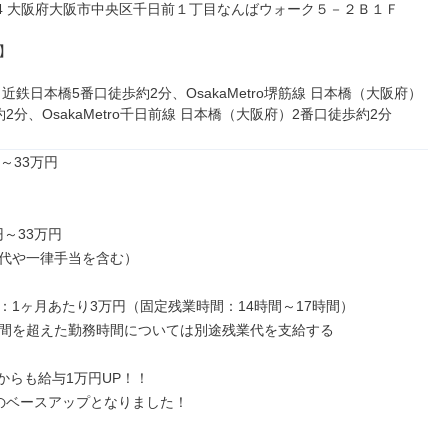
0074 大阪府大阪市中央区千日前１丁目なんばウォーク５－２Ｂ１Ｆ



近鉄日本橋5番口徒歩約2分、OsakaMetro堺筋線 日本橋（大阪府）
2分、OsakaMetro千日前線 日本橋（大阪府）2番口徒歩約2分
～33万円

円～33万円

代や一律手当を含む）

：1ヶ月あたり3万円（固定残業時間：14時間～17時間）

間を超えた勤務時間については別途残業代を支給する

月からも給与1万円UP！！

のベースアップとなりました！
