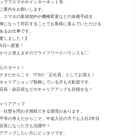
ップでスマホやインターネット等、

ご案内をお願いします。

、スマホの新規契約や機種変更などの各種手続き。

身になって対応することでお客様に喜んでいただける

あるお仕事です。

更しました！】

5日へ変更！

かりと使えますのでライフワークバランスも〇

心スタート！

ナタだからこそ、ITXの「正社員」としてお迎え！

キャリアショップ勤務している方も大歓迎です。

店長・副店長などのキャリアアップも目指せる！

ャリアアップ

・社歴を問わず挑戦できる環境があります。

平等の考えだからこそ、中途入社の方でも入社2年目

店長になった方も活躍中！

アアップしたい方にピッタリです。
