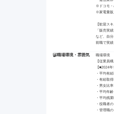
※ドコモ・
※家電量販
【歓迎スキ
「販売実績
など、自分
前職で実績
職場環境・雰囲気
職場環境

【従業員構
【■2024
・平均有給取
・有給取得率
・男女比率：
・平均年齢：
・平均残業時
・役職者のう
・管理職のう