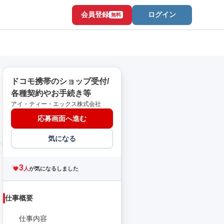
会員登録
ログイン
無料
ドコモ携帯のショップ受付/
各種契約やお手続き等
アイ・ティー・エックス株式会社
応募画面へ進む
気になる
3
人
が気になるしました
仕事概要
仕事内容