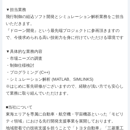
▼担当業務

飛行制御の組込ソフト開発とシミュレーション解析業務をご担当
いただきます。

『ドローン開発』という最先端プロジェクトに参画頂きますの
で、今後求められる高い技術力を身に付けていただける環境です

▼具体的な業務内容

・市場ニーズの調査

・制御仕様検討

・プログラミング (C++)

・シミュレーション解析 (MATLAB、SIMLINKS)

※はじめに客先研修がございますので、経験が浅い方でも安心し
て業務に取り組んでいただけます。

■当社について

東海エリアを専属に自動車・航空機・宇宙機器といった「モビリ
ティ領域」における先行開発支援事業を展開しております。

地域密着での技術支援を担うことで「トヨタ自動車」「三菱重工