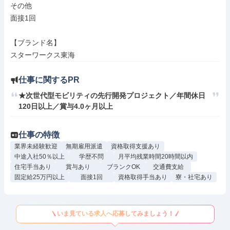
その他

面接1回

【ブランド名】

スターワークス東海
仕事に関するPR
★次世代型モビリティの先行開発プロジェクト／年間休日
120日以上／賞与4.0ヶ月以上
仕事の特徴
業界未経験歓迎
無期雇用派遣
資格取得支援あり
中途入社50％以上
学歴不問
月平均残業時間20時間以内
住宅手当あり
賞与あり
ブランクOK
交通費支給
固定給25万円以上
面接1回
資格取得手当あり
寮・社宅あり
いま見ている求人へ応募してみましょう！