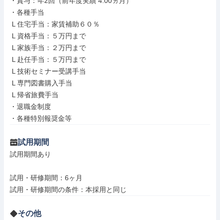
・賞与：年2回（前年度実績 4.00ヵ月）

・各種手当

 L 住宅手当：家賃補助６０％

 L 資格手当：５万円まで

 L 家族手当：２万円まで

 L 赴任手当：５万円まで

 L 技術セミナー受講手当

 L 専門図書購入手当

 L 帰省旅費手当

・退職金制度

・各種特別報奨金等
試用期間
試用期間あり

試用・研修期間：6ヶ月

その他