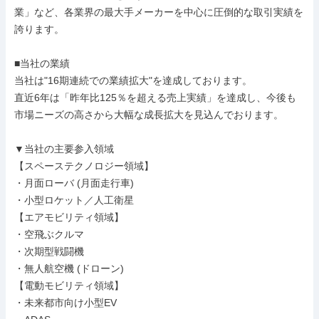
業」など、各業界の最大手メーカーを中心に圧倒的な取引実績を
誇ります。

■当社の業績

当社は"16期連続での業績拡大"を達成しております。

直近6年は「昨年比125％を超える売上実績」を達成し、今後も
市場ニーズの高さから大幅な成長拡大を見込んでおります。

▼当社の主要参入領域

【スペーステクノロジー領域】

・月面ローバ (月面走行車)

・小型ロケット／人工衛星

【エアモビリティ領域】

・空飛ぶクルマ

・次期型戦闘機

・無人航空機 (ドローン)

【電動モビリティ領域】

・未来都市向け小型EV
