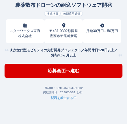
農薬散布ドローンの組込ソフトウェア開発
派遣社員
無期雇用派遣
スターワークス東海
〒431-0302静岡県
月給30万円～50万円
株式会社
湖西市新居町新居
★次世代型モビリティの先行開発プロジェクト／年間休日120日以上／
賞与4.0ヶ月以上
応募画面へ進む
原稿ID：
089098455d9c9602
掲載開始日：
2026/06/01（月）
問題を報告する