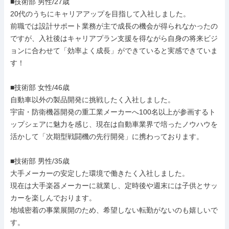
■技術部 男性/27歳

20代のうちにキャリアアップを目指して入社しました。

前職では設計サポート業務が主で成長の機会が得られなかったの
ですが、入社後はキャリアプラン支援を得ながら自身の将来ビジ
ョンに合わせて「効率よく成長」ができていると実感できていま
す！

■技術部 女性/46歳

自動車以外の製品開発に挑戦したく入社しました。

宇宙・防衛機器開発の重工業メーカーへ100名以上が参画するト
ップシェアに魅力を感じ、現在は自動車業界で培ったノウハウを
活かして「次期型戦闘機の先行開発」に携わっております。

■技術部 男性/35歳

大手メーカーの安定した環境で働きたく入社しました。

現在は大手楽器メーカーに就業し、定時後や週末には子供とサッ
カーを楽しんでおります。

地域密着の事業展開のため、希望しない転勤がないのも嬉しいで
す。
