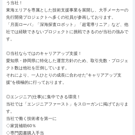
う当社！

東海エリアを専属とした技術支援事業を展開し、大手メーカーの
先行開発プロジェクトへ多くの社員が参画しております。

「月面ローバ」「深海探査ロボット」「超電導リニア」など、他
社では経験できないプロジェクトに挑戦できるのが当社の強みで
す。

◎当社ならではのキャリアアップ支援！

愛知県・静岡県に特化した運営方針のため、取引先数・プロジェ
クト数は他社を圧倒しています。

それにより、一人ひとりの成長に合わせた"キャリアアップ支
援"を積極的に行っております。

◎エンジニア(仕事)に集中できる環境！

当社では「エンジニアファースト」をスローガンに掲げておりま
す。

当社で働く技術者を第一に

◇家賃補助60％

◇専門図書購入手当
